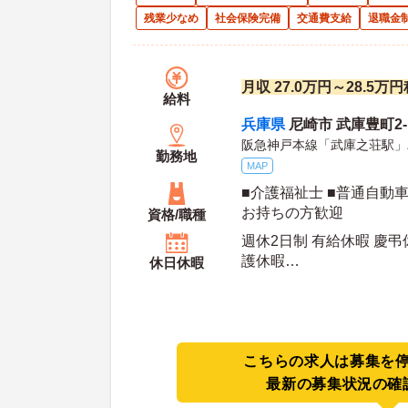
残業少なめ
社会保険完備
交通費支給
退職金
月収 27.0万円～28.5
給料
兵庫県
尼崎市 武庫豊町2-1
阪急神戸本線「武庫之荘駅」
勤務地
MAP
■介護福祉士 ■普通自動
お持ちの方歓迎
資格/職種
週休2日制 有給休暇 慶弔
護休暇
休日休暇
年間休日日数：113日 初年度有給日数：10日 年
末年始休暇日数：4日
こちらの求人は募集を
最新の募集状況の確