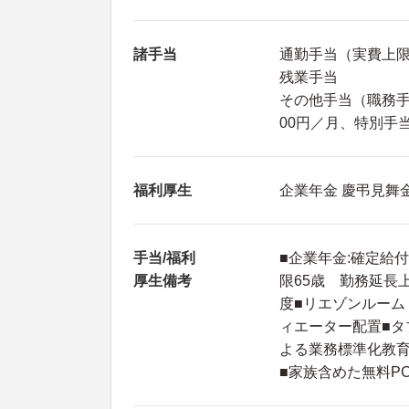
諸手当
通勤手当（実費上限:
残業手当
その他手当（職務手当:
00円／月、特別手当:
福利厚生
企業年金 慶弔見舞
手当/福利
■企業年金:確定給
厚生備考
限65歳 勤務延長
度■リエゾンルーム
ィエーター配置■タ
よる業務標準化教育
■家族含めた無料P