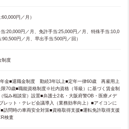
60,000円／月）
20,000円／月、免許手当:25,000円／月、特殊手当:10,0
90,500円／月、早出手当:500円／回）
金制度
付年金■退職金制度 勤続3年以上■定年一律60歳 再雇用上
上限70歳■職能資格制度※社内資格（等級）に基づく賃金制
（悩み相談室）設置■弁護士2名・大阪府警OB・医療メデ
ブレット・テレビ会議導入（業務効率向上）■アイコンに
■訪問時の車両安全対策■資格取得支援■運転免許取得支援
CR検査