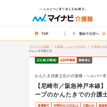
TOP
初めての方へ
マイナビ介護職
介護職・ヘルパーの求人
兵庫県の介
かんたき武庫之荘
正社員(正職員)
訪問看護
募集停止
かんたき武庫之荘の介護職・ヘルパー求
【尼崎市／阪急神戸本線】
ープのかんたきでの介護
車通勤可
年間休日110日以上
日勤のみ
資格