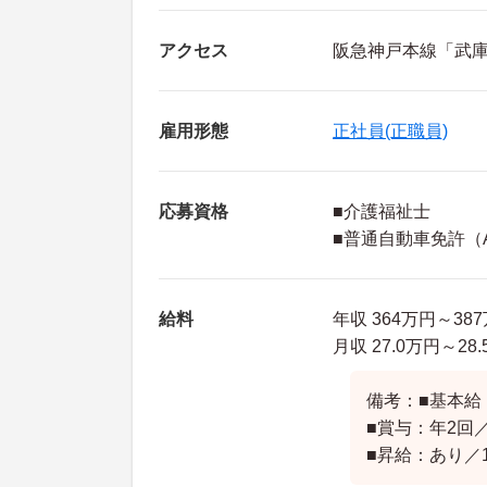
アクセス
阪急神戸本線「武庫
雇用形態
正社員(正職員)
応募資格
■介護福祉士
■普通自動車免許（
給料
年収 364万円～3
月収 27.0万円～2
備考：■基本給：1
■賞与：年2回
■昇給：あり／1