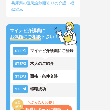
兵庫県の退職金制度ありの介護・福
祉求人
マイナビ介護職に
お気軽にご相談
下さい！
1
マイナビ介護職にご登録
STEP
2
求人のご紹介
STEP
3
面接・条件交渉
STEP
4
転職成功！
STEP
転職サポートに登録