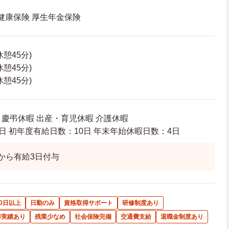
 健康保険 厚生年金保険
(休憩45分)
(休憩45分)
(休憩45分)
 慶弔休暇 出産・育児休暇 介護休暇
日 初年度有給日数：10日 年末年始休暇日数：4日
から有給3日付与
0日以上
日勤のみ
資格取得サポート
研修制度あり
得実績あり
残業少なめ
社会保険完備
交通費支給
退職金制度あり