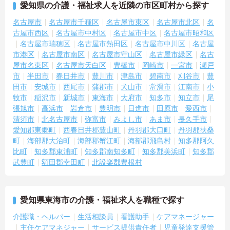
愛知県の介護・福祉求人を近隣の市区町村から探す
名古屋市
名古屋市千種区
名古屋市東区
名古屋市北区
名
古屋市西区
名古屋市中村区
名古屋市中区
名古屋市昭和区
名古屋市瑞穂区
名古屋市熱田区
名古屋市中川区
名古屋
市港区
名古屋市南区
名古屋市守山区
名古屋市緑区
名古
屋市名東区
名古屋市天白区
豊橋市
岡崎市
一宮市
瀬戸
市
半田市
春日井市
豊川市
津島市
碧南市
刈谷市
豊
田市
安城市
西尾市
蒲郡市
犬山市
常滑市
江南市
小
牧市
稲沢市
新城市
東海市
大府市
知多市
知立市
尾
張旭市
高浜市
岩倉市
豊明市
日進市
田原市
愛西市
清須市
北名古屋市
弥富市
みよし市
あま市
長久手市
愛知郡東郷町
西春日井郡豊山町
丹羽郡大口町
丹羽郡扶桑
町
海部郡大治町
海部郡蟹江町
海部郡飛島村
知多郡阿久
比町
知多郡東浦町
知多郡南知多町
知多郡美浜町
知多郡
武豊町
額田郡幸田町
北設楽郡豊根村
愛知県東海市の介護・福祉求人を職種で探す
介護職・ヘルパー
生活相談員
看護助手
ケアマネージャー
主任ケアマネジャー
サービス提供責任者
児童発達支援管