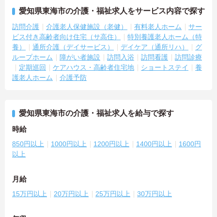
愛知県東海市の介護・福祉求人をサービス内容で探す
訪問介護
介護老人保健施設（老健）
有料老人ホーム
サー
ビス付き高齢者向け住宅（サ高住）
特別養護老人ホーム（特
養）
通所介護（デイサービス）
デイケア（通所リハ）
グ
ループホーム
障がい者施設
訪問入浴
訪問看護
訪問診療
定期巡回
ケアハウス・高齢者住宅地
ショートステイ
養
護老人ホーム
介護予防
愛知県東海市の介護・福祉求人を給与で探す
時給
850円以上
1000円以上
1200円以上
1400円以上
1600円
以上
月給
15万円以上
20万円以上
25万円以上
30万円以上