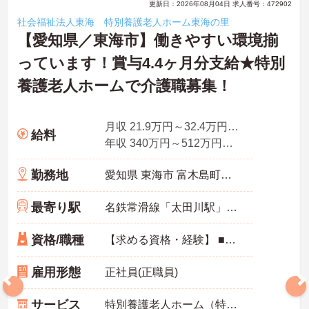
更新日：2026年08月04日 求人番号：472902
社会福祉法人東海 特別養護老人ホーム東海の里
【愛知県／東海市】働きやすい環境揃
っています！賞与4.4ヶ月分支給★特別
養護老人ホームで介護職募集！
月収 21.9万円～32.4万円程度 諸手当込
給料
年収 340万円～512万円程度 諸手当・賞与込
勤務地
愛知県 東海市 富木島町藤ノ棚1－1
最寄り駅
名鉄常滑線「太田川駅」バス・車15分
資格/職種
【求める資格・経験】 ■普通自動車免許をお持ちの方
雇用形態
正社員(正職員)
サービス
特別養護老人ホーム（特養）