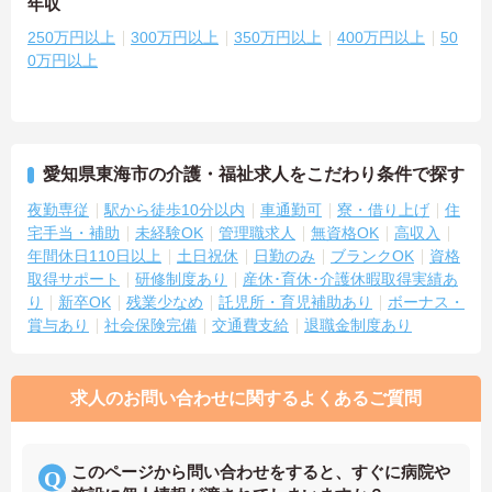
年収
250万円以上
300万円以上
350万円以上
400万円以上
50
0万円以上
愛知県東海市の介護・福祉求人をこだわり条件で探す
夜勤専従
駅から徒歩10分以内
車通勤可
寮・借り上げ
住
宅手当・補助
未経験OK
管理職求人
無資格OK
高収入
年間休日110日以上
土日祝休
日勤のみ
ブランクOK
資格
取得サポート
研修制度あり
産休･育休･介護休暇取得実績あ
り
新卒OK
残業少なめ
託児所・育児補助あり
ボーナス・
賞与あり
社会保険完備
交通費支給
退職金制度あり
求人のお問い合わせに関するよくあるご質問
このページから問い合わせをすると、すぐに病院や