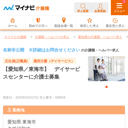
0
1
求人検索
会員登録
メニュー
ホーム
初めての方へ
面談会場一覧
保存した求人
最近見た求人
マイナビ介護職
介護職・ヘルパーの求人
愛知県の介護職・ヘルパー求人
名称非公開 ※詳細はお問合せください
の介護職・ヘルパー求人
正社員(正職員)
通所介護（デイサービス）
【愛知県／東海市】 デイサービ
スセンターに介護士募集
更新日：2025年02月27日 求人番号：599529
勤務地
愛知県
東海市