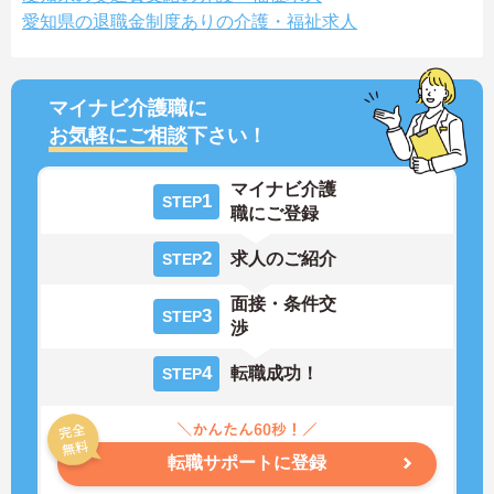
愛知県の退職金制度ありの介護・福祉求人
マイナビ介護職に
お気軽にご相談
下さい！
マイナビ介護
1
STEP
職にご登録
2
求人のご紹介
STEP
面接・条件交
3
STEP
渉
4
転職成功！
STEP
転職サポートに登録