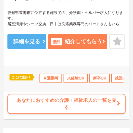
愛知県東海市に位置する施設での、介護職・ヘルパー求人になりま
す。
居室清掃やシーツ交換、日中は洗濯業務専門のパートさんもいらっ
しゃいますため、入所者様の介護に専念できる環境になります。
最新の求人状況や質問につきましては、お気軽にお問合せくださ
い。
詳細を見る
紹介してもらう
無料
ここに注目！
宅手当・補助
無資格OK
車通勤可
年間休日110日以上
未経験OK
新卒OK
資格取得サポート
残業少な
あなたにおすすめの介護・福祉求人の一覧を見
る