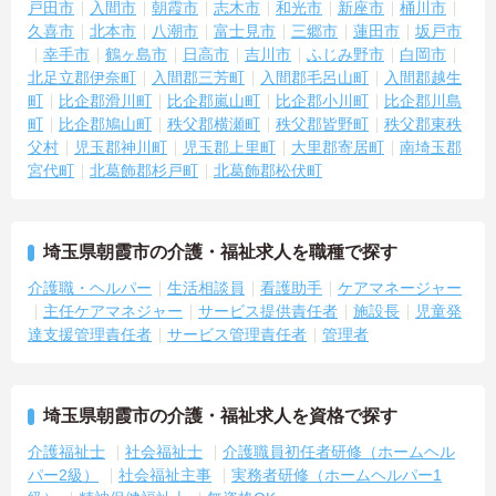
る環境です】
戸田市
入間市
朝霞市
志木市
和光市
新座市
桶川市
・残業は少なく、年間17日のリフレッシュ休暇も取得できること
久喜市
北本市
八潮市
富士見市
三郷市
蓮田市
坂戸市
で、心身の疲労をしっかり回復できます。
幸手市
鶴ヶ島市
日高市
吉川市
ふじみ野市
白岡市
・定年65歳以降も再雇用制度で70歳まで勤務可能であり、退職金制
北足立郡伊奈町
入間郡三芳町
入間郡毛呂山町
入間郡越生
度も備わって無理なく長く続けられます。
町
比企郡滑川町
比企郡嵐山町
比企郡小川町
比企郡川島
町
比企郡鳩山町
秩父郡横瀬町
秩父郡皆野町
秩父郡東秩
【一人ひとりの個性や希望を尊重し、自分らしくキャリアを描ける
父村
児玉郡神川町
児玉郡上里町
大里郡寄居町
南埼玉郡
職場です】
宮代町
北葛飾郡杉戸町
北葛飾郡松伏町
・時短勤務からフルタイム、さらには管理者へのステップアップま
で、ライフステージに合わせた働き方を選択できます。
・清潔感があれば髪色やネイルなども自由となっており、自分らし
いスタイルを大切にできる環境です。
埼玉県朝霞市の介護・福祉求人を職種で探す
介護職・ヘルパー
生活相談員
看護助手
ケアマネージャー
主任ケアマネジャー
サービス提供責任者
施設長
児童発
達支援管理責任者
サービス管理責任者
管理者
埼玉県朝霞市の介護・福祉求人を資格で探す
介護福祉士
社会福祉士
介護職員初任者研修（ホームヘル
パー2級）
社会福祉主事
実務者研修（ホームヘルパー1