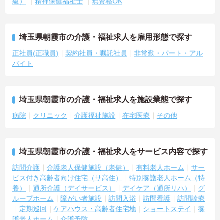
級）
精神保健福祉士
無資格OK
埼玉県朝霞市の介護・福祉求人を雇用形態で探す
正社員(正職員)
契約社員・嘱託社員
非常勤・パート・アル
バイト
埼玉県朝霞市の介護・福祉求人を施設業態で探す
病院
クリニック
介護福祉施設
在宅医療
その他
埼玉県朝霞市の介護・福祉求人をサービス内容で探す
訪問介護
介護老人保健施設（老健）
有料老人ホーム
サー
ビス付き高齢者向け住宅（サ高住）
特別養護老人ホーム（特
養）
通所介護（デイサービス）
デイケア（通所リハ）
グ
ループホーム
障がい者施設
訪問入浴
訪問看護
訪問診療
定期巡回
ケアハウス・高齢者住宅地
ショートステイ
養
護老人ホーム
介護予防