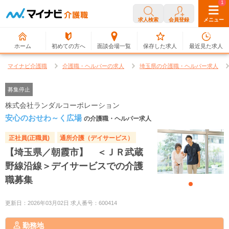
0
1
求人検索
会員登録
メニュー
ホーム
初めての方へ
面談会場一覧
保存した求人
最近見た求人
マイナビ介護職
介護職・ヘルパーの求人
埼玉県の介護職・ヘルパー求人
募集停止
株式会社ランダルコーポレーション
安心のおせわ～く広場
の介護職・ヘルパー求人
正社員(正職員)
通所介護（デイサービス）
【埼玉県／朝霞市】 ＜ＪＲ武蔵
野線沿線＞デイサービスでの介護
職募集
更新日：2026年03月02日 求人番号：600414
勤務地