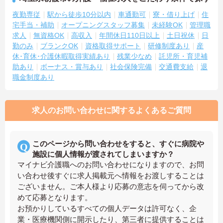
夜勤専従
駅から徒歩10分以内
車通勤可
寮・借り上げ
住
宅手当・補助
オープニングスタッフ募集
未経験OK
管理職
求人
無資格OK
高収入
年間休日110日以上
土日祝休
日
勤のみ
ブランクOK
資格取得サポート
研修制度あり
産
休･育休･介護休暇取得実績あり
残業少なめ
託児所・育児補
助あり
ボーナス・賞与あり
社会保険完備
交通費支給
退
職金制度あり
求人のお問い合わせに関するよくあるご質問
このページから問い合わせをすると、すぐに病院や
施設に個人情報が渡されてしまいますか？
マイナビ介護職へのお問い合わせになりますので、お問
い合わせ後すぐに求人掲載元へ情報をお渡しすることは
ございません。ご本人様より応募の意志を伺ってから改
めて応募となります。
お預かりしているすべての個人データは許可なく、企
業・医療機関側に開示したり、第三者に提供することは