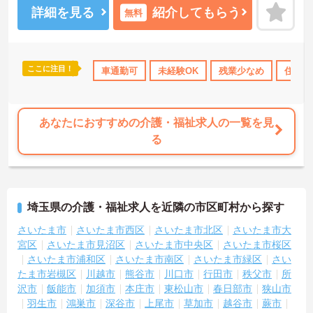
される特別報酬としてしっかり還元されるため、高いモチベーショ
詳細を見る
紹介してもらう
無料
ンを維持しながら業務に取り組めます。残業は少なく、月9日の公休
に加えて年間17日のリフレッシュ休暇も用意されており、プライベ
ートの時間を大切にできる環境です。定年65歳以降も再雇用制度に
より70歳まで勤務可能であり、退職金制度も完備されているなど、
ここに注目！
ボーナス・賞与あり
車通勤可
社会保険完備
未経験OK
退職金制度あり
残業少なめ
住宅手
長期的に安定したキャリアを築いていける職場です。入社後はOJT
による丁寧なフォロー体制があり、資格取得支援制度も活用しなが
ら更なるスキルアップを目指せます。
★おすすめPOINT★
あなたにおすすめの介護・福祉求人の一覧を見
【賞与とは別に特別報酬が支給され、収入アップが期待できます】
る
・日々の施設運営への貢献やチームワークが多角的に評価されるた
め、目に見える形で還元されます。
・努力がダイレクトに評価へつながる制度により、仕事へのモチベ
ーションを高めながら働けます。
埼玉県の介護・福祉求人を近隣の市区町村から探す
【チームでの情報共有が徹底されており、安心して業務に取り組め
る体制です】
さいたま市
さいたま市西区
さいたま市北区
さいたま市大
・毎朝スタッフ全員でミーティングを行い、お客様の体調や業務連
宮区
さいたま市見沼区
さいたま市中央区
さいたま市桜区
絡を細やかに共有する仕組みがあります。
さいたま市浦和区
さいたま市南区
さいたま市緑区
さい
・多職種連携で職種を超えて相談しやすい雰囲気のもと、困った時
たま市岩槻区
川越市
熊谷市
川口市
行田市
秩父市
所
もすぐにお互いをフォローし合えます。
沢市
飯能市
加須市
本庄市
東松山市
春日部市
狭山市
羽生市
鴻巣市
深谷市
上尾市
草加市
越谷市
蕨市
【残業が少なく独自の休暇制度も完備され、長期的に安定して働け