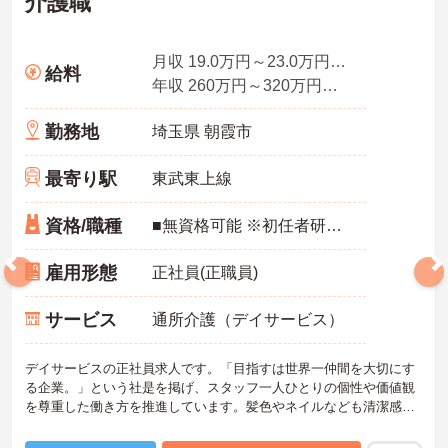
介護職
月収 19.0万円～23.0万円程度（諸手当込み）／介護福祉士
給料
年収 260万円～320万円程度（諸手当込み）／介護福祉士
勤務地
埼玉県 朝霞市
最寄り駅
東武東上線
資格/職種
■無資格可能 ※初任者研修あれば尚可
雇用形態
正社員(正職員)
サービス
通所介護（デイサービス）
デイサービスの正社員求人です。「目指すは世界一仲間を大切にす
る企業。」という社是を掲げ、スタッフ一人ひとりの個性や価値観
を尊重した働き方を推進しています。髪色やネイルなども清潔感が
あれば原則自由となっており、自分らしいスタイルで無理なく働く
ことが可能です。日々の頑張りやチームワークは賞与とは別に支給