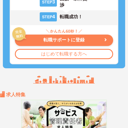
3
STEP
渉
4
転職成功！
STEP
転職サポートに登録
はじめて転職する方へ
求人特集