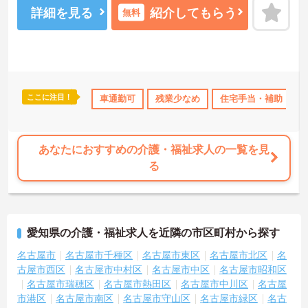
詳細を見る
紹介してもらう
無料
ここに注目！
研修制度あり
産休･育休･介護休暇取得実績あり
車通勤可
残業少なめ
住宅手当・補助
社会保険完備
あなたにおすすめの介護・福祉求人の一覧を見
る
愛知県の介護・福祉求人を近隣の市区町村から探す
名古屋市
名古屋市千種区
名古屋市東区
名古屋市北区
名
古屋市西区
名古屋市中村区
名古屋市中区
名古屋市昭和区
名古屋市瑞穂区
名古屋市熱田区
名古屋市中川区
名古屋
市港区
名古屋市南区
名古屋市守山区
名古屋市緑区
名古