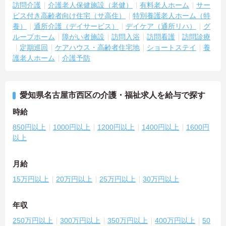
訪問介護
介護老人保健施設（老健）
有料老人ホーム
サー
ビス付き高齢者向け住宅（サ高住）
特別養護老人ホーム（特
養）
通所介護（デイサービス）
デイケア（通所リハ）
グ
ループホーム
障がい者施設
訪問入浴
訪問看護
訪問診療
定期巡回
ケアハウス・高齢者住宅地
ショートステイ
養
護老人ホーム
介護予防
愛知県名古屋市西区の介護・福祉求人を給与で探す
時給
850円以上
1000円以上
1200円以上
1400円以上
1600円
以上
月給
15万円以上
20万円以上
25万円以上
30万円以上
年収
250万円以上
300万円以上
350万円以上
400万円以上
50