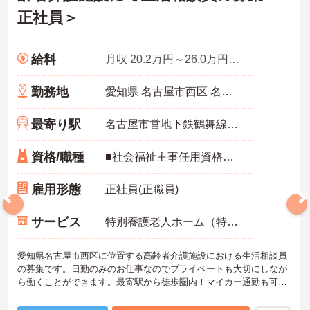
正社員＞
給料
月収 20.2万円～26.0万円程度
勤務地
愛知県 名古屋市西区 名西2丁目38-52
最寄り駅
名古屋市営地下鉄鶴舞線「浄心駅」徒歩14分
資格/職種
■社会福祉主事任用資格、社会福祉士、介護福祉士、介護支援専門員のいずれか ■経験者優遇
雇用形態
正社員(正職員)
サービス
特別養護老人ホーム（特養）
愛知県名古屋市西区に位置する高齢者介護施設における生活相談員
の募集です。日勤のみのお仕事なのでプライベートも大切にしなが
ら働くことができます。最寄駅から徒歩圏内！マイカー通勤も可能
です。ご興味のある方には、面接対策ポイントなど、さらに詳細を
お話しいたしますのでお気軽にご相談ください！