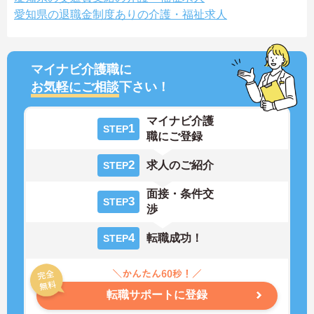
愛知県の退職金制度ありの介護・福祉求人
マイナビ介護職に
お気軽にご相談
下さい！
マイナビ介護
1
STEP
職にご登録
2
求人のご紹介
STEP
面接・条件交
3
STEP
渉
4
転職成功！
STEP
転職サポートに登録