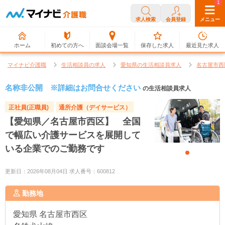
0
1
求人検索
会員登録
メニュー
ホーム
初めての方へ
面談会場一覧
保存した求人
最近見た求人
マイナビ介護職
生活相談員の求人
愛知県の生活相談員求人
名古屋市西
名称非公開 ※詳細はお問合せください
の生活相談員求人
正社員(正職員)
通所介護（デイサービス）
【愛知県／名古屋市西区】 全国
で幅広い介護サービスを展開して
いる企業でのご勤務です
更新日：2026年08月04日 求人番号：600812
勤務地
愛知県
名古屋市西区