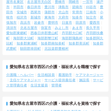
屋市名東区
名古屋市天白区
豊橋市
岡崎市
一宮市
瀬戸
市
半田市
春日井市
豊川市
津島市
碧南市
刈谷市
豊
田市
安城市
西尾市
蒲郡市
犬山市
常滑市
江南市
小
牧市
稲沢市
新城市
東海市
大府市
知多市
知立市
尾
張旭市
高浜市
岩倉市
豊明市
日進市
田原市
愛西市
清須市
北名古屋市
弥富市
みよし市
あま市
長久手市
愛知郡東郷町
西春日井郡豊山町
丹羽郡大口町
丹羽郡扶桑
町
海部郡大治町
海部郡蟹江町
海部郡飛島村
知多郡阿久
比町
知多郡東浦町
知多郡南知多町
知多郡美浜町
知多郡
武豊町
額田郡幸田町
北設楽郡豊根村
愛知県名古屋市西区の介護・福祉求人を職種で探す
介護職・ヘルパー
生活相談員
看護助手
ケアマネージャー
主任ケアマネジャー
サービス提供責任者
施設長
サービ
ス管理責任者
生活支援員
管理者
愛知県名古屋市西区の介護・福祉求人を資格で探す