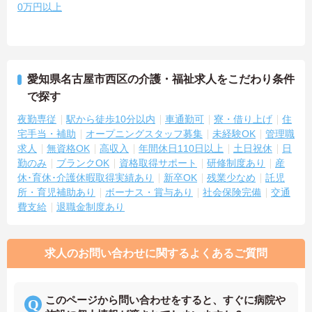
0万円以上
愛知県名古屋市西区の介護・福祉求人をこだわり条件
で探す
夜勤専従
駅から徒歩10分以内
車通勤可
寮・借り上げ
住
宅手当・補助
オープニングスタッフ募集
未経験OK
管理職
求人
無資格OK
高収入
年間休日110日以上
土日祝休
日
勤のみ
ブランクOK
資格取得サポート
研修制度あり
産
休･育休･介護休暇取得実績あり
新卒OK
残業少なめ
託児
所・育児補助あり
ボーナス・賞与あり
社会保険完備
交通
費支給
退職金制度あり
求人のお問い合わせに関するよくあるご質問
このページから問い合わせをすると、すぐに病院や