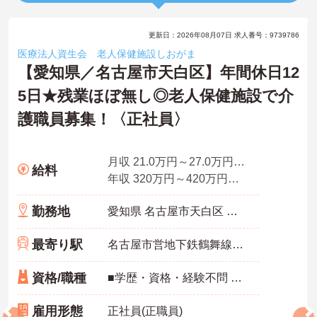
更新日：2026年08月07日 求人番号：9739786
医療法人資生会 老人保健施設しおがま
【愛知県／名古屋市天白区】年間休日12
5日★残業ほぼ無し◎老人保健施設で介
護職員募集！〈正社員〉
月収 21.0万円～27.0万円程度 諸手当込
給料
年収 320万円～420万円程度 諸手当・賞与込
勤務地
愛知県 名古屋市天白区 大坪2丁目601番地
最寄り駅
名古屋市営地下鉄鶴舞線「塩釜口駅」徒歩10分
資格/職種
■学歴・資格・経験不問 ■普通自動車免許
雇用形態
正社員(正職員)