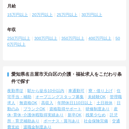
月給
15万円以上
20万円以上
25万円以上
30万円以上
年収
250万円以上
300万円以上
350万円以上
400万円以上
50
0万円以上
愛知県名古屋市天白区の介護・福祉求人をこだわり条
件で探す
夜勤専従
駅から徒歩10分以内
車通勤可
寮・借り上げ
住
宅手当・補助
オープニングスタッフ募集
未経験OK
管理職
求人
無資格OK
高収入
年間休日110日以上
土日祝休
日
勤のみ
ブランクOK
資格取得サポート
研修制度あり
産
休･育休･介護休暇取得実績あり
新卒OK
残業少なめ
託児
所・育児補助あり
ボーナス・賞与あり
社会保険完備
交通
費支給
退職金制度あり