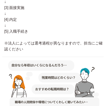
↓
[3] 面接実施
↓
[4] 内定
↓
[5] 入職手続き
※法人によっては選考過程が異なりますので、担当にご確
認ください