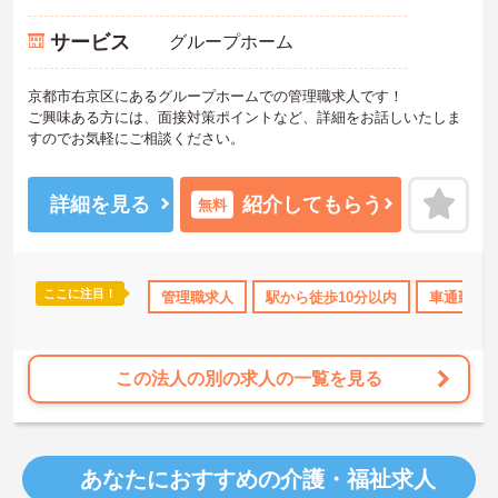
サービス
グループホーム
京都市右京区にあるグループホームでの管理職求人です！
ご興味ある方には、面接対策ポイントなど、詳細をお話しいたしま
すのでお気軽にご相談ください。
詳細を見る
紹介してもらう
無料
ここに注目！
K
資格取得サポート
管理職求人
社会保険完備
駅から徒歩10分以内
交通費支給
退職金制度あ
車通勤可
この法人の別の求人の一覧を見る
あなたにおすすめの介護・福祉求人