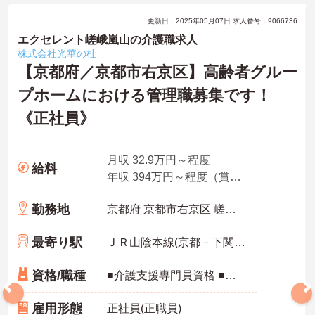
更新日：2025年05月07日 求人番号：9066736
エクセレント嵯峨嵐山の介護職求人
株式会社光華の杜
【京都府／京都市右京区】高齢者グルー
プホームにおける管理職募集です！
《正社員》
月収 32.9万円～程度
給料
年収 394万円～程度（賞与別）
勤務地
京都府 京都市右京区 嵯峨天龍寺椎野町12番
最寄り駅
ＪＲ山陰本線(京都－下関)「嵯峨嵐山駅」徒歩8分
資格/職種
■介護支援専門員資格 ■普通自動車運転免許(AT限定可)
雇用形態
正社員(正職員)