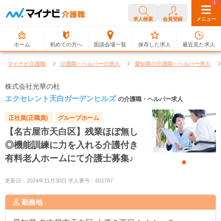
0
1
求人検索
会員登録
メニュー
ホーム
初めての方へ
面談会場一覧
保存した求人
最近見た求人
マイナビ介護職
介護職・ヘルパーの求人
愛知県の介護職・ヘルパー求人
株式会社光華の杜
エクセレント天白ガーデンヒルズ
の介護職・ヘルパー求人
正社員(正職員)
グループホーム
【名古屋市天白区】残業ほぼ無し
◎機能訓練に力を入れる介護付き
有料老人ホームにて介護士募集♪
更新日：2024年11月30日 求人番号：601787
勤務地