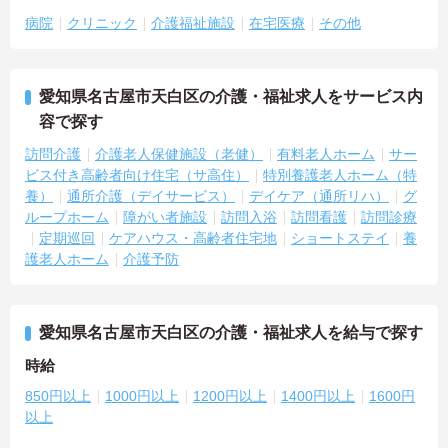
病院
クリニック
介護福祉施設
在宅医療
その他
愛知県名古屋市天白区の介護・福祉求人をサービス内
容で探す
訪問介護
介護老人保健施設（老健）
有料老人ホーム
サー
ビス付き高齢者向け住宅（サ高住）
特別養護老人ホーム（特
養）
通所介護（デイサービス）
デイケア（通所リハ）
グ
ループホーム
障がい者施設
訪問入浴
訪問看護
訪問診療
定期巡回
ケアハウス・高齢者住宅地
ショートステイ
養
護老人ホーム
介護予防
愛知県名古屋市天白区の介護・福祉求人を給与で探す
時給
850円以上
1000円以上
1200円以上
1400円以上
1600円
以上