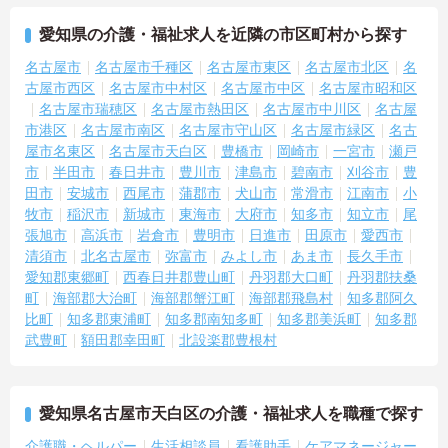
愛知県の介護・福祉求人を近隣の市区町村から探す
名古屋市
名古屋市千種区
名古屋市東区
名古屋市北区
名
古屋市西区
名古屋市中村区
名古屋市中区
名古屋市昭和区
名古屋市瑞穂区
名古屋市熱田区
名古屋市中川区
名古屋
市港区
名古屋市南区
名古屋市守山区
名古屋市緑区
名古
屋市名東区
名古屋市天白区
豊橋市
岡崎市
一宮市
瀬戸
市
半田市
春日井市
豊川市
津島市
碧南市
刈谷市
豊
田市
安城市
西尾市
蒲郡市
犬山市
常滑市
江南市
小
牧市
稲沢市
新城市
東海市
大府市
知多市
知立市
尾
張旭市
高浜市
岩倉市
豊明市
日進市
田原市
愛西市
清須市
北名古屋市
弥富市
みよし市
あま市
長久手市
愛知郡東郷町
西春日井郡豊山町
丹羽郡大口町
丹羽郡扶桑
町
海部郡大治町
海部郡蟹江町
海部郡飛島村
知多郡阿久
比町
知多郡東浦町
知多郡南知多町
知多郡美浜町
知多郡
武豊町
額田郡幸田町
北設楽郡豊根村
愛知県名古屋市天白区の介護・福祉求人を職種で探す
介護職・ヘルパー
生活相談員
看護助手
ケアマネージャー