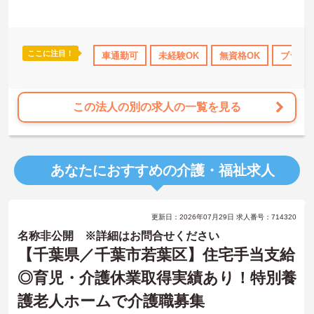
ここに注目！
日勤のみ
年間休日110日以上
車通勤可
未経験OK
資格取得サポート
無資格OK
研修制度あ
ブランク
この法人の別の求人の一覧を見る
あなたにおすすめの介護・福祉求人
更新日：2026年07月29日 求人番号：714320
名称非公開 ※詳細はお問合せください
【千葉県／千葉市若葉区】住宅手当支給
◎育児・介護休業取得実績あり！特別養
護老人ホームで介護職募集