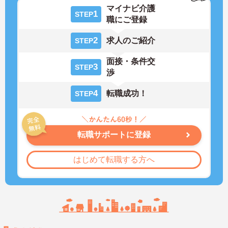
マイナビ介護
1
STEP
職にご登録
2
求人のご紹介
STEP
面接・条件交
3
STEP
渉
4
転職成功！
STEP
転職サポートに登録
はじめて転職する方へ