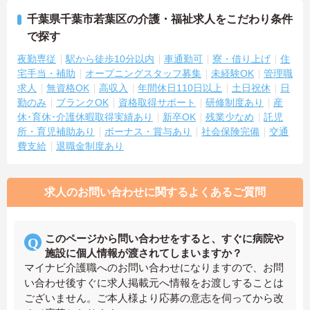
千葉県千葉市若葉区の介護・福祉求人をこだわり条件
で探す
夜勤専従
駅から徒歩10分以内
車通勤可
寮・借り上げ
住
宅手当・補助
オープニングスタッフ募集
未経験OK
管理職
求人
無資格OK
高収入
年間休日110日以上
土日祝休
日
勤のみ
ブランクOK
資格取得サポート
研修制度あり
産
休･育休･介護休暇取得実績あり
新卒OK
残業少なめ
託児
所・育児補助あり
ボーナス・賞与あり
社会保険完備
交通
費支給
退職金制度あり
求人のお問い合わせに関するよくあるご質問
このページから問い合わせをすると、すぐに病院や
施設に個人情報が渡されてしまいますか？
マイナビ介護職へのお問い合わせになりますので、お問
い合わせ後すぐに求人掲載元へ情報をお渡しすることは
ございません。ご本人様より応募の意志を伺ってから改