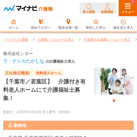
0
1
求人検索
会員登録
メニュー
ホーム
初めての方へ
面談会場一覧
保存した求人
最近見た求人
マイナビ介護職
介護職・ヘルパーの求人
千葉県の介護職・ヘルパー求人
株式会社シダー
ラ・ナシカたかしな
の介護福祉士求人
正社員(正職員)
有料老人ホーム
【千葉市／若葉区】 介護付き有
料老人ホームにて介護福祉士募
集！
更新日：2026年07月22日 求人番号：603391
勤務地