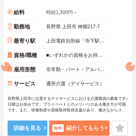
給料
時給1,300円～
勤務地
長野県 上田市 神畑217-7
最寄り駅
上田電鉄別所線「寺下駅」徒歩15分
資格/職種
■いずれかの資格をお持ちの方 ■無資格：可 ■未経験・ブランク：可
雇用形態
非常勤・パート・アルバイト
サービス
通所介護（デイサービス）
長野県上田市に位置するデイサービスにおける介護職員の募集です♪
日曜はお休みです。プライベートとのメリハリのある働き方が可能
です。また、研修制度や資格取得取得支援があり、働きながらスキ
ルアップが目指せる環境です◎
ご興味のある方には、面接対策ポイントなど、さらに詳細をご案内
しますのでお気軽にご相談ください！
詳細を見る
紹介してもらう
無料