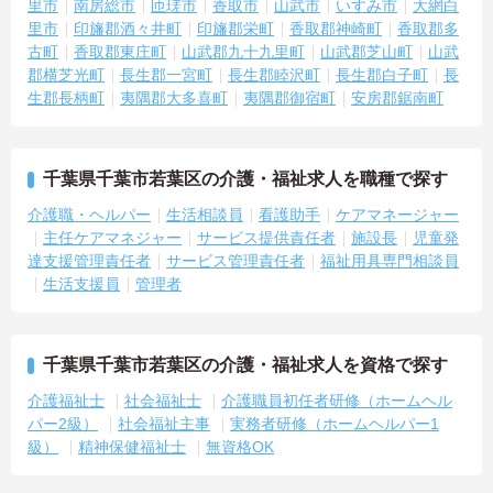
里市
南房総市
匝瑳市
香取市
山武市
いすみ市
大網白
里市
印旛郡酒々井町
印旛郡栄町
香取郡神崎町
香取郡多
古町
香取郡東庄町
山武郡九十九里町
山武郡芝山町
山武
郡横芝光町
長生郡一宮町
長生郡睦沢町
長生郡白子町
長
生郡長柄町
夷隅郡大多喜町
夷隅郡御宿町
安房郡鋸南町
千葉県千葉市若葉区の介護・福祉求人を職種で探す
介護職・ヘルパー
生活相談員
看護助手
ケアマネージャー
主任ケアマネジャー
サービス提供責任者
施設長
児童発
達支援管理責任者
サービス管理責任者
福祉用具専門相談員
生活支援員
管理者
千葉県千葉市若葉区の介護・福祉求人を資格で探す
介護福祉士
社会福祉士
介護職員初任者研修（ホームヘル
パー2級）
社会福祉主事
実務者研修（ホームヘルパー1
級）
精神保健福祉士
無資格OK