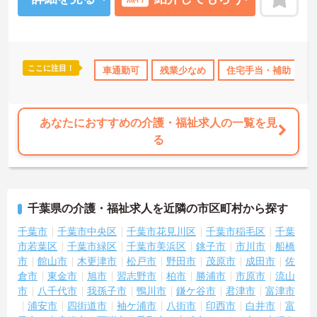
・『年間休日110日以上』でプライベートの時間も確保しやすいです
・残業は月平均10時間以下とメリハリをつけて勤務できます
・住宅手当の支給があり生活面のサポートも受けられます
★利用者様に寄り添いながら幅広い介護経験を積める環境です
・特別養護老人ホーム50名、ショートステイ20名を運営しています
ここに注目！
研修制度あり
産休･育休･介護休暇取得実績あり
車通勤可
残業少なめ
住宅手当・補助
社会保険完備
・身体介助から生活援助まで幅広い介護業務に携われます
・利用者様とのコミュニケーションを大切にした支援を実践できま
す
★ライフステージの変化にも対応しやすい職場です
あなたにおすすめの介護・福祉求人の一覧を見
・産休・育休の取得実績があります
る
・介護休暇の取得実績があります
・試用期間中も条件変更なく勤務を開始できます
★福利厚生が充実しており腰を据えて働きやすい環境です
・退職金制度があり勤続2年以上で対象となります
・社会保険完備で安定した就業環境です
千葉県の介護・福祉求人を近隣の市区町村から探す
・マイカー通勤が可能で通勤負担の軽減につながります
千葉市
千葉市中央区
千葉市花見川区
千葉市稲毛区
千葉
市若葉区
千葉市緑区
千葉市美浜区
銚子市
市川市
船橋
市
館山市
木更津市
松戸市
野田市
茂原市
成田市
佐
倉市
東金市
旭市
習志野市
柏市
勝浦市
市原市
流山
市
八千代市
我孫子市
鴨川市
鎌ケ谷市
君津市
富津市
浦安市
四街道市
袖ケ浦市
八街市
印西市
白井市
富