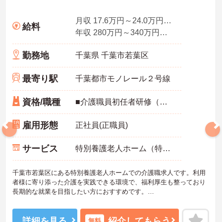
月収 17.6万円～24.0万円程度(諸手当込)
給料
年収 280万円～340万円程度
勤務地
千葉県 千葉市若葉区
最寄り駅
千葉都市モノレール２号線
資格/職種
■介護職員初任者研修（ヘルパー2級）以上
雇用形態
正社員(正職員)
サービス
特別養護老人ホーム（特養）
千葉市若葉区にある特別養護老人ホームでの介護職求人です。利用
者様に寄り添った介護を実践できる環境で、福利厚生も整っており
長期的な就業を目指したい方におすすめです。
＜おすすめポイント＞
★無理なく長く働ける勤務環境が整っています
詳細を見る
紹介してもらう
無料