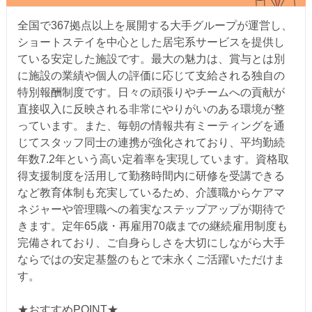
全国で367拠点以上を展開する大手グループが運営し、
ショートステイを中心とした居宅系サービスを提供し
ている安定した施設です。最大の魅力は、賞与とは別
に施設の業績や個人の評価に応じて支給される独自の
特別報酬制度です。日々の頑張りやチームへの貢献が
直接収入に反映される非常にやりがいのある環境が整
っています。また、毎朝の情報共有ミーティングを通
じてスタッフ同士の連携が強化されており、平均勤続
年数7.2年という高い定着率を実現しています。資格取
得支援制度を活用して勤務時間内に研修を受講できる
など教育体制も充実しているため、介護職からケアマ
ネジャーや管理職への着実なステップアップが期待で
きます。定年65歳・再雇用70歳までの継続雇用制度も
完備されており、ご自身らしさを大切にしながら大手
ならではの安定基盤のもとで末永くご活躍いただけま
す。
★おすすめPOINT★