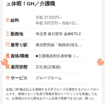
ュ休暇！GH／介護職
月収 27.0万円～
給料
年収 325万円～月給×12ヶ月
勤務地
埼玉県 春日部市 金崎675-2
最寄り駅
東武野田線「南桜井(埼玉)駅」徒歩15分
資格/職種
■介護職員初任者研修（ヘルパー2級）以上 いずれか必須
雇用形態
正社員(正職員)
サービス
グループホーム
全国に367拠点以上を展開する大手グループが運営するグループホー
ムです。毎朝スタッフ全員で情報共有のミーティングを実施してお
り、お客様の小さな変化をチーム全体で把握できるため、困った時
もすぐに相談できる安心の体制が整っています。待遇面では、賞与