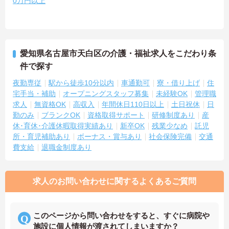
0万円以上
愛知県名古屋市天白区の介護・福祉求人をこだわり条
件で探す
夜勤専従
駅から徒歩10分以内
車通勤可
寮・借り上げ
住
宅手当・補助
オープニングスタッフ募集
未経験OK
管理職
求人
無資格OK
高収入
年間休日110日以上
土日祝休
日
勤のみ
ブランクOK
資格取得サポート
研修制度あり
産
休･育休･介護休暇取得実績あり
新卒OK
残業少なめ
託児
所・育児補助あり
ボーナス・賞与あり
社会保険完備
交通
費支給
退職金制度あり
求人のお問い合わせに関するよくあるご質問
このページから問い合わせをすると、すぐに病院や
施設に個人情報が渡されてしまいますか？