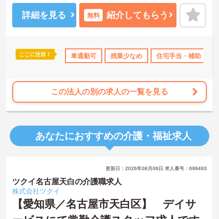
年2回に加え、日々の努力や売上への寄与を評価する特別報酬が支給
されるため、高いモチベーションを保ちながら勤務できる環境で
詳細を見る
紹介してもらう
無料
す。さらに、清潔感があれば髪色やネイルなどの規定がなく、ご自
身の個性を大切にしながら自分らしいスタイルで働くことができま
す。認知症ケアの専門性を高めたい方にも最適な環境であり、手厚
い研修体制を通じて働きながらスキルアップを目指すことも可能で
ここに注目！
資格OK
社会保険完備
車通勤可
交通費支給
残業少なめ
住宅手当・補助
す。年間17日のリフレッシュ休暇や定年後の再雇用制度など、長期
的にキャリアを描ける福利厚生も大きな魅力です。
★おすすめPOINT★
この法人の別の求人の一覧を見る
【チーム全体で情報を共有し、一人で抱え込まずに働ける環境で
す】
・毎朝スタッフ全員で情報共有のミーティングを実施しているた
め、お客様の変化や業務連絡を細やかに把握できます。
あなたにおすすめの介護・福祉求人
・困った時もすぐに相談してフォローし合える体制が整っているの
で、安心して業務に取り組むことが期待できます。
【独自の特別報酬制度により、確かな収入アップが見込めます】
更新日：2026年08月06日 求人番号：699493
・賞与年2回に加え、施設運営への貢献やチームワークを評価する特
別報酬が支給される仕組みがあります。
ツクイ名古屋天白の介護職求人
・目に見える形で日々の努力がしっかりと還元されることで、高い
株式会社ツクイ
モチベーションを保ちながら将来的な昇給を目指せます。
【愛知県／名古屋市天白区】 デイサ
【自分らしいスタイルを大切にしながら、無理のないペースで働け