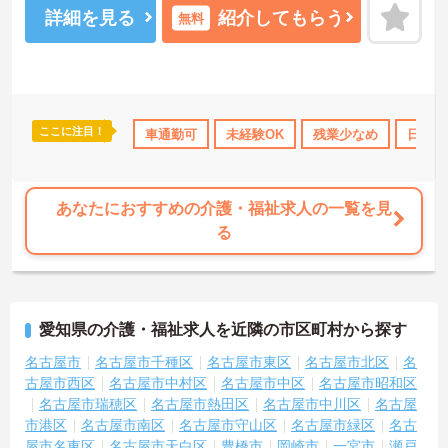
詳細を見る
紹介してもらう
無料
ここに注目！
宅手当・補助
ブランクOK
車通勤可
研修制度あり
未経験OK
産休･育休･介護休暇取
残業少なめ
日勤の
あなたにおすすめの介護・福祉求人の一覧を見
る
愛知県の介護・福祉求人を近隣の市区町村から探す
名古屋市
名古屋市千種区
名古屋市東区
名古屋市北区
名
古屋市西区
名古屋市中村区
名古屋市中区
名古屋市昭和区
名古屋市瑞穂区
名古屋市熱田区
名古屋市中川区
名古屋
市港区
名古屋市南区
名古屋市守山区
名古屋市緑区
名古
屋市名東区
名古屋市天白区
豊橋市
岡崎市
一宮市
瀬戸