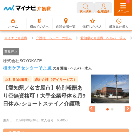
0
1
求人検索
会員登録
メニュー
ホーム
初めての方へ
面談会場一覧
保存した求人
最近見た求人
マイナビ介護職
介護職・ヘルパーの求人
愛知県の介護職・ヘルパー求人
募集停止
株式会社SOYOKAZE
植田ケアセンターそよ風
の介護職・ヘルパー求人
正社員(正職員)
通所介護（デイサービス）
【愛知県／名古屋市】特別報酬あ
り◎無資格可！大手企業母体＆月9
日休み♪ショートステイ／介護職
更新日：2026年08月04日 求人番号：604050