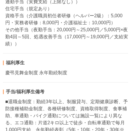
通勤手当（実費支給（上限なし））
住宅手当（規定あり）
資格手当（介護職員初任者研修（ヘルパー2級）：5,000
円・実務者研修：8,000円・介護福祉士：10,000円）
その他手当（夜勤手当：20,000円～25,000円／5,000円×夜
勤4回～5回、処遇改善手当（17,000円～19,000円／支給実
績））
福利厚生
慶弔見舞金制度 永年勤続制度
手当/福利厚生備考
■退職金制度：勤続3年以上、制服貸与、定期健康診断、予
防接種補助金制度、各種研修制度、資格取得制度、食事補
助、車通勤・バイク通勤については施設一覧により異な
る、エコ通勤：片道2キロ以上で徒歩・自転車通勤で毎月
1,000円支給、永年勤続表彰（5年・10年・20年・30年※