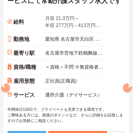
ービスにて常勤介護スタッフ求人です
ます】
・清潔感と節度があれば髪色やネイルなどの制限がないため、ご自
身の個性を尊重した働き方を叶えられます。
月収 21.3万円～
給料
・月平均残業時間が少なく、年間17日のリフレッシュ休暇も取得で
年収 277万円～413万円程度
きる環境で、心身のゆとりを維持できます。
勤務地
愛知県 名古屋市天白区 植田山3-711
【手厚い資格取得支援や継続雇用制度で、将来の安心感が得られま
す】
・勤務時間内で受講可能な資格取得サポートが整備されているた
最寄り駅
名古屋市営地下鉄鶴舞線「塩釜口駅」バス・車5分
め、働きながら着実に認知症ケアの専門性を磨けます。
・65歳の定年後も70歳まで勤務可能な再雇用制度が設けられてお
資格/職種
＜資格＞不問 ※無資格者：入社半年以内に会社負担で認知症介護基礎研修受講 ＜経験＞不問
り、一つの職場で安定して長く活躍し続けることが可能です。
雇用形態
正社員(正職員)
サービス
通所介護（デイサービス）
年間休日116日で、プライベートも充実できる環境です。
ご興味ある方には、面接のポイントなど、さらに詳細をお話致しま
すのでお気軽にご相談ください。