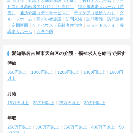
訪問介護
介護老人保健施設（老健）
有料老人ホーム
サー
ビス付き高齢者向け住宅（サ高住）
特別養護老人ホーム（特
養）
通所介護（デイサービス）
デイケア（通所リハ）
グ
ループホーム
障がい者施設
訪問入浴
訪問看護
訪問診療
定期巡回
ケアハウス・高齢者住宅地
ショートステイ
養
護老人ホーム
介護予防
愛知県名古屋市天白区の介護・福祉求人を給与で探す
時給
850円以上
1000円以上
1200円以上
1400円以上
1600円
以上
月給
15万円以上
20万円以上
25万円以上
30万円以上
年収
250万円以上
300万円以上
350万円以上
400万円以上
50