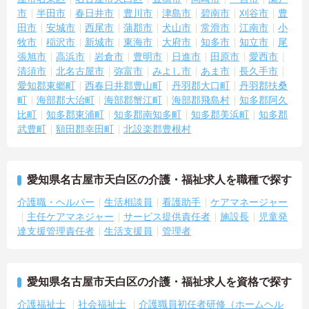
市
半田市
春日井市
豊川市
津島市
碧南市
刈谷市
豊
田市
安城市
西尾市
蒲郡市
犬山市
常滑市
江南市
小
牧市
稲沢市
新城市
東海市
大府市
知多市
知立市
尾
張旭市
高浜市
岩倉市
豊明市
日進市
田原市
愛西市
清須市
北名古屋市
弥富市
みよし市
あま市
長久手市
愛知郡東郷町
西春日井郡豊山町
丹羽郡大口町
丹羽郡扶桑
町
海部郡大治町
海部郡蟹江町
海部郡飛島村
知多郡阿久
比町
知多郡東浦町
知多郡南知多町
知多郡美浜町
知多郡
武豊町
額田郡幸田町
北設楽郡豊根村
愛知県名古屋市天白区の介護・福祉求人を職種で探す
介護職・ヘルパー
生活相談員
看護助手
ケアマネージャー
主任ケアマネジャー
サービス提供責任者
施設長
児童発
達支援管理責任者
生活支援員
管理者
愛知県名古屋市天白区の介護・福祉求人を資格で探す
介護福祉士
社会福祉士
介護職員初任者研修（ホームヘル