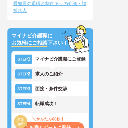
愛知県の退職金制度ありの介護・福
祉求人
マイナビ介護職に
お気軽にご相談
下さい！
1
マイナビ介護職にご登録
STEP
2
求人のご紹介
STEP
3
面接・条件交渉
STEP
4
転職成功！
STEP
転職サポートに登録