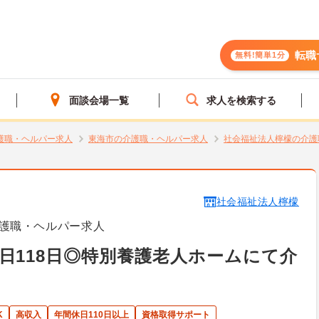
転職
無料!簡単1分
面談会場一覧
求人を検索する
護職・ヘルパー求人
東海市の介護職・ヘルパー求人
社会福祉法人檸檬の介護
社会福祉法人檸檬
護職・ヘルパー求人
日118日◎特別養護老人ホームにて介
＞
K
高収入
年間休日110日以上
資格取得サポート