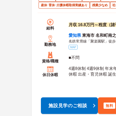
産休･育休･介護休暇取得実績あり
残業少なめ
社
月収 16.8万円～程度（
給料
愛知県
東海市 名和町南之山
名鉄常滑線「聚楽園駅」徒歩
勤務地
MAP
■不問
資格/職種
4週8休制 4週9休制 年
休暇 出産・育児休暇 誕
休日休暇
年間休日日数：118日 夏季休暇日数：4日 初年
度有給日数：10日 最大有給日数：20日 年末年
始休暇日数：6日
施設見学のご相談
無料