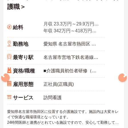
護職＞
月収 23.3万円～29.9万円程度 諸手当込・夜勤5回換算
給料
年収 342万円～418万円程度 諸手当・賞与込
勤務地
愛知県 名古屋市熱田区 幡野町1701
最寄り駅
名古屋市営地下鉄名港線「日比野(名古屋市営)駅」徒歩14分
資格/職種
■介護職員初任者研修（ヘルパー2級）以上 ■経験6カ月以上
雇用形態
正社員(正職員)
サービス
訪問看護
愛知県名古屋市熱田区に位置する介護施設です。施設内は大変キレ
イで快適な職場環境となっています。
24時間医師と連携がとれている施設ですので、安心して勤務してい
ただけます。