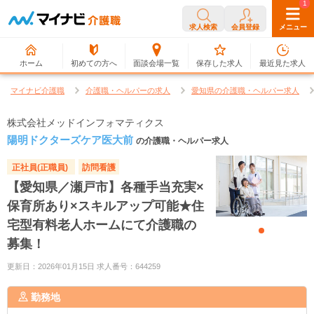
0
1
求人検索
会員登録
メニュー
ホーム
初めての方へ
面談会場一覧
保存した求人
最近見た求人
マイナビ介護職
介護職・ヘルパーの求人
愛知県の介護職・ヘルパー求人
株式会社メッドインフォマティクス
陽明ドクターズケア医大前
の介護職・ヘルパー求人
正社員(正職員)
訪問看護
【愛知県／瀬戸市】各種手当充実×
保育所あり×スキルアップ可能★住
宅型有料老人ホームにて介護職の
募集！
更新日：2026年01月15日 求人番号：644259
勤務地