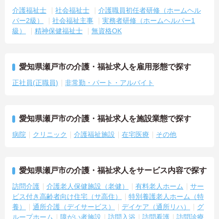
介護福祉士
社会福祉士
介護職員初任者研修（ホームヘル
パー2級）
社会福祉主事
実務者研修（ホームヘルパー1
級）
精神保健福祉士
無資格OK
愛知県瀬戸市の介護・福祉求人を雇用形態で探す
正社員(正職員)
非常勤・パート・アルバイト
愛知県瀬戸市の介護・福祉求人を施設業態で探す
病院
クリニック
介護福祉施設
在宅医療
その他
愛知県瀬戸市の介護・福祉求人をサービス内容で探す
訪問介護
介護老人保健施設（老健）
有料老人ホーム
サー
ビス付き高齢者向け住宅（サ高住）
特別養護老人ホーム（特
養）
通所介護（デイサービス）
デイケア（通所リハ）
グ
ループホーム
障がい者施設
訪問入浴
訪問看護
訪問診療