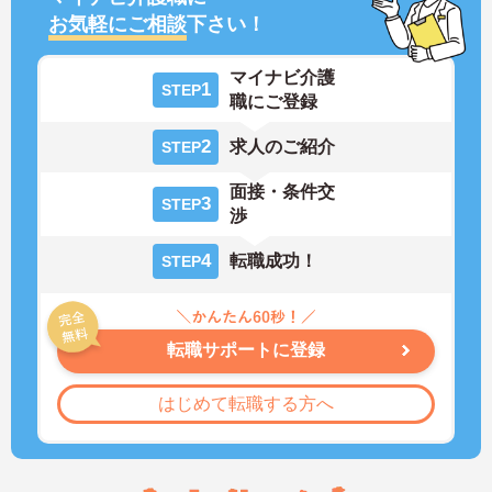
お気軽にご相談
下さい！
マイナビ介護
1
STEP
職にご登録
2
求人のご紹介
STEP
面接・条件交
3
STEP
渉
4
転職成功！
STEP
転職サポートに登録
はじめて転職する方へ