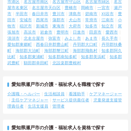
市港区
名古屋市南区
名古屋市守山区
名古屋市緑区
名古
屋市名東区
名古屋市天白区
豊橋市
岡崎市
一宮市
瀬戸
市
半田市
春日井市
豊川市
津島市
碧南市
刈谷市
豊
田市
安城市
西尾市
蒲郡市
犬山市
常滑市
江南市
小
牧市
稲沢市
新城市
東海市
大府市
知多市
知立市
尾
張旭市
高浜市
岩倉市
豊明市
日進市
田原市
愛西市
清須市
北名古屋市
弥富市
みよし市
あま市
長久手市
愛知郡東郷町
西春日井郡豊山町
丹羽郡大口町
丹羽郡扶桑
町
海部郡大治町
海部郡蟹江町
海部郡飛島村
知多郡阿久
比町
知多郡東浦町
知多郡南知多町
知多郡美浜町
知多郡
武豊町
額田郡幸田町
北設楽郡豊根村
愛知県瀬戸市の介護・福祉求人を職種で探す
介護職・ヘルパー
生活相談員
看護助手
ケアマネージャー
主任ケアマネジャー
サービス提供責任者
児童発達支援管
理責任者
生活支援員
管理者
愛知県瀬戸市の介護・福祉求人を資格で探す