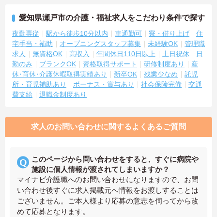
愛知県瀬戸市の介護・福祉求人をこだわり条件で探す
夜勤専従
駅から徒歩10分以内
車通勤可
寮・借り上げ
住
宅手当・補助
オープニングスタッフ募集
未経験OK
管理職
求人
無資格OK
高収入
年間休日110日以上
土日祝休
日
勤のみ
ブランクOK
資格取得サポート
研修制度あり
産
休･育休･介護休暇取得実績あり
新卒OK
残業少なめ
託児
所・育児補助あり
ボーナス・賞与あり
社会保険完備
交通
費支給
退職金制度あり
求人のお問い合わせに関するよくあるご質問
このページから問い合わせをすると、すぐに病院や
施設に個人情報が渡されてしまいますか？
マイナビ介護職へのお問い合わせになりますので、お問
い合わせ後すぐに求人掲載元へ情報をお渡しすることは
ございません。ご本人様より応募の意志を伺ってから改
めて応募となります。