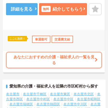
勤務出来る方を歓迎しています。
ご興味ある方には、面接対策ポイントなど、さらに詳細をお話しい
詳細を見る
紹介してもらう
無料
たしますのでお気軽にご相談ください！
ここに注目！
資格OK
年間休日110日以上
車通勤可
ブランクOK
交通費支給
産休･育休･介護休暇取
あなたにおすすめの介護・福祉求人の一覧を見
る
愛知県の介護・福祉求人を近隣の市区町村から探す
名古屋市
名古屋市千種区
名古屋市東区
名古屋市北区
名
古屋市西区
名古屋市中村区
名古屋市中区
名古屋市昭和区
名古屋市瑞穂区
名古屋市熱田区
名古屋市中川区
名古屋