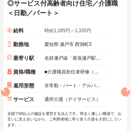
◎サービス付高齢者向け住宅／介護職
＜日勤／パート＞
給料
時給1,285円～1,335円
勤務地
愛知県 瀬戸市 西洞町3
最寄り駅
名鉄瀬戸線「尾張瀬戸駅」バス・車5分
資格/職種
■介護職員初任者研修（ヘルパー2級）以上の資格をお持ちの方
雇用形態
非常勤・パート・アルバイト
サービス
通所介護（デイサービス）
全国で60以上の施設を運営する法人です。明るく優しい職場で、お
互いに支え合いながら、ご利用者様に寄り添う介護を大切にしてい
ます。
利用者様の笑顔のために一所懸命になれる方・チーム連携を大切に