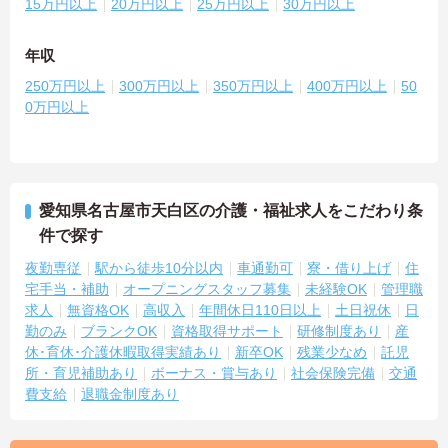
15万円以上
20万円以上
25万円以上
30万円以上
年収
250万円以上
300万円以上
350万円以上
400万円以上
50
0万円以上
愛知県名古屋市天白区の介護・福祉求人をこだわり条
件で探す
夜勤専従
駅から徒歩10分以内
車通勤可
寮・借り上げ
住
宅手当・補助
オープニングスタッフ募集
未経験OK
管理職
求人
無資格OK
高収入
年間休日110日以上
土日祝休
日
勤のみ
ブランクOK
資格取得サポート
研修制度あり
産
休･育休･介護休暇取得実績あり
新卒OK
残業少なめ
託児
所・育児補助あり
ボーナス・賞与あり
社会保険完備
交通
費支給
退職金制度あり