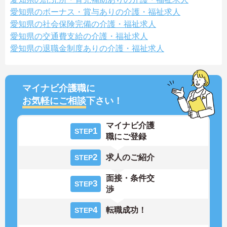
愛知県のボーナス・賞与ありの介護・福祉求人
愛知県の社会保険完備の介護・福祉求人
愛知県の交通費支給の介護・福祉求人
愛知県の退職金制度ありの介護・福祉求人
マイナビ介護職に
お気軽にご相談
下さい！
マイナビ介護
1
STEP
職にご登録
2
求人のご紹介
STEP
面接・条件交
3
STEP
渉
4
転職成功！
STEP