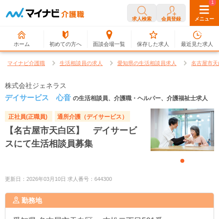
0
1
求人検索
会員登録
メニュー
ホーム
初めての方へ
面談会場一覧
保存した求人
最近見た求人
マイナビ介護職
生活相談員の求人
愛知県の生活相談員求人
名古屋市天
株式会社ジェネラス
デイサービス 心音
の生活相談員、介護職・ヘルパー、介護福祉士求人
正社員(正職員)
通所介護（デイサービス）
【名古屋市天白区】 デイサービ
スにて生活相談員募集
更新日：2026年03月10日 求人番号：644300
勤務地