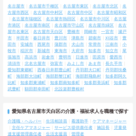
名古屋市
名古屋市千種区
名古屋市東区
名古屋市北区
名
古屋市西区
名古屋市中村区
名古屋市中区
名古屋市昭和区
名古屋市瑞穂区
名古屋市熱田区
名古屋市中川区
名古屋
市港区
名古屋市南区
名古屋市守山区
名古屋市緑区
名古
屋市名東区
名古屋市天白区
豊橋市
岡崎市
一宮市
瀬戸
市
半田市
春日井市
豊川市
津島市
碧南市
刈谷市
豊
田市
安城市
西尾市
蒲郡市
犬山市
常滑市
江南市
小
牧市
稲沢市
新城市
東海市
大府市
知多市
知立市
尾
張旭市
高浜市
岩倉市
豊明市
日進市
田原市
愛西市
清須市
北名古屋市
弥富市
みよし市
あま市
長久手市
愛知郡東郷町
西春日井郡豊山町
丹羽郡大口町
丹羽郡扶桑
町
海部郡大治町
海部郡蟹江町
海部郡飛島村
知多郡阿久
比町
知多郡東浦町
知多郡南知多町
知多郡美浜町
知多郡
武豊町
額田郡幸田町
北設楽郡豊根村
愛知県名古屋市天白区の介護・福祉求人を職種で探す
介護職・ヘルパー
生活相談員
看護助手
ケアマネージャー
主任ケアマネジャー
サービス提供責任者
施設長
児童発
達支援管理責任者
生活支援員
管理者