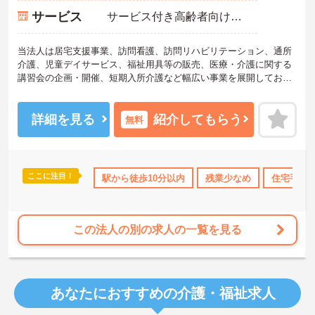
サービス
サービス付き高齢者向け住宅（サ高住）
当法人は居宅支援事業、訪問看護、訪問リハビリテーション、通所
介護、児童デイサービス、福祉用具等の販売、医療・介護に関する
講習会の企画・開催、短期入所介護など幅広い事業を展開してお
り、大きな法人で安定しています◎社長が女性の方で、子育てなど
の女性の働き方への理解があります。
また、現場での経験を生かし、施設をサポートする本社部門へのキ
詳細を見る
紹介してもらう
無料
ャリアチェンジを目指すことも可能です！！
ご興味のある方はお気軽にお問い合わせ下さいませ。
ここに注目！
日勤のみ
年間休日110日以上
駅から徒歩10分以内
資格取得サポート
残業少なめ
産休･育休･介護
住宅手当
この法人の別の求人の一覧を見る
あなたにおすすめの介護・福祉求人