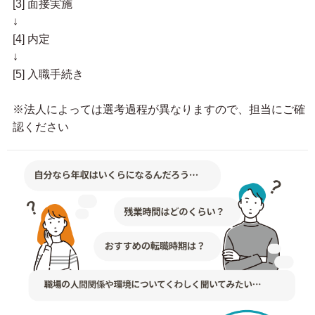
[3] 面接実施
↓
[4] 内定
↓
[5] 入職手続き
※法人によっては選考過程が異なりますので、担当にご確
認ください