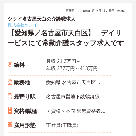
更新日：2026年08月06日 求人番号：699493
ツクイ名古屋天白の介護職求人
株式会社ツクイ
【愛知県／名古屋市天白区】 デイサ
ービスにて常勤介護スタッフ求人です
月収 21.3万円～
給料
年収 277万円～413万円程度
勤務地
愛知県 名古屋市天白区 植田山3-711
最寄り駅
名古屋市営地下鉄鶴舞線「塩釜口駅」バス・車5分
資格/職種
＜資格＞不問 ※無資格者：入社半年以内に会社負担で認知症介護基礎研修受講 ＜経験＞不問
雇用形態
正社員(正職員)