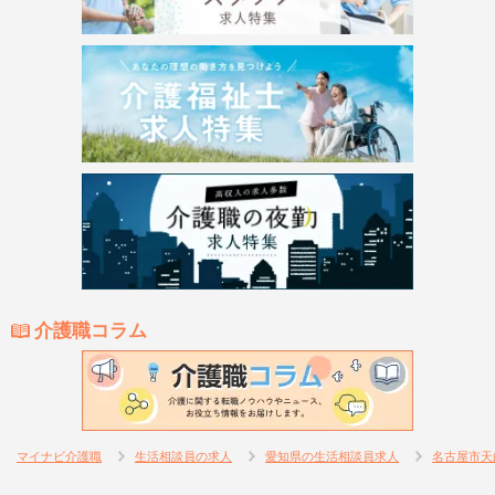
介護職コラム
マイナビ介護職
生活相談員の求人
愛知県の生活相談員求人
名古屋市天