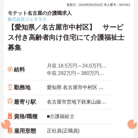
更新日：2026年06月02日 求人番号：597441
モテット名古屋の介護職求人
株式会社ジェネラス
【愛知県／名古屋市中村区】 サービ
ス付き高齢者向け住宅にて介護福祉士
募集
月収 18.5万円～24.0万円程度（諸手当込）
給料
年収 292万円～380万円程度（諸手当込）
勤務地
愛知県 名古屋市中村区 亀島1丁目4-4
最寄り駅
名古屋市営地下鉄東山線「亀島駅」徒歩3分
資格/職種
■介護福祉士
雇用形態
正社員(正職員)