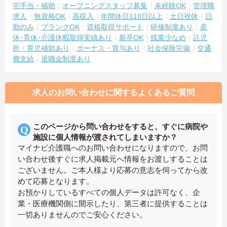
宅手当・補助
オープニングスタッフ募集
未経験OK
管理職
求人
無資格OK
高収入
年間休日110日以上
土日祝休
日
勤のみ
ブランクOK
資格取得サポート
研修制度あり
産
休･育休･介護休暇取得実績あり
新卒OK
残業少なめ
託児
所・育児補助あり
ボーナス・賞与あり
社会保険完備
交通
費支給
退職金制度あり
求人のお問い合わせに関するよくあるご質問
このページから問い合わせをすると、すぐに病院や
施設に個人情報が渡されてしまいますか？
マイナビ介護職へのお問い合わせになりますので、お問
い合わせ後すぐに求人掲載元へ情報をお渡しすることは
ございません。ご本人様より応募の意志を伺ってから改
めて応募となります。
お預かりしているすべての個人データは許可なく、企
業・医療機関側に開示したり、第三者に提供することは
一切ありませんのでご安心ください。