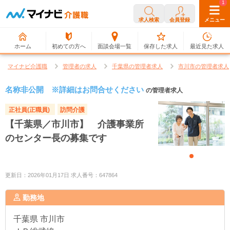
0
1
求人検索
会員登録
メニュー
ホーム
初めての方へ
面談会場一覧
保存した求人
最近見た求人
マイナビ介護職
管理者の求人
千葉県の管理者求人
市川市の管理者求人
名称非公開 ※詳細はお問合せください
の管理者求人
正社員(正職員)
訪問介護
【千葉県／市川市】 介護事業所
のセンター長の募集です
更新日：2026年01月17日 求人番号：647864
勤務地
千葉県
市川市