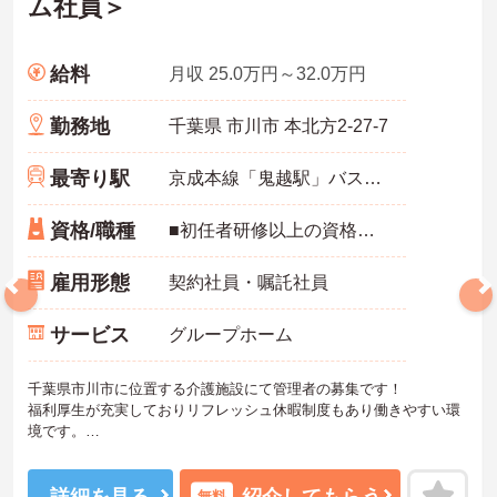
ム社員＞
給料
月収 25.0万円～32.0万円
勤務地
千葉県 市川市 本北方2-27-7
最寄り駅
京成本線「鬼越駅」バス・車4分
資格/職種
■初任者研修以上の資格をお持ちの方 ■介護職員としての経験が3年以上ある方
雇用形態
契約社員・嘱託社員
サービス
グループホーム
千葉県市川市に位置する介護施設にて管理者の募集です！
福利厚生が充実しておりリフレッシュ休暇制度もあり働きやすい環
境です。
ご興味ある方には、面接対策ポイントなど、さらに詳細をお話しい
たしますのでお気軽にご相談ください！
詳細を見る
紹介してもらう
無料