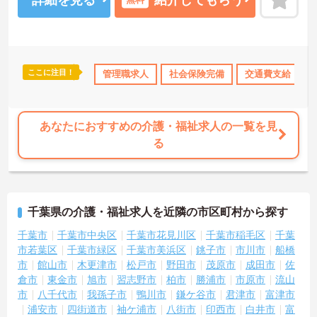
ここに注目！
み
年間休日110日以上
管理職求人
社会保険完備
社会保険完備
交通費支給
交通費支給
あなたにおすすめの介護・福祉求人の一覧を見
る
千葉県の介護・福祉求人を近隣の市区町村から探す
千葉市
千葉市中央区
千葉市花見川区
千葉市稲毛区
千葉
市若葉区
千葉市緑区
千葉市美浜区
銚子市
市川市
船橋
市
館山市
木更津市
松戸市
野田市
茂原市
成田市
佐
倉市
東金市
旭市
習志野市
柏市
勝浦市
市原市
流山
市
八千代市
我孫子市
鴨川市
鎌ケ谷市
君津市
富津市
浦安市
四街道市
袖ケ浦市
八街市
印西市
白井市
富