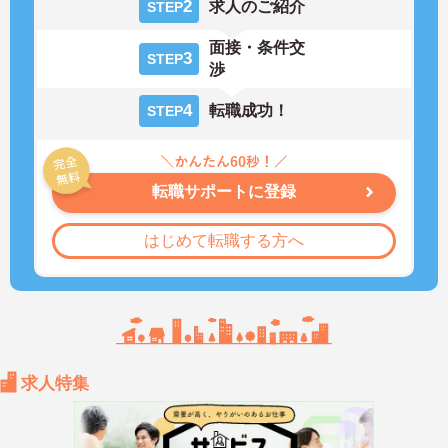
2
求人のご紹介
STEP
面接・条件交
3
STEP
渉
4
転職成功！
STEP
転職サポートに登録
はじめて転職する方へ
求人特集