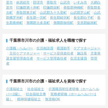
里市
南房総市
匝瑳市
香取市
山武市
いすみ市
大網白
里市
印旛郡酒々井町
印旛郡栄町
香取郡神崎町
香取郡多
古町
香取郡東庄町
山武郡九十九里町
山武郡芝山町
山武
郡横芝光町
長生郡一宮町
長生郡睦沢町
長生郡白子町
長
生郡長柄町
夷隅郡大多喜町
夷隅郡御宿町
安房郡鋸南町
千葉県市川市の介護・福祉求人を職種で探す
介護職・ヘルパー
生活相談員
看護助手
ケアマネージャー
主任ケアマネジャー
サービス提供責任者
施設長
児童発
達支援管理責任者
サービス管理責任者
生活支援員
管理
者
千葉県市川市の介護・福祉求人を資格で探す
介護福祉士
社会福祉士
介護職員初任者研修（ホームヘル
パー2級）
社会福祉主事
実務者研修（ホームヘルパー1
級）
精神保健福祉士
無資格OK