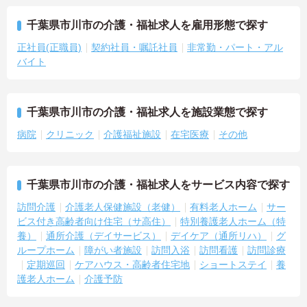
千葉県市川市の介護・福祉求人を雇用形態で探す
正社員(正職員)
契約社員・嘱託社員
非常勤・パート・アル
バイト
千葉県市川市の介護・福祉求人を施設業態で探す
病院
クリニック
介護福祉施設
在宅医療
その他
千葉県市川市の介護・福祉求人をサービス内容で探す
訪問介護
介護老人保健施設（老健）
有料老人ホーム
サー
ビス付き高齢者向け住宅（サ高住）
特別養護老人ホーム（特
養）
通所介護（デイサービス）
デイケア（通所リハ）
グ
ループホーム
障がい者施設
訪問入浴
訪問看護
訪問診療
定期巡回
ケアハウス・高齢者住宅地
ショートステイ
養
護老人ホーム
介護予防