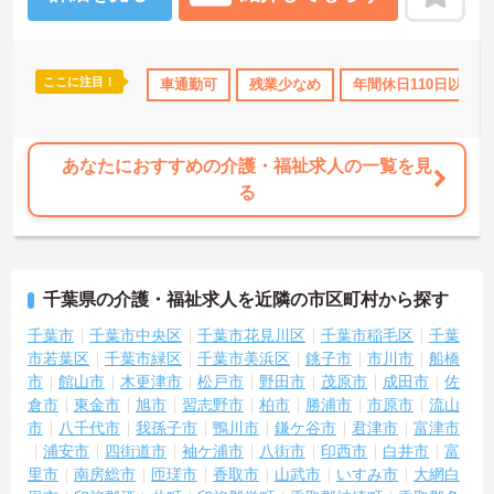
ここに注目！
り
産休･育休･介護休暇取得実績あり
車通勤可
残業少なめ
社会保険完備
年間休日110日以上
交通費支給
あなたにおすすめの介護・福祉求人の一覧を見
る
千葉県の介護・福祉求人を近隣の市区町村から探す
千葉市
千葉市中央区
千葉市花見川区
千葉市稲毛区
千葉
市若葉区
千葉市緑区
千葉市美浜区
銚子市
市川市
船橋
市
館山市
木更津市
松戸市
野田市
茂原市
成田市
佐
倉市
東金市
旭市
習志野市
柏市
勝浦市
市原市
流山
市
八千代市
我孫子市
鴨川市
鎌ケ谷市
君津市
富津市
浦安市
四街道市
袖ケ浦市
八街市
印西市
白井市
富
里市
南房総市
匝瑳市
香取市
山武市
いすみ市
大網白