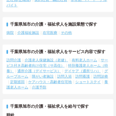
バイト
千葉県旭市の介護・福祉求人を施設業態で探す
病院
介護福祉施設
在宅医療
その他
千葉県旭市の介護・福祉求人をサービス内容で探す
訪問介護
介護老人保健施設（老健）
有料老人ホーム
サー
ビス付き高齢者向け住宅（サ高住）
特別養護老人ホーム（特
養）
通所介護（デイサービス）
デイケア（通所リハ）
グ
ループホーム
障がい者施設
訪問入浴
訪問看護
訪問診療
定期巡回
ケアハウス・高齢者住宅地
ショートステイ
養
護老人ホーム
介護予防
千葉県旭市の介護・福祉求人を給与で探す
時給