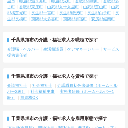
里市
印旛郡酒々井町
印旛郡栄町
香取郡神崎町
香取郡多
古町
香取郡東庄町
山武郡九十九里町
山武郡芝山町
山武
郡横芝光町
長生郡一宮町
長生郡睦沢町
長生郡白子町
長
生郡長柄町
夷隅郡大多喜町
夷隅郡御宿町
安房郡鋸南町
千葉県旭市の介護・福祉求人を職種で探す
介護職・ヘルパー
生活相談員
ケアマネージャー
サービス
提供責任者
千葉県旭市の介護・福祉求人を資格で探す
介護福祉士
社会福祉士
介護職員初任者研修（ホームヘル
パー2級）
社会福祉主事
実務者研修（ホームヘルパー1
級）
無資格OK
千葉県旭市の介護・福祉求人を雇用形態で探す
正社員(正職員)
契約社員・嘱託社員
非常勤・パート・アル