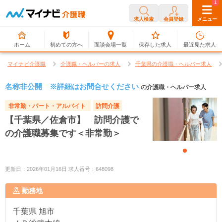
0
1
求人検索
会員登録
メニュー
ホーム
初めての方へ
面談会場一覧
保存した求人
最近見た求人
マイナビ介護職
介護職・ヘルパーの求人
千葉県の介護職・ヘルパー求人
名称非公開 ※詳細はお問合せください
の介護職・ヘルパー求人
非常勤・パート・アルバイト
訪問介護
【千葉県／佐倉市】 訪問介護で
の介護職募集です＜非常勤＞
更新日：2026年01月16日 求人番号：648098
勤務地
千葉県
旭市