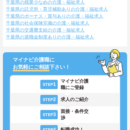
千葉県の残業少なめの介護・福祉求人
千葉県の託児所・育児補助ありの介護・福祉求人
千葉県のボーナス・賞与ありの介護・福祉求人
千葉県の社会保険完備の介護・福祉求人
千葉県の交通費支給の介護・福祉求人
千葉県の退職金制度ありの介護・福祉求人
マイナビ介護職に
お気軽にご相談
下さい！
マイナビ介護
1
STEP
職にご登録
2
求人のご紹介
STEP
面接・条件交
3
STEP
渉
4
転職成功！
STEP