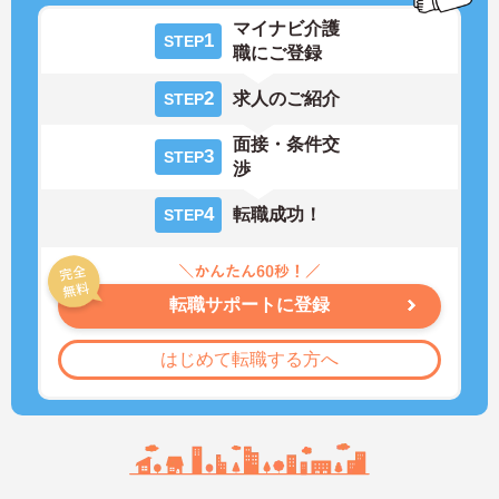
マイナビ介護
1
STEP
職にご登録
2
求人のご紹介
STEP
面接・条件交
3
STEP
渉
4
転職成功！
STEP
転職サポートに登録
はじめて転職する方へ