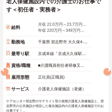
老人保健施設内での介護士のお仕事で
す＜初任者・実務者＞
月収 22.0万円～23.7万円程度（夜勤手当4回分＋諸手当含む）
給料
年収 220万円～349万円程度（賞与3.8ヵ月の場合）
勤務地
千葉県 習志野市 大久保4-2-11
最寄り駅
京成本線「京成大久保駅」徒歩12分
資格/職種
■介護職員初任者研修又はホームヘルパー2級以上の資格をお持ちの方
雇用形態
正社員(正職員)
サービス
介護老人保健施設（老健）
ケアセンター習志野のサテライト型小規模介護老人保健施設と、習
志野市の公共施設が併設した複合施設内の介護老人保健施設でのお
仕事です！