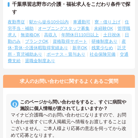
千葉県習志野市の介護・福祉求人をこだわり条件で探
す
夜勤専従
駅から徒歩10分以内
車通勤可
寮・借り上げ
住
宅手当・補助
オープニングスタッフ募集
未経験OK
管理職
求人
無資格OK
高収入
年間休日110日以上
土日祝休
日
勤のみ
ブランクOK
資格取得サポート
研修制度あり
産
休･育休･介護休暇取得実績あり
新卒OK
残業少なめ
託児
所・育児補助あり
ボーナス・賞与あり
社会保険完備
交通
費支給
退職金制度あり
求人のお問い合わせに関するよくあるご質問
このページから問い合わせをすると、すぐに病院や
施設に個人情報が渡されてしまいますか？
マイナビ介護職へのお問い合わせになりますので、お問
い合わせ後すぐに求人掲載元へ情報をお渡しすることは
ございません。ご本人様より応募の意志を伺ってから改
めて応募となります。