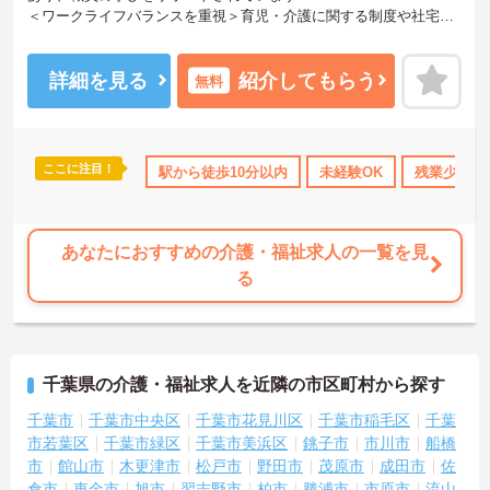
＜ワークライフバランスを重視＞育児・介護に関する制度や社宅制
度、各種手当など、長く安心して働きやすい環境が整っています。
＜寄り添ったケアの実施＞利用者さまに深く寄り添ったサービスの
提供を目指し、職員の専門性を高めるような人材育成にも注力され
詳細を見る
紹介してもらう
無料
ています。
ご興味のある方には、面接対策ポイント等、さらに詳細をお話しし
ますのでお気軽にご相談ください！
ここに注目！
日110日以上
高収入
駅から徒歩10分以内
ボーナス・賞与あり
未経験OK
社会保険完備
残業少なめ
交
あなたにおすすめの介護・福祉求人の一覧を見
る
千葉県の介護・福祉求人を近隣の市区町村から探す
千葉市
千葉市中央区
千葉市花見川区
千葉市稲毛区
千葉
市若葉区
千葉市緑区
千葉市美浜区
銚子市
市川市
船橋
市
館山市
木更津市
松戸市
野田市
茂原市
成田市
佐
倉市
東金市
旭市
習志野市
柏市
勝浦市
市原市
流山