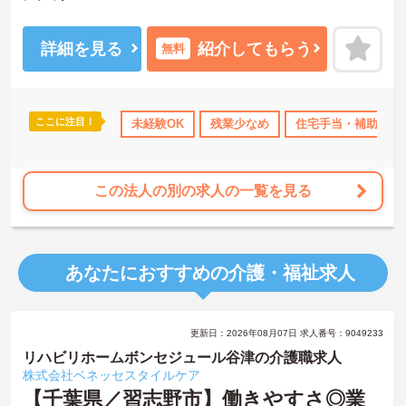
年間休日数が120日、月の残業時間も5時間程度とワークライフバラ
ンスを実現できる環境です。
各種手当ても充実しており、長く働き続けたいという方におすすめ
詳細を見る
紹介してもらう
無料
です。
ご興味ある方には、面接のポイントなど、さらに詳細をお話致しま
すのでお気軽にご相談ください。
ここに注目！
K
残業少なめ
住宅手当・補助
未経験OK
残業少なめ
日勤のみ
住宅手当・補助
年間休日110日以上
この法人の別の求人の一覧を見る
あなたにおすすめの介護・福祉求人
更新日：2026年08月07日 求人番号：9049233
リハビリホームボンセジュール谷津の介護職求人
株式会社ベネッセスタイルケア
【千葉県／習志野市】働きやすさ◎業