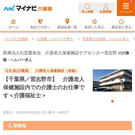
0
1
求人検索
会員登録
メニュー
ホーム
初めての方へ
面談会場一覧
保存した求人
最近見た求人
マイナビ介護職
介護職・ヘルパーの求人
千葉県の介護職・ヘルパー求人
医療法人社団愛友会 介護老人保健施設ケアセンター習志野
の介護
職・ヘルパー求人
正社員(正職員)
介護老人保健施設（老健）
【千葉県／習志野市】 介護老人
保健施設内での介護士のお仕事で
す＜介護福祉士＞
更新日：2026年03月04日 求人番号：649177
勤務地