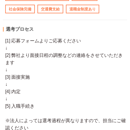
社会保険完備
交通費支給
退職金制度あり
選考プロセス
[1] 応募フォームよりご応募ください
↓
[2] 弊社より面接日程の調整などの連絡をさせていただき
ます
↓
[3] 面接実施
↓
[4] 内定
↓
[5] 入職手続き
※法人によっては選考過程が異なりますので、担当にご確
認ください