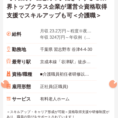
界トップクラス企業が運営☆資格取得
支援でスキルアップも可＜介護職＞
月収 23.2万円～程度※夜勤手当込
給料
年収 324万円～年収例（賞与2ヶ月、平均残業時間10時間／月を含む）
勤務地
千葉県 習志野市 谷津4-4-30
最寄り駅
京成本線「谷津駅」徒歩3分
資格/職種
■介護職員初任者研修以上 ※無資格の方も応募可（資格支援制度あり）
雇用形態
正社員(正職員)
サービス
有料老人ホーム
＜スキルアップ・キャリア形成が可能＞資格取得支援や研修制度が
あり、職員の学びをサポートされています！