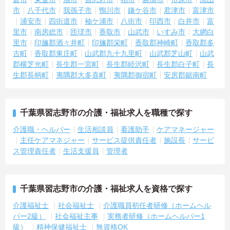
市
八千代市
我孫子市
鴨川市
鎌ケ谷市
君津市
富津市
浦安市
四街道市
袖ケ浦市
八街市
印西市
白井市
富
里市
南房総市
匝瑳市
香取市
山武市
いすみ市
大網白
里市
印旛郡酒々井町
印旛郡栄町
香取郡神崎町
香取郡多
古町
香取郡東庄町
山武郡九十九里町
山武郡芝山町
山武
郡横芝光町
長生郡一宮町
長生郡睦沢町
長生郡白子町
長
生郡長柄町
夷隅郡大多喜町
夷隅郡御宿町
安房郡鋸南町
千葉県習志野市の介護・福祉求人を職種で探す
介護職・ヘルパー
生活相談員
看護助手
ケアマネージャー
主任ケアマネジャー
サービス提供責任者
施設長
サービ
ス管理責任者
生活支援員
管理者
千葉県習志野市の介護・福祉求人を資格で探す
介護福祉士
社会福祉士
介護職員初任者研修（ホームヘル
パー2級）
社会福祉主事
実務者研修（ホームヘルパー1
級）
精神保健福祉士
無資格OK