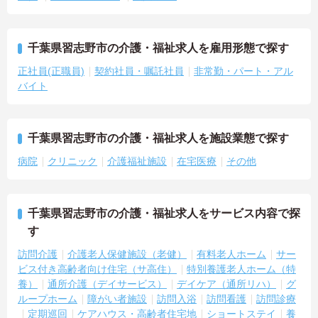
千葉県習志野市の介護・福祉求人を雇用形態で探す
正社員(正職員)
契約社員・嘱託社員
非常勤・パート・アル
バイト
千葉県習志野市の介護・福祉求人を施設業態で探す
病院
クリニック
介護福祉施設
在宅医療
その他
千葉県習志野市の介護・福祉求人をサービス内容で探
す
訪問介護
介護老人保健施設（老健）
有料老人ホーム
サー
ビス付き高齢者向け住宅（サ高住）
特別養護老人ホーム（特
養）
通所介護（デイサービス）
デイケア（通所リハ）
グ
ループホーム
障がい者施設
訪問入浴
訪問看護
訪問診療
定期巡回
ケアハウス・高齢者住宅地
ショートステイ
養