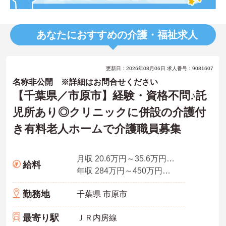
あなたにおすすめの介護・福祉求人
更新日：2026年08月06日 求人番号：9081607
名称非公開 ※詳細はお問合せください
【千葉県／市原市】経験・資格不問♪託
児所あり◎クリニックに併設の介護付
き有料老人ホームで介護職員募集
月収 20.6万円～35.6万円程度 夜勤4回想定
給料
年収 284万円～450万円程度 月収×12ヶ月＋賞与2.2ヶ月想定
勤務地
千葉県 市原市
最寄り駅
ＪＲ内房線