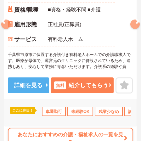
資格/職種
■資格・経験不問 ■介護職員初任者研修（ヘルパー2級）以上、介護福祉士 あれば尚可
雇用形態
正社員(正職員)
サービス
有料老人ホーム
千葉県市原市に位置する介護付き有料老人ホームでの介護職求人で
す。医療が母体で、運営元のクリニックに併設されているため、連
携もあり、安心して業務に専念いただけます。介護系の経験や資格
がなくてもチャレンジいただけます。オリエンテーションや研修制
度の充実はもちろん、先輩職員さんがしっかりとサポートしてくだ
さいます。ご興味ある方には、面接対策ポイントなど、さらに詳細
詳細を見る
紹介してもらう
無料
をお話しいたしますのでお気軽にご相談ください！
ここに注目！
ブランクOK
研修制度あり
車通勤可
未経験OK
産休･育休･介護休暇取得実績あり
残業少なめ
託児所
あなたにおすすめの介護・福祉求人の一覧を見