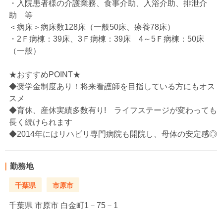
・入院患者様の介護業務、食事介助、入浴介助、排泄介
助 等
＜病床＞病床数128床（一般50床、療養78床）
・2Ｆ病棟：39床、3Ｆ病棟：39床 4～5Ｆ病棟：50床
（一般）
★おすすめPOINT★
◆奨学金制度あり！将来看護師を目指している方にもオス
スメ
◆育休、産休実績多数有り! ライフステージが変わっても
長く続けられます
◆2014年にはリハビリ専門病院も開院し、母体の安定感◎
勤務地
千葉県
市原市
千葉県
市原市 白金町1－75－1