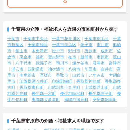
る
千葉県の介護・福祉求人を近隣の市区町村から探す
千葉市
千葉市中央区
千葉市花見川区
千葉市稲毛区
千葉
市若葉区
千葉市緑区
千葉市美浜区
銚子市
市川市
船橋
市
館山市
木更津市
松戸市
野田市
茂原市
成田市
佐
倉市
東金市
旭市
習志野市
柏市
勝浦市
市原市
流山
市
八千代市
我孫子市
鴨川市
鎌ケ谷市
君津市
富津市
浦安市
四街道市
袖ケ浦市
八街市
印西市
白井市
富
里市
南房総市
匝瑳市
香取市
山武市
いすみ市
大網白
里市
印旛郡酒々井町
印旛郡栄町
香取郡神崎町
香取郡多
古町
香取郡東庄町
山武郡九十九里町
山武郡芝山町
山武
郡横芝光町
長生郡一宮町
長生郡睦沢町
長生郡白子町
長
生郡長柄町
夷隅郡大多喜町
夷隅郡御宿町
安房郡鋸南町
千葉県市原市の介護・福祉求人を職種で探す