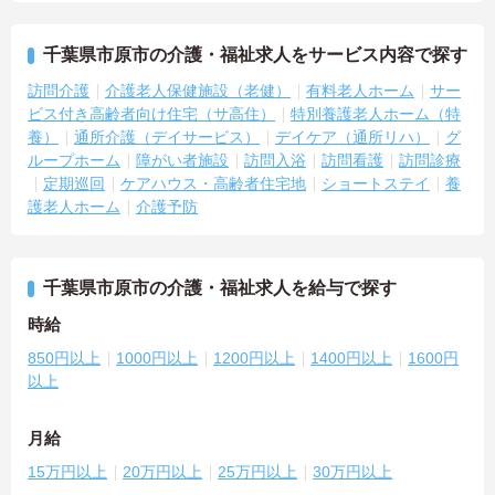
千葉県市原市の介護・福祉求人をサービス内容で探す
訪問介護
介護老人保健施設（老健）
有料老人ホーム
サー
ビス付き高齢者向け住宅（サ高住）
特別養護老人ホーム（特
養）
通所介護（デイサービス）
デイケア（通所リハ）
グ
ループホーム
障がい者施設
訪問入浴
訪問看護
訪問診療
定期巡回
ケアハウス・高齢者住宅地
ショートステイ
養
護老人ホーム
介護予防
千葉県市原市の介護・福祉求人を給与で探す
時給
850円以上
1000円以上
1200円以上
1400円以上
1600円
以上
月給
15万円以上
20万円以上
25万円以上
30万円以上