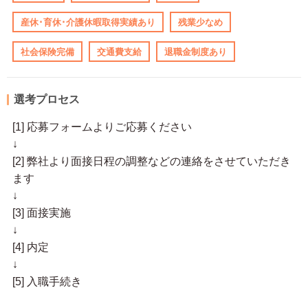
産休･育休･介護休暇取得実績あり
残業少なめ
社会保険完備
交通費支給
退職金制度あり
選考プロセス
[1] 応募フォームよりご応募ください
↓
[2] 弊社より面接日程の調整などの連絡をさせていただき
ます
↓
[3] 面接実施
↓
[4] 内定
↓
[5] 入職手続き