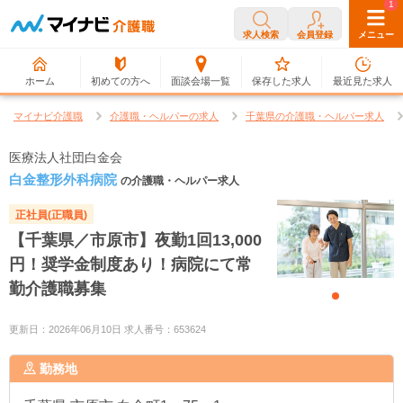
0
1
求人検索
会員登録
メニュー
ホーム
初めての方へ
面談会場一覧
保存した求人
最近見た求人
マイナビ介護職
介護職・ヘルパーの求人
千葉県の介護職・ヘルパー求人
医療法人社団白金会
白金整形外科病院
の介護職・ヘルパー求人
正社員(正職員)
【千葉県／市原市】夜勤1回13,000
円！奨学金制度あり！病院にて常
勤介護職募集
更新日：2026年06月10日 求人番号：653624
勤務地