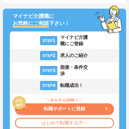
マイナビ介護職に
お気軽にご相談
下さい！
マイナビ介護
1
STEP
職にご登録
2
求人のご紹介
STEP
面接・条件交
3
STEP
渉
4
転職成功！
STEP
転職サポートに登録
はじめて転職する方へ