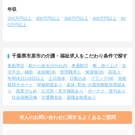
年収
250万円以上
300万円以上
350万円以上
400万円以上
50
0万円以上
千葉県市原市の介護・福祉求人をこだわり条件で探す
夜勤専従
駅から徒歩10分以内
車通勤可
寮・借り上げ
住
宅手当・補助
未経験OK
管理職求人
無資格OK
高収入
年間休日110日以上
土日祝休
日勤のみ
ブランクOK
資格
取得サポート
研修制度あり
産休･育休･介護休暇取得実績あ
り
残業少なめ
託児所・育児補助あり
ボーナス・賞与あり
社会保険完備
交通費支給
退職金制度あり
求人のお問い合わせに関するよくあるご質問