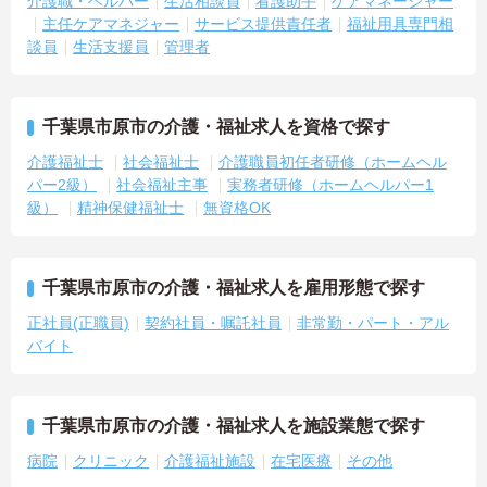
介護職・ヘルパー
生活相談員
看護助手
ケアマネージャー
主任ケアマネジャー
サービス提供責任者
福祉用具専門相
談員
生活支援員
管理者
千葉県市原市の介護・福祉求人を資格で探す
介護福祉士
社会福祉士
介護職員初任者研修（ホームヘル
パー2級）
社会福祉主事
実務者研修（ホームヘルパー1
級）
精神保健福祉士
無資格OK
千葉県市原市の介護・福祉求人を雇用形態で探す
正社員(正職員)
契約社員・嘱託社員
非常勤・パート・アル
バイト
千葉県市原市の介護・福祉求人を施設業態で探す
病院
クリニック
介護福祉施設
在宅医療
その他