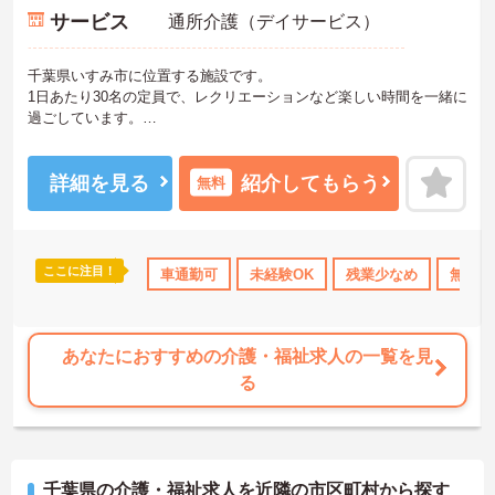
サービス
通所介護（デイサービス）
千葉県いすみ市に位置する施設です。
1日あたり30名の定員で、レクリエーションなど楽しい時間を一緒に
過ごしています。
日勤帯でのお仕事ですので、プライベートとの両立もしやすいで
す。
ご興味ある方には、面接対策ポイントなど、さらに詳細をお話しい
詳細を見る
紹介してもらう
無料
たしますのでお気軽にご相談ください！
ここに注目！
助
無資格OK
年間休日110日以上
車通勤可
未経験OK
ブランクOK
残業少なめ
資格取得サポ
無資格
あなたにおすすめの介護・福祉求人の一覧を見
る
千葉県の介護・福祉求人を近隣の市区町村から探す