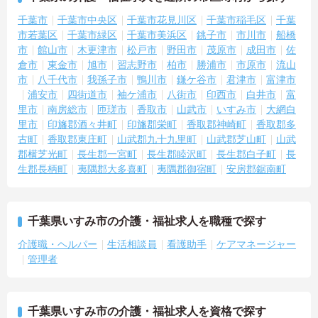
千葉市
千葉市中央区
千葉市花見川区
千葉市稲毛区
千葉
市若葉区
千葉市緑区
千葉市美浜区
銚子市
市川市
船橋
市
館山市
木更津市
松戸市
野田市
茂原市
成田市
佐
倉市
東金市
旭市
習志野市
柏市
勝浦市
市原市
流山
市
八千代市
我孫子市
鴨川市
鎌ケ谷市
君津市
富津市
浦安市
四街道市
袖ケ浦市
八街市
印西市
白井市
富
里市
南房総市
匝瑳市
香取市
山武市
いすみ市
大網白
里市
印旛郡酒々井町
印旛郡栄町
香取郡神崎町
香取郡多
古町
香取郡東庄町
山武郡九十九里町
山武郡芝山町
山武
郡横芝光町
長生郡一宮町
長生郡睦沢町
長生郡白子町
長
生郡長柄町
夷隅郡大多喜町
夷隅郡御宿町
安房郡鋸南町
千葉県いすみ市の介護・福祉求人を職種で探す
介護職・ヘルパー
生活相談員
看護助手
ケアマネージャー
管理者
千葉県いすみ市の介護・福祉求人を資格で探す