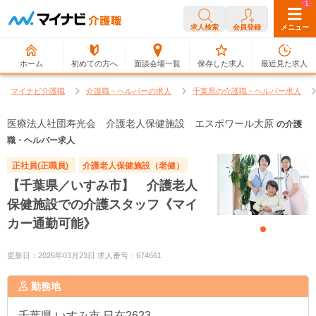
0
1
求人検索
会員登録
メニュー
ホーム
初めての方へ
面談会場一覧
保存した求人
最近見た求人
マイナビ介護職
介護職・ヘルパーの求人
千葉県の介護職・ヘルパー求人
医療法人社団寿光会 介護老人保健施設 エスポワール大原
の介護
職・ヘルパー求人
正社員(正職員)
介護老人保健施設（老健）
【千葉県／いすみ市】 介護老人
保健施設での介護スタッフ《マイ
カー通勤可能》
更新日：2026年03月23日 求人番号：674661
勤務地
千葉県
いすみ市 日在2623