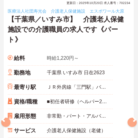
更新日：2025年10月20日 求人番号：702234
医療法人社団寿光会 介護老人保健施設 エスポワール大原
【千葉県／いすみ市】 介護老人保健
施設での介護職員の求人です《パー
ト》
給料
時給1,220円～
勤務地
千葉県 いすみ市 日在2623
最寄り駅
ＪＲ外房線「三門駅」バス・車4分
資格/職種
■初任者研修（ヘルパー2級）、実務者研修（ヘルパー1級）のいずれか※施設などでの経験あれば尚可、無資格未経験も相談可 ■介護福祉士あれば尚可
雇用形態
非常勤・パート・アルバイト
サービス
介護老人保健施設（老健）