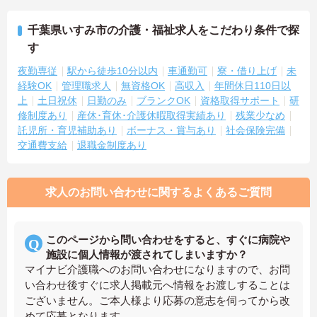
千葉県いすみ市の介護・福祉求人をこだわり条件で探
す
夜勤専従
駅から徒歩10分以内
車通勤可
寮・借り上げ
未
経験OK
管理職求人
無資格OK
高収入
年間休日110日以
上
土日祝休
日勤のみ
ブランクOK
資格取得サポート
研
修制度あり
産休･育休･介護休暇取得実績あり
残業少なめ
託児所・育児補助あり
ボーナス・賞与あり
社会保険完備
交通費支給
退職金制度あり
求人のお問い合わせに関するよくあるご質問
このページから問い合わせをすると、すぐに病院や
施設に個人情報が渡されてしまいますか？
マイナビ介護職へのお問い合わせになりますので、お問
い合わせ後すぐに求人掲載元へ情報をお渡しすることは
ございません。ご本人様より応募の意志を伺ってから改
めて応募となります。