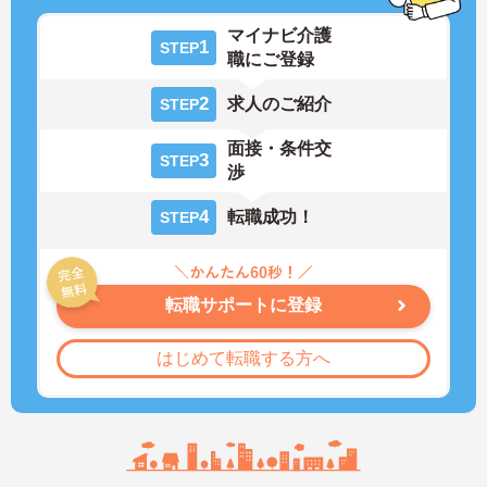
マイナビ介護
1
STEP
職にご登録
2
求人のご紹介
STEP
面接・条件交
3
STEP
渉
4
転職成功！
STEP
転職サポートに登録
はじめて転職する方へ