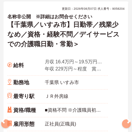
更新日：2026年08月07日 求人番号：9058204
名称非公開 ※詳細はお問合せください
【千葉県／いすみ市】日勤帯／残業少
なめ／資格・経験不問／デイサービス
での介護職日勤・常勤＞
月収 16.4万円～19.5万円程度 諸手当込み
給料
年収 229万円～程度 賞与2ヶ月想定
勤務地
千葉県 いすみ市
最寄り駅
ＪＲ外房線
資格/職種
■資格不問 ※介護職員初任者研修（ヘルパー2級）以上あれば尚可 ※普通自動車運転免許必須（ＡＴ限定可）
雇用形態
正社員(正職員)