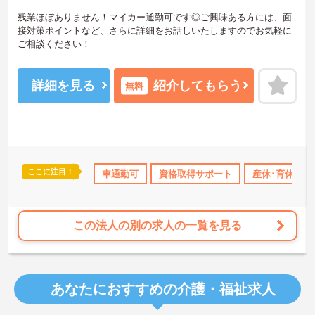
残業ほぼありません！マイカー通勤可です◎ご興味ある方には、面
接対策ポイントなど、さらに詳細をお話しいたしますのでお気軽に
ご相談ください！
詳細を見る
紹介してもらう
無料
ここに注目！
なめ
無資格OK
資格取得サポート
車通勤可
資格取得サポート
産休･育休･介護休暇取得実績あ
産休･育休･介
この法人の別の求人の一覧を見る
あなたにおすすめの介護・福祉求人