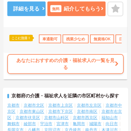
れ、年間休日はたっぷり119日。無理なく働き続けられるリズムが整
っており、仕事とプライベートのメリハリをつけて働きたい方にぴ
詳細を見る
紹介してもらう
無料
ったりです。
＜未経験からプロへ！充実の研修とキャリアパス ＞介護の経験がな
い方やブランクがある方も大歓迎です。資格取得支援制度や自己啓
発支援制度が整っており、働きながらスキルアップを目指せます。
また、全国展開する同社ならではの多彩なキャリアパスがあり、管
ここに注目！
・賞与あり
社会保険完備
車通勤可
交通費支給
残業少なめ
退職金制度あり
無資格OK
日勤の
理職や専門職への挑戦、異なるサービスへのキャリアチェンジも可
能です。一人ひとりの「なりたい姿」を応援し、成長をバックアッ
プする体制が整っています。
あなたにおすすめの介護・福祉求人の一覧を見
る
京都府の介護・福祉求人を近隣の市区町村から探す
京都市
京都市北区
京都市上京区
京都市左京区
京都市中
京区
京都市東山区
京都市下京区
京都市南区
京都市右京
区
京都市伏見区
京都市山科区
京都市西京区
福知山市
舞鶴市
綾部市
宇治市
宮津市
亀岡市
城陽市
向日市
長岡京市
八幡市
京田辺市
京丹後市
南丹市
木津川市