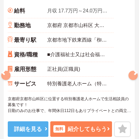
給料
月収 17.7万円～24.0万円程度 諸手当含む
勤務地
京都府 京都市山科区 大宅御所田町115-1
最寄り駅
京都市地下鉄東西線「椥辻駅」徒歩17分
資格/職種
■介護福祉士又は社会福祉士いずれかの資格をお持ちの方 ■生活相談員経験のある方 ■普通自動車運転免許（AT限定可）
雇用形態
正社員(正職員)
サービス
特別養護老人ホーム（特養）
京都府京都市山科区に位置する特別養護老人ホームで生活相談員の
募集です！
日勤のみのお仕事で、年間休日112日もありプライベートとの両立を
目指す方におすすめの環境です◎無料駐車場もある為マイカーでの
通勤も楽々♪昇給や賞与制度があり、頑張りが評価されてしっかりと
還元されます。さらに各種手当もあるのは嬉しいポイントです◎し
詳細を見る
紹介してもらう
無料
っかりとしたフォロー体制で、経験に関わらず安心してスタートで