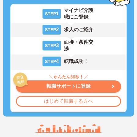
マイナビ介護
1
STEP
職にご登録
2
求人のご紹介
STEP
面接・条件交
3
STEP
渉
4
転職成功！
STEP
転職サポートに登録
はじめて転職する方へ