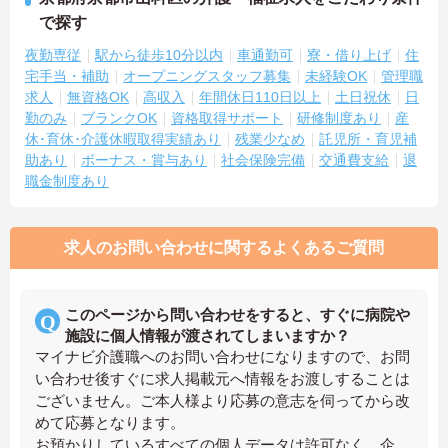
で探す
夜勤専従
駅から徒歩10分以内
車通勤可
寮・借り上げ
住
宅手当・補助
オープニングスタッフ募集
未経験OK
管理職
求人
無資格OK
高収入
年間休日110日以上
土日祝休
日
勤のみ
ブランクOK
資格取得サポート
研修制度あり
産
休･育休･介護休暇取得実績あり
残業少なめ
託児所・育児補
助あり
ボーナス・賞与あり
社会保険完備
交通費支給
退
職金制度あり
求人のお問い合わせに関するよくあるご質問
このページから問い合わせをすると、すぐに病院や
施設に個人情報が渡されてしまいますか？
マイナビ介護職へのお問い合わせになりますので、お問
い合わせ後すぐに求人掲載元へ情報をお渡しすることは
ございません。ご本人様より応募の意志を伺ってから改
めて応募となります。
お預かりしているすべての個人データは許可なく、企