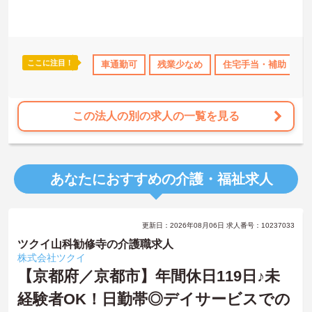
きます。
こちらの求人にご興味がございましたら面接のポイントもお伝えし
ますので是非ご応募お待ちしております。
ここに注目！
間休日110日以上
産休･育休･介護休暇取得実績あり
車通勤可
残業少なめ
住宅手当・補助
社会保険完備
この法人の別の求人の一覧を見る
あなたにおすすめの介護・福祉求人
更新日：2026年08月06日 求人番号：10237033
ツクイ山科勧修寺の介護職求人
株式会社ツクイ
【京都府／京都市】年間休日119日♪未
経験者OK！日勤帯◎デイサービスでの