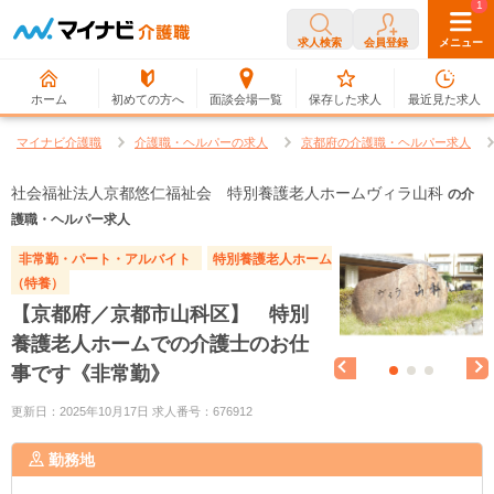
0
1
求人検索
会員登録
メニュー
ホーム
初めての方へ
面談会場一覧
保存した求人
最近見た求人
マイナビ介護職
介護職・ヘルパーの求人
京都府の介護職・ヘルパー求人
社会福祉法人京都悠仁福祉会 特別養護老人ホームヴィラ山科
の介
護職・ヘルパー求人
非常勤・パート・アルバイト
特別養護老人ホーム
（特養）
【京都府／京都市山科区】 特別
養護老人ホームでの介護士のお仕
事です《非常勤》
更新日：2025年10月17日 求人番号：676912
勤務地