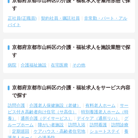
京都府京都市山科区の介護・福祉求人を雇用形態で探
す
正社員(正職員)
契約社員・嘱託社員
非常勤・パート・アル
バイト
京都府京都市山科区の介護・福祉求人を施設業態で探
す
病院
介護福祉施設
在宅医療
その他
京都府京都市山科区の介護・福祉求人をサービス内容
で探す
訪問介護
介護老人保健施設（老健）
有料老人ホーム
サー
ビス付き高齢者向け住宅（サ高住）
特別養護老人ホーム（特
養）
通所介護（デイサービス）
デイケア（通所リハ）
グ
ループホーム
障がい者施設
訪問入浴
訪問看護
訪問診療
定期巡回
ケアハウス・高齢者住宅地
ショートステイ
養
護老人ホーム
介護予防