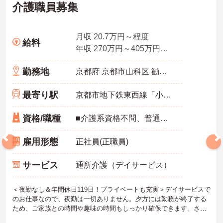
介護職員募集
月収 20.7万円～程度
給料
年収 270万円～405万円程度 月給×12ヶ月＋賞与
勤務地
京都府 京都市山科区 勧修寺泉玉町2
最寄り駅
京都市地下鉄東西線「小野(京都)駅」徒歩15分
資格/職種
■介護系資格不問、普通自動車運転免許(AT限定可) 必須 ■経験：不問
雇用形態
正社員(正職員)
サービス
通所介護（デイサービス）
＜夜勤なし＆年間休日119日！プライベートも充実＞デイサービスで
のお仕事なので、夜勤は一切ありません。夕方には勤務が終了する
ため、ご家族との時間や趣味の時間もしっかり確保できます。さら
に、月9日のお休みに加えて「リフレッシュ休暇」が毎月1日付与さ