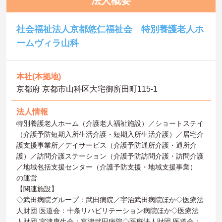
法人概要
社会福祉法人京都悠仁福祉会 特別養護老人ホ
ームヴィラ山科
本社(本拠地)
京都府 京都市山科区大宅御所田町115-1
法人情報
特別養護老人ホーム（介護老人福祉施設）／ショートステイ
（介護予防短期入所生活介護・短期入所生活介護）／居宅介
護支援事業所／デイサービス（介護予防通所介護・通所介
護）／訪問介護ステーション（介護予防訪問介護・訪問介護
／地域包括支援センター（介護予防支援・地域支援事業）
の運営
【関連施設】
◇武田病院グループ：武田病院／宇治武田病院ほか◇医療法
人財団 医道会：十条リハビリテーション病院ほか◇医療法
人財団 宮津康生会：宮津武田病院◇医療法人財団 医道会：