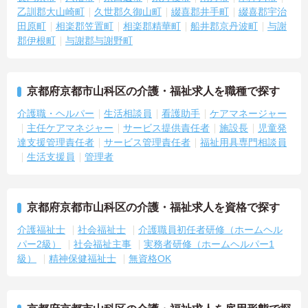
乙訓郡大山崎町
久世郡久御山町
綴喜郡井手町
綴喜郡宇治
田原町
相楽郡笠置町
相楽郡精華町
船井郡京丹波町
与謝
郡伊根町
与謝郡与謝野町
京都府京都市山科区の介護・福祉求人を職種で探す
介護職・ヘルパー
生活相談員
看護助手
ケアマネージャー
主任ケアマネジャー
サービス提供責任者
施設長
児童発
達支援管理責任者
サービス管理責任者
福祉用具専門相談員
生活支援員
管理者
京都府京都市山科区の介護・福祉求人を資格で探す
介護福祉士
社会福祉士
介護職員初任者研修（ホームヘル
パー2級）
社会福祉主事
実務者研修（ホームヘルパー1
級）
精神保健福祉士
無資格OK