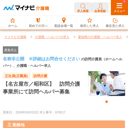
0
1
求人検索
会員登録
メニュー
ホーム
初めての方へ
面談会場一覧
保存した求人
最近見た求人
マイナビ介護職
介護職・ヘルパーの求人
愛知県の介護職・ヘルパー求人
募集停止
名称非公開 ※詳細はお問合せください
の訪問介護員（ホームヘル
パー）、介護職・ヘルパー求人
正社員(正職員)
訪問介護
【名古屋市／昭和区】 訪問介護
事業所にて訪問ヘルパー募集
更新日：2026年06月02日 求人番号：678217
勤務地