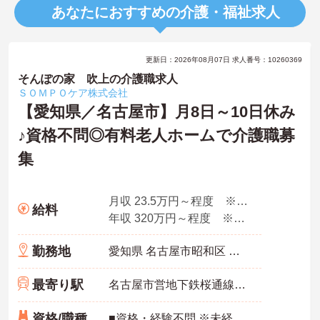
あなたにおすすめの介護・福祉求人
更新日：2026年08月07日 求人番号：10260369
そんぽの家 吹上の介護職求人
ＳＯＭＰＯケア株式会社
【愛知県／名古屋市】月8日～10日休み
♪資格不問◎有料老人ホームで介護職募
集
月収 23.5万円～程度 ※諸手当込み
給料
年収 320万円～程度 ※想定年収
勤務地
愛知県 名古屋市昭和区 阿由知通2-6
最寄り駅
名古屋市営地下鉄桜通線「吹上(愛知)駅」徒歩5分
資格/職種
■資格・経験不問 ※未経験・ブランク可