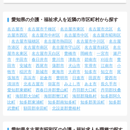
愛知県の介護・福祉求人を近隣の市区町村から探す
名古屋市
名古屋市千種区
名古屋市東区
名古屋市北区
名
古屋市西区
名古屋市中村区
名古屋市中区
名古屋市昭和区
名古屋市瑞穂区
名古屋市熱田区
名古屋市中川区
名古屋
市港区
名古屋市南区
名古屋市守山区
名古屋市緑区
名古
屋市名東区
名古屋市天白区
豊橋市
岡崎市
一宮市
瀬戸
市
半田市
春日井市
豊川市
津島市
碧南市
刈谷市
豊
田市
安城市
西尾市
蒲郡市
犬山市
常滑市
江南市
小
牧市
稲沢市
新城市
東海市
大府市
知多市
知立市
尾
張旭市
高浜市
岩倉市
豊明市
日進市
田原市
愛西市
清須市
北名古屋市
弥富市
みよし市
あま市
長久手市
愛知郡東郷町
西春日井郡豊山町
丹羽郡大口町
丹羽郡扶桑
町
海部郡大治町
海部郡蟹江町
海部郡飛島村
知多郡阿久
比町
知多郡東浦町
知多郡南知多町
知多郡美浜町
知多郡
武豊町
額田郡幸田町
北設楽郡豊根村
愛知県名古屋市昭和区の介護・福祉求人を職種で探す