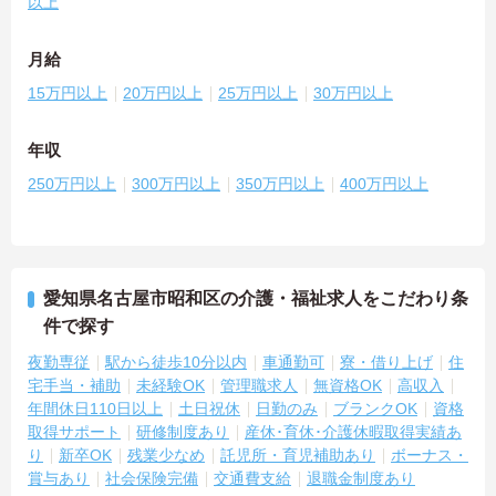
以上
月給
15万円以上
20万円以上
25万円以上
30万円以上
年収
250万円以上
300万円以上
350万円以上
400万円以上
愛知県名古屋市昭和区の介護・福祉求人をこだわり条
件で探す
夜勤専従
駅から徒歩10分以内
車通勤可
寮・借り上げ
住
宅手当・補助
未経験OK
管理職求人
無資格OK
高収入
年間休日110日以上
土日祝休
日勤のみ
ブランクOK
資格
取得サポート
研修制度あり
産休･育休･介護休暇取得実績あ
り
新卒OK
残業少なめ
託児所・育児補助あり
ボーナス・
賞与あり
社会保険完備
交通費支給
退職金制度あり