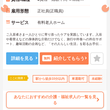
雇用形態
正社員(正職員)
サービス
有料老人ホーム
ご入居者さま一人ひとりに寄り添ったケアを実践しています。入浴
や着替えなどの身体的な介助だけでなく、旅行や外食への外出サポ
ート、趣味活動の企画など、「その人らしい生活」を彩るお手伝い
ができるのが大きな特徴です。「生活の楽しみ」を一緒に共有し、
笑顔を引き出すことができるため、日々の業務を通じて深いやりが
いを感じることができます。
詳細を見る
紹介してもらう
無料
＜手厚い研修とサポート体制＞入社時には研修施設での7日間の集合
研修があり、基礎からしっかり学べます。現場配属後も、先輩職員
が一緒に行うOJT研修で丁寧に業務を教えるので、独り立ちまで安
心してステップアップできます。入社後のフォローアップ研修も定
ここに注目！
OK
日勤のみ
年間休日110日以上
駅から徒歩10分以内
資格取得サポート
車通勤可
未経験OK
研修制
期的にあり、悩みや不安を解消しながら成長できます。
＜働きながら資格取得＆収入アップを目指せる＞「実務者研修」の
費用は全額会社負担、「介護福祉士」の講習会実施など、資格取得
へのバックアップが非常に充実しています。
あなたにおすすめの介護・福祉求人の一覧を見
る