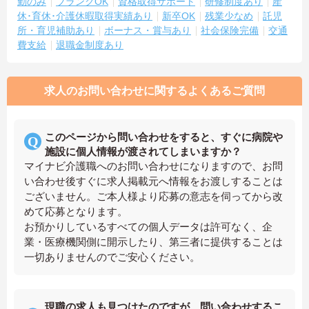
勤のみ
ブランクOK
資格取得サポート
研修制度あり
産
休･育休･介護休暇取得実績あり
新卒OK
残業少なめ
託児
所・育児補助あり
ボーナス・賞与あり
社会保険完備
交通
費支給
退職金制度あり
求人のお問い合わせに関するよくあるご質問
このページから問い合わせをすると、すぐに病院や
施設に個人情報が渡されてしまいますか？
マイナビ介護職へのお問い合わせになりますので、お問
い合わせ後すぐに求人掲載元へ情報をお渡しすることは
ございません。ご本人様より応募の意志を伺ってから改
めて応募となります。
お預かりしているすべての個人データは許可なく、企
業・医療機関側に開示したり、第三者に提供することは
一切ありませんのでご安心ください。
現職の求人も見つけたのですが、問い合わせするこ