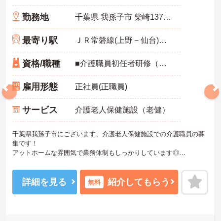
勤務地
千葉県 我孫子市 柴崎137番地の1
最寄り駅
ＪＲ常磐線(上野－仙台)「天王台駅」徒歩5分
資格/職種
■介護職員初任者研修（ヘルパー2級）又は実務者研修（ヘルパー1級） ■経験年数3年以上 ※入職直後はマンツーマンで教えてもらえるので、ご経験の浅い方やブランクのある方も安心してスタートできます。
雇用形態
正社員(正職員)
サービス
介護老人保健施設（老健）
千葉県我孫子市にございます、介護老人保健施設での介護職員の募
集です！
アットホームな雰囲気で業務体制もしっかりしています◎
年間休日110日以上ございますため、お休みもしっかり取得できる環
境です♪
マイカー通勤もOKなので、通勤も楽々です★
詳細を見る
紹介してもらう
無料
ご興味ある方には、面接対策ポイントなど、さらに詳細をお話しい
たしますのでお気軽にご相談ください！