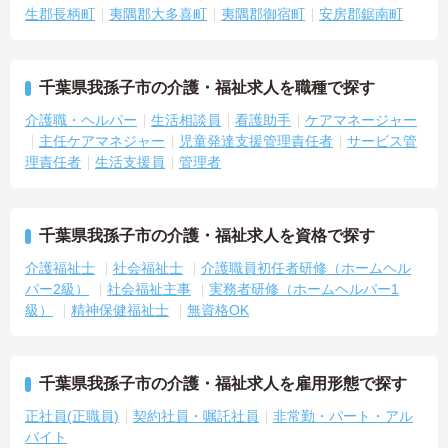
生郡長柄町
夷隅郡大多喜町
夷隅郡御宿町
安房郡鋸南町
千葉県我孫子市の介護・福祉求人を職種で探す
介護職・ヘルパー
生活相談員
看護助手
ケアマネージャー
主任ケアマネジャー
児童発達支援管理責任者
サービス管
理責任者
生活支援員
管理者
千葉県我孫子市の介護・福祉求人を資格で探す
介護福祉士
社会福祉士
介護職員初任者研修（ホームヘル
パー2級）
社会福祉主事
実務者研修（ホームヘルパー1
級）
精神保健福祉士
無資格OK
千葉県我孫子市の介護・福祉求人を雇用形態で探す
正社員(正職員)
契約社員・嘱託社員
非常勤・パート・アル
バイト