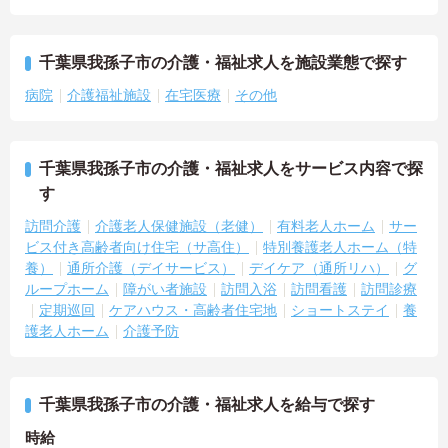
千葉県我孫子市の介護・福祉求人を施設業態で探す
病院
介護福祉施設
在宅医療
その他
千葉県我孫子市の介護・福祉求人をサービス内容で探
す
訪問介護
介護老人保健施設（老健）
有料老人ホーム
サー
ビス付き高齢者向け住宅（サ高住）
特別養護老人ホーム（特
養）
通所介護（デイサービス）
デイケア（通所リハ）
グ
ループホーム
障がい者施設
訪問入浴
訪問看護
訪問診療
定期巡回
ケアハウス・高齢者住宅地
ショートステイ
養
護老人ホーム
介護予防
千葉県我孫子市の介護・福祉求人を給与で探す
時給