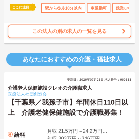
ここに注目！
K
残業少なめ
無資格OK
駅から徒歩10分以内
年間休日110日以上
車通勤可
ブランクOK
残業少なめ
この法人の別の求人の一覧を見る
あなたにおすすめの介護・福祉求人
更新日：2026年07月23日 求人番号：660333
介護老人保健施設クレオの介護職求人
医療法人社団創造会
【千葉県／我孫子市】年間休日110日以
上 介護老健保健施設で介護職募集！
月収 21.5万円～24.2万円程度 諸手当・夜勤5回分込
給料
年収 303万円～346万円程度 諸手当込