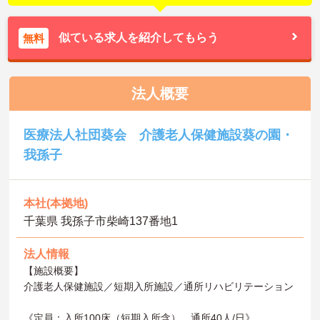
似ている求人を紹介してもらう
無料
法人概要
医療法人社団葵会 介護老人保健施設葵の園・
我孫子
本社(本拠地)
千葉県 我孫子市柴崎137番地1
法人情報
【施設概要】
介護老人保健施設／短期入所施設／通所リハビリテーション
《定員：入所100床（短期入所含）、通所40人/日》