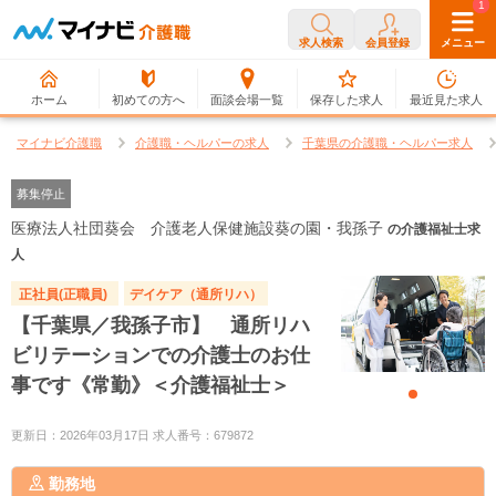
0
1
求人検索
会員登録
メニュー
ホーム
初めての方へ
面談会場一覧
保存した求人
最近見た求人
マイナビ介護職
介護職・ヘルパーの求人
千葉県の介護職・ヘルパー求人
募集停止
医療法人社団葵会 介護老人保健施設葵の園・我孫子
の介護福祉士求
人
正社員(正職員)
デイケア（通所リハ）
【千葉県／我孫子市】 通所リハ
ビリテーションでの介護士のお仕
事です《常勤》＜介護福祉士＞
更新日：2026年03月17日 求人番号：679872
勤務地