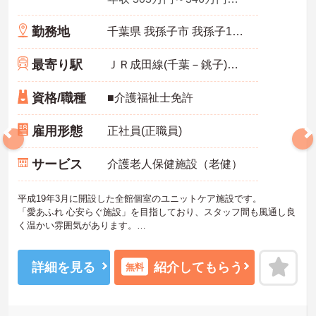
勤務地
千葉県 我孫子市 我孫子1855-4
最寄り駅
ＪＲ成田線(千葉－銚子)「我孫子駅」徒歩26分
資格/職種
■介護福祉士免許
雇用形態
正社員(正職員)
サービス
介護老人保健施設（老健）
平成19年3月に開設した全館個室のユニットケア施設です。
「愛あふれ 心安らぐ施設」を目指しており、スタッフ間も風通し良
く温かい雰囲気があります。
多くの施設を運営している法人の為、託児所や資格支援制度、永年
勤続表彰等と充実した福利厚生があり、
プライベートと両立した働き方が実現出来ます。ご応募お待ちして
詳細を見る
紹介してもらう
無料
おります。