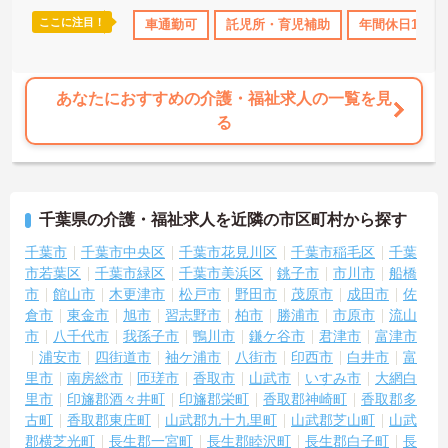
ここに注目！
取得サポート
ボーナス・賞与あり
車通勤可
託児所・育児補助
社会保険完備
交通費支給
年間休日110
あなたにおすすめの介護・福祉求人の一覧を見
る
千葉県の介護・福祉求人を近隣の市区町村から探す
千葉市
千葉市中央区
千葉市花見川区
千葉市稲毛区
千葉
市若葉区
千葉市緑区
千葉市美浜区
銚子市
市川市
船橋
市
館山市
木更津市
松戸市
野田市
茂原市
成田市
佐
倉市
東金市
旭市
習志野市
柏市
勝浦市
市原市
流山
市
八千代市
我孫子市
鴨川市
鎌ケ谷市
君津市
富津市
浦安市
四街道市
袖ケ浦市
八街市
印西市
白井市
富
里市
南房総市
匝瑳市
香取市
山武市
いすみ市
大網白
里市
印旛郡酒々井町
印旛郡栄町
香取郡神崎町
香取郡多
古町
香取郡東庄町
山武郡九十九里町
山武郡芝山町
山武
郡横芝光町
長生郡一宮町
長生郡睦沢町
長生郡白子町
長