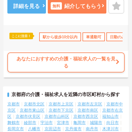
す♪
詳細を見る
紹介してもらう
無料
ご興味ある方は面接ポイントをお伝えしますので、お気軽にお問い
合わせください♪
ここに注目！
110日以上
資格取得サポート
駅から徒歩10分以内
研修制度あり
車通勤可
産休･育休･介護休
日勤のみ
あなたにおすすめの介護・福祉求人の一覧を見
る
京都府の介護・福祉求人を近隣の市区町村から探す
京都市
京都市北区
京都市上京区
京都市左京区
京都市中
京区
京都市東山区
京都市下京区
京都市南区
京都市右京
区
京都市伏見区
京都市山科区
京都市西京区
福知山市
舞鶴市
綾部市
宇治市
宮津市
亀岡市
城陽市
向日市
長岡京市
八幡市
京田辺市
京丹後市
南丹市
木津川市