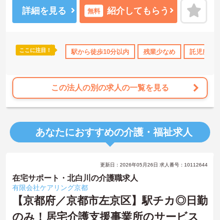
です。安心して長くご勤務いただけます。経験が浅い方でも教育体
制・研修制度が充実しておりますので、しっかり学び経験していく
詳細を見る
紹介してもらう
無料
ことができます。
ご興味のある方には、面接対策ポイントなど、さらに詳細をご案内
しますのでお気軽にご相談ください！
ここに注目！
駅から徒歩10分以内
残業少なめ
託児所・
この法人の別の求人の一覧を見る
あなたにおすすめの介護・福祉求人
更新日：2026年05月26日 求人番号：10112644
在宅サポート・北白川の介護職求人
有限会社ケアリング京都
【京都府／京都市左京区】駅チカ◎日勤
のみ！居宅介護支援事業所のサービス