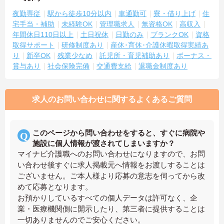
夜勤専従
駅から徒歩10分以内
車通勤可
寮・借り上げ
住
宅手当・補助
未経験OK
管理職求人
無資格OK
高収入
年間休日110日以上
土日祝休
日勤のみ
ブランクOK
資格
取得サポート
研修制度あり
産休･育休･介護休暇取得実績あ
り
新卒OK
残業少なめ
託児所・育児補助あり
ボーナス・
賞与あり
社会保険完備
交通費支給
退職金制度あり
求人のお問い合わせに関するよくあるご質問
このページから問い合わせをすると、すぐに病院や
施設に個人情報が渡されてしまいますか？
マイナビ介護職へのお問い合わせになりますので、お問
い合わせ後すぐに求人掲載元へ情報をお渡しすることは
ございません。ご本人様より応募の意志を伺ってから改
めて応募となります。
お預かりしているすべての個人データは許可なく、企
業・医療機関側に開示したり、第三者に提供することは
一切ありませんのでご安心ください。