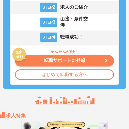
2
求人のご紹介
STEP
面接・条件交
3
STEP
渉
4
転職成功！
STEP
転職サポートに登録
はじめて転職する方へ
求人特集