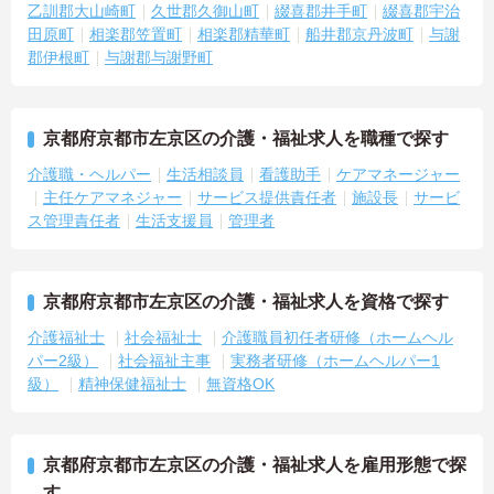
乙訓郡大山崎町
久世郡久御山町
綴喜郡井手町
綴喜郡宇治
田原町
相楽郡笠置町
相楽郡精華町
船井郡京丹波町
与謝
郡伊根町
与謝郡与謝野町
京都府京都市左京区の介護・福祉求人を職種で探す
介護職・ヘルパー
生活相談員
看護助手
ケアマネージャー
主任ケアマネジャー
サービス提供責任者
施設長
サービ
ス管理責任者
生活支援員
管理者
京都府京都市左京区の介護・福祉求人を資格で探す
介護福祉士
社会福祉士
介護職員初任者研修（ホームヘル
パー2級）
社会福祉主事
実務者研修（ホームヘルパー1
級）
精神保健福祉士
無資格OK
京都府京都市左京区の介護・福祉求人を雇用形態で探
す