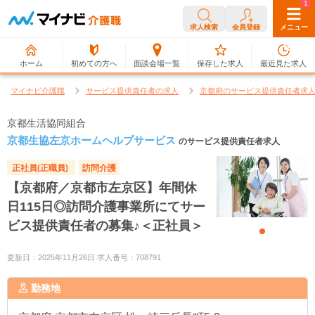
0
1
求人検索
会員登録
メニュー
ホーム
初めての方へ
面談会場一覧
保存した求人
最近見た求人
マイナビ介護職
サービス提供責任者の求人
京都府のサービス提供責任者求
京都生活協同組合
京都生協左京ホームヘルプサービス
のサービス提供責任者求人
正社員(正職員)
訪問介護
【京都府／京都市左京区】年間休
日115日◎訪問介護事業所にてサー
ビス提供責任者の募集♪＜正社員＞
更新日：2025年11月26日 求人番号：708791
勤務地