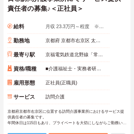
責任者の募集♪＜正社員＞
給料
月収 23.3万円～程度 ※諸手当込み
勤務地
京都府 京都市右京区 太秦開日町10-6
最寄り駅
京福電気鉄道北野線「常盤(京都)駅」徒歩9分
資格/職種
■介護福祉士・実務者研修：いずれか ■実務経験：あれば尚可 ■普通自動車運転免許（AT限定可）：あれば尚可
雇用形態
正社員(正職員)
サービス
訪問介護
京都府京都市右京区に位置する訪問介護事業所におけるサービス提
供責任者の募集です。
年間休日は115日もあり、プライベートを大切にしながらご勤務いた
だけます。また、福利厚生も充実しており、定着率も良い職場環境