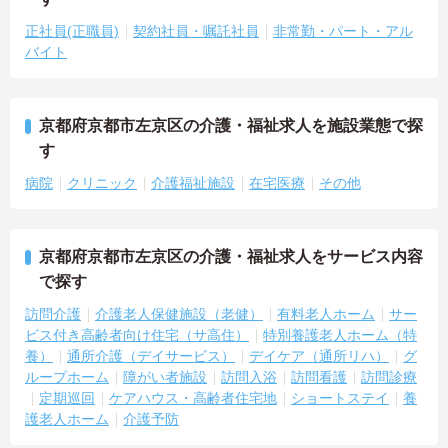
正社員(正職員)
契約社員・嘱託社員
非常勤・パート・アル
バイト
京都府京都市左京区の介護・福祉求人を施設業態で探
す
病院
クリニック
介護福祉施設
在宅医療
その他
京都府京都市左京区の介護・福祉求人をサービス内容
で探す
訪問介護
介護老人保健施設（老健）
有料老人ホーム
サー
ビス付き高齢者向け住宅（サ高住）
特別養護老人ホーム（特
養）
通所介護（デイサービス）
デイケア（通所リハ）
グ
ループホーム
障がい者施設
訪問入浴
訪問看護
訪問診療
定期巡回
ケアハウス・高齢者住宅地
ショートステイ
養
護老人ホーム
介護予防