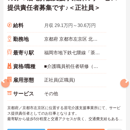
提供責任者募集です♪＜正社員＞
給料
月収 29.1万円～30.6万円
勤務地
京都府 京都市左京区 北白川西平井町14-4
最寄り駅
福岡市地下鉄七隈線「茶山駅」徒歩5分
資格/職種
■介護職員初任者研修（ヘルパー2級）以上：必須 ■経験3年以上：必須
雇用形態
正社員(正職員)
サービス
その他
京都府／京都市左京区に位置する居宅介護支援事業所にて、サービ
ス提供責任者としてのお仕事となります。
最寄駅から徒歩5分程度と交通アクセスが良く、交通費支給もあるの
で、通勤の際は心配いりません◎健康診断やインフルエンザ予防接
種など充実した福利厚生が整っているので、安心してお仕事できま