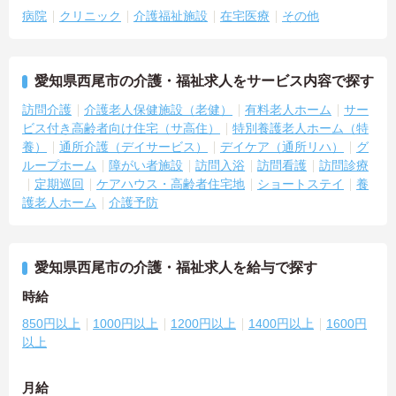
病院
クリニック
介護福祉施設
在宅医療
その他
愛知県西尾市の介護・福祉求人をサービス内容で探す
訪問介護
介護老人保健施設（老健）
有料老人ホーム
サー
ビス付き高齢者向け住宅（サ高住）
特別養護老人ホーム（特
養）
通所介護（デイサービス）
デイケア（通所リハ）
グ
ループホーム
障がい者施設
訪問入浴
訪問看護
訪問診療
定期巡回
ケアハウス・高齢者住宅地
ショートステイ
養
護老人ホーム
介護予防
愛知県西尾市の介護・福祉求人を給与で探す
時給
850円以上
1000円以上
1200円以上
1400円以上
1600円
以上
月給