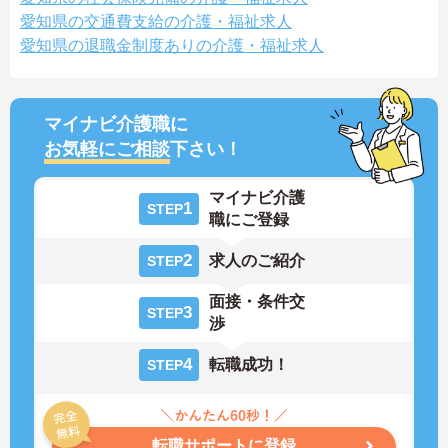
愛知県の交通費支給の介護・福祉求人
愛知県の退職金制度ありの介護・福祉求人
マイナビ介護職に
お気軽にご相談
下さい！
マイナビ介護
1
STEP
職にご登録
2
求人のご紹介
STEP
面接・条件交
3
STEP
渉
4
転職成功！
STEP
転職サポートに登録