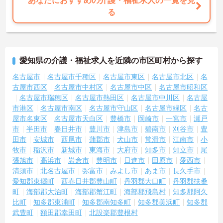
あなたにおすすめの介護・福祉求人の一覧を見
る
愛知県の介護・福祉求人を近隣の市区町村から探す
名古屋市
名古屋市千種区
名古屋市東区
名古屋市北区
名
古屋市西区
名古屋市中村区
名古屋市中区
名古屋市昭和区
名古屋市瑞穂区
名古屋市熱田区
名古屋市中川区
名古屋
市港区
名古屋市南区
名古屋市守山区
名古屋市緑区
名古
屋市名東区
名古屋市天白区
豊橋市
岡崎市
一宮市
瀬戸
市
半田市
春日井市
豊川市
津島市
碧南市
刈谷市
豊
田市
安城市
西尾市
蒲郡市
犬山市
常滑市
江南市
小
牧市
稲沢市
新城市
東海市
大府市
知多市
知立市
尾
張旭市
高浜市
岩倉市
豊明市
日進市
田原市
愛西市
清須市
北名古屋市
弥富市
みよし市
あま市
長久手市
愛知郡東郷町
西春日井郡豊山町
丹羽郡大口町
丹羽郡扶桑
町
海部郡大治町
海部郡蟹江町
海部郡飛島村
知多郡阿久
比町
知多郡東浦町
知多郡南知多町
知多郡美浜町
知多郡
武豊町
額田郡幸田町
北設楽郡豊根村