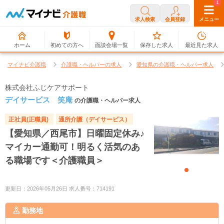
0
1
求人検索
会員登録
メニュー
ホーム
初めての方へ
面談会場一覧
保存した求人
最近見た求人
マイナビ介護職
介護職・ヘルパーの求人
愛知県の介護職・ヘルパー求人
株式会社ふじケアサポート
デイサービス 笑庵
の介護職・ヘルパー求人
正社員(正職員)
通所介護（デイサービス）
【愛知県／西尾市】日曜固定休み♪
マイカー通勤可！明るく活気のあ
る職場です＜介護職員＞
更新日：2026年05月26日 求人番号：714191
勤務地