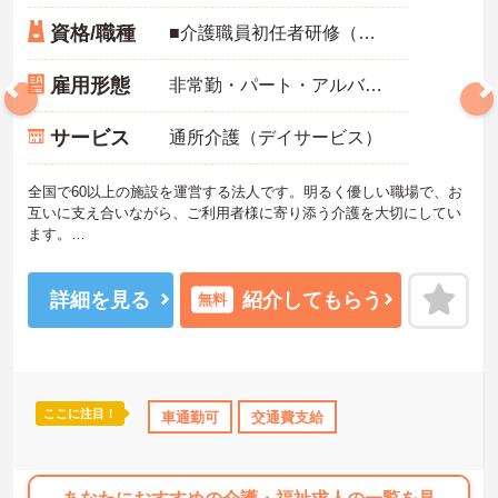
資格/職種
■介護職員初任者研修（ヘルパー2級）以上の資格をお持ちの方
雇用形態
非常勤・パート・アルバイト
サービス
通所介護（デイサービス）
全国で60以上の施設を運営する法人です。明るく優しい職場で、お
互いに支え合いながら、ご利用者様に寄り添う介護を大切にしてい
ます。
利用者様の笑顔のために一所懸命になれる方・チーム連携を大切に
勤務出来る方を歓迎しています。
ご興味ある方には、面接対策ポイントなど、さらに詳細をお話しい
詳細を見る
紹介してもらう
無料
たしますのでお気軽にご相談ください！
ここに注目！
社会保険完備
交通費支給
車通勤可
交通費支給