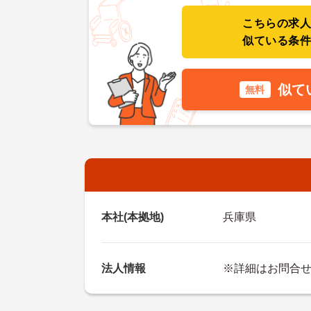
こちらの求
似ている条
似て
無料
本社(本拠地)
兵庫県
法人情報
※詳細はお問合