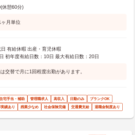
0(休憩60分)
1ヶ月単位
祝日 有給休暇 出産・育児休暇
日 初年度有給日数：10日 最大有給日数：20日
は交替で月に1回程度出勤があります。
住宅手当・補助
管理職求人
高収入
日勤のみ
ブランクOK
得実績あり
残業少なめ
社会保険完備
交通費支給
退職金制度あり