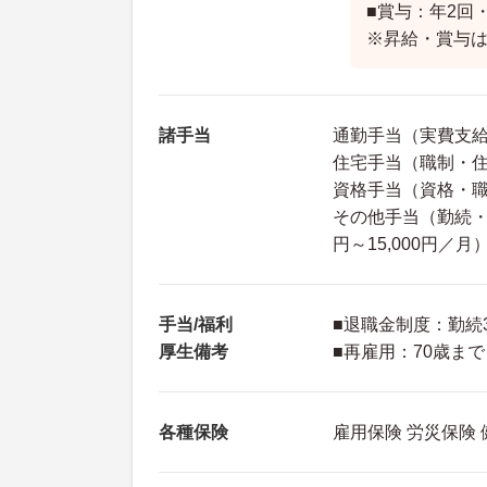
■賞与：年2回
※昇給・賞与
諸手当
通勤手当（実費支給 
住宅手当（職制・住宅
資格手当（資格・職務
その他手当（勤続・年齢
円～15,000円／月
手当/福利
■退職金制度：勤続
厚生備考
■再雇用：70歳まで
各種保険
雇用保険 労災保険