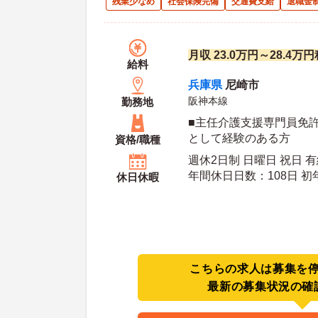
残業少なめ
社会保険完備
交通費支給
退職金
月収 23.0万円～28.4
給料
兵庫県
尼崎市
阪神本線
勤務地
■主任介護支援専門員免許
として経験のある方
資格/職種
週休2日制 日曜日 祝日 
年間休日日数：108日 初年度有給日数：10日 最
休日休暇
大有給日数：20日
こちらの求人は募集を
最新の募集状況の確