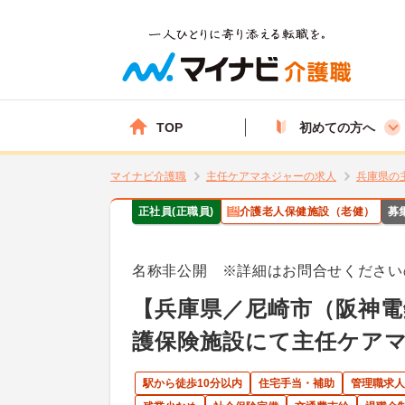
TOP
初めての方へ
マイナビ介護職
主任ケアマネジャーの求人
兵庫県の
正社員(正職員)
介護老人保健施設（老健）
募
名称非公開 ※詳細はお問合せください
【兵庫県／尼崎市（阪神電
護保険施設にて主任ケアマ
駅から徒歩10分以内
住宅手当・補助
管理職求人