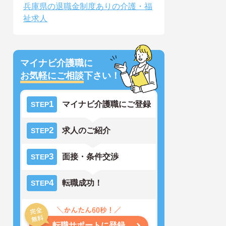
兵庫県の退職金制度ありの介護・福
祉求人
マイナビ介護職に
お気軽にご相談
下さい！
1
マイナビ介護職にご登録
STEP
2
求人のご紹介
STEP
3
面接・条件交渉
STEP
4
転職成功！
STEP
転職サポートに登録