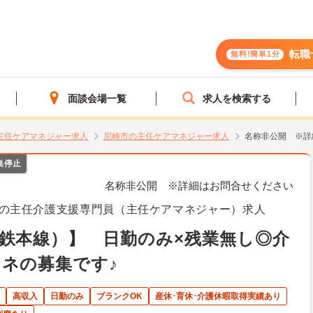
転職
無料!簡単1分
面談会場一覧
求人を検索する
主任ケアマネジャー求人
尼崎市の主任ケアマネジャー求人
名称非公開 ※詳
集停止
名称非公開 ※詳細はお問合せください
の主任介護支援専門員（主任ケアマネジャー）求人
鉄本線）】 日勤のみ×残業無し◎介
ネの募集です♪
高収入
日勤のみ
ブランクOK
産休･育休･介護休暇取得実績あり