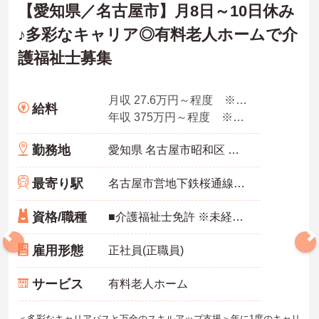
【愛知県／名古屋市】月8日～10日休み
♪多彩なキャリア◎有料老人ホームで介
護福祉士募集
月収 27.6万円～程度 ※諸手当込み
給料
年収 375万円～程度 ※想定年収
勤務地
愛知県 名古屋市昭和区 阿由知通2-6
最寄り駅
名古屋市営地下鉄桜通線「吹上(愛知)駅」徒歩4分
資格/職種
■介護福祉士免許 ※未経験・ブランク可
雇用形態
正社員(正職員)
サービス
有料老人ホーム
＜多彩なキャリアパスと万全のスキルアップ支援＞年に1度のキャリ