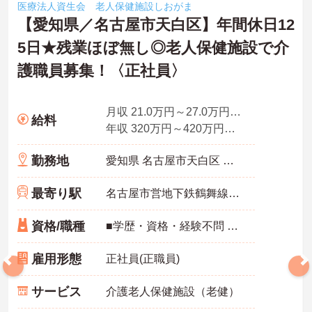
医療法人資生会 老人保健施設しおがま
【愛知県／名古屋市天白区】年間休日12
5日★残業ほぼ無し◎老人保健施設で介
護職員募集！〈正社員〉
月収 21.0万円～27.0万円程度 諸手当込
給料
年収 320万円～420万円程度 諸手当・賞与込
勤務地
愛知県 名古屋市天白区 大坪2丁目601番地
最寄り駅
名古屋市営地下鉄鶴舞線「塩釜口駅」徒歩10分
資格/職種
■学歴・資格・経験不問 ■普通自動車免許
雇用形態
正社員(正職員)
サービス
介護老人保健施設（老健）