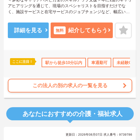
アヒアリングを通じて、現場のスペシャリストを目指すだけでな
く、施設サービスと在宅サービスのジョブチェンジなど、幅広い経
験を積むことが可能です。
＜プライベートも充実させる嬉しい福利厚生＞仕事の疲れを癒やす
ための制度も充実しています。各地のレジャー施設や宿泊が最大8
詳細を見る
紹介してもらう
無料
0％オフになる優待制度や、勤続5年ごとの「特別連続有給休暇（5
日）」など、リフレッシュできる機会がたくさん。年間公休110日に
加え、独自の休暇制度もしっかり整っているため、オンオフのメリ
ハリをつけて働けます。
＜＜ICT導入が進む効率的な現場で、身体的負担を減らしケアに専念
ここに注目！
所・育児補助
年間休日110日以上
駅から徒歩10分以内
ブランクOK
車通勤可
資格取得サポート
未経験OK
＞スマホ記録や睡眠測定センサー等の導入で月400時間の生産性向上
を実現。月平均残業7.3時間（超過分は1分単位支給）と少なく、ゆ
とりを持って業務に取り組めます。
この法人の別の求人の一覧を見る
あなたにおすすめの介護・福祉求人
更新日：2026年08月07日 求人番号：9739786