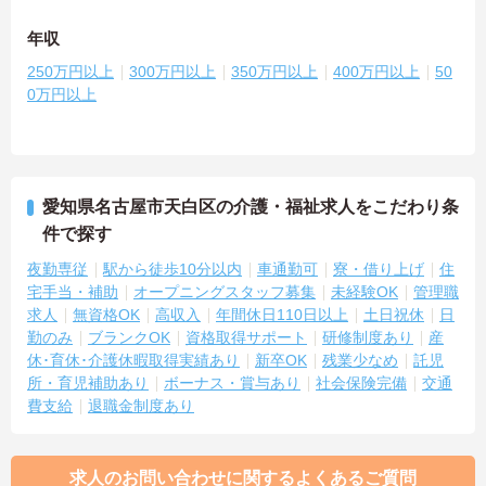
年収
250万円以上
300万円以上
350万円以上
400万円以上
50
0万円以上
愛知県名古屋市天白区の介護・福祉求人をこだわり条
件で探す
夜勤専従
駅から徒歩10分以内
車通勤可
寮・借り上げ
住
宅手当・補助
オープニングスタッフ募集
未経験OK
管理職
求人
無資格OK
高収入
年間休日110日以上
土日祝休
日
勤のみ
ブランクOK
資格取得サポート
研修制度あり
産
休･育休･介護休暇取得実績あり
新卒OK
残業少なめ
託児
所・育児補助あり
ボーナス・賞与あり
社会保険完備
交通
費支給
退職金制度あり
求人のお問い合わせに関するよくあるご質問