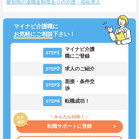
愛知県の退職金制度ありの介護・福祉求人
マイナビ介護職に
お気軽にご相談
下さい！
マイナビ介護
1
STEP
職にご登録
2
求人のご紹介
STEP
面接・条件交
3
STEP
渉
4
転職成功！
STEP
転職サポートに登録