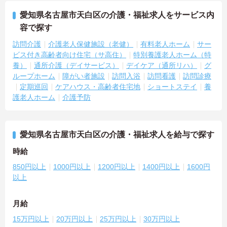
愛知県名古屋市天白区の介護・福祉求人をサービス内
容で探す
訪問介護
介護老人保健施設（老健）
有料老人ホーム
サー
ビス付き高齢者向け住宅（サ高住）
特別養護老人ホーム（特
養）
通所介護（デイサービス）
デイケア（通所リハ）
グ
ループホーム
障がい者施設
訪問入浴
訪問看護
訪問診療
定期巡回
ケアハウス・高齢者住宅地
ショートステイ
養
護老人ホーム
介護予防
愛知県名古屋市天白区の介護・福祉求人を給与で探す
時給
850円以上
1000円以上
1200円以上
1400円以上
1600円
以上
月給
15万円以上
20万円以上
25万円以上
30万円以上