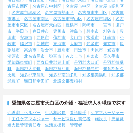
古屋市西区
名古屋市中村区
名古屋市中区
名古屋市昭和区
名古屋市瑞穂区
名古屋市熱田区
名古屋市中川区
名古屋
市港区
名古屋市南区
名古屋市守山区
名古屋市緑区
名古
屋市名東区
名古屋市天白区
豊橋市
岡崎市
一宮市
瀬戸
市
半田市
春日井市
豊川市
津島市
碧南市
刈谷市
豊
田市
安城市
西尾市
蒲郡市
犬山市
常滑市
江南市
小
牧市
稲沢市
新城市
東海市
大府市
知多市
知立市
尾
張旭市
高浜市
岩倉市
豊明市
日進市
田原市
愛西市
清須市
北名古屋市
弥富市
みよし市
あま市
長久手市
愛知郡東郷町
西春日井郡豊山町
丹羽郡大口町
丹羽郡扶桑
町
海部郡大治町
海部郡蟹江町
海部郡飛島村
知多郡阿久
比町
知多郡東浦町
知多郡南知多町
知多郡美浜町
知多郡
武豊町
額田郡幸田町
北設楽郡豊根村
愛知県名古屋市天白区の介護・福祉求人を職種で探す
介護職・ヘルパー
生活相談員
看護助手
ケアマネージャー
主任ケアマネジャー
サービス提供責任者
施設長
児童発
達支援管理責任者
生活支援員
管理者