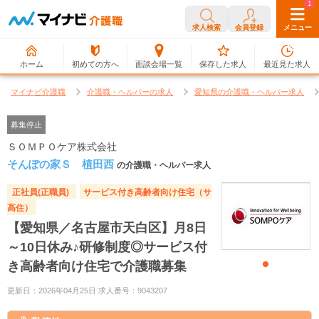
0
1
求人検索
会員登録
メニュー
ホーム
初めての方へ
面談会場一覧
保存した求人
最近見た求人
マイナビ介護職
介護職・ヘルパーの求人
愛知県の介護職・ヘルパー求人
募集停止
ＳＯＭＰＯケア株式会社
そんぽの家Ｓ 植田西
の介護職・ヘルパー求人
正社員(正職員)
サービス付き高齢者向け住宅（サ
高住）
【愛知県／名古屋市天白区】月8日
～10日休み♪研修制度◎サービス付
き高齢者向け住宅で介護職募集
更新日：2026年04月25日 求人番号：9043207