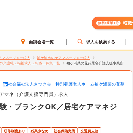
転職
無料!簡単1分
面談会場一覧
求人を検索する
アマネージャー求人
袖ケ浦市のケアマネージャー求人
の介護職・福祉求人・転職・募集一覧
袖ケ浦菜の花苑居宅介護支援事業所
社会福祉法人さつき会 特別養護老人ホーム袖ケ浦菜の花苑
アマネ（介護支援専門員）求人
験・ブランクOK／居宅ケアマネジ
研修制度あり
残業少なめ
社会保険完備
交通費支給