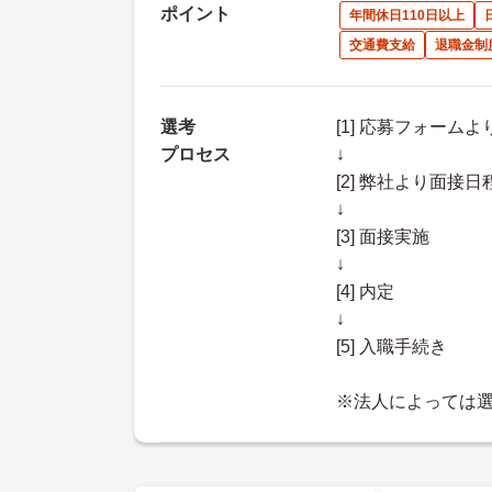
ポイント
年間休日110日以上
交通費支給
退職金制
選考
[1] 応募フォーム
プロセス
↓
[2] 弊社より面
↓
[3] 面接実施
↓
[4] 内定
↓
[5] 入職手続き
※法人によっては