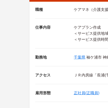
職種
ケアマネ（介護支
仕事内容
ケアプラン作成
＜サービス提供地
＜サービス提供時間＞8
勤務地
千葉県
袖ケ浦市 神納
アクセス
ＪＲ内房線「長浦(
雇用形態
正社員(正職員)