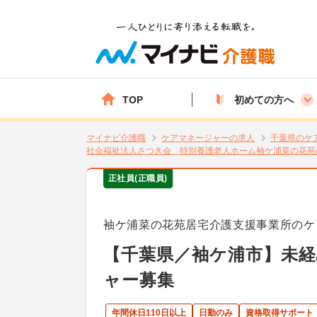
TOP
初めての方へ
マイナビ介護職
ケアマネージャーの求人
千葉県のケ
社会福祉法人さつき会 特別養護老人ホーム袖ケ浦菜の花苑
正社員(正職員)
袖ケ浦菜の花苑居宅介護支援事業所のケ
【千葉県／袖ケ浦市】未経
ャー募集
年間休日110日以上
日勤のみ
資格取得サポート