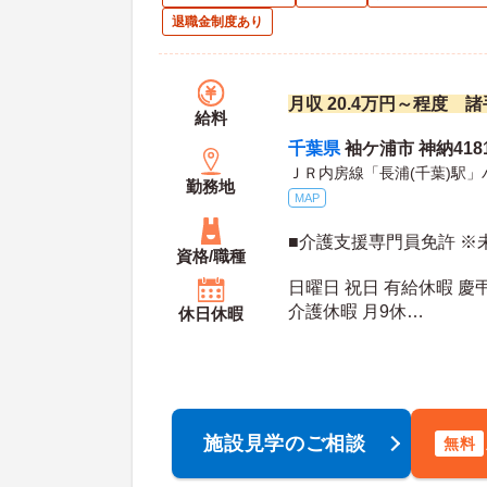
退職金制度あり
月収 20.4万円～程度 
給料
千葉県
袖ケ浦市 神納418
ＪＲ内房線「長浦(千葉)駅」
勤務地
MAP
■介護支援専門員免許 ※
資格/職種
日曜日 祝日 有給休暇 慶
介護休暇 月9休
休日休暇
年間休日日数：111日 初年度有給日数：10日 最
大有給日数：20日
施設見学のご相談
無料