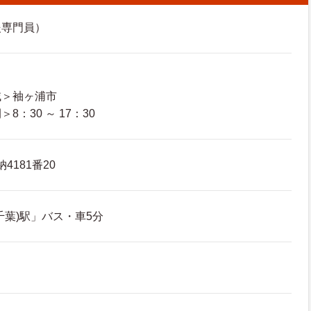
援専門員）
域＞袖ヶ浦市
：30 ～ 17：30
4181番20
千葉)駅」バス・車5分