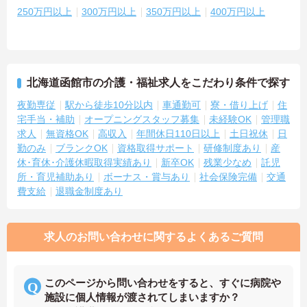
250万円以上
300万円以上
350万円以上
400万円以上
北海道函館市の介護・福祉求人をこだわり条件で探す
夜勤専従
駅から徒歩10分以内
車通勤可
寮・借り上げ
住
宅手当・補助
オープニングスタッフ募集
未経験OK
管理職
求人
無資格OK
高収入
年間休日110日以上
土日祝休
日
勤のみ
ブランクOK
資格取得サポート
研修制度あり
産
休･育休･介護休暇取得実績あり
新卒OK
残業少なめ
託児
所・育児補助あり
ボーナス・賞与あり
社会保険完備
交通
費支給
退職金制度あり
求人のお問い合わせに関するよくあるご質問
このページから問い合わせをすると、すぐに病院や
施設に個人情報が渡されてしまいますか？