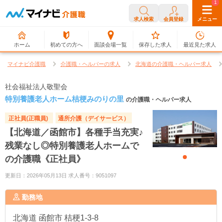
0
1
求人検索
会員登録
メニュー
ホーム
初めての方へ
面談会場一覧
保存した求人
最近見た求人
マイナビ介護職
介護職・ヘルパーの求人
北海道の介護職・ヘルパー求人
社会福祉法人敬聖会
特別養護老人ホーム桔梗みのりの里
の介護職・ヘルパー求人
正社員(正職員)
通所介護（デイサービス）
【北海道／函館市】各種手当充実♪
残業なし◎特別養護老人ホームで
の介護職《正社員》
更新日：2026年05月13日 求人番号：9051097
勤務地
北海道
函館市 桔梗1-3-8