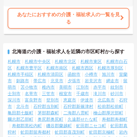
あなたにおすすめの介護・福祉求人の一覧を見
る
北海道の介護・福祉求人を近隣の市区町村から探す
札幌市
札幌市中央区
札幌市北区
札幌市東区
札幌市白石
区
札幌市豊平区
札幌市南区
札幌市西区
札幌市厚別区
札幌市手稲区
札幌市清田区
函館市
小樽市
旭川市
室蘭
市
釧路市
帯広市
北見市
夕張市
岩見沢市
網走市
留
萌市
苫小牧市
稚内市
美唄市
江別市
赤平市
紋別市
士別市
名寄市
三笠市
根室市
千歳市
滝川市
砂川市
深川市
富良野市
登別市
恵庭市
伊達市
北広島市
石狩
市
北斗市
石狩郡当別町
石狩郡新篠津村
松前郡松前町
亀田郡七飯町
茅部郡森町
二海郡八雲町
檜山郡厚沢部町
爾志郡乙部町
奥尻郡奥尻町
久遠郡せたな町
寿都郡寿都町
寿都郡黒松内町
磯谷郡蘭越町
虻田郡ニセコ町
虻田郡真
狩村
虻田郡留寿都村
虻田郡喜茂別町
虻田郡京極町
岩内