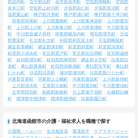
郡岩内町
古宇郡泊村
余市郡余市町
空知郡南幌町
空知郡
奈井江町
空知郡上砂川町
夕張郡由仁町
夕張郡長沼町
夕
張郡栗山町
樺戸郡月形町
樺戸郡浦臼町
樺戸郡新十津川町
雨竜郡雨竜町
上川郡鷹栖町
上川郡東神楽町
上川郡愛別
町
上川郡上川町
上川郡東川町
上川郡美瑛町
中川郡美深
町
中川郡音威子府村
雨竜郡幌加内町
増毛郡増毛町
天塩
郡豊富町
礼文郡礼文町
利尻郡利尻富士町
天塩郡幌延町
網走郡美幌町
網走郡津別町
斜里郡斜里町
斜里郡清里町
斜里郡小清水町
常呂郡置戸町
常呂郡佐呂間町
紋別郡遠軽
町
紋別郡湧別町
紋別郡西興部村
網走郡大空町
白老郡白
老町
勇払郡厚真町
虻田郡洞爺湖町
勇払郡安平町
勇払郡
むかわ町
沙流郡日高町
浦河郡浦河町
日高郡新ひだか町
河東郡音更町
河東郡上士幌町
河東郡鹿追町
上川郡新得町
上川郡清水町
広尾郡大樹町
中川郡幕別町
中川郡豊頃町
足寄郡陸別町
釧路郡釧路町
川上郡弟子屈町
白糠郡白糠
町
標津郡中標津町
標津郡標津町
目梨郡羅臼町
北海道函館市の介護・福祉求人を職種で探す
介護職・ヘルパー
生活相談員
看護助手
ケアマネージャー
主任ケアマネジャー
サービス提供責任者
サービス管理責