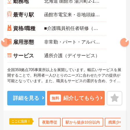
勤務地
北海道 函館市 湯川町2-14-22
最寄り駅
函館市電宝来・谷地頭線「湯の川駅」徒歩5分
資格/職種
■介護職員初任者研修（ヘルパー2級）以上
雇用形態
非常勤・パート・アルバイト
サービス
通所介護（デイサービス）
全国359拠点705事業所以上を展開しています。幅広いサービスを展
開することで、利用者一人ひとりのニーズに合わせたケアの提供が
可能となっています。また、職員もサービスの選択を含め、ライフ
スタイルに合わせた働き方の選択肢が多くあります。入社時研修は
もちろん、サービス・職種ごとに研修カリキュラムが整っており学
び成長できる環境です。
詳細を見る
紹介してもらう
無料
ご興味のある方は面接対策ポイントなどお話致しますのでお気軽に
お問い合わせください。
ここに注目！
り
産休･育休･介護休暇取得実績あり
夜勤専従
駅から徒歩10分以内
社会保険完備
残業少なめ