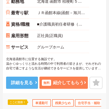
勤務地
北海道 函館市 桔梗町５５７番地
最寄り駅
ＪＲ函館本線(函館－旭川)「桔梗駅」バス・車10分
資格/職種
■介護職員初任者研修（ヘルパー2級）以上 ※ユニットリーダー研修受講者尚可 介護福祉士業務従事経験者尚可
雇用形態
正社員(正職員)
サービス
グループホーム
北海道函館市に位置する施設です。
温かくゆっくりと流れる時間の中で利用者の皆さまが、それぞれの
自宅で過ごすような生活が継続できるサービスを提供しています。
残業も少なめですので、メリハリつけてご就業いただけます。
ご興味ある方には、面接対策ポイントなど、さらに詳細をお話しい
たしますのでお気軽にご相談ください！
詳細を見る
紹介してもらう
無料
ここに注目！
車通勤可
残業少なめ
住宅手当・補助