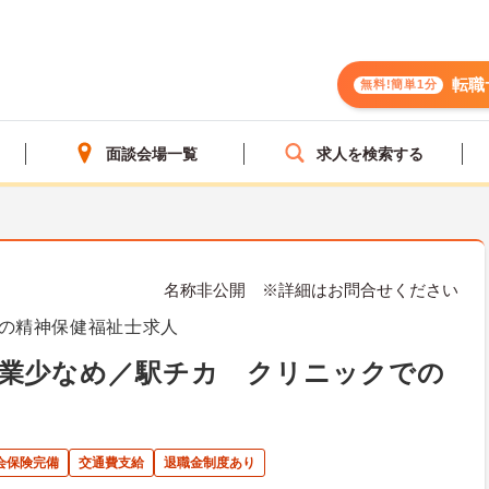
転職
無料!簡単1分
面談会場一覧
求人を検索する
名称非公開 ※詳細はお問合せください
の精神保健福祉士求人
残業少なめ／駅チカ クリニックでの
会保険完備
交通費支給
退職金制度あり