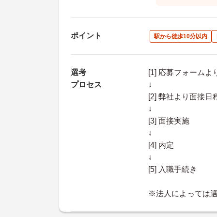
ポイント
駅から徒歩10分以内
選考
[1] 応募フォーム
プロセス
↓
[2] 弊社より面
↓
[3] 面接実施
↓
[4] 内定
↓
[5] 入職手続き
※法人によっては