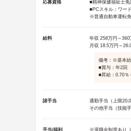
応募資格
■精神保健福祉士免
■PCスキル：ワー
※普通自動車運転免
給料
年収 258万円～36
月収 18.5万円～2
備考：※基本給 1
■賞与：年2回 
■昇給：0.70％
諸手当
通勤手当（上限20,
その他手当（技能手当
手当/福利
※退職金制度あり