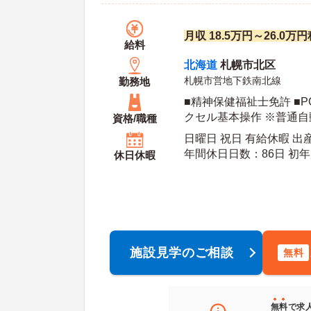
月収 18.5万円～26.0
給料
北海道
札幌市北区
札幌市営地下鉄南北線
勤務地
■精神保健福祉士免許 ■
クセル基本操作 ※普通自
資格/職種
可）・グループ・デイケ
日曜日 祝日 有給休暇 
年間休日日数：86日 初年度有給日数：10日 最
休日休暇
大有給日数：
施設見学のご相談
無料
無料
で求