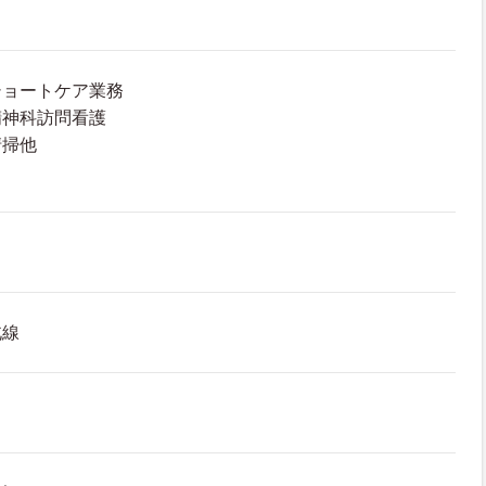
ショートケア業務
精神科訪問看護
清掃他
力
北線