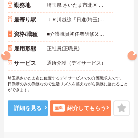
勤務地
埼玉県 さいたま市北区 日進町２丁目４９８-２
最寄り駅
ＪＲ川越線「日進(埼玉)駅」徒歩11分
資格/職種
■介護職員初任者研修又はホームヘルパー2級以上の資格をお持ちの方※無資格の方もご相談ください
雇用形態
正社員(正職員)
サービス
通所介護（デイサービス）
埼玉県さいたま市に位置するデイサービスでの介護職求人です。
日勤帯のみの勤務なので生活リズムを整えながら業務に当たること
ができます。
ご興味をお持ちの方はお気軽にお問い合わせください。
詳細を見る
紹介してもらう
無料