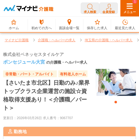
0
1
求人検索
会員登録
メニュー
ホーム
初めての方へ
面談会場一覧
保存した求人
最近見た求人
マイナビ介護職
介護職・ヘルパーの求人
埼玉県の介護職・ヘルパー求人
株式会社ベネッセスタイルケア
ボンセジュール大宮
の介護職・ヘルパー求人
非常勤・パート・アルバイト
有料老人ホーム
【さいたま市北区】日勤のみ♪業界
トップクラス企業運営の施設☆資
格取得支援あり！＜介護職／パー
ト＞
更新日：2026年03月26日 求人番号：9067707
勤務地