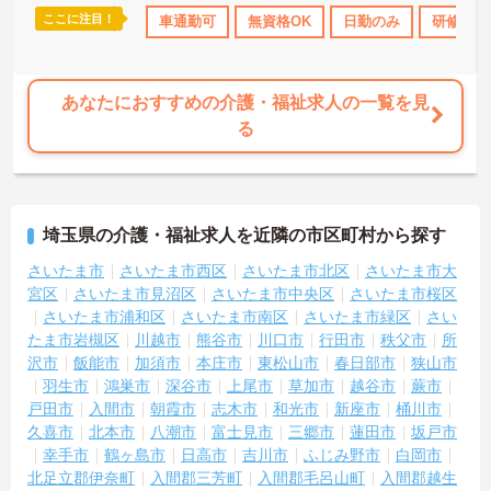
ここに注目！
度あり
社会保険完備
車通勤可
交通費支給
無資格OK
日勤のみ
研修制度
あなたにおすすめの介護・福祉求人の一覧を見
る
埼玉県の介護・福祉求人を近隣の市区町村から探す
さいたま市
さいたま市西区
さいたま市北区
さいたま市大
宮区
さいたま市見沼区
さいたま市中央区
さいたま市桜区
さいたま市浦和区
さいたま市南区
さいたま市緑区
さい
たま市岩槻区
川越市
熊谷市
川口市
行田市
秩父市
所
沢市
飯能市
加須市
本庄市
東松山市
春日部市
狭山市
羽生市
鴻巣市
深谷市
上尾市
草加市
越谷市
蕨市
戸田市
入間市
朝霞市
志木市
和光市
新座市
桶川市
久喜市
北本市
八潮市
富士見市
三郷市
蓮田市
坂戸市
幸手市
鶴ヶ島市
日高市
吉川市
ふじみ野市
白岡市
北足立郡伊奈町
入間郡三芳町
入間郡毛呂山町
入間郡越生