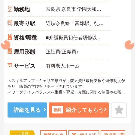
勤務地
奈良県 奈良市 学園大和町5-748-1
最寄り駅
近鉄奈良線「富雄駅」徒歩12分
資格/職種
■介護職員初任者研修以上 ※無資格の方も応募可（資格支援制度あり）
雇用形態
正社員(正職員)
サービス
有料老人ホーム
＜スキルアップ・キャリア形成が可能＞資格取得支援や研修制度が
あり、職員の学びをサポートされています！
＜ワークライフバランスを重視＞育児・介護に関する制度や社宅制
度、各種手当など、長く安心して働きやすい環境が整っています。
＜寄り添ったケアの実施＞利用者さまに深く寄り添ったサービスの
提供を目指し、職員の専門性を高めるような人材育成にも注力され
詳細を見る
紹介してもらう
無料
ています。
ご興味のある方には、面接対策ポイント等、さらに詳細をお話しし
ますのでお気軽にご相談ください！
ここに注目！
なめ
寮・借り上げ
残業少なめ
託児所・育児補助
寮・借り上げ
無資格OK
託児所・育児補
年間休日11