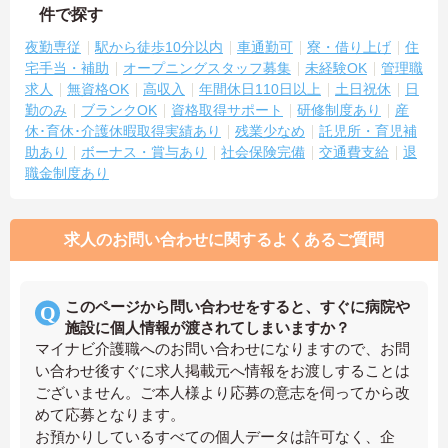
件で探す
夜勤専従
駅から徒歩10分以内
車通勤可
寮・借り上げ
住
宅手当・補助
オープニングスタッフ募集
未経験OK
管理職
求人
無資格OK
高収入
年間休日110日以上
土日祝休
日
勤のみ
ブランクOK
資格取得サポート
研修制度あり
産
休･育休･介護休暇取得実績あり
残業少なめ
託児所・育児補
助あり
ボーナス・賞与あり
社会保険完備
交通費支給
退
職金制度あり
求人のお問い合わせに関するよくあるご質問
このページから問い合わせをすると、すぐに病院や
施設に個人情報が渡されてしまいますか？
マイナビ介護職へのお問い合わせになりますので、お問
い合わせ後すぐに求人掲載元へ情報をお渡しすることは
ございません。ご本人様より応募の意志を伺ってから改
めて応募となります。
お預かりしているすべての個人データは許可なく、企