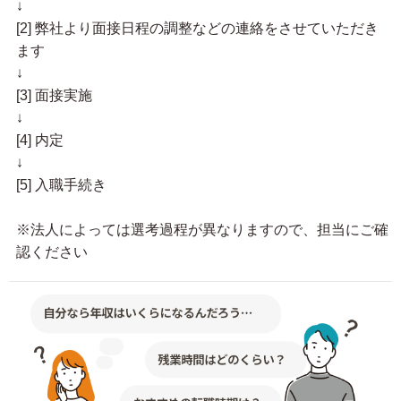
↓
[2] 弊社より面接日程の調整などの連絡をさせていただき
ます
↓
[3] 面接実施
↓
[4] 内定
↓
[5] 入職手続き
※法人によっては選考過程が異なりますので、担当にご確
認ください