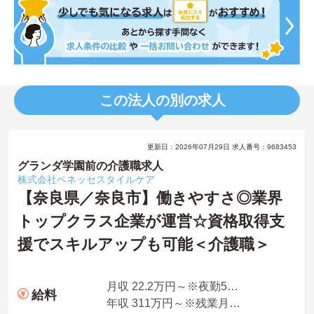
この法人の別の求人
更新日：2026年07月29日 求人番号：9683453
グランダ学園前の介護職求人
株式会社ベネッセスタイルケア
【奈良県／奈良市】働きやすさ◎業界
トップクラス企業が運営☆資格取得支
援でスキルアップも可能＜介護職＞
月収 22.2万円～※夜勤5回想定
給料
年収 311万円～※残業月10時間、夜勤平均5回、各種手当・賞与を含んだ例です