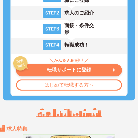
職にご登録
2
求人のご紹介
STEP
面接・条件交
3
STEP
渉
4
転職成功！
STEP
転職サポートに登録
はじめて転職する方へ
求人特集