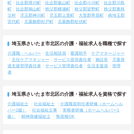
町
比企郡滑川町
比企郡嵐山町
比企郡小川町
比企郡川島
町
比企郡鳩山町
秩父郡横瀬町
秩父郡皆野町
秩父郡東秩
父村
児玉郡神川町
児玉郡上里町
大里郡寄居町
南埼玉郡
宮代町
北葛飾郡杉戸町
北葛飾郡松伏町
埼玉県さいたま市北区の介護・福祉求人を職種で探す
介護職・ヘルパー
生活相談員
看護助手
ケアマネージャー
主任ケアマネジャー
サービス提供責任者
施設長
児童発
達支援管理責任者
サービス管理責任者
生活支援員
管理
者
埼玉県さいたま市北区の介護・福祉求人を資格で探す
介護福祉士
社会福祉士
介護職員初任者研修（ホームヘル
パー2級）
社会福祉主事
実務者研修（ホームヘルパー1
級）
精神保健福祉士
無資格OK