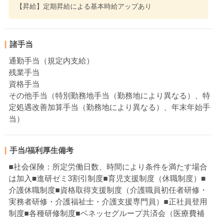
【昇給】定期昇給による基本時給アップあり
諸手当
通勤手当（規定内支給）
残業手当
資格手当
その他手当（特別勤務地手当（勤務地により異なる）、特
定処遇改善加算手当（勤務地により異なる）、年末年始手
当）
手当/福利厚生備考
■社会保険：所定労働日数、時間により条件を満たす場合
は加入■進研ゼミ3割引制度■育児支援制度（休職制度）■
介護休職制度■資格取得支援制度（介護職員初任者研修・
実務者研修・介護福祉士・介護支援専門員）■正社員登用
制度■各種研修制度■ベネッセグループ共済会（医療費補