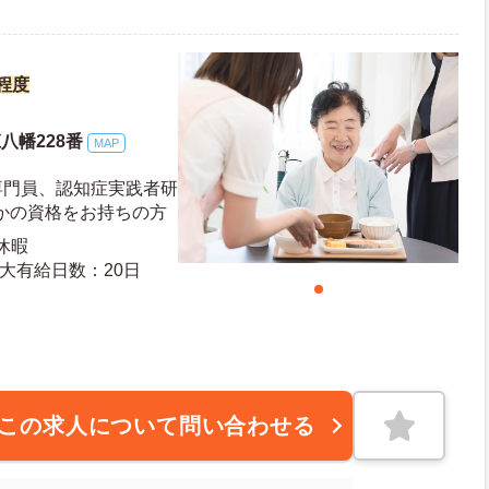
円程度
八幡228番
MAP
専門員、認知症実践者研
かの資格をお持ちの方
休暇
度有給日数：10日 最大有給日数：20日
この求人について問い合わせる