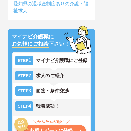
愛知県の退職金制度ありの介護・福
祉求人
マイナビ介護職に
お気軽にご相談
下さい！
1
マイナビ介護職にご登録
STEP
2
求人のご紹介
STEP
3
面接・条件交渉
STEP
4
転職成功！
STEP
転職サポートに登録