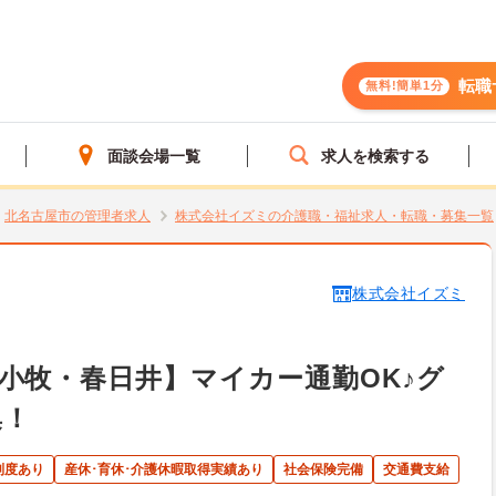
転職
無料!簡単1分
面談会場一覧
求人を検索する
北名古屋市の管理者求人
株式会社イズミの介護職・福祉求人・転職・募集一覧
株式会社イズミ
小牧・春日井】マイカー通勤OK♪グ
集！
制度あり
産休･育休･介護休暇取得実績あり
社会保険完備
交通費支給