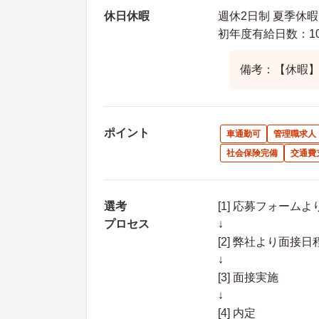
休日休暇
週休2日制 夏季休暇
初年度有給日数：10
備考：【休暇】
ポイント
車通勤可
管理職求人
社会保険完備
交通費
選考
[1] 応募フォーム
プロセス
↓
[2] 弊社より面
↓
[3] 面接実施
↓
[4] 内定