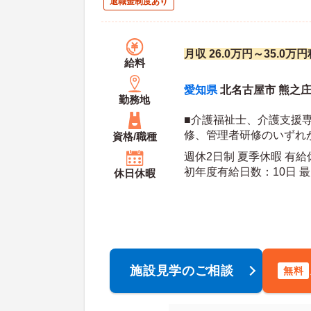
退職金制度あり
月収 26.0万円～35.0万
給料
愛知県
北名古屋市 熊之庄
勤務地
■介護福祉士、介護支援
修、管理者研修のいずれ
資格/職種
週休2日制 夏季休暇 有給
初年
休日休暇
施設見学のご相談
無料