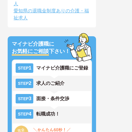
人
愛知県の退職金制度ありの介護・福
祉求人
マイナビ介護職に
お気軽にご相談
下さい！
1
マイナビ介護職にご登録
STEP
2
求人のご紹介
STEP
3
面接・条件交渉
STEP
4
転職成功！
STEP