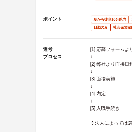
ポイント
駅から徒歩10分以内
日勤のみ
社会保険完
選考
[1] 応募フォーム
プロセス
↓
[2] 弊社より面
↓
[3] 面接実施
↓
[4] 内定
↓
[5] 入職手続き
※法人によっては