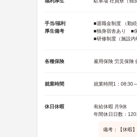
福利厚生
駐車場 社員寮（独
手当/福利
■退職金制度 （勤
厚生備考
■独身宿舎あり ■
■研修制度（施設内
各種保険
雇用保険 労災保険
就業時間
就業時間1：08:30～1
休日休暇
有給休暇 月9休
年間休日日数：120
備考：【休暇】