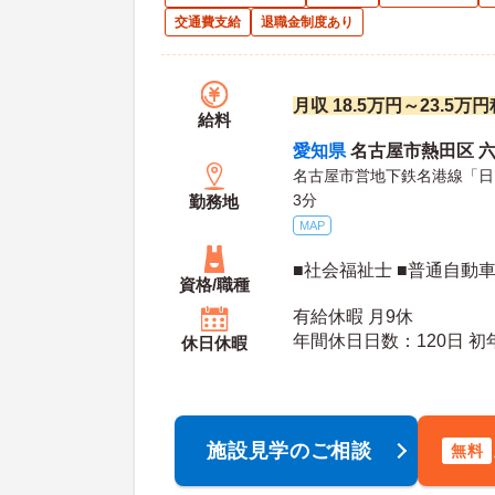
交通費支給
退職金制度あり
月収 18.5万円～23.5
給料
愛知県
名古屋市熱田区 六
名古屋市営地下鉄名港線「日
3分
勤務地
MAP
■社会福祉士 ■普通自動
資格/職種
有給休暇 月9休
年間休日日数：120日 初年度有給日数：10日 最
休日休暇
大有給日数：20日
施設見学のご相談
無料