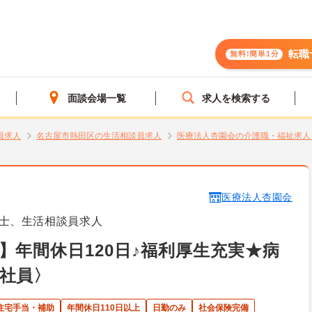
転職
無料!簡単1分
面談会場一覧
求人を検索する
員求人
名古屋市熱田区の生活相談員求人
医療法人杏園会の介護職・福祉求人
医療法人杏園会
士、生活相談員求人
】年間休日120日♪福利厚生充実★病
社員〉
住宅手当・補助
年間休日110日以上
日勤のみ
社会保険完備