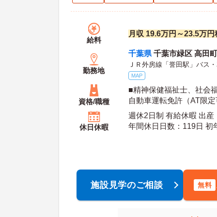
月収 19.6万円～23.5万
給料
千葉県
千葉市緑区 高田町1
ＪＲ外房線「誉田駅」バス・
勤務地
MAP
■精神保健福祉士、社会福
自動車運転免許（AT限定
資格/職種
週休2日制 有給休暇 出
年間休
休日休暇
施設見学のご相談
無料