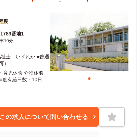
円程度
789番地1
車10分
祉士 いずれか ■普通
可）
産・育児休暇 介護休暇
日日数：119日 初年度有給日数：10日
この求人について問い合わせる