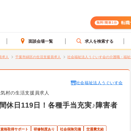
転職
無料!簡単1分
面談会場一覧
求人を検索する
員求人
千葉市緑区の生活支援員求人
社会福祉法人うぐいす会の介護職・福祉
社会福祉法人うぐいす会
元気村の生活支援員求人
間休日119日！各種手当充実♪障害者
資格取得サポート
研修制度あり
社会保険完備
交通費支給