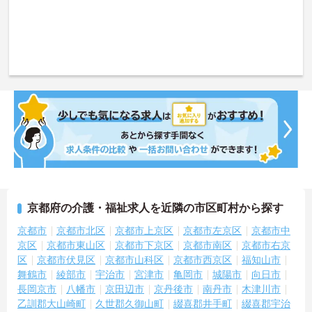
京都府の介護・福祉求人を近隣の市区町村から探す
京都市
京都市北区
京都市上京区
京都市左京区
京都市中
京区
京都市東山区
京都市下京区
京都市南区
京都市右京
区
京都市伏見区
京都市山科区
京都市西京区
福知山市
舞鶴市
綾部市
宇治市
宮津市
亀岡市
城陽市
向日市
長岡京市
八幡市
京田辺市
京丹後市
南丹市
木津川市
乙訓郡大山崎町
久世郡久御山町
綴喜郡井手町
綴喜郡宇治