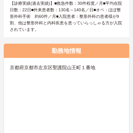
【診療実績(過去実績)】■救急件数：30件程度／月■平均在院
日数：22日■外来患者数：130名～140名／日■オペ：ほぼ整
形外科手術 約60件／月■入院患者：整形外科の患者様が9
割、他は整形外科と内科疾患を患っていらっしゃる方が入院
されています。
勤務地情報
京都府京都市左京区聖護院山王町１番地