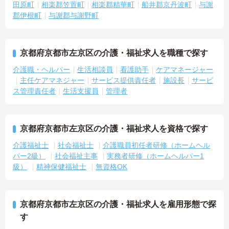
田原町
相楽郡笠置町
相楽郡精華町
船井郡京丹波町
与謝
郡伊根町
与謝郡与謝野町
京都府京都市左京区の介護・福祉求人を職種で探す
介護職・ヘルパー
生活相談員
看護助手
ケアマネージャー
主任ケアマネジャー
サービス提供責任者
施設長
サービ
ス管理責任者
生活支援員
管理者
京都府京都市左京区の介護・福祉求人を資格で探す
介護福祉士
社会福祉士
介護職員初任者研修（ホームヘル
パー2級）
社会福祉主事
実務者研修（ホームヘルパー1
級）
精神保健福祉士
無資格OK
京都府京都市左京区の介護・福祉求人を雇用形態で探
す