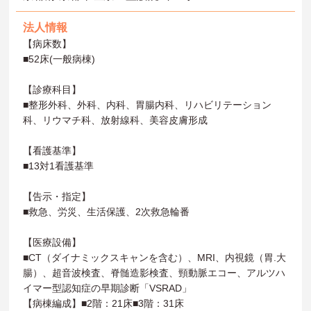
法人情報
【病床数】
■52床(一般病棟)
【診療科目】
■整形外科、外科、内科、胃腸内科、リハビリテーション
科、リウマチ科、放射線科、美容皮膚形成
【看護基準】
■13対1看護基準
【告示・指定】
■救急、労災、生活保護、2次救急輪番
【医療設備】
■CT（ダイナミックスキャンを含む）、MRI、内視鏡（胃.大
腸）、超音波検査、脊髄造影検査、頸動脈エコー、アルツハ
イマー型認知症の早期診断「VSRAD」
【病棟編成】■2階：21床■3階：31床