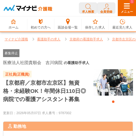
0
1
求人検索
会員登録
メニュー
ホーム
初めての方へ
面談会場一覧
保存した求人
最近見た求人
マイナビ介護職
看護助手の求人
京都府の看護助手求人
京都市左京区の
募集停止
医療法人社団貴順会 吉川病院
の看護助手求人
正社員(正職員)
【京都府／京都市左京区】無資
格・未経験OK！年間休日110日◎
病院での看護アシスタント募集
更新日：2026年05月07日 求人番号：9787002
勤務地