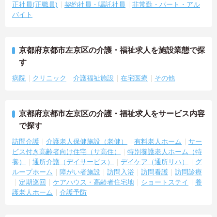
正社員(正職員)
契約社員・嘱託社員
非常勤・パート・アル
バイト
京都府京都市左京区の介護・福祉求人を施設業態で探
す
病院
クリニック
介護福祉施設
在宅医療
その他
京都府京都市左京区の介護・福祉求人をサービス内容
で探す
訪問介護
介護老人保健施設（老健）
有料老人ホーム
サー
ビス付き高齢者向け住宅（サ高住）
特別養護老人ホーム（特
養）
通所介護（デイサービス）
デイケア（通所リハ）
グ
ループホーム
障がい者施設
訪問入浴
訪問看護
訪問診療
定期巡回
ケアハウス・高齢者住宅地
ショートステイ
養
護老人ホーム
介護予防