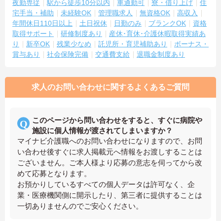
夜勤専従
駅から徒歩10分以内
車通勤可
寮・借り上げ
住
宅手当・補助
未経験OK
管理職求人
無資格OK
高収入
年間休日110日以上
土日祝休
日勤のみ
ブランクOK
資格
取得サポート
研修制度あり
産休･育休･介護休暇取得実績あ
り
新卒OK
残業少なめ
託児所・育児補助あり
ボーナス・
賞与あり
社会保険完備
交通費支給
退職金制度あり
求人のお問い合わせに関するよくあるご質問
このページから問い合わせをすると、すぐに病院や
施設に個人情報が渡されてしまいますか？
マイナビ介護職へのお問い合わせになりますので、お問
い合わせ後すぐに求人掲載元へ情報をお渡しすることは
ございません。ご本人様より応募の意志を伺ってから改
めて応募となります。
お預かりしているすべての個人データは許可なく、企
業・医療機関側に開示したり、第三者に提供することは
一切ありませんのでご安心ください。