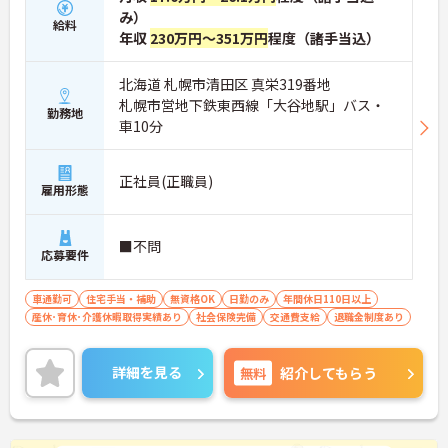
み）
給料
年収
230万円～351万円
程度（諸手当込）
北海道 札幌市清田区 真栄319番地
札幌市営地下鉄東西線「大谷地駅」バス・
勤務地
車10分
正社員(正職員)
雇用形態
■不問
応募要件
車通勤可
住宅手当・補助
無資格OK
日勤のみ
年間休日110日以上
産休･育休･介護休暇取得実績あり
社会保険完備
交通費支給
退職金制度あり
詳細を見る
無料
紹介してもらう