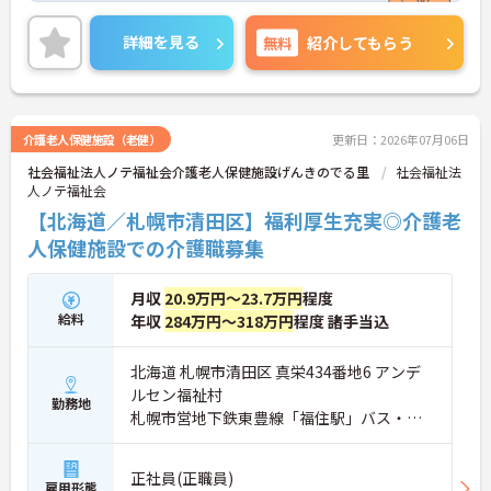
また賞与実績もしっかり◎頑張った分だけ評価され
る環境です！
詳細を見る
無料
紹介してもらう
ご興味ある方には、面接対策ポイントなど、さらに
詳細をお話しいたしますのでお気軽にご相談くださ
い。
介護老人保健施設（老健）
更新日：2026年07月06日
社会福祉法人ノテ福祉会介護老人保健施設げんきのでる里
社会福祉法
人ノテ福祉会
【北海道／札幌市清田区】福利厚生充実◎介護老
人保健施設での介護職募集
月収
20.9万円～23.7万円
程度
給料
年収
284万円～318万円
程度 諸手当込
北海道 札幌市清田区 真栄434番地6 アンデ
ルセン福祉村
勤務地
札幌市営地下鉄東豊線「福住駅」バス・車1
5分
正社員(正職員)
雇用形態