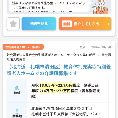
残業は少なめで福利厚生も整っておりますので安心
して就業して頂けます。
ご興味のある方はお気軽にお問い合わせ下さい。
詳細を見る
無料
紹介してもらう
特別養護老人ホーム（特養）
更新日：2026年08月04日
社会福祉法人秀寿会特別養護老人ホーム ケアタウン美しが丘
社会福
祉法人秀寿会
【北海道／札幌市清田区】教育体制充実◎特別養
護老人ホームでの介護職募集です
月収
18.0万円～22.7万円
程度 諸手当込
年収
216万円～272万円
程度（賞与別途支
給料
給）
北海道 札幌市清田区 真栄３条２丁目
札幌市営地下鉄東西線「大谷地駅」バス・
勤務地