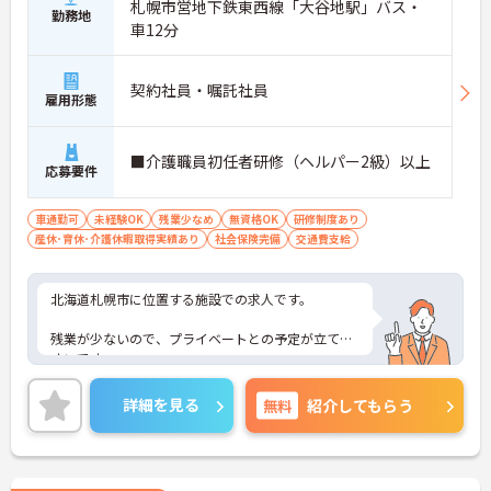
札幌市営地下鉄東西線「大谷地駅」バス・
勤務地
車12分
契約社員・嘱託社員
雇用形態
■介護職員初任者研修（ヘルパー2級）以上
応募要件
車通勤可
未経験OK
残業少なめ
無資格OK
研修制度あり
産休･育休･介護休暇取得実績あり
社会保険完備
交通費支給
北海道札幌市に位置する施設での求人です。
残業が少ないので、プライベートとの予定が立てや
すいです。
ご興味のある方は、お気軽にお問い合わせくださ
詳細を見る
無料
紹介してもらう
い。