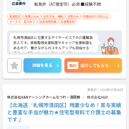
応募要件
転免許（AT限定可）必須 ■経験不問
車通勤可
残業少なめ
住宅手当・補助
日勤のみ
年間休日110日以上
ボーナス・賞与あり
社会保険完備
交通費支給
札幌市清田区に位置するデイサービスでの介護職員
求人です。資格取得支援制度やキャリア支援制度も
あるので、働きながらのスキルアップも目指せる環
境です！日勤のみのお仕事なのでプライベートも大
切にしながら働くことができます。ご興味のある方
には、面接対策ポイント等、さらに詳細をお話しし
詳細を見る
無料
紹介してもらう
ますのでお気軽にご相談ください！
更新日：2026年07月06日
株式会社A&Nナーシングホームなつれ・清田館
株式会社A&N
【北海道／札幌市清田区】残業少なめ！賞与実績
と豊富な手当が魅力★住宅型有料で介護士の募集
です♪