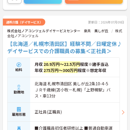
通所介護（デイサービス）
更新日：2026年07月09日
株式会社ノアコンツェルデイサービスセンター 泉共 美しが丘
株式
会社ノアコンツェル
【北海道／札幌市清田区】経験不問／日曜定休♪
デイサービスでの介護職員の募集＜正社員＞
月収
20.9万円～22.5万円
程度※諸手当込
給料
年収
275万円～300万円
程度※想定年収
北海道 札幌市清田区 美しが丘2条10-4-5
ＪＲ千歳線(苫小牧－札幌)「上野幌駅」バ
勤務地
ス・車13分
正社員(正職員)
雇用形態
■介護職員初任者研修以上 ■普通自動車運