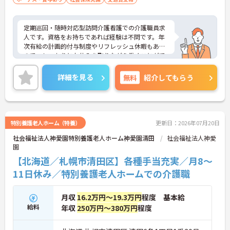
定期巡回・随時対応型訪問介護看護での介護職員求
人です。資格をお持ちであれば経験は不問です。年
次有給の計画的付与制度やリフレッシュ休暇もある
ので、しっかりとお休みを取りながら働くことがで
きます。ご興味のある方には、面接対策ポイント
等、さらに詳細をお話ししますのでお気軽にご相談
詳細を見る
無料
紹介してもらう
ください！
特別養護老人ホーム（特養）
更新日：2026年07月20日
社会福祉法人神愛園特別養護老人ホーム神愛園清田
社会福祉法人神愛
園
【北海道／札幌市清田区】各種手当充実／月8～
11日休み／特別養護老人ホームでの介護職
月収
16.2万円～19.3万円
程度 基本給
給料
年収
250万円～380万円
程度