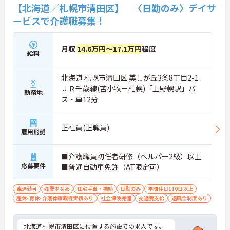
【北海道／札幌市清田区】 〈日勤のみ〉デイサ
ービスで介護職募集！
月収
14.6万円～17.1万円
程度
給料
北海道 札幌市清田区 美しが丘3条8丁目2-1
ＪＲ千歳線(苫小牧－札幌)「上野幌駅」バ
勤務地
ス・車12分
正社員(正職員)
雇用形態
■介護職員初任者研修（ヘルパー2級）以上
応募要件
■普通自動車免許（AT限定可）
車通勤可
残業少なめ
住宅手当・補助
日勤のみ
年間休日110日以上
産休･育休･介護休暇取得実績あり
社会保険完備
交通費支給
退職金制度あり
北海道札幌市清田区に位置する施設での求人です。