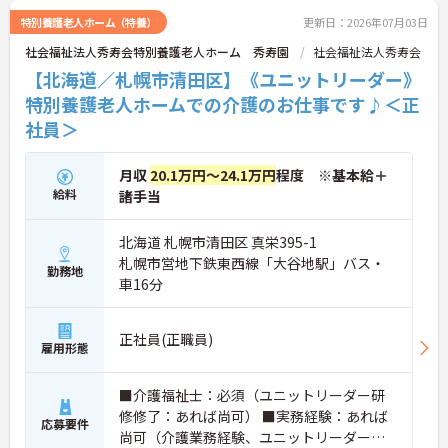
特別養護老人ホーム（特養）
更新日：2026年07月03日
社会福祉法人秀寿会特別養護老人ホーム 秀寿園
社会福祉法人秀寿会
【北海道／札幌市清田区】《ユニットリーダー》
特別養護老人ホームでの介護のお仕事です♪＜正
社員＞
月収
20.1万円～24.1万円
程度 ※基本給＋
給料
諸手当
北海道 札幌市清田区 真栄395-1
札幌市営地下鉄東西線「大谷地駅」バス・
勤務地
車16分
正社員(正職員)
雇用形態
■介護福祉士：必須（ユニットリーダー研
修修了：あれば尚可） ■実務経験：あれば
応募要件
尚可（介護業務経験、ユニットリーダー業