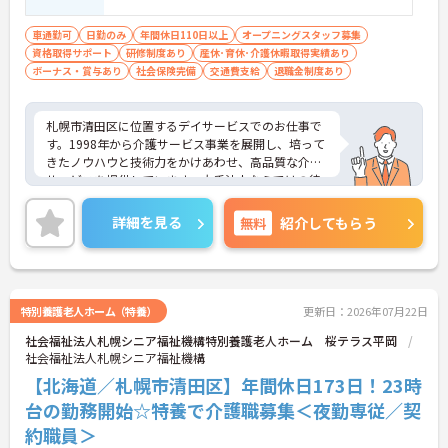
須（ＡＴ限定可） ■経験不問
車通勤可
日勤のみ
年間休日110日以上
オープニングスタッフ募集
資格取得サポート
研修制度あり
産休･育休･介護休暇取得実績あり
ボーナス・賞与あり
社会保険完備
交通費支給
退職金制度あり
札幌市清田区に位置するデイサービスでのお仕事で
す。1998年から介護サービス事業を展開し、培って
きたノウハウと技術力をかけあわせ、高品質な介護
サービスを提供しています。大手法人ならではの待
遇面も魅力です。ライフステージに合わせて柔軟に
働き方を選択でき、安心です。ご興味のある方に
詳細を見る
無料
紹介してもらう
は、面接対策ポイントなど、さらに詳細をお話しい
たしますのでお気軽にご相談ください！
特別養護老人ホーム（特養）
更新日：2026年07月22日
社会福祉法人札幌シニア福祉機構特別養護老人ホーム 桜テラス平岡
社会福祉法人札幌シニア福祉機構
【北海道／札幌市清田区】年間休日173日！23時
台の勤務開始☆特養で介護職募集＜夜勤専従／契
約職員＞