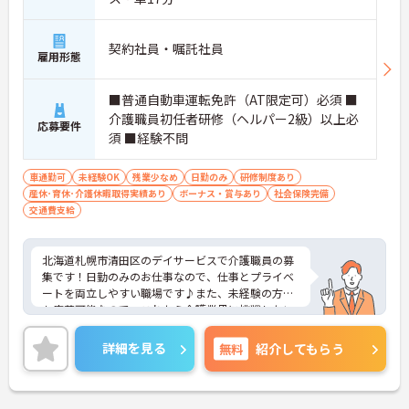
契約社員・嘱託社員
雇用形態
■普通自動車運転免許（AT限定可）必須 ■
介護職員初任者研修（ヘルパー2級）以上必
応募要件
須 ■経験不問
車通勤可
未経験OK
残業少なめ
日勤のみ
研修制度あり
産休･育休･介護休暇取得実績あり
ボーナス・賞与あり
社会保険完備
交通費支給
北海道札幌市清田区のデイサービスで介護職員の募
集です！日勤のみのお仕事なので、仕事とプライベ
ートを両立しやすい職場です♪また、未経験の方で
も応募可能なので、これから介護業界に挑戦したい
という方にピッタリ◎ご興味のある方は面接ポイン
トをお伝えしますので、お気軽にご連絡ください。
詳細を見る
無料
紹介してもらう