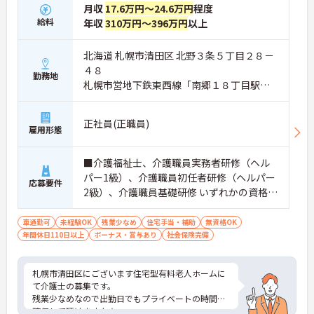
月収
17.6万円～24.6万円
程度
給料
年収
310万円～396万円
以上
北海道 札幌市清田区 北野３条５丁目２８－
４８
勤務地
札幌市営地下鉄東西線「南郷１８丁目駅」
バス・車10分
正社員(正職員)
雇用形態
■介護福祉士、介護職員実務者研修（ヘル
パー1級）、介護職員初任者研修（ヘルパー
応募要件
2級）、介護職員基礎研修 いずれかの資格所
持で可
車通勤可
未経験OK
残業少なめ
住宅手当・補助
無資格OK
年間休日110日以上
ボーナス・賞与あり
社会保険完備
札幌市清田区にございます住宅型有料老人ホームに
て介護士の募集です。
残業少なめなので出勤日でもプライベートの時間を
確保して頂けますよ★