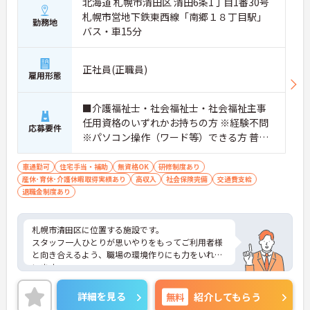
北海道 札幌市清田区 清田6条1丁目1番30号
札幌市営地下鉄東西線「南郷１８丁目駅」
勤務地
バス・車15分
正社員(正職員)
雇用形態
■介護福祉士・社会福祉士・社会福祉主事
任用資格のいずれかお持ちの方 ※経験不問
応募要件
※パソコン操作（ワード等）できる方 普通
自動車運転免許お持ちの方 歓迎
車通勤可
住宅手当・補助
無資格OK
研修制度あり
産休･育休･介護休暇取得実績あり
高収入
社会保険完備
交通費支給
退職金制度あり
札幌市清田区に位置する施設です。
スタッフ一人ひとりが思いやりをもってご利用者様
と向き合えるよう、職場の環境作りにも力をいれて
います。
ご興味のある方は是非お気軽にお問い合わせくださ
い。
詳細を見る
無料
紹介してもらう