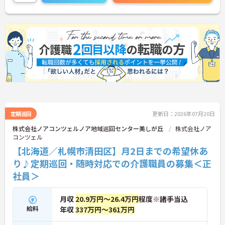
定期巡回
更新日：2026年07月20日
株式会社ノアコンツェルノア地域巡回センター美しが丘
株式会社ノア
コンツェル
【北海道／札幌市清田区】月2日までの希望休あ
り♪定期巡回・随時対応での介護職員の募集＜正
社員＞
月収
20.9万円～26.4万円
程度※諸手当込
給料
年収
337万円～361万円