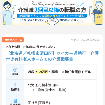
有料老人ホーム
更新日：2026年08月05日
名称非公開 ※詳細はお問合せください
【北海道／札幌市清田区】マイカー通勤可 介護
付き有料老人ホームでの介護職募集
月収
21.9万円
～程度 ※初任者研修モデル
給料
北海道 札幌市清田区
勤務地
ＪＲ千歳線(苫小牧－札幌)
正社員(正職員)
雇用形態