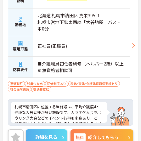
給料
北海道 札幌市清田区 真栄395-1
札幌市営地下鉄東西線「大谷地駅」バス・
勤務地
車0分
正社員(正職員)
雇用形態
■介護職員初任者研修（ヘルパー2級）以上
応募要件
※無資格者相談可
車通勤可
残業少なめ
研修制度あり
産休･育休･介護休暇取得実績あり
社会保険完備
交通費支給
札幌市清田区に位置する当施設は、平均介護度4と
健康な入居者様が多い施設です。カラオケ大会やボ
ウリング大会などのイベント行事も多数あり、ご入
居者様との触れ合いや一緒に楽しめる時間も多くご
ざいます。
ご興味のある方はお気軽にご相談ください。
詳細を見る
無料
紹介してもらう