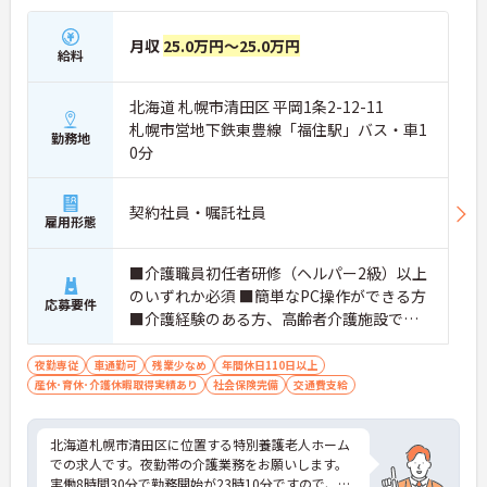
月収
25.0万円～25.0万円
給料
北海道 札幌市清田区 平岡1条2-12-11
札幌市営地下鉄東豊線「福住駅」バス・車1
勤務地
0分
契約社員・嘱託社員
雇用形態
■介護職員初任者研修（ヘルパー2級）以上
のいずれか必須 ■簡単なPC操作ができる方
応募要件
■介護経験のある方、高齢者介護施設での
夜勤経験のある方歓迎（ブランク可）
夜勤専従
車通勤可
残業少なめ
年間休日110日以上
産休･育休･介護休暇取得実績あり
社会保険完備
交通費支給
北海道札幌市清田区に位置する特別養護老人ホーム
での求人です。夜勤帯の介護業務をお願いします。
実働8時間30分で勤務開始が23時10分ですので、日