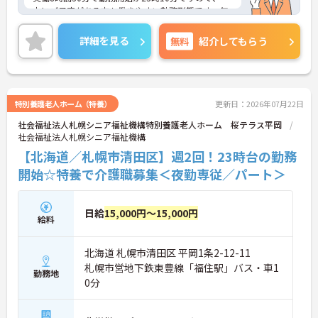
中にご予定がある方も働きやすい勤務形態です。年
間休日173日とお休みが多く、時間を有効活用して
いただけます☆
詳細を見る
無料
紹介してもらう
ご興味のある方には、面接対策ポイントなど、さら
に詳細をご案内しますのでお気軽にご相談くださ
い！
特別養護老人ホーム（特養）
更新日：2026年07月22日
社会福祉法人札幌シニア福祉機構特別養護老人ホーム 桜テラス平岡
社会福祉法人札幌シニア福祉機構
【北海道／札幌市清田区】週2回！23時台の勤務
開始☆特養で介護職募集＜夜勤専従／パート＞
日給
15,000円～15,000円
給料
北海道 札幌市清田区 平岡1条2-12-11
札幌市営地下鉄東豊線「福住駅」バス・車1
勤務地
0分