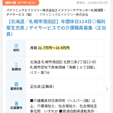
通所介護（デイサービス）
更新日：2026年07月29日
パナソニックエイジフリー株式会社エイジフリーケアセンター札幌清田・
デイサービス（仮）
パナソニックエイジフリー株式会社
【北海道／札幌市清田区】年間休日114日◎福利
厚生充実♪デイサービスでの介護職員募集（正社
員）
月収
21.7万円～23.9万円
給料
北海道 札幌市清田区 北野三条2丁目13-65
札幌市営地下鉄東西線「南郷１８丁目駅」
勤務地
バス・車7分
正社員(正職員)
雇用形態
■介護職員初任者研修（ヘルパー2級）以
上、介護福祉士、社会福祉士、社会福祉主
応募要件
事任用 いずれか ■普通自動車運転免許必