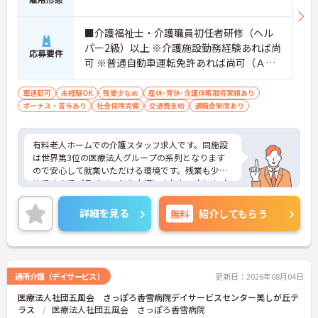
■介護福祉士・介護職員初任者研修（ヘル
パー2級）以上 ※介護施設勤務経験あれば尚
応募要件
可 ※普通自動車運転免許あれば尚可（ＡＴ
限定可）
車通勤可
未経験OK
残業少なめ
産休･育休･介護休暇取得実績あり
ボーナス・賞与あり
社会保険完備
交通費支給
退職金制度あり
有料老人ホームでの介護スタッフ求人です。同施設
は世界第3位の医療法人グループの系列となります
ので安心して就業いただける環境です。残業も少な
めですのでプライベートを大切にされたい方にもオ
ススメです。ご興味を持たれた方は面接対策ポイン
トや求人の詳細などお話いたしますのでお気軽にお
詳細を見る
無料
紹介してもらう
問い合わせ下さい。
通所介護（デイサービス）
更新日：2026年08月04日
医療法人社団五風会 さっぽろ香雪病院デイサービスセンター美しが丘テ
ラス
医療法人社団五風会 さっぽろ香雪病院