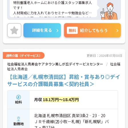
特別養護老人ホームにおける介護スタッフ募集求人
です！
人材育成に力を入れておりセミナーや勉強会などに
よるスキルアップを目指せる環境が整っています！
福利厚生も充実！安心して長期での就業が可能で
す！
詳細を見る
無料
紹介してもらう
ご興味ある方には、面接のポイントなど、さらに詳
細をお話致しますのでお気軽にご相談ください。
通所介護（デイサービス）
更新日：2026年07月03日
社会福祉法人秀寿会ケアタウン美しが丘デイサービスセンター
社会福
祉法人秀寿会
【北海道／札幌市清田区】昇給・賞与あり◎デイ
サービスの介護職員募集＜契約社員＞
月収
18.1万円～18.4万円
給料
北海道 札幌市清田区 真栄3条2‐23‐20
ＪＲ千歳線(苫小牧－札幌)「新札幌駅」バ
勤務地
ス・車17分