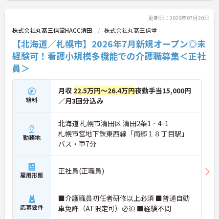
更新日：2026年07月20日
株式会社丸髙三信堂HACC清田
株式会社丸髙三信堂
【北海道／札幌市】2026年7月新規オープン◎未
経験可！看護小規模多機能での介護職募集＜正社
員＞
月収
22.5万円～26.4万円
夜勤手当15,000円
給料
／月3回分込み
北海道 札幌市清田区 清田2条1‐4-1
札幌市営地下鉄東西線「南郷１８丁目駅」
勤務地
バス・車7分
正社員(正職員)
雇用形態
■介護職員初任者研修以上必須 ■普通自動
応募要件
車免許（AT限定可）必須 ■経験不問