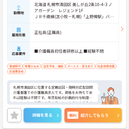
北海道 札幌市清田区 美しが丘2条10-4-3 ノ
アガーデン レジェンド1F
勤務地
ＪＲ千歳線(苫小牧－札幌)「上野幌駅」バ
ス・車12分
正社員(正職員)
雇用形態
■介護職員初任者研修以上 ■経験不問
応募要件
車通勤可
残業少なめ
住宅手当・補助
ボーナス・賞与あり
社会保険完備
交通費支給
札幌市清田区に位置する定期巡回・随時対応型訪問
介護看護での介護職員求人です。資格をお持ちであ
れば経験は不問です。年次有給の計画的付与制度や
リフレッシュ休暇もあるので、しっかりとお休みを
取りながら働くことができます。ご興味のある方に
は、面接対策ポイント等、さらに詳細をお話ししま
詳細を見る
無料
紹介してもらう
すのでお気軽にご相談ください！