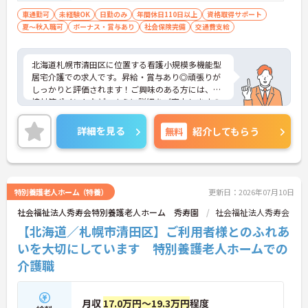
車通勤可
未経験OK
日勤のみ
年間休日110日以上
資格取得サポート
夏～秋入職可
ボーナス・賞与あり
社会保険完備
交通費支給
北海道札幌市清田区に位置する看護小規模多機能型
居宅介護での求人です。昇給・賞与あり◎頑張りが
しっかりと評価されます！ご興味のある方には、面
接対策ポイントなど、さらに詳細をご案内しますの
でお気軽にご相談ください！
詳細を見る
無料
紹介してもらう
特別養護老人ホーム（特養）
更新日：2026年07月10日
社会福祉法人秀寿会特別養護老人ホーム 秀寿園
社会福祉法人秀寿会
【北海道／札幌市清田区】ご利用者様とのふれあ
いを大切にしています 特別養護老人ホームでの
介護職
月収
17.0万円～19.3万円
程度