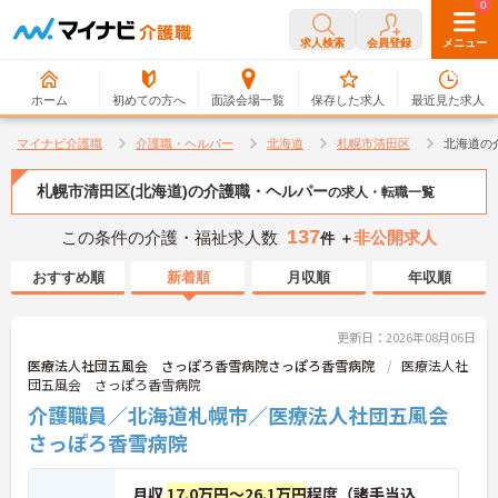
0
0
求人検索
会員登録
メニュー
ホーム
初めての方へ
面談会場一覧
保存した求人
最近見た求人
マイナビ介護職
介護職・ヘルパー
北海道
札幌市清田区
北海道の
札幌市清田区(北海道)の介護職・ヘルパー
の求人・転職一覧
137
この条件の介護・福祉求人数
非公開求人
件 ＋
おすすめ順
新着順
月収順
年収順
更新日：2026年08月06日
医療法人社団五風会 さっぽろ香雪病院さっぽろ香雪病院
医療法人社
団五風会 さっぽろ香雪病院
介護職員／北海道札幌市／医療法人社団五風会
さっぽろ香雪病院
月収
17.0万円～26.1万円
程度（諸手当込