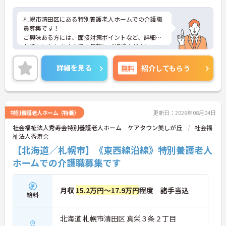
札幌市清田区にある特別養護老人ホームでの介護職
員募集です！
ご興味ある方には、面接対策ポイントなど、詳細を
お話しいたしますのでお気軽にご相談ください。
詳細を見る
無料
紹介してもらう
特別養護老人ホーム（特養）
更新日：2026年08月04日
社会福祉法人秀寿会特別養護老人ホーム ケアタウン美しが丘
社会福
祉法人秀寿会
【北海道／札幌市】《東西線沿線》特別養護老人
ホームでの介護職募集です
月収
15.2万円～17.9万円
程度 諸手当込
給料
北海道 札幌市清田区 真栄３条２丁目