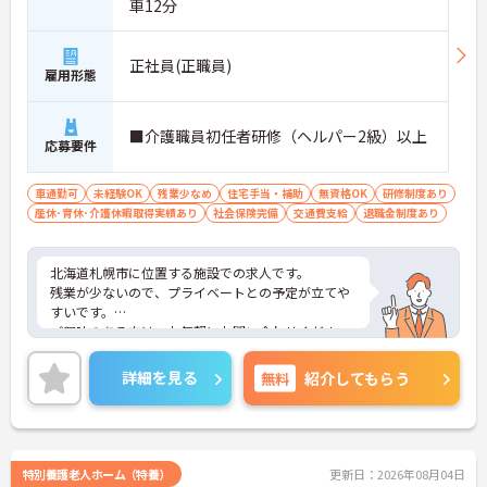
車12分
正社員(正職員)
雇用形態
■介護職員初任者研修（ヘルパー2級）以上
応募要件
車通勤可
未経験OK
残業少なめ
住宅手当・補助
無資格OK
研修制度あり
産休･育休･介護休暇取得実績あり
社会保険完備
交通費支給
退職金制度あり
北海道札幌市に位置する施設での求人です。
残業が少ないので、プライベートとの予定が立てや
すいです。
ご興味のある方は、お気軽にお問い合わせくださ
い。
詳細を見る
無料
紹介してもらう
特別養護老人ホーム（特養）
更新日：2026年08月04日