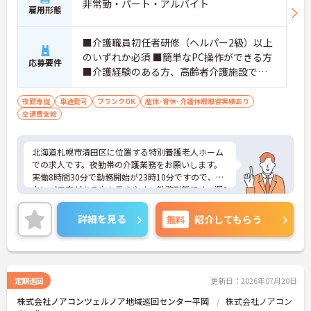
非常勤・パート・アルバイト
雇用形態
■介護職員初任者研修（ヘルパー2級）以上
のいずれか必須 ■簡単なPC操作ができる方
応募要件
■介護経験のある方、高齢者介護施設での
夜勤経験のある方歓迎（ブランク可）
夜勤専従
車通勤可
ブランクOK
産休･育休･介護休暇取得実績あり
交通費支給
北海道札幌市清田区に位置する特別養護老人ホーム
での求人です。夜勤帯の介護業務をお願いします。
実働8時間30分で勤務開始が23時10分ですので、日
中にご予定がある方も働きやすい勤務形態です。週2
回のみの勤務で時間を有効活用していただけます☆
ご興味のある方には、面接対策ポイントなど、さら
詳細を見る
無料
紹介してもらう
に詳細をご案内しますのでお気軽にご相談くださ
い！
定期巡回
更新日：2026年07月20日
株式会社ノアコンツェルノア地域巡回センター平岡
株式会社ノアコン