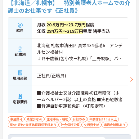
【北海道／札幌市】 特別養護老人ホームでの介
護士のお仕事です《正社員》
月収
20.9万円～23.7万円
程度
給料
年収
284万円～318万円
程度 諸手当込
北海道 札幌市清田区 真栄434番地6 アンデ
ルセン福祉村
勤務地
ＪＲ千歳線(苫小牧－札幌)「上野幌駅」バ
ス・車20分
正社員(正職員)
雇用形態
■介護福祉士又は介護職員初任者研修（ホ
ームヘルパー2級）以上の資格 ■実務経験者
応募要件
■普通自動車運転免許（AT限定可）
車通勤可
残業少なめ
住宅手当・補助
日勤のみ
年間休日110日以上
産休･育休･介護休暇取得実績あり
社会保険完備
交通費支給
退職金制度あり