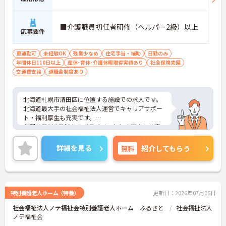
■介護職員初任者研修（ヘルパー2級）以上
応募要件
車通勤可
未経験OK
残業少なめ
住宅手当・補助
日勤のみ
年間休日110日以上
産休･育休･介護休暇取得実績あり
社会保険完備
交通費支給
退職金制度あり
北海道札幌市清田区に位置する施設での求人です。
北海道最大手の社会福祉法人運営でキャリアサポー
ト・福利厚生も充実です。
年間休日110日以上！プライベートとの両立も出来
ます。
ご興味ある方は、お気軽にお問い合わせください。
詳細を見る
無料
紹介してもらう
特別養護老人ホーム（特養）
更新日：2026年07月06日
社会福祉法人ノテ福祉会特別養護老人ホーム ふるさと
社会福祉法人
ノテ福祉会