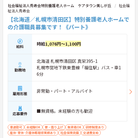
社会福祉法人秀寿会特別養護老人ホーム ケアタウン美しが丘
社会福
祉法人秀寿会
【北海道／札幌市清田区】特別養護老人ホームで
の介護職員募集です！《パート》
時給
1,076円～1,100円
給料
北海道 札幌市清田区 真栄395-1
札幌市営地下鉄東豊線「福住駅」バス・車1
勤務地
6分
非常勤・パート・アルバイト
雇用形態
■無資格。未経験の方も歓迎
応募要件
車通勤可
未経験OK
寮・借り上げ
無資格OK
研修制度あり
産休･育休･介護休暇取得実績あり
社会保険完備
交通費支給