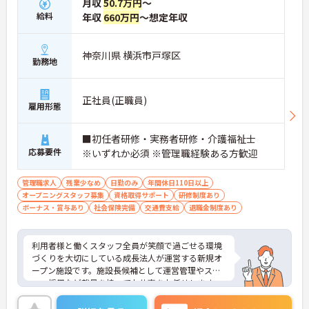
月収
50.7万円
～
給料
年収
660万円
～想定年収
神奈川県 横浜市戸塚区
勤務地
正社員(正職員)
雇用形態
■初任者研修・実務者研修・介護福祉士
応募要件
※いずれか必須 ※管理職経験ある方歓迎
管理職求人
残業少なめ
日勤のみ
年間休日110日以上
オープニングスタッフ募集
資格取得サポート
研修制度あり
ボーナス・賞与あり
社会保険完備
交通費支給
退職金制度あり
利用者様と働くスタッフ全員が笑顔で過ごせる環境
づくりを大切にしている成長法人が運営する新規オ
ープン施設です。施設長候補として運営管理やスタ
ッフ採用など裁量を持ってお仕事をお任せします。
入職後は既存施設での丁寧な事前研修が用意されて
おり、研修中の交通費や宿泊費も会社が負担するた