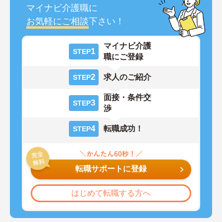
マイナビ介護職に
お気軽にご相談
下さい！
マイナビ介護
1
STEP
職にご登録
2
求人のご紹介
STEP
面接・条件交
3
STEP
渉
4
転職成功！
STEP
転職サポートに登録
はじめて転職する方へ