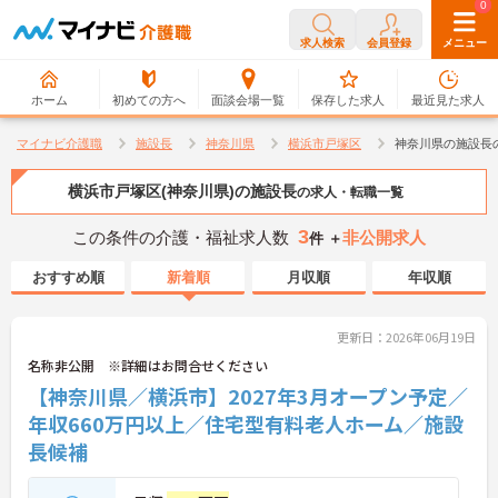
0
0
求人検索
会員登録
メニュー
ホーム
初めての方へ
面談会場一覧
保存した求人
最近見た求人
マイナビ介護職
施設長
神奈川県
横浜市戸塚区
神奈川県の施設長
横浜市戸塚区(神奈川県)の施設長
の求人・転職一覧
3
この条件の介護・福祉求人数
非公開求人
件 ＋
おすすめ順
新着順
月収順
年収順
更新日：2026年06月19日
名称非公開 ※詳細はお問合せください
【神奈川県／横浜市】2027年3月オープン予定／
年収660万円以上／住宅型有料老人ホーム／施設
長候補