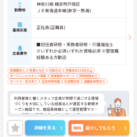
神奈川県 横浜市戸塚区
きる誕生日休暇があります ・産休育休や子どもの看
勤務地
ＪＲ東海道本線(東京－熱海)
護休暇などライフステージの変化に合わせて柔軟に
お休みできます
正社員(正職員)
【手厚いサポートとキャリアアップ体制】
雇用形態
・入職後は既存施設にて業務の流れを学べる現場研
修があるため安心して就業できます
・働きながら上位資格を目指せる費用全額負担の資
■初任者研修・実務者研修・介護福祉士
格取得支援制度があります ・施設長としてスタッフ
※いずれか必須いずれか資格必須 ※管理職
応募要件
採用や運営管理など経営に近いポジションでご活躍
経験ある方歓迎
いただけます
管理職求人
残業少なめ
日勤のみ
年間休日110日以上
オープニングスタッフ募集
資格取得サポート
研修制度あり
ボーナス・賞与あり
社会保険完備
交通費支給
退職金制度あり
利用者様と働くスタッフ全員が笑顔で過ごせる環境
づくりを大切にしている成長法人が運営する新規オ
ープン施設です。施設長候補として運営管理やスタ
ッフ採用など裁量を持ってお仕事をお任せします。
入職後は既存施設での丁寧な事前研修が用意されて
おり、研修中の交通費や宿泊費も会社が負担するた
詳細を見る
無料
紹介してもらう
め安心してスタートできます。想定年収668万円と
高い給与水準に加え、決算賞与や資格取得費用の全