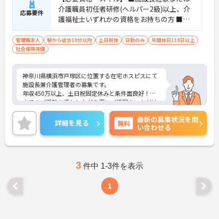
護休暇などライフステージの変化に合わせて柔軟に
介護職員初任者研修(ヘルパー2級)以上、介
お休みできます
応募要件
護福祉士いずれかの資格をお持ちの方 ■普
【手厚いサポートとキャリアアップ体制】
通自動車運転免許（AT限定可）※応相談
・入職後は既存施設にて業務の流れを学べる現場研
管理職求人
駅から徒歩10分以内
土日祝休
日勤のみ
年間休日110日以上
修があるため安心して就業できます
社会保険完備
・働きながら上位資格を目指せる費用全額負担の資
格取得支援制度があります ・施設長としてスタッフ
採用や運営管理など経営に近いポジションでご活躍
神奈川県横浜市戸塚区に位置する在宅ホスピスにて
いただけます
施設長兼介護管理者の募集です。
年収450万以上、土日祝固定休みと条件面良好！今
までのご経験を活かしながら更にご活躍をいただけ
るチャンスがあります。
最新の募集状況を問
ご興味のある方には、面接対策ポイントなど、さら
詳細を見る
無料
い合わせる
に詳細をお話いたしますので、お気軽にご相談くだ
さい。
3
件中 1-3件を表示
1