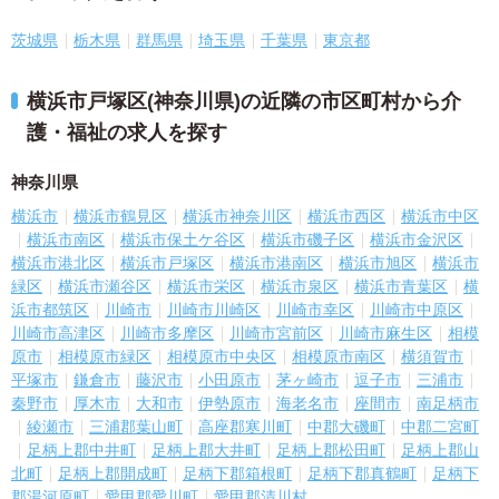
茨城県
栃木県
群馬県
埼玉県
千葉県
東京都
横浜市戸塚区(神奈川県)の近隣の市区町村から介
護・福祉の求人を探す
神奈川県
横浜市
横浜市鶴見区
横浜市神奈川区
横浜市西区
横浜市中区
横浜市南区
横浜市保土ケ谷区
横浜市磯子区
横浜市金沢区
横浜市港北区
横浜市戸塚区
横浜市港南区
横浜市旭区
横浜市
緑区
横浜市瀬谷区
横浜市栄区
横浜市泉区
横浜市青葉区
横
浜市都筑区
川崎市
川崎市川崎区
川崎市幸区
川崎市中原区
川崎市高津区
川崎市多摩区
川崎市宮前区
川崎市麻生区
相模
原市
相模原市緑区
相模原市中央区
相模原市南区
横須賀市
平塚市
鎌倉市
藤沢市
小田原市
茅ヶ崎市
逗子市
三浦市
秦野市
厚木市
大和市
伊勢原市
海老名市
座間市
南足柄市
綾瀬市
三浦郡葉山町
高座郡寒川町
中郡大磯町
中郡二宮町
足柄上郡中井町
足柄上郡大井町
足柄上郡松田町
足柄上郡山
北町
足柄上郡開成町
足柄下郡箱根町
足柄下郡真鶴町
足柄下
郡湯河原町
愛甲郡愛川町
愛甲郡清川村