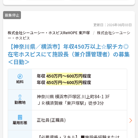
額補助など還元率の高さが魅力です。緊急時を除き
基本日勤のみの勤務で、年間休日110日や誕生日休
募集停止
暇などお休みもしっかり確保できます。確定給付企
業年金や1食200円程度の食事補助、会員制高級リゾ
更新日：2026年08月03日
ートの利用など、独自の福利厚生も大変充実してい
株式会社シーユーシー・ホスピスReHOPE 東戸塚
株式会社シーユーシ
ます。有資格者の方にご自身の経験を活かしなが
ー・ホスピス
ら、充実した待遇のもとで新しい施設を作り上げる
やりがいを感じていただける大変おすすめの求人と
【神奈川県／横浜市】年収450万以上☆駅チカ◎
なっております。
在宅ホスピスにて施設長（兼介護管理者）の募集
＜日勤＞
★おすすめPOINT★
【安定した高収入と充実の福利厚生】
・想定年収668万円と高い給与水準に加えて業績に
年収
450万円～600万円
程度
よる決算賞与の支給があります
給料
年収
450万円～600万円
程度
・確定給付企業年金への加入や勤続3年以上の退職
金制度など将来に向けた備えができます
・1食200円程度の食事補助や会員制リゾート施設の
神奈川県 横浜市戸塚区 川上町84-1 3F
利用など嬉しい待遇が揃っております
勤務地
ＪＲ横須賀線「東戸塚駅」徒歩3分
【ワークライフバランスを大切にできる環境】
・緊急時を除いて基本日勤のみの勤務となるため生
正社員(正職員)
活リズムを整えやすくあります
雇用形態
・年間休日110日のほかご自身の誕生月に1日取得で
きる誕生日休暇があります ・産休育休や子どもの看
【必要資格・スキル】 ■施設長経験または