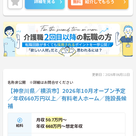
詳細を見る
無料
紹介してもらう
め安心してスタートできます。想定年収660万円以
上と高い給与水準に加え、決算賞与や資格取得費用
の全額補助など還元率の高さが魅力です。緊急時を
除き基本日勤のみの勤務で、年間休日110日や誕生
日休暇などお休みもしっかり確保できます。確定給
付企業年金や1食200円程度の食事補助、会員制高級
リゾートの利用など、独自の福利厚生も大変充実し
ています。有資格者の方にご自身の経験を活かしな
がら、充実した待遇のもとで新しい施設を作り上げ
るやりがいを感じていただける大変おすすめの求人
となっております。
★おすすめPOINT★
更新日：2026年06月11日
【安定した高収入と充実の福利厚生】
・想定年収668万円と高い給与水準に加えて業績に
名称非公開 ※詳細はお問合せください
よる決算賞与の支給があります
【神奈川県／横浜市】2026年10月オープン予定
・確定給付企業年金への加入や勤続3年以上の退職
／年収660万円以上／有料老人ホーム／施設長候
金制度など将来に向けた備えができます
・1食200円程度の食事補助や会員制リゾート施設の
補
利用など嬉しい待遇が揃っております
月収
50.7万円
～
【ワークライフバランスを大切にできる環境】
・緊急時を除いて基本日勤のみの勤務となるため生
給料
年収
668万円
～想定年収
活リズムを整えやすくあります
・年間休日110日のほかご自身の誕生月に1日取得で