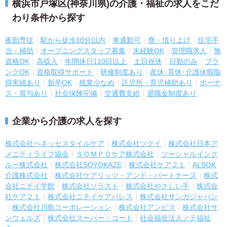
横浜市戸塚区(神奈川県)の介護・福祉の求人をこだ
わり条件から探す
夜勤専従
駅から徒歩10分以内
車通勤可
寮・借り上げ
住宅手
当・補助
オープニングスタッフ募集
未経験OK
管理職求人
無
資格OK
高収入
年間休日110日以上
土日祝休
日勤のみ
ブラ
ンクOK
資格取得サポート
研修制度あり
産休･育休･介護休暇取
得実績あり
新卒OK
残業少なめ
託児所・育児補助あり
ボーナ
ス・賞与あり
社会保険完備
交通費支給
退職金制度あり
企業から介護の求人を探す
株式会社ベネッセスタイルケア
株式会社ツクイ
株式会社日本ア
メニティライフ協会
ＳＯＭＰＯケア株式会社
ソーシャルインク
ルー株式会社
株式会社SOYOKAZE
株式会社ケア２１
ALSOK
介護株式会社
株式会社ケアリッツ・アンド・パートナーズ
株式
会社ニチイ学館
株式会社ソラスト
株式会社やさしい手
株式会
社ケア２１
株式会社ニチイケアパレス
株式会社サンガジャパン
株式会社川島コーポレーション
株式会社アンビス
株式会社サ
ンウェルズ
株式会社スーパー・コート
社会福祉法人ノテ福祉