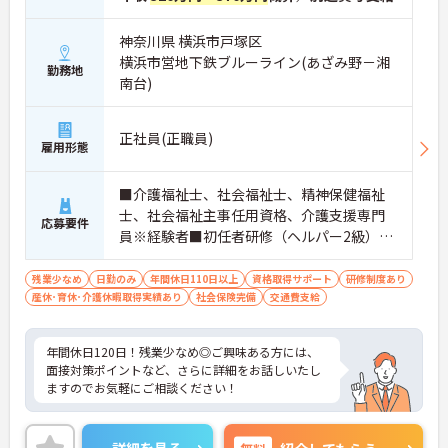
神奈川県 横浜市戸塚区
横浜市営地下鉄ブルーライン(あざみ野－湘
勤務地
南台)
正社員(正職員)
雇用形態
■介護福祉士、社会福祉士、精神保健福祉
士、社会福祉主事任用資格、介護支援専門
応募要件
員※経験者■初任者研修（ヘルパー2級）お
よび実務者研修（ヘルパー1級）※介護保険
施設または通所系サービス事業所において
残業少なめ
日勤のみ
年間休日110日以上
資格取得サポート
研修制度あり
産休･育休･介護休暇取得実績あり
常勤で2年以上（勤務日数360日以上）
社会保険完備
交通費支給
年間休日120日！残業少なめ◎ご興味ある方には、
面接対策ポイントなど、さらに詳細をお話しいたし
ますのでお気軽にご相談ください！