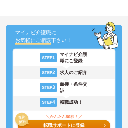
マイナビ介護職に
お気軽にご相談
下さい！
マイナビ介護
1
STEP
職にご登録
2
求人のご紹介
STEP
面接・条件交
3
STEP
渉
4
転職成功！
STEP
転職サポートに登録