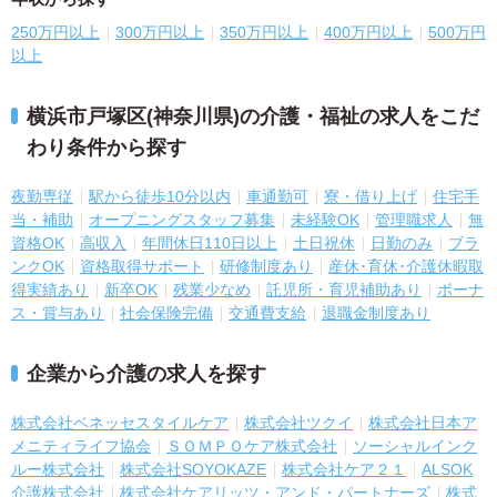
250万円以上
300万円以上
350万円以上
400万円以上
500万円
以上
横浜市戸塚区(神奈川県)の介護・福祉の求人をこだ
わり条件から探す
夜勤専従
駅から徒歩10分以内
車通勤可
寮・借り上げ
住宅手
当・補助
オープニングスタッフ募集
未経験OK
管理職求人
無
資格OK
高収入
年間休日110日以上
土日祝休
日勤のみ
ブラ
ンクOK
資格取得サポート
研修制度あり
産休･育休･介護休暇取
得実績あり
新卒OK
残業少なめ
託児所・育児補助あり
ボーナ
ス・賞与あり
社会保険完備
交通費支給
退職金制度あり
企業から介護の求人を探す
株式会社ベネッセスタイルケア
株式会社ツクイ
株式会社日本ア
メニティライフ協会
ＳＯＭＰＯケア株式会社
ソーシャルインク
ルー株式会社
株式会社SOYOKAZE
株式会社ケア２１
ALSOK
介護株式会社
株式会社ケアリッツ・アンド・パートナーズ
株式