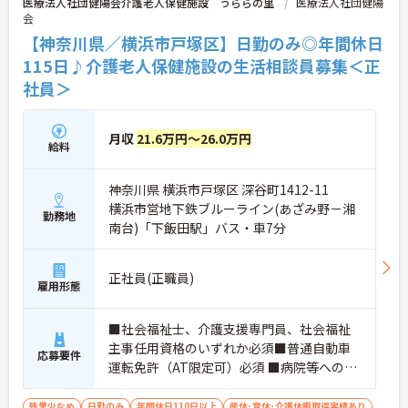
医療法人社団健陽会介護老人保健施設 うららの里
医療法人社団健陽
会
【神奈川県／横浜市戸塚区】日勤のみ◎年間休日
115日♪介護老人保健施設の生活相談員募集＜正
社員＞
月収
21.6万円～26.0万円
給料
神奈川県 横浜市戸塚区 深谷町1412-11
横浜市営地下鉄ブルーライン(あざみ野－湘
勤務地
南台)「下飯田駅」バス・車7分
正社員(正職員)
雇用形態
■社会福祉士、介護支援専門員、社会福祉
主事任用資格のいずれか必須■普通自動車
応募要件
運転免許（AT限定可）必須 ■病院等への営
業訪問経験もしくは介護・福祉関係で相談
業務経験必須
残業少なめ
日勤のみ
年間休日110日以上
産休･育休･介護休暇取得実績あり