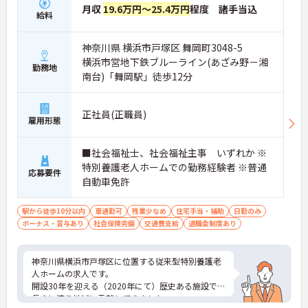
月収
19.6万円～25.4万円
程度 諸手当込
給料
神奈川県 横浜市戸塚区 舞岡町3048-5
横浜市営地下鉄ブルーライン(あざみ野－湘
勤務地
南台)「舞岡駅」徒歩12分
正社員(正職員)
雇用形態
■社会福祉士、社会福祉主事 いずれか ※
特別養護老人ホームでの勤務経験者 ※普通
応募要件
自動車免許
駅から徒歩10分以内
車通勤可
残業少なめ
住宅手当・補助
日勤のみ
ボーナス・賞与あり
社会保険完備
交通費支給
退職金制度あり
神奈川県横浜市戸塚区に位置する従来型特別養護老
人ホームの求人です。
開設30年を迎える（2020年にて）歴史ある施設で、
長きに渡り地域に貢献してきました。