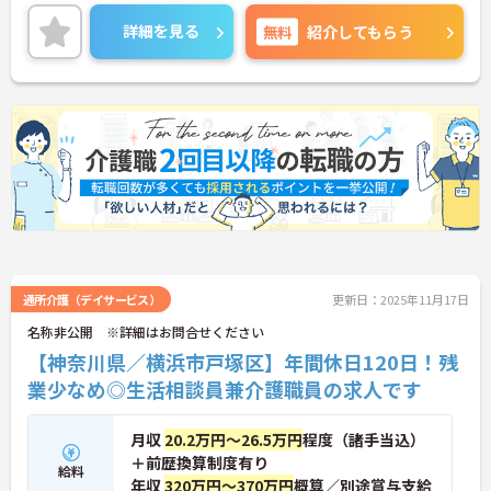
同法人の国際親善総合病院を協力病院とし、常勤医
師を中心に医療的ケアにも力を入れています。
詳細を見る
無料
紹介してもらう
ご興味のある方はお気軽にお問い合わせ下さい。
通所介護（デイサービス）
更新日：2025年11月17日
名称非公開 ※詳細はお問合せください
【神奈川県／横浜市戸塚区】年間休日120日！残
業少なめ◎生活相談員兼介護職員の求人です
月収
20.2万円～26.5万円
程度（諸手当込）
＋前歴換算制度有り
給料
年収
320万円～370万円
概算／別途賞与支給