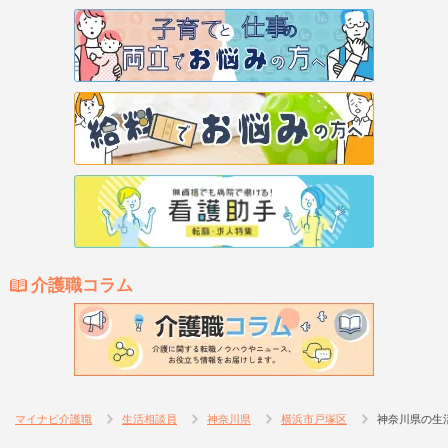
介護職コラム
マイナビ介護職
生活相談員
神奈川県
横浜市戸塚区
神奈川県の生