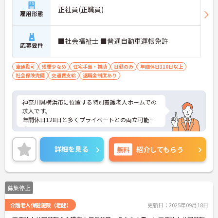
正社員(正職員)
雇用形態
■社会福祉士 ■普通自動車運転免許
応募要件
車通勤可
残業少なめ
住宅手当・補助
日勤のみ
年間休日110日以上
社会保険完備
交通費支給
退職金制度あり
神奈川県横浜市に位置する特別養護老人ホームでの
求人です。
年間休日128日と多くプライベートとの両立可能で
す。
ご興味のある方はお気軽にお問い合わせ下さい。
詳細を見る
無料
紹介してもらう
募集停止
介護老人保健施設（老健）
更新日：2025年09月18日