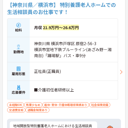
【神奈川県／横浜市】 特別養護老人ホームでの
生活相談員のお仕事です！
月収
21.9万円～26.6万円
給料
神奈川県 横浜市戸塚区 原宿2-56-3
横浜市営地下鉄ブルーライン(あざみ野－湘
勤務地
南台)「踊場駅」バス・車9分
正社員(正職員)
雇用形態
■介護初任者研修以上
応募要件
未経験OK
残業少なめ
産休･育休･介護休暇取得実績あり
社会保険完備
交通費支給
退職金制度あり
地域開放型特別養護老人ホームにおける生活相談員