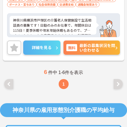
ボーナス・賞与あり
社会保険完備
交通費支給
退職金制度あり
神奈川県横浜市戸塚区の介護老人保健施設で生活相
談員の募集です！日勤のみのお仕事で、年間休日は
115日！夏季休暇や年末年始休暇もあるので、プラ
イベートもしっかり充実できます♪また、利用可能
な託児施設もあるので、ご家族のいる方でも安心で
最新の募集状況を問
す◎ご興味のある方は、面接ポイントをお伝えしま
詳細を見る
無料
い合わせる
すので、お気軽にご連絡ください。
6
件中 1-6件を表示
1
神奈川県の雇用形態別介護職の平均給与