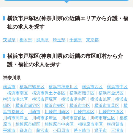
横浜市戸塚区(神奈川県)の近隣エリアから介護・福
祉の求人を探す
茨城県
栃木県
群馬県
埼玉県
千葉県
東京都
横浜市戸塚区(神奈川県)の近隣の市区町村から介
護・福祉の求人を探す
神奈川県
横浜市
横浜市鶴見区
横浜市神奈川区
横浜市西区
横浜市中区
横浜市南区
横浜市保土ケ谷区
横浜市磯子区
横浜市金沢区
横浜市港北区
横浜市戸塚区
横浜市港南区
横浜市旭区
横浜市
緑区
横浜市瀬谷区
横浜市栄区
横浜市泉区
横浜市青葉区
横
浜市都筑区
川崎市
川崎市川崎区
川崎市幸区
川崎市中原区
川崎市高津区
川崎市多摩区
川崎市宮前区
川崎市麻生区
相模
原市
相模原市緑区
相模原市中央区
相模原市南区
横須賀市
平塚市
鎌倉市
藤沢市
小田原市
茅ヶ崎市
逗子市
三浦市