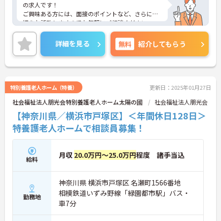
の求人です！
ご興味ある方には、面接のポイントなど、さらに詳
細をお話致しますのでお気軽にご相談ください。
詳細を見る
無料
紹介してもらう
特別養護老人ホーム（特養）
更新日：2025年01月27日
社会福祉法人朋光会特別養護老人ホーム太陽の國
社会福祉法人朋光会
【神奈川県／横浜市戸塚区】＜年間休日128日＞
特養護老人ホームで相談員募集！
月収
20.0万円～25.0万円
程度 諸手当込
給料
神奈川県 横浜市戸塚区 名瀬町1566番地
相模鉄道いずみ野線「緑園都市駅」バス・
勤務地
車7分