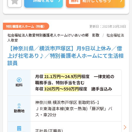
詳細を見る
無料
紹介してもらう
特別養護老人ホーム（特養）
更新日：2025年10月28日
社会福祉法人敬愛特別養護老人ホームけいあいの郷 影取
社会福祉法
人敬愛
【神奈川県／横浜市戸塚区】月9日以上休み／借
上げ社宅あり♪／特別養護老人ホームにて生活相
談員
月収
21.1万円～24.9万円
程度 一律支給の
職務手当、特別手当を含む
給料
年収
320万円～550万円
程度 諸手当込み
神奈川県 横浜市戸塚区 影取町85-1
ＪＲ東海道本線(東京－熱海)「藤沢駅」バ
勤務地
ス・車20分
正社員(正職員)