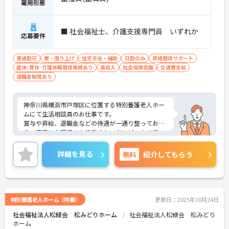
雇用形態
■ 社会福祉士、介護支援専門員 いずれか
応募要件
車通勤可
寮・借り上げ
住宅手当・補助
日勤のみ
資格取得サポート
産休･育休･介護休暇取得実績あり
高収入
社会保険完備
交通費支給
退職金制度あり
神奈川県横浜市戸塚区に位置する特別養護老人ホー
ムにて生活相談員のお仕事です。
賞与や昇給、退職金などの待遇が一通り整ってお
り、安定した環境の中で働きたい方にピッタリで
す。
ご興味ある方には、面接対策ポイントなど、さらに
詳細を見る
無料
紹介してもらう
詳細をお話しいたしますのでお気軽にご相談くださ
い。
特別養護老人ホーム（特養）
更新日：2025年10月24日
社会福祉法人松緑会 松みどりホーム
社会福祉法人松緑会 松みどり
ホーム