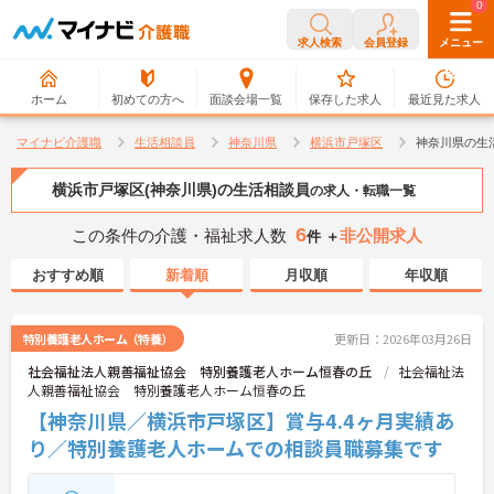
0
0
求人検索
会員登録
メニュー
ホーム
初めての方へ
面談会場一覧
保存した求人
最近見た求人
マイナビ介護職
生活相談員
神奈川県
横浜市戸塚区
神奈川県の生
横浜市戸塚区(神奈川県)の生活相談員
の求人・転職一覧
6
この条件の介護・福祉求人数
非公開求人
件 ＋
おすすめ順
新着順
月収順
年収順
特別養護老人ホーム（特養）
更新日：2026年03月26日
社会福祉法人親善福祉協会 特別養護老人ホーム恒春の丘
社会福祉法
人親善福祉協会 特別養護老人ホーム恒春の丘
【神奈川県／横浜市戸塚区】賞与4.4ヶ月実績あ
り／特別養護老人ホームでの相談員職募集です