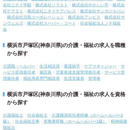
会社ニチイ学館
株式会社ソラスト
株式会社やさしい手
株式会
社ケア２１
株式会社ニチイケアパレス
株式会社サンガジャパン
株式会社川島コーポレーション
株式会社アンビス
株式会社サ
ンウェルズ
株式会社スーパー・コート
社会福祉法人ノテ福祉
会
横浜市戸塚区(神奈川県)の介護・福祉の求人を職種
から探す
介護職・ヘルパー
生活相談員
看護助手
ケアマネージャー
サ
ービス提供責任者
施設長
児童発達支援管理責任者
サービス管
理責任者
福祉用具専門相談員
生活支援員
管理者
横浜市戸塚区(神奈川県)の介護・福祉の求人を資格
から探す
介護福祉士
社会福祉士
介護職員初任者研修（ホームヘルパー2
級）
社会福祉主事
実務者研修（ホームヘルパー1級）
精神保健
福祉士