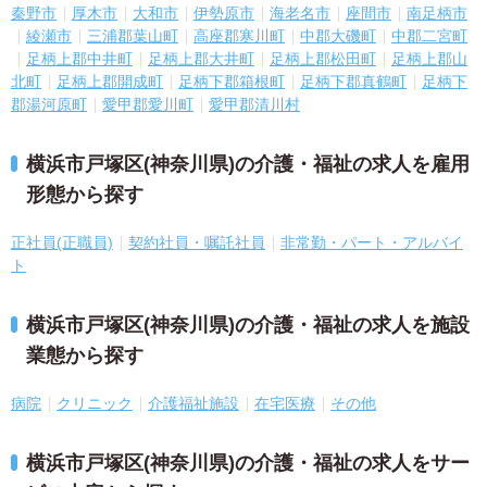
秦野市
厚木市
大和市
伊勢原市
海老名市
座間市
南足柄市
綾瀬市
三浦郡葉山町
高座郡寒川町
中郡大磯町
中郡二宮町
足柄上郡中井町
足柄上郡大井町
足柄上郡松田町
足柄上郡山
北町
足柄上郡開成町
足柄下郡箱根町
足柄下郡真鶴町
足柄下
郡湯河原町
愛甲郡愛川町
愛甲郡清川村
横浜市戸塚区(神奈川県)の介護・福祉の求人を雇用
形態から探す
正社員(正職員)
契約社員・嘱託社員
非常勤・パート・アルバイ
ト
横浜市戸塚区(神奈川県)の介護・福祉の求人を施設
業態から探す
病院
クリニック
介護福祉施設
在宅医療
その他
横浜市戸塚区(神奈川県)の介護・福祉の求人をサー