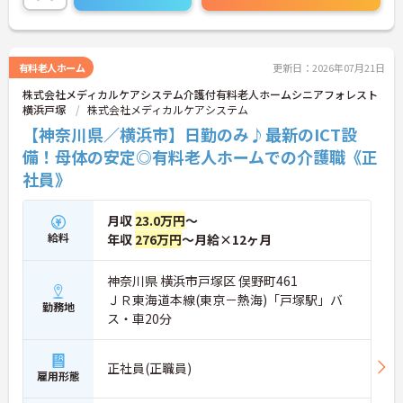
務の効率化とスタッフの身体的負担の軽減を実現し
ています。介護福祉士の専門資格を高く評価する給
与体系を導入しており、各種手当を含めて月収31.8
万円以上を目指せる高水準の待遇が魅力です。マネ
有料老人ホーム
更新日：2026年07月21日
ジメント研修など、入職後の成長を後押しする教育
株式会社メディカルケアシステム介護付有料老人ホームシニアフォレスト
制度も整備されており、入居者様一人ひとりとじっ
横浜戸塚
株式会社メディカルケアシステム
くり向き合いながら、高いモチベーションを持って
ご自身のキャリアを磨いていける優れた環境が整っ
【神奈川県／横浜市】日勤のみ♪最新のICT設
ています。
備！母体の安定◎有料老人ホームでの介護職《正
社員》
★おすすめPOINT★
【残業が少なく、無理のないペースで働ける環境で
す】
月収
23.0万円
～
・業務管理体制を整えていることで、退勤後のプラ
給料
年収
276万円
～月給×12ヶ月
イベートな予定を立てやすく、心身のゆとりを保ち
ながら就業できます
・育児時間短縮勤務もあり、ライフスタイルの変化
神奈川県 横浜市戸塚区 俣野町461
にも柔軟に対応しながら働き続けることが期待でき
ＪＲ東海道本線(東京－熱海)「戸塚駅」バ
ます
勤務地
ス・車20分
【専門資格が評価され、高い収入を目指せます】
・介護福祉士に特化した手当を支給しており、高い
正社員(正職員)
給与水準を実現することで、保有する資格をしっか
雇用形態
りと収入に還元できます
・永年勤続表彰や業績貢献に対する特別表彰制度を