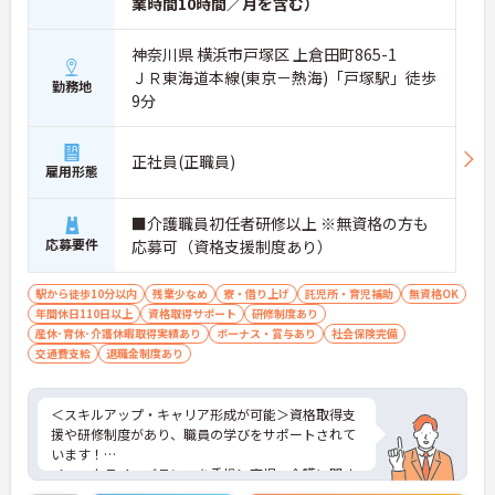
まれ、ご入居者様お一人おひとりに寄り添ったケア
業時間10時間／月を含む）
ができます
神奈川県 横浜市戸塚区 上倉田町865-1
【実務者研修の無料受講制度など、専門性を高めら
ＪＲ東海道本線(東京－熱海)「戸塚駅」徒歩
れる環境です】
勤務地
9分
・働きながら実務者研修を無料で受講できるなど、
有資格者のさらなるキャリアアップを支援していま
す
正社員(正職員)
・マネジメントやリーダーシップを学ぶ研修も充実
雇用形態
しており、将来のリーダー候補として成長していけ
ます
■介護職員初任者研修以上 ※無資格の方も
【20年以上黒字経営の安定基盤のもと、長期的に活
応募要件
応募可（資格支援制度あり）
躍できます】
・横浜型地域貢献企業にも認定された信頼ある法人
駅から徒歩10分以内
残業少なめ
寮・借り上げ
託児所・育児補助
無資格OK
で、ライフステージが変わっても安心して働き続け
年間休日110日以上
資格取得サポート
研修制度あり
られます
産休･育休･介護休暇取得実績あり
ボーナス・賞与あり
社会保険完備
・育児短時間勤務や永年勤続表彰制度など、スタッ
交通費支給
退職金制度あり
フの貢献をしっかりと評価し還元する体制が整って
います
＜スキルアップ・キャリア形成が可能＞資格取得支
援や研修制度があり、職員の学びをサポートされて
います！
＜ワークライフバランスを重視＞育児・介護に関す
る制度や社宅制度、各種手当など、長く安心して働