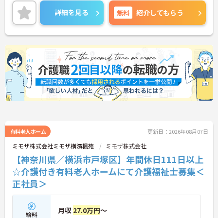
ご興味ある方には、面接のポイントなど、さらに詳
細をお話致しますのでお気軽にご相談ください。
詳細を見る
無料
紹介してもらう
有料老人ホーム
更新日：2026年08月07日
ミモザ株式会社ミモザ横濱楓苑
ミモザ株式会社
【神奈川県／横浜市戸塚区】年間休日111日以上
☆介護付き有料老人ホームにて介護福祉士募集＜
正社員＞
月収
27.0万円
～
給料