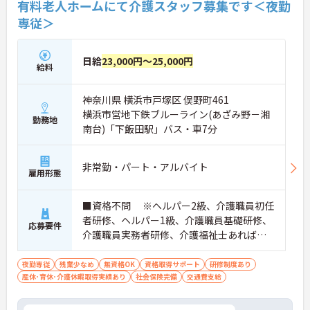
有料老人ホームにて介護スタッフ募集です＜夜勤
★おすすめPOINT★
専従＞
【ICT機器の積極的な導入で、身体的負担を抑えなが
ら働けます】
・眠りスキャンやインカムなどの最新設備を活用
し、効率的な見守りと円滑な情報共有を実現してい
日給
23,000円～25,000円
給料
ます
・無駄な業務が削減されることで心身のゆとりが生
まれ、ご入居者様お一人おひとりに寄り添ったケア
神奈川県 横浜市戸塚区 俣野町461
ができます
横浜市営地下鉄ブルーライン(あざみ野－湘
勤務地
南台)「下飯田駅」バス・車7分
【実務者研修の無料受講制度など、専門性を高めら
れる環境です】
・働きながら実務者研修を無料で受講できるなど、
非常勤・パート・アルバイト
有資格者のさらなるキャリアアップを支援していま
雇用形態
す
・マネジメントやリーダーシップを学ぶ研修も充実
■資格不問 ※ヘルパー2級、介護職員初任
しており、将来のリーダー候補として成長していけ
者研修、ヘルパー1級、介護職員基礎研修、
ます
応募要件
介護職員実務者研修、介護福祉士あれば尚
【安定基盤のもと、長期的に活躍できます】
可
・横浜型地域貢献企業にも認定された信頼ある法人
夜勤専従
残業少なめ
無資格OK
資格取得サポート
研修制度あり
で、ライフステージが変わっても安心して働き続け
産休･育休･介護休暇取得実績あり
社会保険完備
交通費支給
られます
・育児短時間勤務や永年勤続表彰制度など、スタッ
フの貢献をしっかりと評価し還元する体制が整って