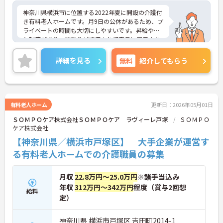
神奈川県横浜市に位置する2022年夏に開設の介護付
き有料老人ホームです。月9日の公休があるため、プ
ライベートの時間も大切にしやすいです。昇給や賞
与制度があり、頑張りが評価されて職員に還元され
る体制が整っています。最寄り駅からは徒歩9分とア
クセス便利な立地です。ご興味のある方には、面接
詳細を見る
無料
紹介してもらう
対策ポイントなど、さらに詳細をお話しいたします
のでお気軽にご相談ください！
有料老人ホーム
更新日：2026年05月01日
ＳＯＭＰＯケア株式会社ＳＯＭＰＯケア ラヴィーレ戸塚
ＳＯＭＰＯ
ケア株式会社
【神奈川県／横浜市戸塚区】 大手企業が運営す
る有料老人ホームでの介護職員の募集
月収
22.8万円～25.0万円
※諸手当込み
年収
312万円～342万円
程度（賞与2回想
給料
定）
神奈川県 横浜市戸塚区 吉田町2014-1