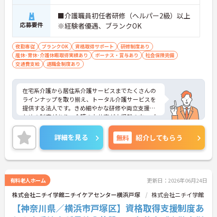
■介護職員初任者研修（ヘルパー2級）以上
応募要件
※経験者優遇、ブランクOK
夜勤専従
ブランクOK
資格取得サポート
研修制度あり
産休･育休･介護休暇取得実績あり
ボーナス・賞与あり
社会保険完備
交通費支給
退職金制度あり
在宅系介護から居住系介護サービスまでたくさんの
ラインナップを取り揃え、トータル介護サービスを
提供する法人です。きめ細やかな研修や両立支援の
ための制度があり、介護のお仕事が未経験の方、ブ
ランクのある方、子育て中の方も安心して働ける環
境があります。ご興味ある方には、面接対策ポイン
詳細を見る
無料
紹介してもらう
トなど、さらに詳細をお話しいたしますのでお気軽
にご相談ください！
有料老人ホーム
更新日：2026年06月24日
株式会社ニチイ学館ニチイケアセンター横浜戸塚
株式会社ニチイ学館
【神奈川県／横浜市戸塚区】資格取得支援制度あ