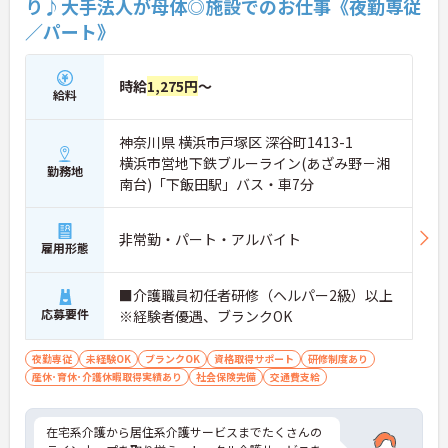
り♪大手法人が母体◎施設でのお仕事《夜勤専従
／パート》
時給
1,275円
～
給料
神奈川県 横浜市戸塚区 深谷町1413-1
横浜市営地下鉄ブルーライン(あざみ野－湘
勤務地
南台)「下飯田駅」バス・車7分
非常勤・パート・アルバイト
雇用形態
■介護職員初任者研修（ヘルパー2級）以上
応募要件
※経験者優遇、ブランクOK
夜勤専従
未経験OK
ブランクOK
資格取得サポート
研修制度あり
産休･育休･介護休暇取得実績あり
社会保険完備
交通費支給
在宅系介護から居住系介護サービスまでたくさんの