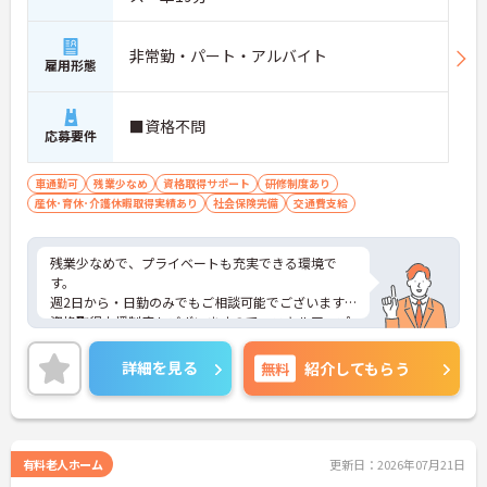
非常勤・パート・アルバイト
雇用形態
■資格不問
応募要件
車通勤可
残業少なめ
資格取得サポート
研修制度あり
産休･育休･介護休暇取得実績あり
社会保険完備
交通費支給
残業少なめで、プライベートも充実できる環境で
す。
週2日から・日勤のみでもご相談可能でございます。
資格取得支援制度もございますので、スキルアップ
もできます。
ご興味ある方には、面接のポイントなど、さらに詳
詳細を見る
無料
紹介してもらう
細をお話致しますのでお気軽にご相談ください。
有料老人ホーム
更新日：2026年07月21日