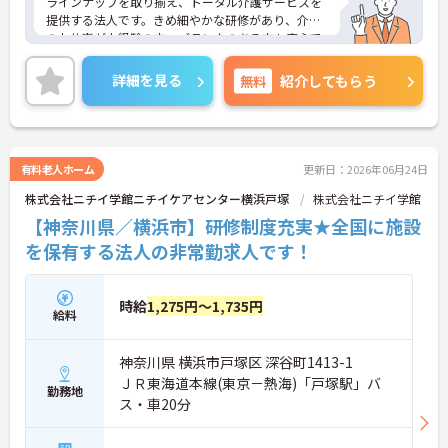
ラインナップを取り揃え、トータル介護サービスを
提供する法人です。きめ細やかな研修があり、介護
のお仕事が未経験の方、ブランクのある方も安心で
す。ご興味ある方には、面接対策ポイントなど、さ
らに詳細をお話しいたしますのでお気軽にご相談く
詳細を見る
無料
紹介してもらう
ださい！
有料老人ホーム
更新日：2026年06月24日
株式会社ニチイ学館ニチイケアセンター横浜戸塚
株式会社ニチイ学館
【神奈川県／横浜市】研修制度充実★全国に施設
を保有する法人の非常勤求人です！
時給
1,275円～1,735円
給料
神奈川県 横浜市戸塚区 深谷町1413-1
ＪＲ東海道本線(東京－熱海)「戸塚駅」バ
勤務地
ス・車20分