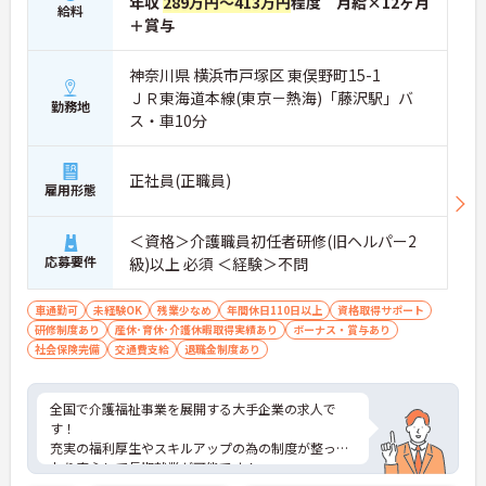
年収
289万円～413万円
程度 月給×12ヶ月
給料
＋賞与
神奈川県 横浜市戸塚区 東俣野町15-1
ＪＲ東海道本線(東京－熱海)「藤沢駅」バ
勤務地
ス・車10分
正社員(正職員)
雇用形態
＜資格＞介護職員初任者研修(旧ヘルパー2
応募要件
級)以上 必須 ＜経験＞不問
車通勤可
未経験OK
残業少なめ
年間休日110日以上
資格取得サポート
研修制度あり
産休･育休･介護休暇取得実績あり
ボーナス・賞与あり
社会保険完備
交通費支給
退職金制度あり
全国で介護福祉事業を展開する大手企業の求人で
す！
充実の福利厚生やスキルアップの為の制度が整って
おり安心して長期就業が可能です！