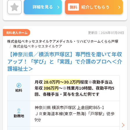
きやすい環境が整っています。
詳細を見る
無料
紹介してもらう
＜寄り添ったケアの実施＞利用者さまに深く寄り添
ったサービスの提供を目指し、職員の専門性を高め
るような人材育成にも注力されています。
ご興味のある方には、面接対策ポイント等、さらに
詳細をお話ししますのでお気軽にご相談ください！
有料老人ホーム
更新日：2026年07月09日
株式会社ベネッセスタイルケアメディカル・リハビリホームくらら戸塚
株式会社ベネッセスタイルケア
【神奈川県／横浜市戸塚区】専門性を磨いて年収
アップ！「学び」と「実践」で介護のプロへ＜介
護福祉士＞
月収
28.0万円～30.2万円
程度※夜勤手当込
年収
386万円
～※残業月10時間、夜勤平均5
給料
回、各種手当・賞与を含んだ例です
神奈川県 横浜市戸塚区 上倉田町865-1
ＪＲ東海道本線(東京－熱海)「戸塚駅」徒歩
勤務地
9分