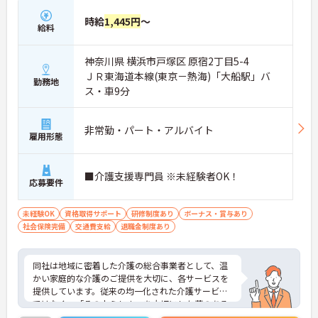
時給
1,445円
～
給料
神奈川県 横浜市戸塚区 原宿2丁目5-4
ＪＲ東海道本線(東京－熱海)「大船駅」バ
勤務地
ス・車9分
非常勤・パート・アルバイト
雇用形態
■介護支援専門員 ※未経験者OK！
応募要件
未経験OK
資格取得サポート
研修制度あり
ボーナス・賞与あり
社会保険完備
交通費支給
退職金制度あり
同社は地域に密着した介護の総合事業者として、温
かい家庭的な介護のご提供を大切に、各サービスを
提供しています。従来の均一化された介護サービス
ではなく、「その人らしさ」を大切にした夢のある
暮らしを楽しんでいただくため、音楽療法士による