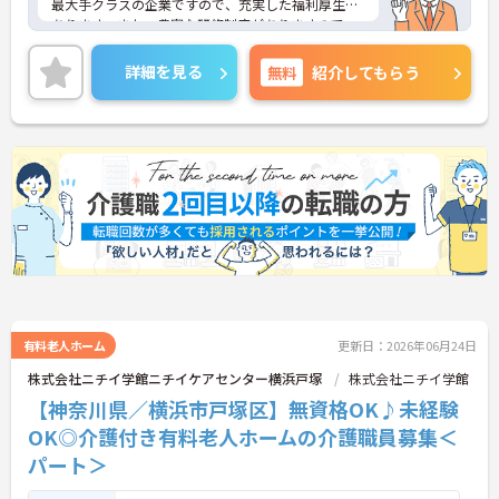
最大手クラスの企業ですので、充実した福利厚生が
あります。また、豊富な研修制度がありますので、
未経験の方も安心です。ご興味ある方には、面接対
策ポイントなど、さらに詳細をお話しいたしますの
詳細を見る
無料
紹介してもらう
でお気軽にご相談ください。
有料老人ホーム
更新日：2026年06月24日
株式会社ニチイ学館ニチイケアセンター横浜戸塚
株式会社ニチイ学館
【神奈川県／横浜市戸塚区】無資格OK♪未経験
OK◎介護付き有料老人ホームの介護職員募集＜
パート＞