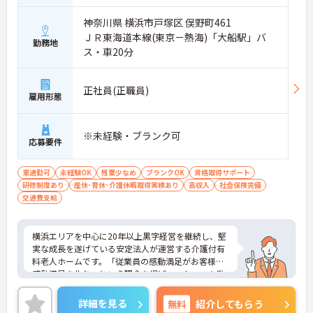
神奈川県 横浜市戸塚区 俣野町461
ＪＲ東海道本線(東京－熱海)「大船駅」バ
勤務地
ス・車20分
正社員(正職員)
雇用形態
※未経験・ブランク可
応募要件
車通勤可
未経験OK
残業少なめ
ブランクOK
資格取得サポート
研修制度あり
産休･育休･介護休暇取得実績あり
高収入
社会保険完備
交通費支給
横浜エリアを中心に20年以上黒字経営を継続し、堅
実な成長を遂げている安定法人が運営する介護付有
料老人ホームです。「従業員の感動満足がお客様の
感動満足を生む」という理念を掲げ、スタッフの働
きやすさを第一に考えた環境整備に力を入れていま
す。全拠点共通で「眠りスキャン」やインカム、ケ
詳細を見る
無料
紹介してもらう
ア記録ソフトなどの最新ICT機器を導入しており、業