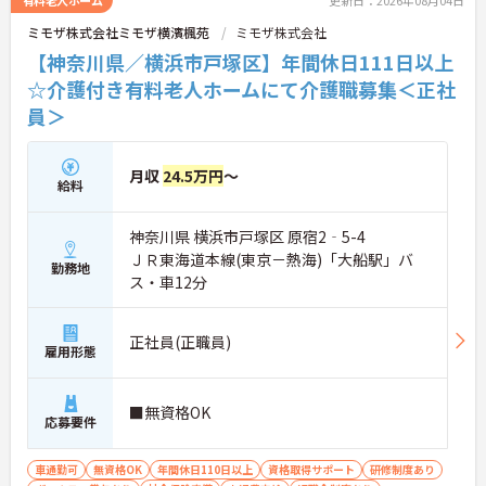
有料老人ホーム
更新日：2026年08月04日
ミモザ株式会社ミモザ横濱楓苑
ミモザ株式会社
【神奈川県／横浜市戸塚区】年間休日111日以上
☆介護付き有料老人ホームにて介護職募集＜正社
員＞
月収
24.5万円
～
給料
神奈川県 横浜市戸塚区 原宿2‐5-4
ＪＲ東海道本線(東京－熱海)「大船駅」バ
勤務地
ス・車12分
正社員(正職員)
雇用形態
■無資格OK
応募要件
車通勤可
無資格OK
年間休日110日以上
資格取得サポート
研修制度あり