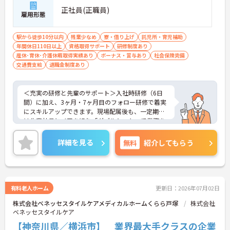
正社員(正職員)
雇用形態
駅から徒歩10分以内
残業少なめ
寮・借り上げ
託児所・育児補助
年間休日110日以上
資格取得サポート
研修制度あり
産休･育休･介護休暇取得実績あり
ボーナス・賞与あり
社会保険完備
交通費支給
退職金制度あり
＜充実の研修と先輩のサポート＞入社時研修（6日
間）に加え、3ヶ月・7ヶ月目のフォロー研修で着実
にスキルアップできます。現場配属後も、一定期間
は先輩社員とペアを組む「ダブルシフト」で業務を
習得できるので、一人で抱え込むことはありませ
ん。
詳細を見る
無料
紹介してもらう
＜頑張りが給与に直結！専門性を磨いて年収アップ
＞経験やスキルがしっかり給与に反映される仕組み
です。定期昇給に加え、独自の社内専門資格制度
（通称：マジ神）では、認知症ケアや介護技術など
の専門性を認定されると、1資格につき月給＋1万円
有料老人ホーム
更新日：2026年07月02日
（最大4万円）の手当がつきます。キャリアアップす
株式会社ベネッセスタイルケアメディカルホームくらら戸塚
株式会社
れば年収UPも目指せるため、高いモチベーションで
ベネッセスタイルケア
働き続けられます。
＜家族も嬉しい！ベネッセグループならではの手厚
【神奈川県／横浜市】 業界最大手クラスの企業