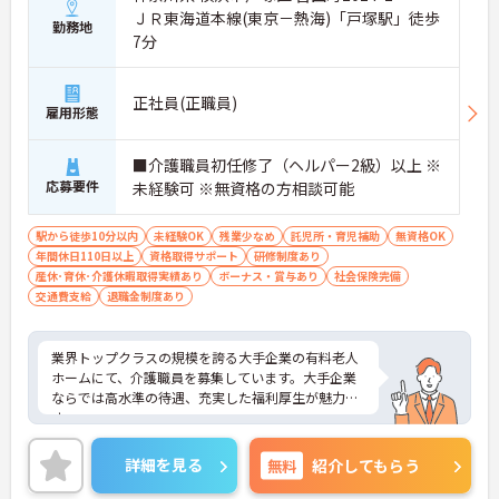
ＪＲ東海道本線(東京－熱海)「戸塚駅」徒歩
勤務地
7分
正社員(正職員)
雇用形態
■介護職員初任修了（ヘルパー2級）以上 ※
応募要件
未経験可 ※無資格の方相談可能
駅から徒歩10分以内
未経験OK
残業少なめ
託児所・育児補助
無資格OK
年間休日110日以上
資格取得サポート
研修制度あり
産休･育休･介護休暇取得実績あり
ボーナス・賞与あり
社会保険完備
交通費支給
退職金制度あり
業界トップクラスの規模を誇る大手企業の有料老人
ホームにて、介護職員を募集しています。大手企業
ならでは高水準の待遇、充実した福利厚生が魅力で
す。
ご興味ある方には、面接対策ポイントなど、さらに
詳細をお話しいたしますのでお気軽にご相談くださ
詳細を見る
無料
紹介してもらう
い。