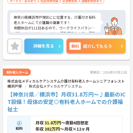
ボーナス・賞与あり
社会保険完備
交通費支給
退職金制度あり
神奈川県横浜市戸塚区にに位置する、介護付き有料
老人ホームにて介護職の募集です！
年間休日が111日あるので、ワークライフバランス
が叶います☆また、マイカー通勤可能なので、通勤
らくらくです♪
ご興味のある方には、面接対策ポイントなど、さら
詳細を見る
無料
紹介してもらう
に詳細をお話しいたしますのでお気軽にご相談くだ
さい！
有料老人ホーム
更新日：2026年07月21日
株式会社メディカルケアシステム介護付有料老人ホームシニアフォレスト
横浜戸塚
株式会社メディカルケアシステム
【神奈川県／横浜市】月収31.8万円～♪最新のIC
T設備！母体の安定◎有料老人ホームでの介護福
祉士
月収
31.8万円
～夜勤6回想定
給料
年収
382万円
～月収×12ヶ月