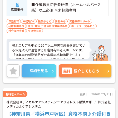
■介護職員初任者研修（ホームヘルパー2
設けているため、現場での日々の努力や実績が正当
応募要件
に評価され、モチベーションを高めながら業務に取
級）以上必須 ※未経験者可
り組める環境です
車通勤可
未経験OK
残業少なめ
日勤のみ
資格取得サポート
【地域に根ざした安定基盤のもとでキャリアを築け
研修制度あり
産休･育休･介護休暇取得実績あり
ボーナス・賞与あり
ます】
社会保険完備
交通費支給
・横浜エリアで20年以上にわたり、創業から継続し
て黒字経営を達成している確固たる経営基盤のもと
で、将来的な法人の存続不安を感じることなく業務
横浜エリアを中心に20年以上堅実な成長を遂げてい
に集中できます
る安定法人が運営する介護付有料老人ホームです。
・マネジメント研修など、継続的な学びの機会が提
「従業員の感動満足がお客様の感動満足を生む」と
供されているため、働きながら介護職としての専門
いう理念を掲げ、スタッフの働きやすさを第一に考
性や思考力をさらに深めていける環境です
えた環境整備に力を入れています。全拠点共通で
「眠りスキャン」やインカム、ケア記録ソフトなど
詳細を見る
無料
紹介してもらう
の最新ICT機器を導入しており、業務の効率化とスタ
ッフの身体的負担の軽減を実現しています。さら
に、有資格者の方のキャリア形成を応援するため、
介護福祉士実務者研修の無料受講制度をはじめ、マ
ネジメントやリーダーシップを学べる独自の研修プ
有料老人ホーム
更新日：2026年07月21日
ログラムも充実しています。日勤のみの無理のない
株式会社メディカルケアシステムシニアフォレスト横浜戸塚
株式会社
シフトで働きながら、さらなるスキルアップと長期
メディカルケアシステム
的なキャリアアップを目指せる、非常に魅力的な職
場環境です。
【神奈川県／横浜市戸塚区】資格不問♪介護付き