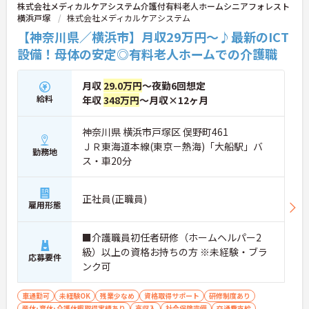
株式会社メディカルケアシステム介護付有料老人ホームシニアフォレスト
横浜戸塚
株式会社メディカルケアシステム
【神奈川県／横浜市】月収29万円～♪最新のICT
設備！母体の安定◎有料老人ホームでの介護職
月収
29.0万円
～夜勤6回想定
給料
年収
348万円
～月収×12ヶ月
神奈川県 横浜市戸塚区 俣野町461
ＪＲ東海道本線(東京－熱海)「大船駅」バ
勤務地
ス・車20分
正社員(正職員)
雇用形態
■介護職員初任者研修（ホームヘルパー2
級）以上の資格お持ちの方 ※未経験・ブラ
応募要件
ンク可
車通勤可
未経験OK
残業少なめ
資格取得サポート
研修制度あり
産休･育休･介護休暇取得実績あり
高収入
社会保険完備
交通費支給