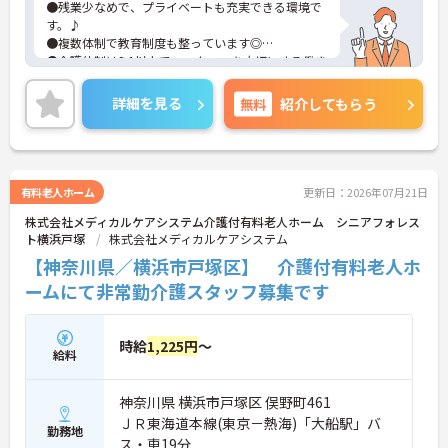
●残業少なめで、プライベートも充実できる環境で
います
す。♪
●複数体制で教育制度も整っています◎
●介護体制は2:1以上で、スタッフを大切にする働き
やすい環境です★
詳細を見る
無料
紹介してもらう
有料老人ホーム
更新日：2026年07月21日
株式会社メディカルケアシステム介護付有料老人ホーム シニアフォレス
ト横浜戸塚
株式会社メディカルケアシステム
【神奈川県／横浜市戸塚区】 介護付有料老人ホ
ームにて非常勤介護スタッフ募集です
時給
1,225円
～
給料
神奈川県 横浜市戸塚区 俣野町461
ＪＲ東海道本線(東京－熱海)「大船駅」バ
勤務地
ス・車19分