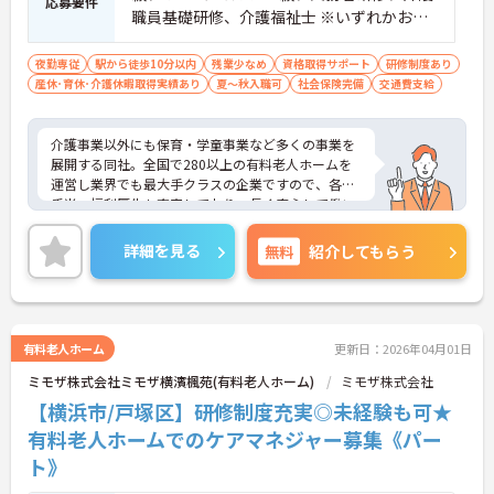
応募要件
職員基礎研修、介護福祉士 ※いずれかお持
ちの方 ※資格をお持ちでない方も相談可
夜勤専従
駅から徒歩10分以内
残業少なめ
資格取得サポート
研修制度あり
産休･育休･介護休暇取得実績あり
夏～秋入職可
社会保険完備
交通費支給
介護事業以外にも保育・学童事業など多くの事業を
展開する同社。全国で280以上の有料老人ホームを
運営し業界でも最大手クラスの企業ですので、各種
手当、福利厚生も充実しており、長く安心して働い
ていただける環境です。ご興味ある方には、面接対
策ポイントなど、さらに詳細をお話しいたしますの
詳細を見る
無料
紹介してもらう
でお気軽にご相談ください。
有料老人ホーム
更新日：2026年04月01日
ミモザ株式会社ミモザ横濱楓苑(有料老人ホーム)
ミモザ株式会社
【横浜市/戸塚区】研修制度充実◎未経験も可★
有料老人ホームでのケアマネジャー募集《パー
ト》