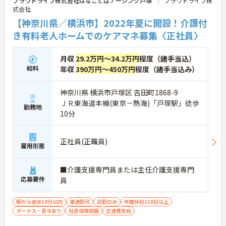
プラウドライフ株式会社はなことばナーシング戸塚
プラウドライフ株
式会社
【神奈川県／横浜市】2022年夏に開設！介護付
き有料老人ホームでのケアマネ募集〈正社員〉
月収
29.2万円～34.2万円
程度（諸手当込）
給料
年収
390万円～450万円
程度（諸手当込み）
神奈川県 横浜市戸塚区 吉田町1868-9
ＪＲ東海道本線(東京－熱海)「戸塚駅」徒歩
勤務地
10分
正社員(正職員)
雇用形態
■介護支援専門員または主任介護支援専門
応募要件
員
駅から徒歩10分以内
車通勤可
日勤のみ
年間休日110日以上
ボーナス・賞与あり
社会保険完備
交通費支給