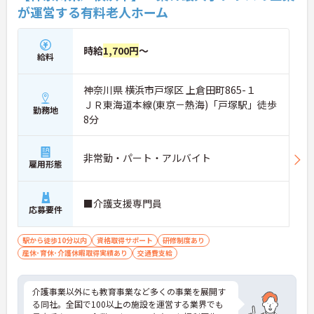
い福利厚生＞ご家族も支える制度が満載♪産休・育
が運営する有料老人ホーム
休の取得実績も多数あり、ライフステージが変わっ
ても長く安心して働き続けられる環境が整っていま
す。
時給
1,700円
～
給料
神奈川県 横浜市戸塚区 上倉田町865-１
ＪＲ東海道本線(東京－熱海)「戸塚駅」徒歩
勤務地
8分
非常勤・パート・アルバイト
雇用形態
■介護支援専門員
応募要件
駅から徒歩10分以内
資格取得サポート
研修制度あり
産休･育休･介護休暇取得実績あり
交通費支給
介護事業以外にも教育事業など多くの事業を展開す
る同社。全国で100以上の施設を運営する業界でも