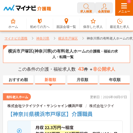
0
0
求人検索
会員登録
メニュー
ホーム
初めての方へ
面談会場一覧
保存した求人
最近見た求人
マイナビ介護職
神奈川県
横浜市戸塚区
神奈川県の有料老人ホームの求
横浜市戸塚区(神奈川県)の有料老人ホーム
の介護職・福祉の求
人・転職一覧
43
この条件の介護・福祉求人数
非公開求人
件 ＋
おすすめ順
新着順
月収順
年収順
有料老人ホーム
更新日：2026年08月07日
株式会社ツクイツクイ・サンシャイン横浜戸塚
株式会社ツクイ
【神奈川県横浜市戸塚区】介護職員
月収
22.3万円
～程度