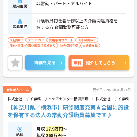
非常勤・パート・アルバイト
雇用形態
介護職員初任者研修以上の介護関連資格を
応募要件
有する方 夜間勤務可能な方
未経験OK
ブランクOK
資格取得サポート
研修制度あり
産休･育休･介護休暇取得実績あり
社会保険完備
交通費支給
詳細を見る
無料
紹介してもらう
有料老人ホーム
更新日：2026年06月24日
株式会社ニチイ学館ニチイケアセンター横浜戸塚
株式会社ニチイ学館
【神奈川県／横浜市】研修制度充実★全国に施設
を保有する法人の常勤介護職員募集です♪
月収
17.9万円
～
給料
年収
268万円
～