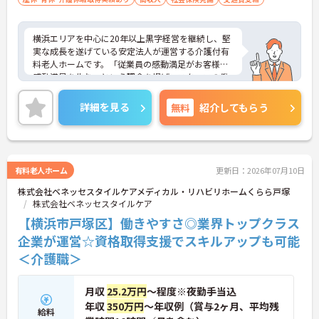
横浜エリアを中心に20年以上黒字経営を継続し、堅
実な成長を遂げている安定法人が運営する介護付有
料老人ホームです。「従業員の感動満足がお客様の
感動満足を生む」という理念を掲げ、スタッフの働
きやすさを第一に考えた環境整備に力を入れていま
す。全拠点共通で「眠りスキャン」やインカム、ケ
詳細を見る
無料
紹介してもらう
ア記録ソフトなどの最新ICT機器を導入しており、業
務の効率化とスタッフの身体的負担の軽減を実現し
ています。さらに、有資格者の方のキャリア形成を
応援するため、介護福祉士実務者研修の無料受講制
度をはじめ、マネジメントやリーダーシップを学べ
有料老人ホーム
更新日：2026年07月10日
る独自の研修プログラムも充実しています。さらな
株式会社ベネッセスタイルケアメディカル・リハビリホームくらら戸塚
るスキルアップと長期的なキャリアアップを目指せ
株式会社ベネッセスタイルケア
る、非常に魅力的な職場環境です。
【横浜市戸塚区】働きやすさ◎業界トップクラス
★おすすめPOINT★
企業が運営☆資格取得支援でスキルアップも可能
【ICT機器の積極的な導入で、身体的負担を抑えなが
＜介護職＞
ら働けます】
・眠りスキャンやインカムなどの最新設備を活用
し、効率的な見守りと円滑な情報共有を実現してい
月収
25.2万円
～程度※夜勤手当込
ます
年収
350万円
～年収例（賞与2ヶ月、平均残
・無駄な業務が削減されることで心身のゆとりが生
給料