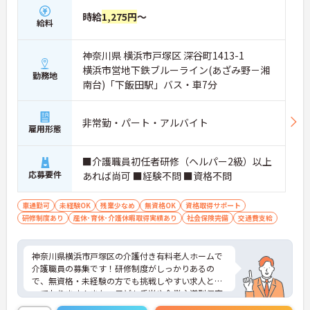
時給
1,275円
～
給料
神奈川県 横浜市戸塚区 深谷町1413-1
横浜市営地下鉄ブルーライン(あざみ野－湘
勤務地
南台)「下飯田駅」バス・車7分
非常勤・パート・アルバイト
雇用形態
■介護職員初任者研修（ヘルパー2級）以上
応募要件
あれば尚可 ■経験不問 ■資格不問
車通勤可
未経験OK
残業少なめ
無資格OK
資格取得サポート
研修制度あり
産休･育休･介護休暇取得実績あり
社会保険完備
交通費支給
神奈川県横浜市戸塚区の介護付き有料老人ホームで
介護職員の募集です！研修制度がしっかりあるの
で、無資格・未経験の方でも挑戦しやすい求人とな
っております！また、子ども手当や企業主導型保育
所もあるので、ご家族のいる方でも安心です♪ご興