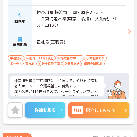
神奈川県 横浜市戸塚区 原宿2‐5-4
ＪＲ東海道本線(東京－熱海)「大船駅」バ
勤務地
ス・車12分
正社員(正職員)
雇用形態
車通勤可
年間休日110日以上
資格取得サポート
研修制度あり
ボーナス・賞与あり
社会保険完備
交通費支給
退職金制度あり
神奈川県横浜市戸塚区にに位置する、介護付き有料
老人ホームにて介護福祉士の募集です！
年間休日が111日あるので、ワークライフバランス
が叶います☆また、マイカー通勤可能なので、通勤
らくらくです♪
ご興味のある方には、面接対策ポイントなど、さら
詳細を見る
無料
紹介してもらう
に詳細をお話しいたしますのでお気軽にご相談くだ
さい！