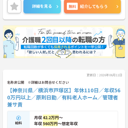
115日と豊富で、夏季・冬季特別休暇などがあるの
詳細を見る
無料
紹介してもらう
で、プライベートも充実できます！
ご興味ある方は面接ポイントをお伝えしますので、
お気軽にお問い合わせください♪
更新日：2026年06月11日
名称非公開 ※詳細はお問合せください
【神奈川県／横浜市戸塚区】年休110日／年収56
0万円以上／原則日勤／有料老人ホーム／管理者
兼サ責
月収
42.2万円
～
給料
年収
560万円
～想定年収