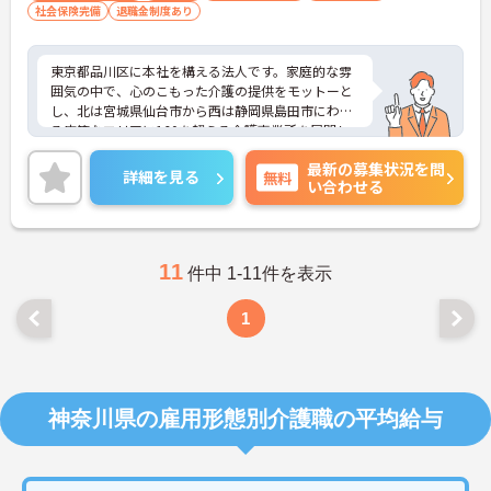
社会保険完備
退職金制度あり
東京都品川区に本社を構える法人です。家庭的な雰
囲気の中で、心のこもった介護の提供をモットーと
し、北は宮城県仙台市から西は静岡県島田市にわた
る広範なエリアに160を超える介護事業所を展開し
ています。
最新の募集状況を問
ご興味のある方には、面接対策ポイントなど、さら
詳細を見る
無料
い合わせる
に詳細をお話いたしますので、お気軽にご相談くだ
さい。
11
件中 1-11件を表示
1
神奈川県の雇用形態別介護職の平均給与