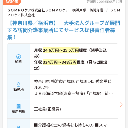
訪問介護
更新日：2026年05月10日
ＳＯＭＰＯケア株式会社ＳＯＭＰＯケア 横浜戸塚 訪問介護
ＳＯＭ
ＰＯケア株式会社
【神奈川県／横浜市】 大手法人グループが展開
する訪問介護事業所にてサービス提供責任者募
集！
月収
24.6万円～25.5万円
程度（諸手当込
み）
給料
年収
334万円～348万円
程度（賞与2回想
定）
神奈川県 横浜市戸塚区 戸塚町145 秀文堂ビ
ル202号
勤務地
ＪＲ東海道本線(東京－熱海)「戸塚駅」徒歩
7分
正社員(正職員)
雇用形態
■介護福祉士の資格をお持ちの方 ■スマー