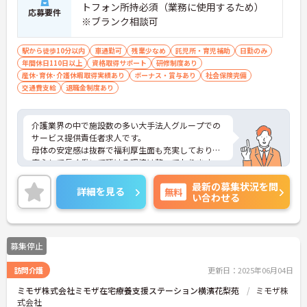
トフォン所持必須（業務に使用するため）
応募要件
※ブランク相談可
駅から徒歩10分以内
車通勤可
残業少なめ
託児所・育児補助
日勤のみ
年間休日110日以上
資格取得サポート
研修制度あり
産休･育休･介護休暇取得実績あり
ボーナス・賞与あり
社会保険完備
交通費支給
退職金制度あり
介護業界の中で施設数の多い大手法人グループでの
サービス提供責任者求人です。
母体の安定感は抜群で福利厚生面も充実しており、
安心して長く働いて頂ける環境は整っております。
また、頑張りがきちんと評価に繋がります。
最新の募集状況を問
ご興味のある方はぜひお気軽にお問い合わせくださ
詳細を見る
無料
い合わせる
い。
募集停止
訪問介護
更新日：2025年06月04日
ミモザ株式会社ミモザ在宅療養支援ステーション横濱花梨苑
ミモザ株
式会社