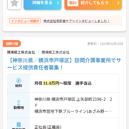
に詳細をお話致しますのでお気軽にご相談くださ
詳細を見る
無料
紹介してもらう
い。
インタビュー掲載中
株式会社若武者ケアへインタビューしました！
訪問介護
更新日：2026年02月10日
関東紙工株式会社
関東紙工株式会社
【神奈川県／横浜市戸塚区】訪問介護事業所でサ
ービス提供責任者募集！
月収
31.0万円
～程度 諸手当込
給料
神奈川県 横浜市戸塚区 上矢部町2196-2 2
Ｆ
勤務地
横浜市営地下鉄ブルーライン(あざみ野－湘
南台)「踊場駅」バス・車6分
正社員(正職員)