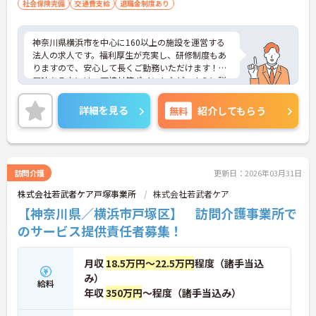
社会保険完備
交通費支給
退職金制度あり
神奈川県横浜市を中心に160以上の施設を運営する
法人の求人です。福利厚生が充実し、研修制度もあ
りますので、安心して長くご勤務いただけます！ご
興味ある方には、面接対策ポイントなど、さらに詳
細をお話しいたしますのでお気軽にご相談くださ
い！
詳細を見る
無料
紹介してもらう
訪問介護
更新日：2026年03月31日
株式会社若武者ケア戸塚事業所
株式会社若武者ケア
【神奈川県／横浜市戸塚区】 訪問介護事業所で
のサービス提供責任者募集！
月収
18.5万円～22.5万円
程度（諸手当込
み）
給料
年収
350万円
～程度（諸手当込み）