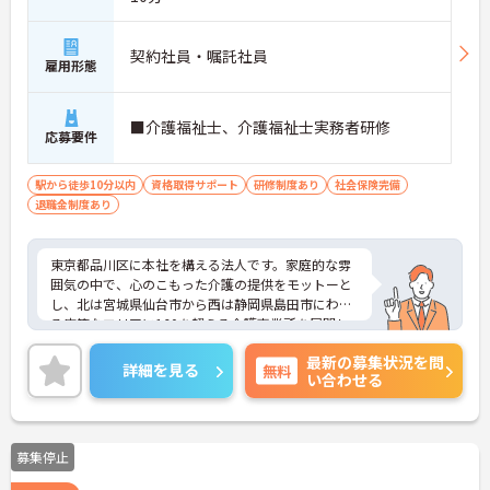
契約社員・嘱託社員
雇用形態
■介護福祉士、介護福祉士実務者研修
応募要件
駅から徒歩10分以内
資格取得サポート
研修制度あり
社会保険完備
退職金制度あり
東京都品川区に本社を構える法人です。家庭的な雰
囲気の中で、心のこもった介護の提供をモットーと
し、北は宮城県仙台市から西は静岡県島田市にわた
る広範なエリアに160を超える介護事業所を展開し
ています。
最新の募集状況を問
ご興味のある方には、面接対策ポイントなど、さら
詳細を見る
無料
い合わせる
に詳細をお話いたしますので、お気軽にご相談くだ
さい。
募集停止