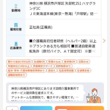
神奈川県 横浜市戸塚区 矢部町251 ハマグラ
ンデ1C
勤務地
ＪＲ東海道本線(東京－熱海)「戸塚駅」徒歩
10分
正社員(正職員)
雇用形態
■介護職員初任者研修（ヘルパー2級）以上
※ブランクある方も相談可 ■普通自動車運
応募要件
転免許（原付バイク、ＡＴ限定可） ※要経
験
駅から徒歩10分以内
未経験OK
残業少なめ
無資格OK
日勤のみ
年間休日110日以上
資格取得サポート
研修制度あり
産休･育休･介護休暇取得実績あり
高収入
社会保険完備
交通費支給
退職金制度あり
神奈川県横浜市戸塚区にあります訪問介護事業所で
のサービス提供責任者求人です。
アットホームな雰囲気で、働きやすい環境です。
残業は少なめですので、プライベートも充実できま
す。ご興味ある方には、面接のポイントなど、さら