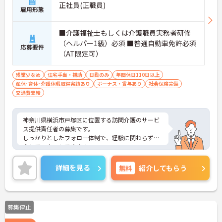
正社員(正職員)
雇用形態
■介護福祉士もしくは介護職員実務者研修
（ヘルパー1級）必須 ■普通自動車免許必須
応募要件
（AT限定可）
残業少なめ
住宅手当・補助
日勤のみ
年間休日110日以上
産休･育休･介護休暇取得実績あり
ボーナス・賞与あり
社会保険完備
交通費支給
神奈川県横浜市戸塚区に位置する訪問介護のサービ
ス提供責任者の募集です。
しっかりとしたフォロー体制で、経験に関わらず安
心してスタートできます。
また年間休日115日もありプライベートとの両立を
目指す方におすすめの環境です◎
詳細を見る
無料
紹介してもらう
賞与があり、さらに各種手当も充実しているのは嬉
しいポイントです◎
こちらの求人にご興味がございましたら面接のポイ
ントもお伝えしますので是非ご応募お待ちしており
募集停止
ます。