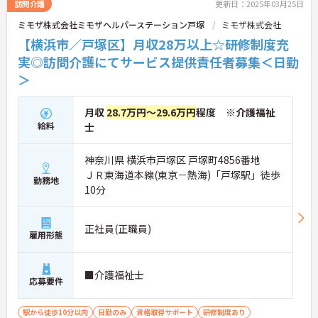
訪問介護
更新日：2025年03月25日
ミモザ株式会社ミモザヘルパーステーション戸塚
ミモザ株式会社
【横浜市／戸塚区】月収28万以上☆研修制度充
実◎訪問介護にてサービス提供責任者募集＜日勤
＞
月収
28.7万円～29.6万円
程度 ※介護福祉
給料
士
神奈川県 横浜市戸塚区 戸塚町4856番地
ＪＲ東海道本線(東京－熱海)「戸塚駅」徒歩
勤務地
10分
正社員(正職員)
雇用形態
■介護福祉士
応募要件
駅から徒歩10分以内
日勤のみ
資格取得サポート
研修制度あり