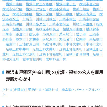
横浜市南区
横浜市保土ケ谷区
横浜市磯子区
横浜市金沢区
横浜市港北区
横浜市戸塚区
横浜市港南区
横浜市旭区
横浜市
緑区
横浜市瀬谷区
横浜市栄区
横浜市泉区
横浜市青葉区
横
浜市都筑区
川崎市
川崎市川崎区
川崎市幸区
川崎市中原区
川崎市高津区
川崎市多摩区
川崎市宮前区
川崎市麻生区
相模
原市
相模原市緑区
相模原市中央区
相模原市南区
横須賀市
平塚市
鎌倉市
藤沢市
小田原市
茅ヶ崎市
逗子市
三浦市
秦野市
厚木市
大和市
伊勢原市
海老名市
座間市
南足柄市
綾瀬市
三浦郡葉山町
高座郡寒川町
中郡大磯町
中郡二宮町
足柄上郡中井町
足柄上郡大井町
足柄上郡松田町
足柄上郡山
北町
足柄上郡開成町
足柄下郡箱根町
足柄下郡真鶴町
足柄下
郡湯河原町
愛甲郡愛川町
愛甲郡清川村
横浜市戸塚区(神奈川県)の介護・福祉の求人を雇用
形態から探す
正社員(正職員)
契約社員・嘱託社員
非常勤・パート・アルバイ
ト