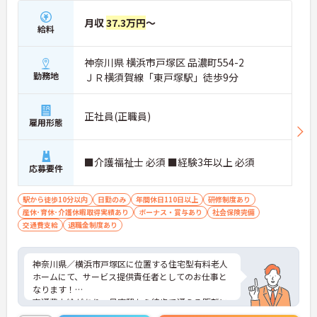
月収
37.3万円
～
給料
神奈川県 横浜市戸塚区 品濃町554-2
勤務地
ＪＲ横須賀線「東戸塚駅」徒歩9分
正社員(正職員)
雇用形態
■介護福祉士 必須 ■経験3年以上 必須
応募要件
駅から徒歩10分以内
日勤のみ
年間休日110日以上
研修制度あり
産休･育休･介護休暇取得実績あり
ボーナス・賞与あり
社会保険完備
交通費支給
退職金制度あり
神奈川県／横浜市戸塚区に位置する住宅型有料老人
ホームにて、サービス提供責任者としてのお仕事と
なります！
交通費支給があり、最寄駅から徒歩で通える距離に
位置するので、通勤の心配はいりません！年間休日