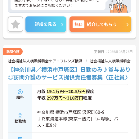
ますのでお気軽にご相談ください！
詳細を見る
無料
紹介してもらう
訪問介護
更新日：2025年05月26日
社会福祉法人横浜博萌会ケア・フレンズ横浜
社会福祉法人横浜博萌会
【神奈川県／横浜市戸塚区】日勤のみ♪賞与あり
◎訪問介護のサービス提供責任者募集〈正社員〉
月収
19.1万円～20.5万円
程度
給料
年収
297万円～318万円
程度
神奈川県 横浜市戸塚区 汲沢町60-9
ＪＲ東海道本線(東京－熱海)「戸塚駅」バ
勤務地
ス・車9分