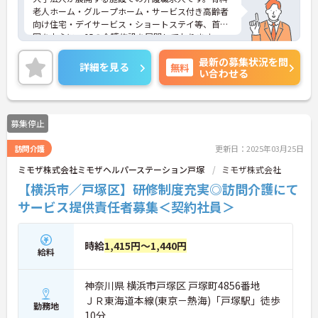
老人ホーム・グループホーム・サービス付き高齢者
向け住宅・デイサービス・ショートステイ等、首都
圏を中心に、65の介護施設を展開しております。
現場を知るスタッフがマネジメント側にいるため、
最新の募集状況を問
意思や意見も通りやすく風通しのよい職場です。
詳細を見る
無料
い合わせる
研修プログラムも充実しており、キャリアアップも
目指せます。
ご興味のある方は是非お気軽にお問い合わせくださ
い。
募集停止
訪問介護
更新日：2025年03月25日
ミモザ株式会社ミモザヘルパーステーション戸塚
ミモザ株式会社
【横浜市／戸塚区】研修制度充実◎訪問介護にて
サービス提供責任者募集＜契約社員＞
時給
1,415円～1,440円
給料
神奈川県 横浜市戸塚区 戸塚町4856番地
ＪＲ東海道本線(東京－熱海)「戸塚駅」徒歩
勤務地
10分