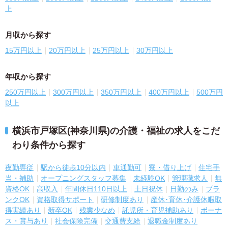
上
月収から探す
15万円以上
20万円以上
25万円以上
30万円以上
年収から探す
250万円以上
300万円以上
350万円以上
400万円以上
500万円
以上
横浜市戸塚区(神奈川県)の介護・福祉の求人をこだ
わり条件から探す
夜勤専従
駅から徒歩10分以内
車通勤可
寮・借り上げ
住宅手
当・補助
オープニングスタッフ募集
未経験OK
管理職求人
無
資格OK
高収入
年間休日110日以上
土日祝休
日勤のみ
ブラ
ンクOK
資格取得サポート
研修制度あり
産休･育休･介護休暇取
得実績あり
新卒OK
残業少なめ
託児所・育児補助あり
ボーナ
ス・賞与あり
社会保険完備
交通費支給
退職金制度あり