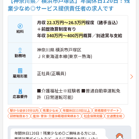
【神奈川県／横浜市戸塚区】年間休日120日！残
業少なめ◎サービス提供責任者の求人です
月収
22.3万円～26.5万円
程度（諸手当込）
＋前歴換算制度有り
給料
年収
340万円～400万円
概算／別途賞与支給
神奈川県 横浜市戸塚区
勤務地
ＪＲ東海道本線(東京－熱海)
正社員(正職員)
雇用形態
■介護福祉士※経験者 ■普通自動車運転免
応募要件
許（日常運転可能）
駅から徒歩10分以内
残業少なめ
年間休日110日以上
資格取得サポート
研修制度あり
産休･育休･介護休暇取得実績あり
社会保険完備
交通費支給
年間休日120日！残業少なめ◎ご興味ある方には、
面接対策ポイントなど、さらに詳細をお話しいたし