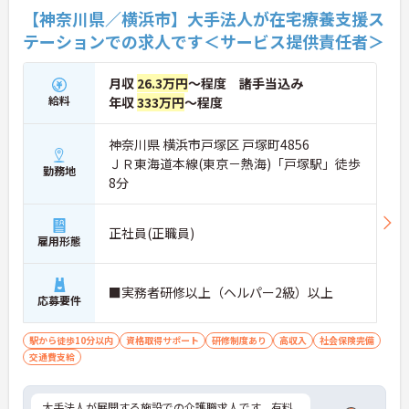
【神奈川県／横浜市】大手法人が在宅療養支援ス
テーションでの求人です＜サービス提供責任者＞
月収
26.3万円
～程度 諸手当込み
給料
年収
333万円
～程度
神奈川県 横浜市戸塚区 戸塚町4856
ＪＲ東海道本線(東京－熱海)「戸塚駅」徒歩
勤務地
8分
正社員(正職員)
雇用形態
■実務者研修以上（ヘルパー2級）以上
応募要件
駅から徒歩10分以内
資格取得サポート
研修制度あり
高収入
社会保険完備
交通費支給
大手法人が展開する施設での介護職求人です。有料