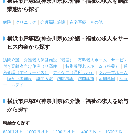
横浜市戸塚区(神奈川県)の介護・福祉の求人を施設
業態から探す
病院
クリニック
介護福祉施設
在宅医療
その他
横浜市戸塚区(神奈川県)の介護・福祉の求人をサー
ビス内容から探す
訪問介護
介護老人保健施設（老健）
有料老人ホーム
サービス
付き高齢者向け住宅（サ高住）
特別養護老人ホーム（特養）
通
所介護（デイサービス）
デイケア（通所リハ）
グループホーム
障がい者施設
訪問入浴
訪問看護
訪問診療
定期巡回
ショ
ートステイ
横浜市戸塚区(神奈川県)の介護・福祉の求人を給与
から探す
時給から探す
850円以上
1000円以上
1200円以上
1400円以上
1600円以