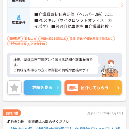
雇用形態
■介護職員初任者研修（ヘルパー2級）以上
■PCスキル（マイクロソフトオフィス カ
応募要件
イポケ） ■普通自動車免許 ■介護職経験 ■
学歴不問
車通勤可
日勤のみ
年間休日110日以上
産休･育休･介護休暇取得実績あり
社会保険完備
交通費支給
神奈川県横浜市戸塚区に位置する訪問介護事業所で
す。
ご興味をお持ちの方には詳細の情報や面接のポイン
トをお伝えしますのでお気軽にお問い合わせくださ
いませ。
詳細を見る
無料
紹介してもらう
訪問介護
更新日：2025年11月17日
名称非公開 ※詳細はお問合せください