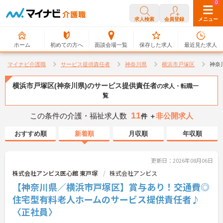
0
0
求人検索
会員登録
メニュー
ホーム
初めての方へ
面談会場一覧
保存した求人
最近見た求人
マイナビ介護職
サービス提供責任者
神奈川県
横浜市戸塚区
神奈
横浜市戸塚区(神奈川県)のサービス提供責任者
の求人・転職一
覧
11
この条件の介護・福祉求人数
非公開求人
件 ＋
おすすめ順
新着順
月収順
年収順
更新日：2026年08月06日
株式会社アンビス医心館 東戸塚
株式会社アンビス
【神奈川県／横浜市戸塚区】賞与あり！交通費◎
住宅型有料老人ホームのサービス提供責任者♪
〈正社員〉