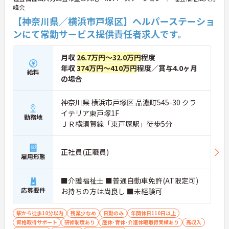
峰会
感じていただける、大変おすすめの求人となってお
ります。
【神奈川県／横浜市戸塚区】ヘルパーステーショ
ンにて常勤サービス提供責任者求人です。
★おすすめPOINT★
【安定した高収入と充実の福利厚生】
・想定年収560万円以上と高い給与水準に加えて業
月収
26.7万円～32.0万円
程度
績による決算賞与の支給があります
年収
374万円～410万円
程度／賞与4.0ヶ月
給料
・確定給付企業年金への加入や勤続3年以上の退職
の場合
金制度など将来に向けた備えができます
・会員制リゾート施設の利用や医療費の付加給付な
ど嬉しい待遇が揃っております
神奈川県 横浜市戸塚区 品濃町545-30 クラ
イテリア東戸塚1F
勤務地
【ワークライフバランスを大切にできる環境】
ＪＲ横須賀線「東戸塚駅」徒歩5分
・緊急時を除いて基本日勤のみの勤務となり残業も
月平均10時間以内と少なめであります
・年間休日110日のほかご自身の誕生月に1日取得で
正社員(正職員)
きる誕生日休暇があります
雇用形態
・産休育休や子どもの看護休暇などライフステージ
の変化に合わせて柔軟にお休みできます
■介護福祉士 ■普通自動車免許(AT限定可)
応募要件
お持ちの方は尚良し ■未経験可
【手厚いサポートとキャリアアップ体制】
・働きながらさらなる上位資格を目指せる費用全額
負担の資格取得支援制度があります
駅から徒歩10分以内
残業少なめ
日勤のみ
年間休日110日以上
・サービス提供責任者としてケアプランの立案など
資格取得サポート
研修制度あり
産休･育休･介護休暇取得実績あり
高収入
専門性を高められる環境であります