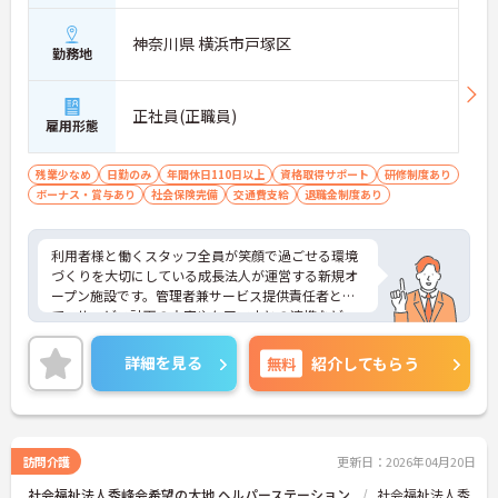
神奈川県 横浜市戸塚区
勤務地
正社員(正職員)
雇用形態
残業少なめ
日勤のみ
年間休日110日以上
資格取得サポート
研修制度あり
ボーナス・賞与あり
社会保険完備
交通費支給
退職金制度あり
利用者様と働くスタッフ全員が笑顔で過ごせる環境
づくりを大切にしている成長法人が運営する新規オ
ープン施設です。管理者兼サービス提供責任者とし
て、サービス計画の立案やケアマネとの連携など、
裁量を持ってお仕事をお任せします。想定年収560
万円以上と高い給与水準に加え、決算賞与や手当が
詳細を見る
無料
紹介してもらう
充実している還元率の高さが魅力です。緊急時を除
き基本日勤のみの勤務で、残業も月平均10時間以内
と少なく、誕生日休暇などお休みもしっかり確保で
きます。確定給付企業年金や会員制高級リゾートの
利用など、独自の福利厚生も大変充実しています。
訪問介護
更新日：2026年04月20日
介護福祉士の資格とご経験を活かしながら、充実し
社会福祉法人秀峰会希望の大地 ヘルパーステーション
社会福祉法人秀
た待遇のもとで新しい施設を作り上げるやりがいを