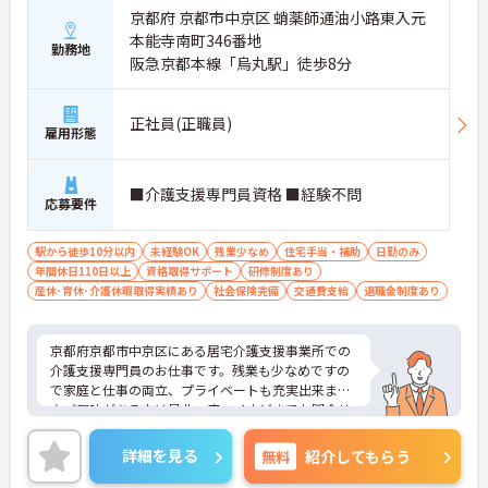
京都府 京都市中京区 蛸薬師通油小路東入元
本能寺南町346番地
勤務地
阪急京都本線「烏丸駅」徒歩8分
正社員(正職員)
雇用形態
■介護支援専門員資格 ■経験不問
応募要件
駅から徒歩10分以内
未経験OK
残業少なめ
住宅手当・補助
日勤のみ
年間休日110日以上
資格取得サポート
研修制度あり
産休･育休･介護休暇取得実績あり
社会保険完備
交通費支給
退職金制度あり
京都府京都市中京区にある居宅介護支援事業所での
介護支援専門員のお仕事です。残業も少なめですの
で家庭と仕事の両立、プライベートも充実出来ます
♪ご興味がある方は是非一度マイナビまでお問合せ
下さい。更に詳細などお伝えします。
詳細を見る
無料
紹介してもらう