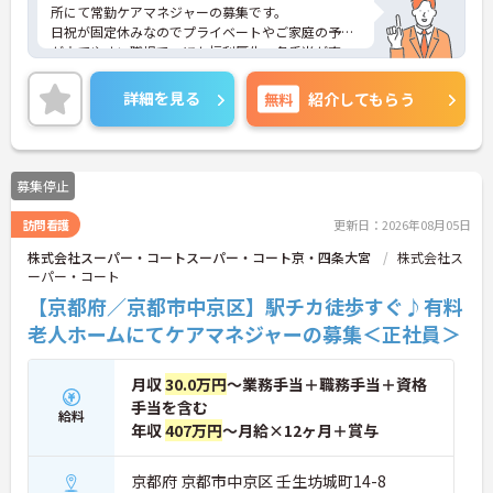
所にて常勤ケアマネジャーの募集です。
日祝が固定休みなのでプライベートやご家庭の予定
が立てやすい職場で、ほか福利厚生、各手当が充
実！安心して就業できますよ◎
ご興味ある方には、面接対策ポイントなど、さらに
詳細を見る
無料
紹介してもらう
詳細をお話しいたしますのでお気軽にご相談くださ
い。
募集停止
訪問看護
更新日：2026年08月05日
株式会社スーパー・コートスーパー・コート京・四条大宮
株式会社ス
ーパー・コート
【京都府／京都市中京区】駅チカ徒歩すぐ♪有料
老人ホームにてケアマネジャーの募集＜正社員＞
月収
30.0万円
～業務手当＋職務手当＋資格
手当を含む
給料
年収
407万円
～月給×12ヶ月＋賞与
京都府 京都市中京区 壬生坊城町14-8