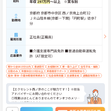
給料
年収
297万円
～以上 ※賞与別
京都府 京都市中京区 西ノ京南上合町32
ＪＲ山陰本線(京都－下関)「円町駅」徒歩7
勤務地
分
正社員(正職員)
雇用形態
■介護支援専門員免許 ■普通自動車運転免
応募要件
許（AT限定可）
駅から徒歩10分以内
車通勤可
未経験OK
寮・借り上げ
住宅手当・補助
日勤のみ
年間休日110日以上
資格取得サポート
研修制度あり
産休･育休･介護休暇取得実績あり
社会保険完備
交通費支給
退職金制度あり
【エクセレント西ノ京のここが魅力です！】※担当
アドバイザーにお問い合わせください
①残業はほとんどありませんのでオンオフのメリハ
リをつけて働けます！
②2沿線利用可能でどちらの最寄り駅からも徒歩6～