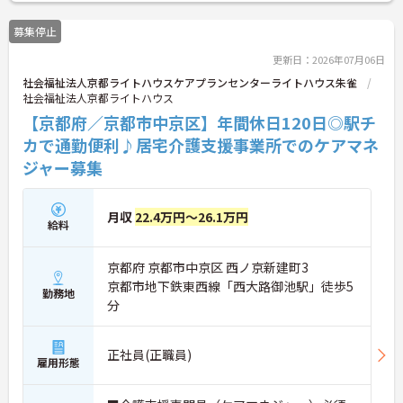
詳細をお話いたしますのでお気軽にご相談くださ
い。
募集停止
更新日：2026年07月06日
社会福祉法人京都ライトハウスケアプランセンターライトハウス朱雀
社会福祉法人京都ライトハウス
【京都府／京都市中京区】年間休日120日◎駅チ
カで通勤便利♪居宅介護支援事業所でのケアマネ
ジャー募集
月収
22.4万円～26.1万円
給料
京都府 京都市中京区 西ノ京新建町3
京都市地下鉄東西線「西大路御池駅」徒歩5
勤務地
分
正社員(正職員)
雇用形態