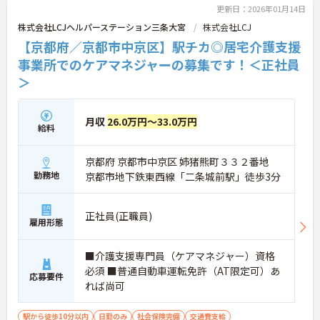
更新日：2026年01月14日
株式会社LCJヘルパーステーション三条大宮
株式会社LCJ
【京都府／京都市中京区】駅チカ◎居宅介護支援
事業所でのケアマネジャーの募集です！＜正社員
＞
月収
26.0万円～33.0万円
給料
京都府 京都市中京区 姉猪熊町３３２番地
勤務地
京都市地下鉄東西線「二条城前駅」徒歩3分
正社員(正職員)
雇用形態
■介護支援専門員（ケアマネジャー）資格
必須 ■普通自動車運転免許（AT限定可）あ
応募要件
れば尚可
駅から徒歩10分以内
日勤のみ
社会保険完備
交通費支給