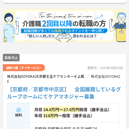
う」のバッジを送り合える「サンクスバッジ」制度
があります。社内全体で毎月1万5000以上のバッジ
が行き交うほど活発で、日々の感謝を大切にする文
化が根付いています。風通しが良く親身になってく
れる仲間が多いので、壁にぶつかっても安心して相
談できるあたたかい雰囲気です。
◆プロの介護集団を目指す独自の介護技術認定制度
「ケアマイスター」あり！また半年に1回「目標管
理シート」を作成し、月に1回上司と面談を行うこ
とで、自身の成長をしっかり実感しながら働けま
す。
募集停止
通所介護（デイサービス）
更新日：2026年08月05日
株式会社SOYOKAZE京都壬生ケアセンターそよ風
株式会社SOYOKAZ
E
【京都府／京都市中京区】 全国展開しているグ
ループホームにてケアマネジャー募集
月収
24.0万円～27.0万円
程度（諸手当込）
給料
年収
310万円
～程度（諸手当込）
京都府 京都市中京区 壬生天池町24