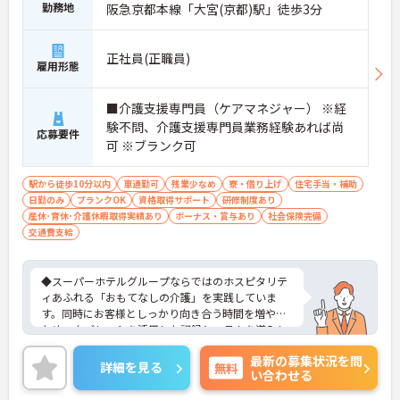
勤務地
阪急京都本線「大宮(京都)駅」徒歩3分
正社員(正職員)
雇用形態
■介護支援専門員（ケアマネジャー） ※経
験不問、介護支援専門員業務経験あれば尚
応募要件
可 ※ブランク可
駅から徒歩10分以内
車通勤可
残業少なめ
寮・借り上げ
住宅手当・補助
日勤のみ
ブランクOK
資格取得サポート
研修制度あり
産休･育休･介護休暇取得実績あり
ボーナス・賞与あり
社会保険完備
交通費支給
◆スーパーホテルグループならではのホスピタリテ
ィあふれる「おもてなしの介護」を実践していま
す。同時にお客様としっかり向き合う時間を増やす
ため、タブレットを活用した記録システムを導入し
て業務の効率化も進めています。お客様一人ひとり
最新の募集状況を問
の人生に深く寄り添えるやりがいのあるお仕事で
詳細を見る
無料
い合わせる
す。
◆部署や施設を超えてスタッフ同士で「ありがと