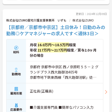
更新日：2024年12月09日
株式会社IZUMO居宅介護支援事業所 いずも
株式会社IZUMO
【京都府／京都市中京区】土日休み！日勤のみの
勤務◎ケアマネジャーの求人です＜週休3日＞
月収
16.0万円～18.5万円
程度
年収
217万円～217万円
程度／賞与2.0ヶ月
給料
分の場合
京都府 京都市中京区 西ノ京原町５５－２ グ
ランドプラス西大路御池405号
勤務地
京都市地下鉄東西線「西大路御池駅」徒歩3
分
正社員(正職員)
雇用形態
■介護支援専門員 ■簡単なパソコン入力
応募要件