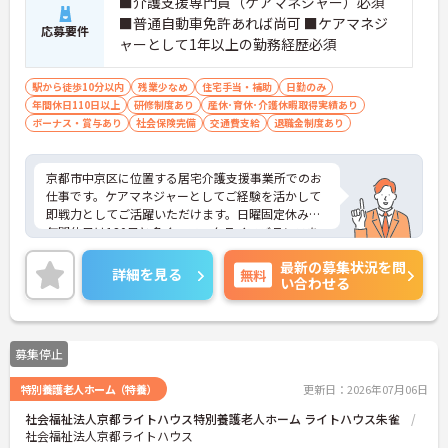
■介護支援専門員（ケアマネジャー）必須
■普通自動車免許あれば尚可 ■ケアマネジ
応募要件
ャーとして1年以上の勤務経歴必須
駅から徒歩10分以内
残業少なめ
住宅手当・補助
日勤のみ
年間休日110日以上
研修制度あり
産休･育休･介護休暇取得実績あり
ボーナス・賞与あり
社会保険完備
交通費支給
退職金制度あり
京都市中京区に位置する居宅介護支援事業所でのお
仕事です。ケアマネジャーとしてご経験を活かして
即戦力としてご活躍いただけます。日曜固定休み、
年間休日は120日と多く、ワークライフバランスを
重視した働き方が叶います。扶養手当、住宅手当等
最新の募集状況を問
の各種手当も充実しています。ご興味のある方に
詳細を見る
無料
い合わせる
は、面接対策ポイントなど、さらに詳細をお話しい
たしますのでお気軽にご相談ください！
募集停止
特別養護老人ホーム（特養）
更新日：2026年07月06日
社会福祉法人京都ライトハウス特別養護老人ホーム ライトハウス朱雀
社会福祉法人京都ライトハウス