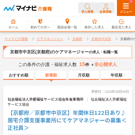
0
0
求人検索
会員登録
メニュー
ホーム
初めての方へ
面談会場一覧
保存した求人
最近見た求人
マイナビ介護職
ケアマネージャー
京都府
京都市中京区
京都府の
京都市中京区(京都府)のケアマネージャー
の求人・転職一覧
15
この条件の介護・福祉求人数
非公開求人
件 ＋
おすすめ順
新着順
月収順
年収順
更新日：2026年08月06日
社会福祉法人京都福祉サービス協会朱雀事務所
社会福祉法人京都福祉
サービス協会
【京都府／京都市中京区】年間休日122日あり♪
居宅介護支援事業所にてケアマネジャーの募集＜
正社員＞