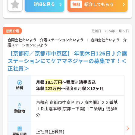
詳細を見る
無料
紹介してもらう
訪問介護
更新日：2024年11月27日
合同会社たいよう 介護ステーションたいよう
合同会社たいよう 介
護ステーションたいよう
【京都府／京都市中京区】 年間休日126日♪介護
ステーションにてケアマネジャーの募集です！＜
正社員＞
月収
18.5万円
～程度※諸手当込
給料
年収
222万円
～程度※月収×12ヶ月
京都府 京都市中京区 西ノ京内畑町２３番地
ＪＲ山陰本線(京都－下関)「二条駅」徒歩6
勤務地
分
正社員(正職員)
雇用形態