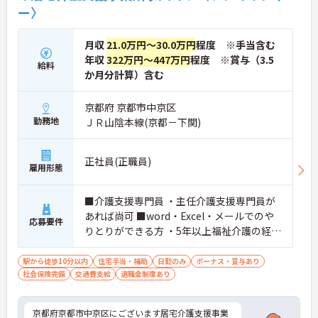
ー〉
月収
21.0万円～30.0万円
程度 ※手当含む
年収
322万円～447万円
程度 ※賞与（3.5
給料
か月分計算）含む
京都府 京都市中京区
勤務地
ＪＲ山陰本線(京都－下関)
正社員(正職員)
雇用形態
■介護支援専門員 ・主任介護支援専門員が
あれば尚可 ■word・Excel・メールでのや
応募要件
りとりができる方 ・5年以上福祉介護の経験
があれば尚可
駅から徒歩10分以内
住宅手当・補助
日勤のみ
ボーナス・賞与あり
社会保険完備
交通費支給
退職金制度あり
京都府京都市中京区にございます居宅介護支援事業