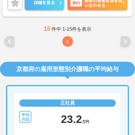
最新の募集状況を問
7分程度と好立地♪マイカー・バイク通勤もOK！
詳細を見る
無料
い合わせる
③カリスマ講師を招いて指導を受けるほど接遇に力
を入れている法人です。
ご興味がある方は是非一度マイナビまでお問い合わ
せください。さらに詳細などお伝えします！
15
件中 1-15件を表示
1
京都府の雇用形態別介護職の平均給与
正社員
23.2
万円