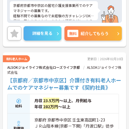
京都府京都市中京区の居宅介護支援事業所でのケア
マネジャーの募集です。
経験不問での募集なので未経験の方チャレンジOK！
昇給・賞与ありのため、あなたの頑張りがしっかり
評価されます。
ご興味のある方は、面接のポイントをお伝えします
詳細を見る
無料
紹介してもらう
のでお気軽にお問い合せください。
有料老人ホーム
更新日：2026年02月10日
ALSOKジョイライフ株式会社ローズライフ京都
ALSOKジョイライフ株
式会社
【京都府／京都市中京区】介護付き有料老人ホー
ムでのケアマネジャー募集です《契約社員》
月収
23.5万円
～以上、月例給与
給料
年収
282万円
～以上
京都府 京都市中京区 壬生東高田町1-23
ＪＲ山陰本線(京都－下関)「丹波口駅」徒歩
勤務地