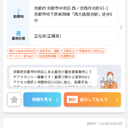
京都府 京都市中京区 西ノ京西月光町42-1
京都市地下鉄東西線「西大路御池駅」徒歩6
勤務地
分
正社員(正職員)
雇用形態
駅から徒歩10分以内
住宅手当・補助
日勤のみ
年間休日110日以上
ボーナス・賞与あり
社会保険完備
交通費支給
京都府京都市中京区にある居宅介護支援事業所にて
ケアマネジャー募集です！最寄り駅から徒歩6分と
アクセス良好♪年間休日110日に加え、各種手当も
充実しており、安心して長く働ける環境です◎ご興
味のある方には、面接対策ポイントなど、さらに詳
細をご案内しますのでお気軽にご相談ください！
詳細を見る
無料
紹介してもらう
更新日：2026年02月26日