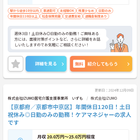
駅から徒歩10分以内
車通勤可
未経験OK
残業少なめ
日勤のみ
年間休日110日以上
社会保険完備
交通費支給
退職金制度あり
週休3日！土日休み◎日勤のみの勤務！ご興味ある
方には、面接対策ポイントなど、さらに詳細をお話
しいたしますのでお気軽にご相談ください！
詳細を見る
無料
紹介してもらう
更新日：2024年12月09日
株式会社IZUMO居宅介護支援事業所 いずも
株式会社IZUMO
【京都府／京都市中京区】年間休日120日！土日
祝休み◎日勤のみの勤務！ケアマネジャーの求人
です
月収
20.0万円～25.0万円
程度