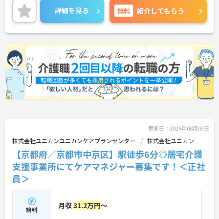
問い合わせください。
詳細を見る
無料
紹介してもらう
更新日：2026年08月03日
株式会社ユニカンユニカンケアプランセンター
株式会社ユニカン
【京都府／京都市中京区】駅徒歩6分◎居宅介護
支援事業所にてケアマネジャー募集です！＜正社
員＞
月収
31.2万円
～
給料