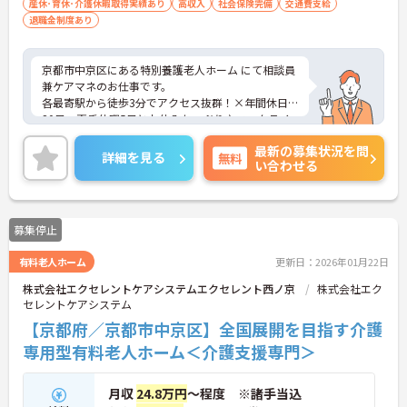
産休･育休･介護休暇取得実績あり
高収入
社会保険完備
交通費支給
退職金制度あり
京都市中京区にある特別養護老人ホーム にて相談員
兼ケアマネのお仕事です。
各最寄駅から徒歩3分でアクセス抜群！×年間休日1
20日、夏季休暇5日とお休みたっぷり♪ワークライ
フバランスを保つことができます◎
最新の募集状況を問
また、ご自身のご経験に合わせて教育を受けること
詳細を見る
無料
い合わせる
が出来るなど研修体制が充実してますので、安心し
て就業できます！
ご興味がある方は是非一度マイナビまでお問い合わ
せください。さらに詳細などお伝えします！
募集停止
有料老人ホーム
更新日：2026年01月22日
株式会社エクセレントケアシステムエクセレント西ノ京
株式会社エク
セレントケアシステム
【京都府／京都市中京区】全国展開を目指す介護
専用型有料老人ホーム＜介護支援専門＞
月収
24.8万円
～程度 ※諸手当込