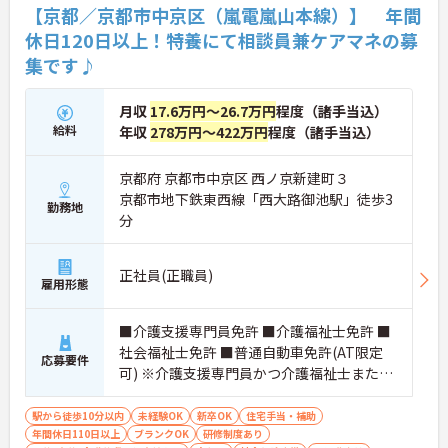
【京都／京都市中京区（嵐電嵐山本線）】 年間
休日120日以上！特養にて相談員兼ケアマネの募
集です♪
月収
17.6万円～26.7万円
程度（諸手当込）
給料
年収
278万円～422万円
程度（諸手当込）
京都府 京都市中京区 西ノ京新建町３
京都市地下鉄東西線「西大路御池駅」徒歩3
勤務地
分
正社員(正職員)
雇用形態
■介護支援専門員免許 ■介護福祉士免許 ■
社会福祉士免許 ■普通自動車免許(AT限定
応募要件
可) ※介護支援専門員かつ介護福祉士または
社会福祉士、普通自動車免許(AT限定可)を
お持ちの方 ■経験不問
駅から徒歩10分以内
未経験OK
新卒OK
住宅手当・補助
年間休日110日以上
ブランクOK
研修制度あり