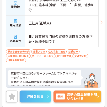
ＪＲ山陰本線(京都－下関)「二条駅」徒歩8
勤務地
分
正社員(正職員)
雇用形態
■介護支援専門員の資格をお持ちの方 ※学
応募要件
歴・経験不問です
駅から徒歩10分以内
残業少なめ
住宅手当・補助
日勤のみ
年間休日110日以上
ボーナス・賞与あり
社会保険完備
交通費支給
退職金制度あり
京都市中区にあるグループホームにてケアマネジャ
ーの求人です。
母体の法人は高齢者複合介護施設を全国282拠点展
開しているJASDAQ上場企業です。
時間外勤務がほとんどなく、またリフレッシュ休暇
最新の募集状況を問
を年間17日とれるため、プライベートとのメリハリ
詳細を見る
無料
い合わせる
をつけてご勤務いただける環境です。
ご興味ある方には、面接対策ポイントなど、さらに