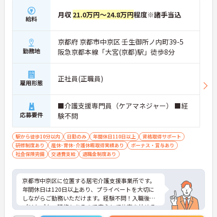
月収
21.0万円～24.8万円
程度※諸手当込
給料
京都府 京都市中京区 壬生御所ノ内町39-5
勤務地
阪急京都本線「大宮(京都)駅」徒歩8分
正社員(正職員)
雇用形態
■介護支援専門員（ケアマネジャー） ■経
応募要件
験不問
駅から徒歩10分以内
日勤のみ
年間休日110日以上
資格取得サポート
研修制度あり
産休･育休･介護休暇取得実績あり
ボーナス・賞与あり
社会保険完備
交通費支給
退職金制度あり
京都市中京区に位置する居宅介護支援事業所です。
年間休日は120日以上あり、プライベートを大切に
しながらご勤務いただけます。経験不問！入職後の
プリセプター研修もあるので安心して仕事を始める
ことができます。ご興味をお持ちの方はお気軽にお