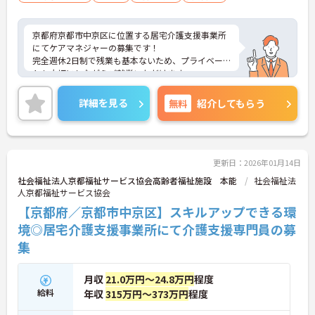
京都府京都市中京区に位置する居宅介護支援事業所
にてケアマネジャーの募集です！
完全週休2日制で残業も基本ないため、プライベー
トも大切にしながらご就業いただけます。
昇給制度もあり、頑張りが評価にしっかりと反映さ
れる環境ですので、モチベーションに繋げながらお
詳細を見る
無料
紹介してもらう
仕事に取り組んでいただけます。
ご興味ある方には、面接対策ポイントなど、さらに
詳細をお話しいたしますのでお気軽にご相談くださ
い！
更新日：2026年01月14日
社会福祉法人京都福祉サービス協会高齢者福祉施設 本能
社会福祉法
人京都福祉サービス協会
【京都府／京都市中京区】スキルアップできる環
境◎居宅介護支援事業所にて介護支援専門員の募
集
月収
21.0万円～24.8万円
程度
給料
年収
315万円～373万円
程度