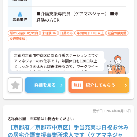
■介護支援専門員（ケアマネジャー） ■未
応募要件
経験の方OK
駅から徒歩10分以内
未経験OK
日勤のみ
年間休日110日以上
社会保険完備
交通費支給
京都府京都市中京区にある介護ステーションにてケ
アマネジャーのお仕事です。年間休日も120日以上
としっかりお休みも取得出来るので、ワークライフ
バランスを大切にしたい方にオススメです◎
ご興味ある方には、面接対策ポイントなど、さらに
詳細をお話しいたしますのでお気軽にご相談くださ
詳細を見る
無料
紹介してもらう
い。
更新日：2024年04月16日
名称非公開 ※詳細はお問合せください
【京都府／京都市中京区】手当充実◎日祝お休み
の居宅介護支援事業所求人です〈ケアマネジャ