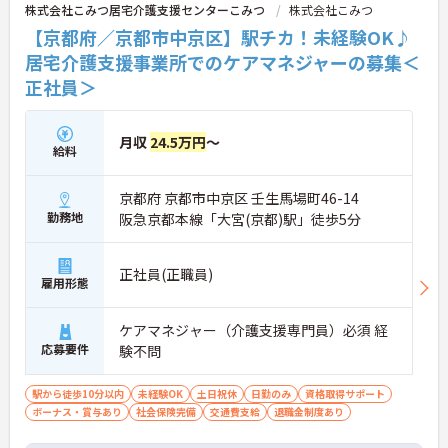
株式会社こみつ居宅介護支援センターこみつ
株式会社こみつ
【京都府／京都市中京区】駅チカ！未経験OK♪
居宅介護支援事業所でのケアマネジャーの募集＜
正社員＞
月収
24.5万円
～
給料
京都府 京都市中京区 壬生馬場町46-14
勤務地
阪急京都本線「大宮(京都)駅」徒歩5分
正社員(正職員)
雇用形態
ケアマネジャー（介護支援専門員）必須 経
応募要件
験不問
駅から徒歩10分以内
未経験OK
土日祝休
日勤のみ
資格取得サポート
ボーナス・賞与あり
社会保険完備
交通費支給
退職金制度あり