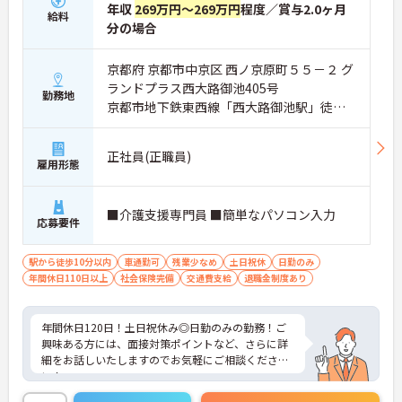
年収
269万円～269万円
程度／賞与2.0ヶ月
給料
分の場合
京都府 京都市中京区 西ノ京原町５５－２ グ
ランドプラス西大路御池405号
勤務地
京都市地下鉄東西線「西大路御池駅」徒歩3
分
正社員(正職員)
雇用形態
■介護支援専門員 ■簡単なパソコン入力
応募要件
駅から徒歩10分以内
車通勤可
残業少なめ
土日祝休
日勤のみ
年間休日110日以上
社会保険完備
交通費支給
退職金制度あり
年間休日120日！土日祝休み◎日勤のみの勤務！ご
興味ある方には、面接対策ポイントなど、さらに詳
細をお話しいたしますのでお気軽にご相談くださ
い！