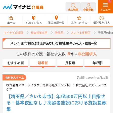
0
0
求人検索
会員登録
メニュー
ホーム
初めての方へ
面談会場一覧
保存した求人
最近見た求人
マイナビ介護職
社会福祉主事
埼玉県
さいたま市桜区
埼玉県の社
さいたま市桜区(埼玉県)の社会福祉主事
の求人・転職一覧
8
この条件の介護・福祉求人数
非公開求人
件 ＋
おすすめ順
新着順
月収順
年収順
有料老人ホーム
更新日：2026年05月29日
株式会社アズ・ライフケアあずみ苑グランデ桜
株式会社アズ・ライフ
ケア
【埼玉県／さいたま市】年収500万円以上目指せ
る！基本夜勤なし♪高齢者施設における施設長募
集