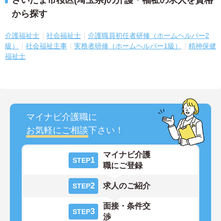
さいたま市桜区(埼玉県)の介護・福祉の求人を資格
から探す
介護福祉士
社会福祉士
介護職員初任者研修（ホームヘルパー2
級）
社会福祉主事
実務者研修（ホームヘルパー1級）
精神保健
福祉士
マイナビ介護職に
お気軽にご相談
下さい！
マイナビ介護
1
STEP
職にご登録
2
求人のご紹介
STEP
面接・条件交
3
STEP
渉