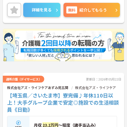
るのが特徴です。裁量が大きく任される部分も多い
ため、アイデアや気配りがダイレクトに施設の雰囲
詳細を見る
無料
紹介してもらう
気を良くし、スタッフの笑顔につながるやりがいを
感じられます。
＜学びを応援！充実の研修と資格手当＞「管理職専
用研修」をはじめ、コンプライアンス研修や職種別
専門研修など、成長を支えるプログラムが豊富で
す。また、資格取得への評価も手厚く、スキルアッ
プが収入アップにもつながります。
＜プライベートも大切にできる柔軟な働き方＞年間
休日は117日あり、1時間単位で取得できる有給休暇
や、最大40日まで積み立てられる積立有給休暇な
ど、休みを取りやすい制度が整っています。
通所介護（デイサービス）
更新日：2026年05月22日
株式会社アズ・ライフケアあずみ苑五関
株式会社アズ・ライフケア
【埼玉県／さいたま市】寮完備♪年休110日以
上！大手グループ企業で安定◎施設での生活相談
員《日勤》
月収
23.2万円
～程度（諸手当込み）