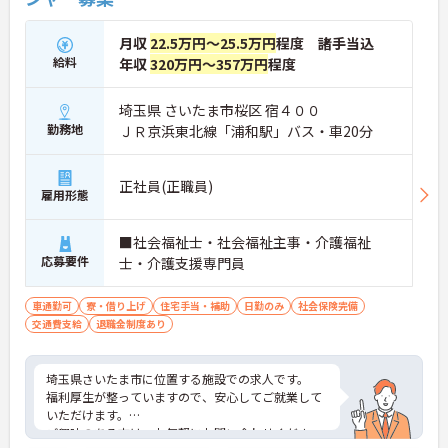
好評です。効率よく働けます。
月収
22.5万円～25.5万円
程度 諸手当込
給料
年収
320万円～357万円
程度
埼玉県 さいたま市桜区 宿４００
勤務地
ＪＲ京浜東北線「浦和駅」バス・車20分
正社員(正職員)
雇用形態
■社会福祉士・社会福祉主事・介護福祉
応募要件
士・介護支援専門員
車通勤可
寮・借り上げ
住宅手当・補助
日勤のみ
社会保険完備
交通費支給
退職金制度あり
埼玉県さいたま市に位置する施設での求人です。
福利厚生が整っていますので、安心してご就業して
いただけます。
ご興味のある方は、お気軽にお問い合わせくださ