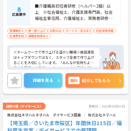
■介護職員初任者研修（ヘルパー2級）以
上 ※社会福祉士、介護支援専門員、社会
応募要件
福祉主事任用、介護福祉士、実務者研修歓
迎 ■管理職、生活相談員、サービス提供責
任者、またはそれらに類する職種での業務
管理職求人
寮・借り上げ
日勤のみ
ボーナス・賞与あり
社会保険完備
交通費支給
退職金制度あり
経験をお持ちの方 ■普通自動車免許（AT
限定可）必須
＜チームワークで作り上げる温かい職場＞施設運営
はトップダウンではなく、スタッフ全員で作り上げ
ることを大切にしています。「みんなが気持ちよく
働ける環境」を目指し、チームワークを重視してい
るのが特徴です。裁量が大きく任される部分も多い
ため、アイデアや気配りがダイレクトに施設の雰囲
詳細を見る
無料
紹介してもらう
気を良くし、スタッフの笑顔につながるやりがいを
感じられます。
＜学びを応援！充実の研修と資格手当＞「管理職専
用研修」をはじめ、コンプライアンス研修や職種別
専門研修など、成長を支えるプログラムが豊富で
通所介護（デイサービス）
更新日：2025年05月07日
す。また、資格取得への評価も手厚く、スキルアッ
株式会社ネヲハルネヲハル デイサービス田島
株式会社ネヲハル
プが収入アップにもつながります。
＜プライベートも大切にできる柔軟な働き方＞年間
【埼玉県／さいたま市桜区】年間休日115日／福
休日は117日あり、1時間単位で取得できる有給休暇
利厚生充実／デイサービスでの管理職
や、最大40日まで積み立てられる積立有給休暇な