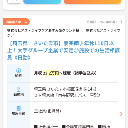
っています。
◆年間休日は117日以上あり、シフト制ですが希望
休も考慮してもらえるので予定が立てやすいのが嬉
しいポイントです。有給休暇は1時間単位で取得でき
有料老人ホーム
更新日：2026年05月18日
るので、「ちょっと用事を済ませたい」という時に
株式会社アズ・ライフケアあずみ苑グランデ桜
株式会社アズ・ライフ
も便利。オンとオフを上手に切り替えて、自分らし
ケア
い働き方が実現できます。
◆タブレット端末を活用した介護記録システムを導
【埼玉県／さいたま市】寮完備♪年休110日以
入♪スタッフ同士の情報共有もスムーズになり、
上！大手グループ企業で安定◎施設での生活相談
「ご利用者様と向き合う時間が増えた」と現場でも
員《日勤》
好評です。効率よく働けます。
月収
23.2万円
～程度（諸手当込み）
給料
埼玉県 さいたま市桜区 栄和6-14-3
勤務地
ＪＲ埼京線「南与野駅」バス・車5分
正社員(正職員)
雇用形態
■社会福祉士 ■介護支援専門員 ■精神