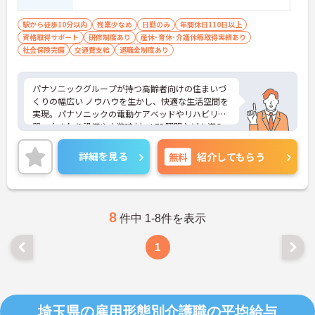
ずれか ※普通自動車免許（ＡＴ限定可）必
須
駅から徒歩10分以内
残業少なめ
日勤のみ
年間休日110日以上
資格取得サポート
研修制度あり
産休･育休･介護休暇取得実績あり
社会保険完備
交通費支給
退職金制度あり
パナソニックグループが持つ高齢者向けの住まいづ
くりの幅広い ノウハウを生かし、快適な生活空間を
実現。パナソニックの電動ケアベッドやリハビリ機
器、水まわり設備や内装建材、LED照明などを導入
しており、ご利用者様はもちろん職員も働きやすい
環境です。ご興味のある方は是非お気軽にお問い合
詳細を見る
無料
紹介してもらう
わせください。
8
件中 1-8件を表示
1
埼玉県の雇用形態別介護職の平均給与