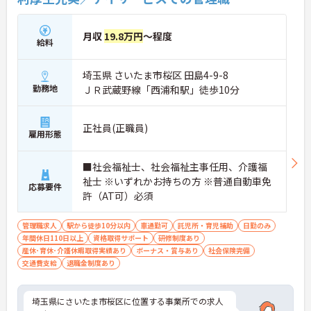
ど、休みを取りやすい制度が整っています。
月収
19.8万円
～程度
給料
埼玉県 さいたま市桜区 田島4-9-8
勤務地
ＪＲ武蔵野線「西浦和駅」徒歩10分
正社員(正職員)
雇用形態
■社会福祉士、社会福祉主事任用、介護福
祉士 ※いずれかお持ちの方 ※普通自動車免
応募要件
許（AT可）必須
管理職求人
駅から徒歩10分以内
車通勤可
託児所・育児補助
日勤のみ
年間休日110日以上
資格取得サポート
研修制度あり
産休･育休･介護休暇取得実績あり
ボーナス・賞与あり
社会保険完備
交通費支給
退職金制度あり
埼玉県にさいたま市桜区に位置する事業所での求人