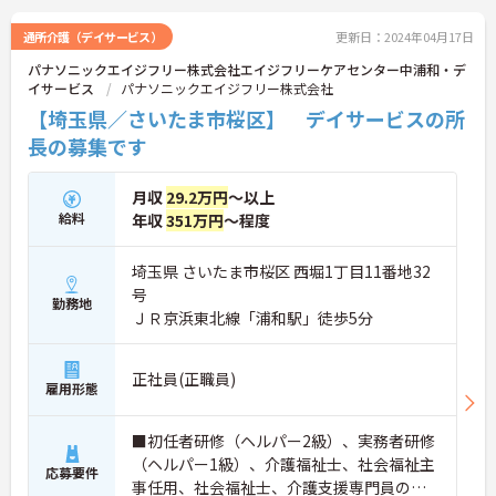
援に向けての熱い想いのスタッフが多く、活気があ
る職場も魅力の1つです。
通所介護（デイサービス）
更新日：2024年04月17日
ご興味のある方はお気軽にお問い合わせ下さいま
パナソニックエイジフリー株式会社エイジフリーケアセンター中浦和・デ
せ。
イサービス
パナソニックエイジフリー株式会社
【埼玉県／さいたま市桜区】 デイサービスの所
長の募集です
月収
29.2万円
～以上
給料
年収
351万円
～程度
埼玉県 さいたま市桜区 西堀1丁目11番地32
号
勤務地
ＪＲ京浜東北線「浦和駅」徒歩5分
正社員(正職員)
雇用形態
■初任者研修（ヘルパー2級）、実務者研修
（ヘルパー1級）、介護福祉士、社会福祉主
応募要件
事任用、社会福祉士、介護支援専門員のい