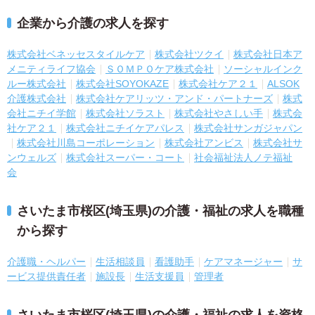
企業から介護の求人を探す
株式会社ベネッセスタイルケア
株式会社ツクイ
株式会社日本ア
メニティライフ協会
ＳＯＭＰＯケア株式会社
ソーシャルインク
ルー株式会社
株式会社SOYOKAZE
株式会社ケア２１
ALSOK
介護株式会社
株式会社ケアリッツ・アンド・パートナーズ
株式
会社ニチイ学館
株式会社ソラスト
株式会社やさしい手
株式会
社ケア２１
株式会社ニチイケアパレス
株式会社サンガジャパン
株式会社川島コーポレーション
株式会社アンビス
株式会社サ
ンウェルズ
株式会社スーパー・コート
社会福祉法人ノテ福祉
会
さいたま市桜区(埼玉県)の介護・福祉の求人を職種
から探す
介護職・ヘルパー
生活相談員
看護助手
ケアマネージャー
サ
ービス提供責任者
施設長
生活支援員
管理者