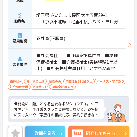
給料
埼玉県 さいたま市桜区 大字五関29-1
勤務地
ＪＲ京浜東北線「北浦和駅」バス・車17分
正社員(正職員)
雇用形態
■社会福祉士 ■介護支援専門員 ■精神
保健福祉士 ■介護福祉士(実務経験1年以
応募要件
上) ■社会福祉主事任用 いずれか取得さ
れている方 ■普通自動車免許をお持ちの
方 ※厚生労働大臣が定める科目を3科目以上
車通勤可
寮・借り上げ
日勤のみ
年間休日110日以上
ボーナス・賞与あり
社会保険完備
交通費支給
履修していることが成績証明書の提示にて
退職金制度あり
認められる方もご応募可能です。
◆施設の「顔」となる重要なポジションです。ケア
マネジャーや介護スタッフと連携しながら、お客様
の受け入れやご家族様の相談対応、契約手続きなど
を行います。時にはご自宅へ説明に伺うことも。業
務の幅は広いですが、その分、お客様の「困った」
に寄り添い、解決できた時の喜びはひとしおです。
詳細を見る
無料
紹介してもらう
親身な対応ができるあなたを、スタッフみんなが待