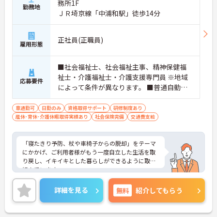
務所1F
勤務地
ＪＲ埼京線「中浦和駅」徒歩14分
正社員(正職員)
雇用形態
■社会福祉士、社会福祉主事、精神保健福
祉士・介護福祉士・介護支援専門員 ※地域
応募要件
によって条件が異なります。 ■普通自動車
免許（AT限定可） ※未経験可、ブランク可
車通勤可
日勤のみ
資格取得サポート
研修制度あり
産休･育休･介護休暇取得実績あり
社会保険完備
交通費支給
「寝たきり予防、杖や車椅子からの脱却」をテーマ
にかかげ、ご利用者様がもう一度自立した生活を取
り戻し、イキイキとした暮らしができるように取り
組んでいます。
整骨院からスタートした法人で、現在も店舗を増や
し続けている安定感のある母体です。事業拡大傾向
詳細を見る
無料
紹介してもらう
にあるため、頑張り次第ではキャリアアップも見込
めるます。複数の店舗を経営しているノウハウを生
かした研修制度も自身の成長に繋がります。自立支