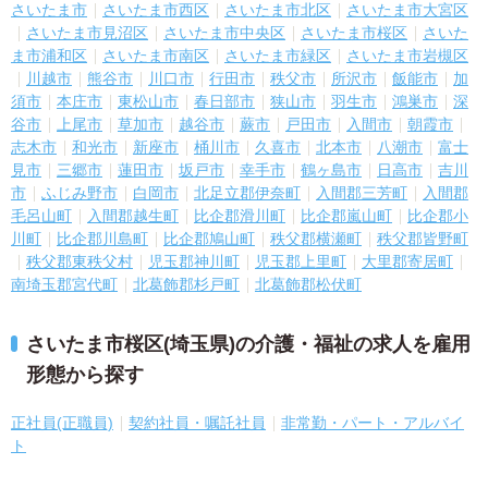
さいたま市
さいたま市西区
さいたま市北区
さいたま市大宮区
さいたま市見沼区
さいたま市中央区
さいたま市桜区
さいた
ま市浦和区
さいたま市南区
さいたま市緑区
さいたま市岩槻区
川越市
熊谷市
川口市
行田市
秩父市
所沢市
飯能市
加
須市
本庄市
東松山市
春日部市
狭山市
羽生市
鴻巣市
深
谷市
上尾市
草加市
越谷市
蕨市
戸田市
入間市
朝霞市
志木市
和光市
新座市
桶川市
久喜市
北本市
八潮市
富士
見市
三郷市
蓮田市
坂戸市
幸手市
鶴ヶ島市
日高市
吉川
市
ふじみ野市
白岡市
北足立郡伊奈町
入間郡三芳町
入間郡
毛呂山町
入間郡越生町
比企郡滑川町
比企郡嵐山町
比企郡小
川町
比企郡川島町
比企郡鳩山町
秩父郡横瀬町
秩父郡皆野町
秩父郡東秩父村
児玉郡神川町
児玉郡上里町
大里郡寄居町
南埼玉郡宮代町
北葛飾郡杉戸町
北葛飾郡松伏町
さいたま市桜区(埼玉県)の介護・福祉の求人を雇用
形態から探す
正社員(正職員)
契約社員・嘱託社員
非常勤・パート・アルバイ
ト