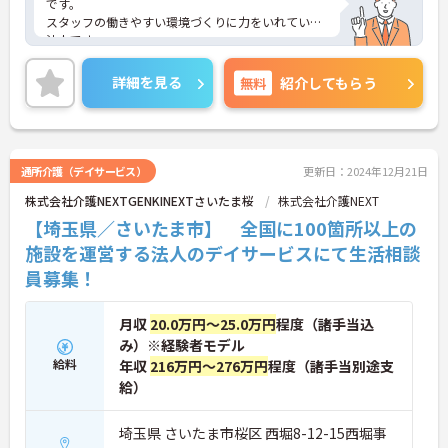
です。
スタッフの働きやすい環境づくりに力をいれている
法人です。
福利厚生も充実しており、長く安心してご就業いた
だけます。
詳細を見る
無料
紹介してもらう
ご興味のある方はお気軽にお問い合わせ下さい。
通所介護（デイサービス）
更新日：2024年12月21日
株式会社介護NEXTGENKINEXTさいたま桜
株式会社介護NEXT
【埼玉県／さいたま市】 全国に100箇所以上の
施設を運営する法人のデイサービスにて生活相談
員募集！
月収
20.0万円～25.0万円
程度（諸手当込
み）※経験者モデル
給料
年収
216万円～276万円
程度（諸手当別途支
給）
埼玉県 さいたま市桜区 西堀8-12-15西堀事