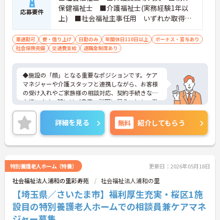
保健福祉士 ■介護福祉士(実務経験1年以
応募要件
上) ■社会福祉主事任用 いずれか取得さ
れている方 ■普通自動車免許をお持ちの
方 ※厚生労働大臣が定める科目を3科目以上
車通勤可
寮・借り上げ
日勤のみ
年間休日110日以上
ボーナス・賞与あり
社会保険完備
交通費支給
履修していることが成績証明書の提示にて
退職金制度あり
認められる方もご応募可能です。
◆施設の「顔」となる重要なポジションです。ケア
マネジャーや介護スタッフと連携しながら、お客様
の受け入れやご家族様の相談対応、契約手続きなど
を行います。時にはご自宅へ説明に伺うことも。業
務の幅は広いですが、その分、お客様の「困った」
に寄り添い、解決できた時の喜びはひとしおです。
詳細を見る
無料
紹介してもらう
親身な対応ができるあなたを、スタッフみんなが待
っています。
◆年間休日は117日以上あり、シフト制ですが希望
休も考慮してもらえるので予定が立てやすいのが嬉
しいポイントです。有給休暇は1時間単位で取得でき
特別養護老人ホーム（特養）
更新日：2026年05月18日
るので、「ちょっと用事を済ませたい」という時に
社会福祉法人浦和の里彩寿苑
社会福祉法人浦和の里
も便利。オンとオフを上手に切り替えて、自分らし
い働き方が実現できます。
【埼玉県／さいたま市】福利厚生充実・桜区1施
◆タブレット端末を活用した介護記録システムを導
設目の特別養護老人ホームでの相談員兼ケアマネ
入♪スタッフ同士の情報共有もスムーズになり、
ジャー募集
「ご利用者様と向き合う時間が増えた」と現場でも