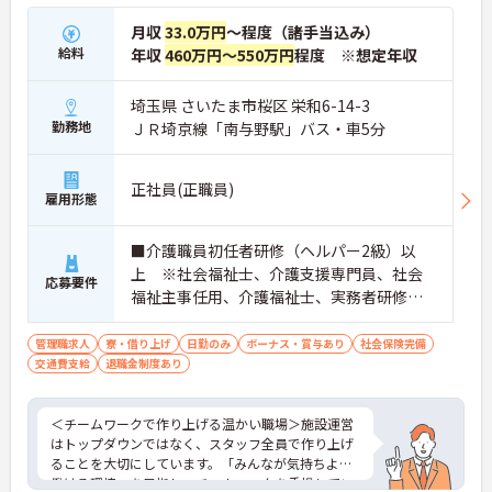
月収
33.0万円
～程度（諸手当込み）
給料
年収
460万円～550万円
程度 ※想定年収
埼玉県 さいたま市桜区 栄和6-14-3
勤務地
ＪＲ埼京線「南与野駅」バス・車5分
正社員(正職員)
雇用形態
■介護職員初任者研修（ヘルパー2級）以
上 ※社会福祉士、介護支援専門員、社会
応募要件
福祉主事任用、介護福祉士、実務者研修歓
迎 ■管理職、生活相談員、サービス提供責
任者、またはそれらに類する職種での業務
管理職求人
寮・借り上げ
日勤のみ
ボーナス・賞与あり
社会保険完備
交通費支給
退職金制度あり
経験をお持ちの方 ■普通自動車免許（AT
限定可）必須
＜チームワークで作り上げる温かい職場＞施設運営
はトップダウンではなく、スタッフ全員で作り上げ
ることを大切にしています。「みんなが気持ちよく
働ける環境」を目指し、チームワークを重視してい