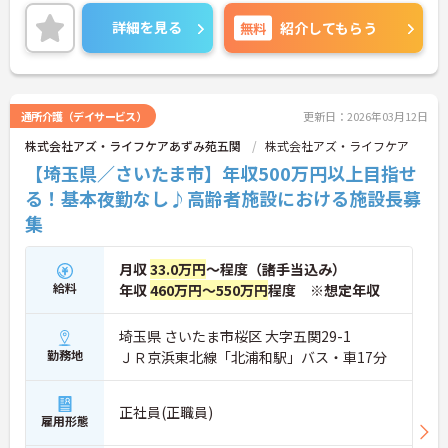
い。
詳細を見る
無料
紹介してもらう
通所介護（デイサービス）
更新日：2026年03月12日
株式会社アズ・ライフケアあずみ苑五関
株式会社アズ・ライフケア
【埼玉県／さいたま市】年収500万円以上目指せ
る！基本夜勤なし♪高齢者施設における施設長募
集
月収
33.0万円
～程度（諸手当込み）
給料
年収
460万円～550万円
程度 ※想定年収
埼玉県 さいたま市桜区 大字五関29-1
勤務地
ＪＲ京浜東北線「北浦和駅」バス・車17分
正社員(正職員)
雇用形態