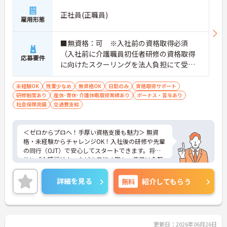
【専門資格を活かした収入アップと明確なキャリア
正社員(正職員)
形成が期待できます】
雇用形態
・資格手当が支給されるほか、年2回の評価面談で
個人の頑張りが給与に還元される仕組みが整ってい
■無資格：可 ※入社前の資格取得必須
ます
（入社前に介護職員初任者研修の資格取得
・サービス提供責任者や管理者へのキャリアアップ
応募要件
も目指せます
に向けたスクーリングを法人負担にて受講
していただきます。） ■実務経験：不問
【IT化と手厚いフォロー体制により、業務のストレ
未経験OK
残業少なめ
無資格OK
日勤のみ
資格取得サポート
スを軽減できます】
研修制度あり
産休･育休･介護休暇取得実績あり
ボーナス・賞与あり
・記録票の提出やシフト確認をすべてスマートフォ
社会保険完備
交通費支給
ンで行えるため、手書きの書類作成や事業所への移
動の手間が省けケア業務に集中できます
・定期的な面談を通じて上司がフォローする体制が
＜ゼロからプロへ！手厚い資格支援も魅力＞ 無資
あり、訪問介護でありながら孤立することなくチー
格・未経験からチャレンジOK！入社後の研修や先輩
ムの支援を受けながら業務に取り組めます
の同行（OJT）で安心してスタートできます。将来
的に「介護福祉士」などを目指す際も、費用は全額
会社負担。一人ひとりの「学びたい」を全力で応援
します！
詳細を見る
無料
紹介してもらう
＜高収入＆選べる休みで充実＞ 月給32万円（夜勤あ
り）の厚待遇に加え、基本的に定時退社OK♪休日は
曜日固定の「完全週休2日制」で予定が立てやす
く、年間12日間の「特別有給休暇」も付与。しっか
り稼いでしっかり休む、メリハリある働き方が可能
更新日：2026年06月26日