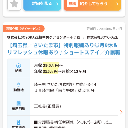
えています。入社後はOJT制度による先輩スタッフ
・施設運営への尽力やチームワークは、賞与とは別
詳細を見る
無料
紹介してもらう
の丁寧な指導や定期的な面談があり、資格取得支援
の「特別報酬」として目に見える形で還元されま
制度も完備しているため、着実にスキルを磨ける環
す。
境です。待遇面では、月給に加えて年2回の賞与や実
・残業少なめの環境に加え、年間17日ものリフレッ
績に応じた特別報酬の支給制度があり、日々の努力
シュ休暇が用意されておりプライベートの時間を大
やチームワークが収入に反映されます。また、残業
切にできます。
通所介護（デイサービス）
更新日：2026年07月28日
がほぼなく年間17日のリフレッシュ休暇を利用でき
株式会社SOYOKAZE桜中央ケアセンターそよ風
株式会社SOYOKAZE
るほか、定年65歳かつ70歳までの再雇用制度を設け
ているため、ワークライフバランスを保ちながら長
【埼玉県／さいたま市】特別報酬あり◎月9休＆
期的にキャリアを築いていけます。自分らしい身だ
リフレッシュ休暇あり♪ショートステイ／介護職
しなみで働ける点も魅力の一つであり、安定した基
盤のもとで新たな挑戦が期待できます。
月収
29.5万円
～
★おすすめPOINT★
給料
年収
355万円
～月給×12ヶ月
【毎朝のミーティングで情報を共有し、スタッフ間
で円滑に連携できる体制です】
・スタッフ全員で毎朝お客様の体調や変化を共有す
埼玉県 さいたま市桜区 中島1-3-14
る仕組みにより、多職種間でスムーズな連携を図る
勤務地
ＪＲ埼京線「南与野駅」徒歩10分
ことができます。
・困った時もすぐに相談してフォローし合える風通
しの良い職場環境のため、周囲との信頼関係を深め
正社員(正職員)
雇用形態
ながら業務に取り組めます。
【充実したフォローアップ体制と資格取得支援で、
■介護職員初任者研修（ヘルパー2級）以上
着実にキャリアを積んでいけます】
応募要件