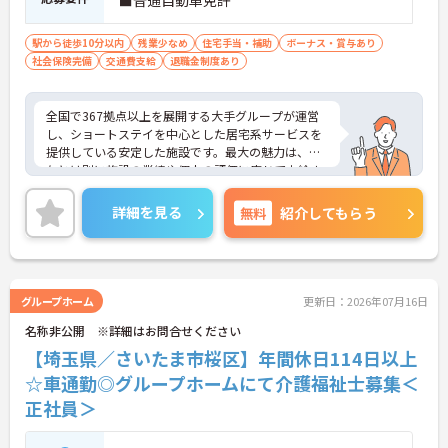
■普通自動車免許
・経験や年齢に関係なくOJT制度で先輩スタッフか
ら丁寧な指導を受けられるため、業務の疑問や不安
をその場で解消できます。
駅から徒歩10分以内
残業少なめ
住宅手当・補助
ボーナス・賞与あり
・定期的な面談やフォロー研修に加えて各種資格の
社会保険完備
交通費支給
退職金制度あり
取得支援制度も活用できることで、介護の専門性を
高めながら成長を目指せます。
全国で367拠点以上を展開する大手グループが運営
【業績や日々の努力を多角的に評価する「特別報酬
し、ショートステイを中心とした居宅系サービスを
制度」で、収入アップが期待できます】
提供している安定した施設です。最大の魅力は、賞
・賞与とは別に、円滑な施設運営への協力やチーム
与とは別に施設の業績や個人の評価に応じて支給さ
ワークなどの貢献度合いを評価して特別報酬を支給
れる独自の特別報酬制度です。直近の支給実績では
する独自の仕組みがあります。
平均34.1万円となっており、日々の頑張りやチーム
詳細を見る
無料
紹介してもらう
・一人ひとりの頑張りが目に見える形でしっかりと
への貢献が直接収入に反映される非常にやりがいの
還元されるため、高いモチベーションを維持しなが
ある環境が整っています。また、毎朝の情報共有ミ
ら仕事に向き合うことができます。
ーティングを通じてスタッフ同士の連携が強化され
ており、平均勤続年数7.2年という高い定着率を実現
【残業が少なく豊富な休暇制度を利用して、長期的
しています。資格取得支援制度を活用して勤務時間
グループホーム
更新日：2026年07月16日
に無理のないペースで働けます】
内に研修を受講できるなど教育体制も充実している
名称非公開 ※詳細はお問合せください
・残業は月平均10時間程度、年間17日間のリフレッ
ため、介護職からケアマネジャーや管理職への着実
シュ休暇や産前産後・育児休暇など多様な休暇制度
なステップアップが期待できます。定年65歳・再雇
【埼玉県／さいたま市桜区】年間休日114日以上
を利用して私生活を大切にできます。
用70歳までの継続雇用制度も完備されており、ご自
☆車通勤◎グループホームにて介護福祉士募集＜
・65歳の定年後も70歳まで勤務可能な再雇用制度や
身らしさを大切にしながら大手ならではの安定基盤
退職金制度を設けており、大手グループの安定した
正社員＞
のもとで末永くご活躍いただけます。
基盤のもとで長く雇用が保証されます。
★おすすめPOINT★