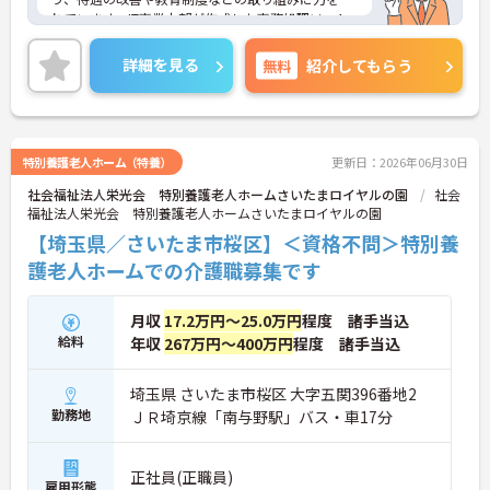
れています。IT事業本部が作成した事務処理ソフト
を導入しており、事務作業は少なく、その分ご利用
者様への対応を重視することもできます。入社後の
詳細を見る
無料
紹介してもらう
研修はもちろん、介護技術研修、PC研修、マナー研
修、資格取得のための勉強会等ステップに応じて用
意されており安心してご就業いただけます。
ご興味を持たれた方は面接対策ポイントや求人の詳
細などお話しいたしますのでお気軽にお問い合わせ
特別養護老人ホーム（特養）
更新日：2026年06月30日
下さい。
社会福祉法人栄光会 特別養護老人ホームさいたまロイヤルの園
社会
福祉法人栄光会 特別養護老人ホームさいたまロイヤルの園
【埼玉県／さいたま市桜区】＜資格不問＞特別養
護老人ホームでの介護職募集です
月収
17.2万円～25.0万円
程度 諸手当込
給料
年収
267万円～400万円
程度 諸手当込
埼玉県 さいたま市桜区 大字五関396番地2
勤務地
ＪＲ埼京線「南与野駅」バス・車17分
正社員(正職員)
雇用形態