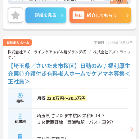
のもと、正社員比率94%という強固なチーム体制を
構築しています。介護福祉士資格手当や年2回の評価
面談など、専門資格と成果が収入に直結する仕組み
詳細を見る
無料
紹介してもらう
が整っています。夜勤なしの完全週休2日制（曜日固
定）を採用し、日々の記録業務はスマートフォンで
完結するため、施設勤務特有の不規則なシフトや煩
雑な事務作業の負担を抑え、ケアに専念できます。
定期的な面談で不安を解消できるフォロー体制もあ
有料老人ホーム
更新日：2026年07月13日
り、介護福祉士としてサ責や管理者への着実なキャ
株式会社アズ・ライフケアあずみ苑グランデ桜
株式会社アズ・ライフ
リアアップを目指す有資格者の方に推奨できる環境
ケア
です。
【埼玉県／さいたま市桜区】日勤のみ♪福利厚生
★おすすめPOINT★
充実◎介護付き有料老人ホームでケアマネ募集＜
【夜勤なし・曜日固定の休日で、身体への負担を抑
正社員＞
えた働き方が実現できます】
・8:00～19:00の間での実働8時間勤務で夜勤が存在
しないため、生活リズムを整えながら健康的に働き
続けることができます
月収
23.0万円～30.5万円
給料
・完全週休2日制（曜日固定）を採用していること
により、先々の予定が立てやすくプライベートの時
間をしっかりと確保できる環境です
埼玉県 さいたま市桜区 栄和6-14-3
勤務地
ＪＲ武蔵野線「西浦和駅」バス・車9分
【専門資格を活かした収入アップと明確なキャリア
形成が期待できます】
・介護福祉士資格手当が支給されるほか、年2回の