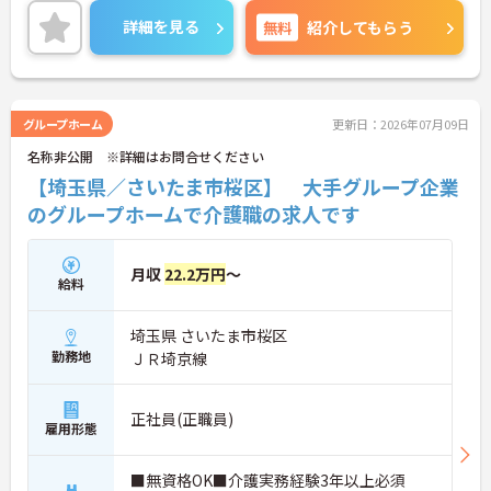
のサポートあり！現場を最大限サポートするため
詳細を見る
無料
紹介してもらう
に、教育・研修・採用を専門とする部署や、コンプ
ライアンスを推進する部署があり、グループ企業を
含めた柔軟かつ強固なバックアップがあります。ご
興味ある方には、面接対策ポイントなど、さらに詳
細をお話しいたしますのでお気軽にご相談くださ
グループホーム
更新日：2026年07月09日
い。
名称非公開 ※詳細はお問合せください
【埼玉県／さいたま市桜区】 大手グループ企業
のグループホームで介護職の求人です
月収
22.2万円
～
給料
埼玉県 さいたま市桜区
勤務地
ＪＲ埼京線
正社員(正職員)
雇用形態
■無資格OK■介護実務経験3年以上必須