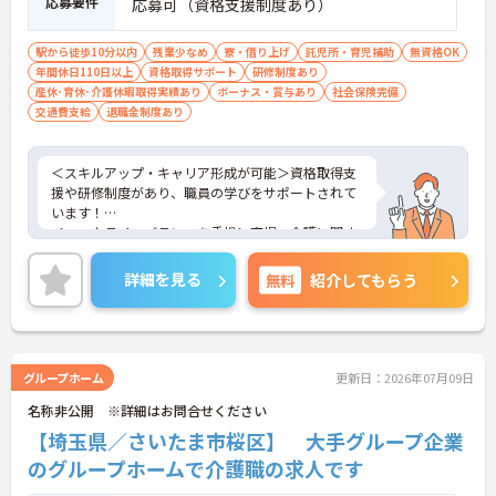
応募要件
応募可（資格支援制度あり）
駅から徒歩10分以内
残業少なめ
寮・借り上げ
託児所・育児補助
無資格OK
年間休日110日以上
資格取得サポート
研修制度あり
産休･育休･介護休暇取得実績あり
ボーナス・賞与あり
社会保険完備
交通費支給
退職金制度あり
＜スキルアップ・キャリア形成が可能＞資格取得支
援や研修制度があり、職員の学びをサポートされて
います！
＜ワークライフバランスを重視＞育児・介護に関す
る制度や社宅制度、各種手当など、長く安心して働
きやすい環境が整っています。
詳細を見る
無料
紹介してもらう
＜寄り添ったケアの実施＞利用者さまに深く寄り添
ったサービスの提供を目指し、職員の専門性を高め
るような人材育成にも注力されています。
ご興味のある方には、面接対策ポイント等、さらに
詳細をお話ししますのでお気軽にご相談ください！
グループホーム
更新日：2026年07月09日
名称非公開 ※詳細はお問合せください
【埼玉県／さいたま市桜区】 大手グループ企業
のグループホームで介護職の求人です