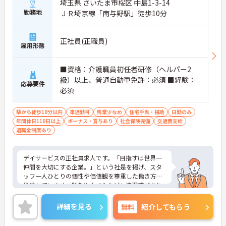
もと、困った時もすぐにお互いをフォローし合えま
埼玉県 さいたま市桜区 中島1-3-14
す。
勤務地
ＪＲ埼京線「南与野駅」徒歩10分
【残業が少なく独自の休暇制度も完備され、長期的
に安定して働ける環境です】
正社員(正職員)
雇用形態
・残業は少なく、年間17日のリフレッシュ休暇も取
得できることで、心身の疲労をしっかり回復できま
す。
■資格：介護職員初任者研修（ヘルパー2
・定年65歳以降も再雇用制度で70歳まで勤務可能で
級）以上、普通自動車免許：必須 ■経験：
あり、退職金制度も備わって無理なく長く続けられ
応募要件
必須
ます。
【一人ひとりの個性や希望を尊重し、自分らしくキ
駅から徒歩10分以内
車通勤可
残業少なめ
住宅手当・補助
日勤のみ
ャリアを描ける職場です】
年間休日110日以上
ボーナス・賞与あり
社会保険完備
交通費支給
・時短勤務からフルタイム、さらには管理者へのス
退職金制度あり
テップアップまで、ライフステージに合わせた働き
方を選択できます。
・清潔感があれば髪色やネイルなども自由となって
デイサービスの正社員求人です。「目指すは世界一
おり、自分らしいスタイルを大切にできる環境で
仲間を大切にする企業。」という社是を掲げ、スタ
す。
ッフ一人ひとりの個性や価値観を尊重した働き方を
推進しています。髪色やネイルなども清潔感があれ
ば原則自由となっており、自分らしいスタイルで無
理なく働くことが可能です。日々の頑張りやチーム
詳細を見る
無料
紹介してもらう
ワークは賞与とは別に支給される特別報酬としてし
っかり還元されるため、高いモチベーションを維持