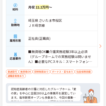
月収
22.2万円
～
給料
埼玉県 さいたま市桜区
勤務地
ＪＲ埼京線
正社員(正職員)
雇用形態
■無資格OK■介護実務経験3年以上必須
（グループホームでの実務経験は問いませ
応募要件
ん）■必要なPCスキル：スマートフォンで
のデータの入力が必須
車通勤可
無資格OK
研修制度あり
ボーナス・賞与あり
社会保険完備
退職金制度あり
認知症高齢者の介護に対応したグループホーム「愛
の家」を中心に全国280以上の事業所を運営してい
ます。毎年新規オープンも多数あり、今回の募集は
事業拡大が背景にあります。介護職員初任者研修、
介護支援専門員、タクティールケアなどの資格取得