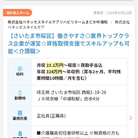
（通称：マジ神）では、認知症ケアや介護技術など
の専門性を認定されると、1資格につき月給＋1万円
有料老人ホーム
更新日：2026年07月10日
（最大4万円）の手当がつきます。キャリアアップす
株式会社ベネッセスタイルケアリハビリホームまどか中浦和
株式会社
れば年収UPも目指せるため、高いモチベーションで
ベネッセスタイルケア
働き続けられます。
＜家族も嬉しい！ベネッセグループならではの手厚
【さいたま市桜区】働きやすさ◎業界トップクラ
い福利厚生＞ご家族も支える制度が満載♪産休・育
ス企業が運営☆資格取得支援でスキルアップも可
休の取得実績も多数あり、ライフステージが変わっ
能＜介護職＞
ても長く安心して働き続けられる環境が整っていま
す。
月収
23.2万円
～程度※夜勤手当込
年収
324万円
～年収例（賞与2ヶ月、平均残
給料
業時間10時間／月を含む）
埼玉県 さいたま市桜区 西堀1-18-26
勤務地
ＪＲ埼京線「中浦和駅」徒歩4分
正社員(正職員)
雇用形態
■介護職員初任者研修以上 ※無資格の方も