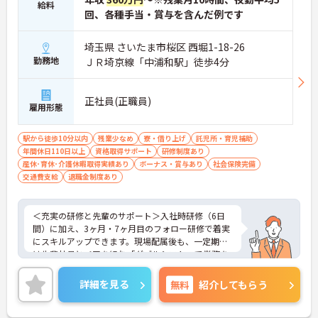
給料
回、各種手当・賞与を含んだ例です
埼玉県 さいたま市桜区 西堀1-18-26
勤務地
ＪＲ埼京線「中浦和駅」徒歩4分
正社員(正職員)
雇用形態
駅から徒歩10分以内
残業少なめ
寮・借り上げ
託児所・育児補助
年間休日110日以上
資格取得サポート
研修制度あり
産休･育休･介護休暇取得実績あり
ボーナス・賞与あり
社会保険完備
交通費支給
退職金制度あり
＜充実の研修と先輩のサポート＞入社時研修（6日
間）に加え、3ヶ月・7ヶ月目のフォロー研修で着実
にスキルアップできます。現場配属後も、一定期間
は先輩社員とペアを組む「ダブルシフト」で業務を
習得できるので、一人で抱え込むことはありませ
ん。
詳細を見る
無料
紹介してもらう
＜頑張りが給与に直結！専門性を磨いて年収アップ
＞経験やスキルがしっかり給与に反映される仕組み
です。定期昇給に加え、独自の社内専門資格制度