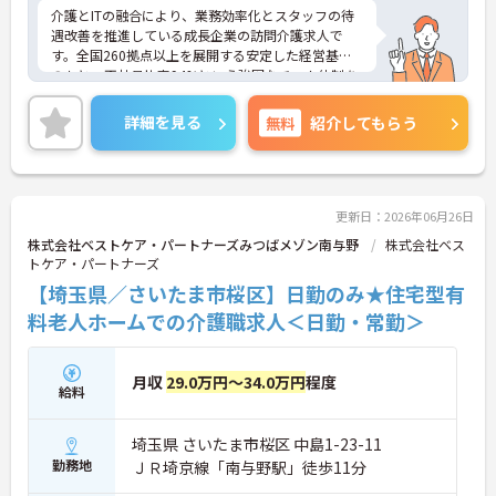
介護とITの融合により、業務効率化とスタッフの待
遇改善を推進している成長企業の訪問介護求人で
す。全国260拠点以上を展開する安定した経営基盤
のもと、正社員比率94%という強固なチーム体制を
構築しています。資格手当や年2回の評価面談など、
専門資格と成果が収入に直結する仕組みが整ってい
詳細を見る
無料
紹介してもらう
ます。夜勤なしの完全週休2日制（曜日固定）を採用
し、日々の記録業務はスマートフォンで完結するた
め、施設勤務特有の不規則なシフトや煩雑な事務作
業の負担を抑え、ケアに専念できます。定期的な面
談で不安を解消できるフォロー体制もあり、介護福
更新日：2026年06月26日
祉士の資格取得やサ責や管理者への着実なキャリア
株式会社ベストケア・パートナーズみつばメゾン南与野
株式会社ベス
アップを目指す有資格者の方に推奨できる環境で
トケア・パートナーズ
す。
【埼玉県／さいたま市桜区】日勤のみ★住宅型有
★おすすめPOINT★
料老人ホームでの介護職求人＜日勤・常勤＞
【夜勤なし・曜日固定の休日で、身体への負担を抑
えた働き方が実現できます】
・8:00～19:00の間での実働8時間勤務で夜勤が存在
月収
29.0万円～34.0万円
程度
給料
しないため、生活リズムを整えながら健康的に働き
続けることができます
・完全週休2日制（曜日固定）を採用していること
埼玉県 さいたま市桜区 中島1-23-11
により、先々の予定が立てやすくプライベートの時
勤務地
ＪＲ埼京線「南与野駅」徒歩11分
間をしっかりと確保できる環境です