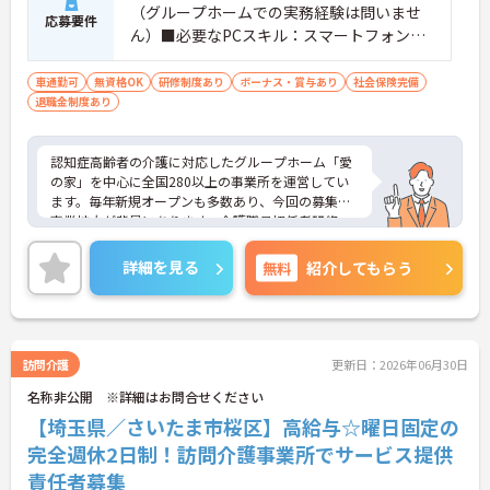
（グループホームでの実務経験は問いませ
応募要件
ん）■必要なPCスキル：スマートフォンで
のデータの入力が必須
車通勤可
無資格OK
研修制度あり
ボーナス・賞与あり
社会保険完備
退職金制度あり
認知症高齢者の介護に対応したグループホーム「愛
の家」を中心に全国280以上の事業所を運営してい
ます。毎年新規オープンも多数あり、今回の募集は
事業拡大が背景にあります。介護職員初任者研修、
介護支援専門員、タクティールケアなどの資格取得
のサポートあり！現場を最大限サポートするため
詳細を見る
無料
紹介してもらう
に、教育・研修・採用を専門とする部署や、コンプ
ライアンスを推進する部署があり、グループ企業を
含めた柔軟かつ強固なバックアップがあります。ご
興味ある方には、面接対策ポイントなど、さらに詳
細をお話しいたしますのでお気軽にご相談くださ
訪問介護
更新日：2026年06月30日
い。
名称非公開 ※詳細はお問合せください
【埼玉県／さいたま市桜区】高給与☆曜日固定の
完全週休2日制！訪問介護事業所でサービス提供
責任者募集