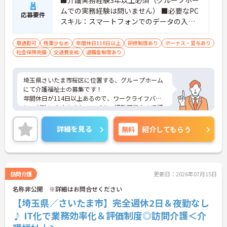
■介護実務経験3年以上必須（グループホー
ムでの実務経験は問いません） ■必要なPC
応募要件
スキル：スマートフォンでのデータの入力
が必須
車通勤可
残業少なめ
年間休日110日以上
研修制度あり
ボーナス・賞与あり
社会保険完備
交通費支給
退職金制度あり
埼玉県さいたま市桜区に位置する、グループホーム
にて介護福祉士の募集です！
年間休日が114日以上あるので、ワークライフバラ
ンスが叶います☆また、マイカー通勤可能なので通
勤らくらくです◎
ご興味のある方には、面接対策ポイントなど、さら
詳細を見る
無料
紹介してもらう
に詳細をお話しいたしますのでお気軽にご相談くだ
さい！
訪問介護
更新日：2026年07月15日
名称非公開 ※詳細はお問合せください
【埼玉県／さいたま市】完全週休2日＆夜勤なし
♪ IT化で業務効率化＆評価制度◎訪問介護＜介