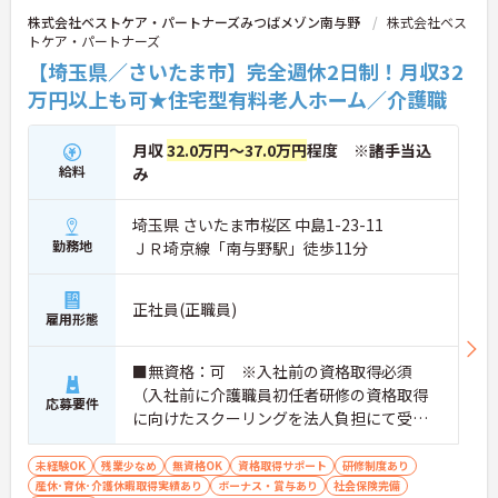
です。
株式会社ベストケア・パートナーズみつばメゾン南与野
株式会社ベス
＜意見を言い合えるフラットな関係＞ 気付きや提案
トケア・パートナーズ
を遠慮なく共有できる、風通しの良い職場です。ご
【埼玉県／さいたま市】完全週休2日制！月収32
利用者様の小さな変化を見逃さない「観察眼」を大
切にし、スタッフ同士も互いに配慮し合える温かい
万円以上も可★住宅型有料老人ホーム／介護職
関係性を築いています。
月収
32.0万円～37.0万円
程度 ※諸手当込
給料
み
埼玉県 さいたま市桜区 中島1-23-11
勤務地
ＪＲ埼京線「南与野駅」徒歩11分
正社員(正職員)
雇用形態
■無資格：可 ※入社前の資格取得必須
（入社前に介護職員初任者研修の資格取得
応募要件
に向けたスクーリングを法人負担にて受講
していただきます。） ■実務経験：不問
未経験OK
残業少なめ
無資格OK
資格取得サポート
研修制度あり
産休･育休･介護休暇取得実績あり
ボーナス・賞与あり
社会保険完備