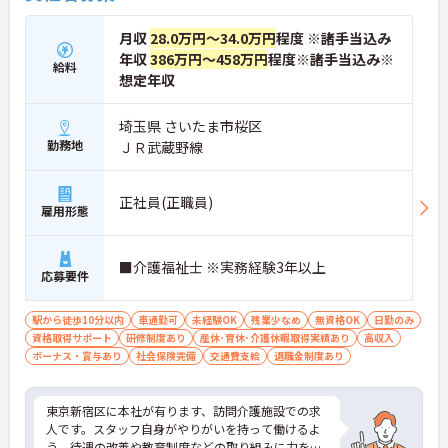
月収
28.0万円～34.0万円
程度 ※諸手当込み
年収
386万円～458万円
程度※諸手当込み※
給料
想定年収
埼玉県 さいたま市桜区
勤務地
ＪＲ武蔵野線
正社員(正職員)
雇用形態
■介護福祉士 ※実務経験3年以上
応募要件
駅から徒歩10分以内
車通勤可
未経験OK
残業少なめ
無資格OK
日勤のみ
資格取得サポート
研修制度あり
産休･育休･介護休暇取得実績あり
高収入
ボーナス・賞与あり
社会保険完備
交通費支給
退職金制度あり
東京新宿区に本社が有ります、訪問介護施設での求
人です。スタッフ自身がやりがいを持って働けるよ
う、待遇の改善や教育制度などの取り組みに力を入