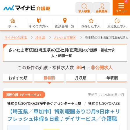
0
0
求人検索
会員登録
メニュー
ホーム
初めての方へ
面談会場一覧
保存した求人
最近見た求人
マイナビ介護職
埼玉県
さいたま市桜区
埼玉県の正社員(正職員)の求人
さいたま市桜区(埼玉県)の正社員(正職員)
の介護職・福祉の求
人・転職一覧
86
この条件の介護・福祉求人数
非公開求人
件 ＋
おすすめ順
新着順
月収順
年収順
通所介護（デイサービス）
更新日：2026年08月07日
株式会社SOYOKAZE桜中央ケアセンターそよ風
株式会社SOYOKAZE
【埼玉県／草加市】特別報酬あり◎月9日休＋リ
フレッシュ休暇＆日勤♪デイサービス／介護職