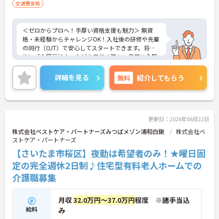
交通費支給
＜ゼロからプロへ！手厚い資格支援も魅力＞ 無資
格・未経験からチャレンジOK！入社後の研修や先輩
の同行（OJT）で安心してスタートできます。将来
的に「介護福祉士」などを目指す際も、費用は全額
会社負担。一人ひとりの「学びたい」を全力で応援
します！
詳細を見る
無料
紹介してもらう
＜高収入＆選べる休みで充実＞ 月給32万円（夜勤あ
り）の厚待遇に加え、基本的に定時退社OK♪休日は
曜日固定の「完全週休2日制」で予定が立てやす
く、年間12日間の「特別有給休暇」も付与。しっか
り稼いでしっかり休む、メリハリある働き方が可能
更新日：2026年06月22日
です。
株式会社ベストケア・パートナーズみつばメゾン浦和白鍬
株式会社ベ
＜意見を言い合えるフラットな関係＞ 気付きや提案
ストケア・パートナーズ
を遠慮なく共有できる、風通しの良い職場です。ご
【さいたま市桜区】夜勤は希望者のみ！★曜日固
利用者様の小さな変化を見逃さない「観察眼」を大
切にし、スタッフ同士も互いに配慮し合える温かい
定の完全週休2日制♪住宅型有料老人ホームでの
関係性を築いています。
介護職募集
月収
32.0万円～37.0万円
程度 ※諸手当込
給料
み