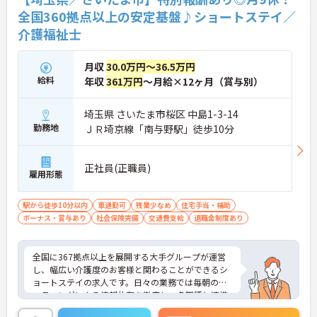
シュ休暇や残業少なめの環境など、ワークライフバ
全国360拠点以上の安定基盤♪ショートステイ／
ランスを大切にしながら長期的なキャリア形成を目
介護福祉士
指す方に、自信を持っておすすめできる求人です。
★おすすめPOINT★
月収
30.0万円～36.5万円
【「目指すは世界一仲間を大切にする企業」を体現
給料
年収
361万円
～月給×12ヶ月（賞与別）
する定着率の高さと安心のチームワーク】
・毎朝のミーティングで職種を超えた情報共有を徹
底しており、人間関係の不安なく業務に集中できま
埼玉県 さいたま市桜区 中島1-3-14
す。
勤務地
ＪＲ埼京線「南与野駅」徒歩10分
・理念が現場の隅々にまで浸透しているからこそ平
均勤続年数は7.2年と長く、腰を据えて働ける環境で
す。
正社員(正職員)
雇用形態
【介護福祉士の経験を活かし、さらなる高みを目指
せる多彩なキャリアパス】
駅から徒歩10分以内
車通勤可
残業少なめ
住宅手当・補助
・現場のプロフェッショナルにとどまらず、ケアマ
ボーナス・賞与あり
社会保険完備
交通費支給
退職金制度あり
ネジャーやセンター長といったマネジメント職への
道が開かれています。
・勤務時間内での資格取得支援制度やOJTが整備さ
全国に367拠点以上を展開する大手グループが運営
れており、働きながらのスキルアップを手厚くサポ
し、幅広い介護度のお客様と関わることができるシ
ートします。
ョートステイの求人です。日々の業務では毎朝のミ
ーティングによる情報共有を徹底し、多職種と連携
【日々の貢献をダイレクトに評価する「特別報酬」
しながらお客様一人ひとりの生活を支える体制を整
やワークライフバランスの充実】