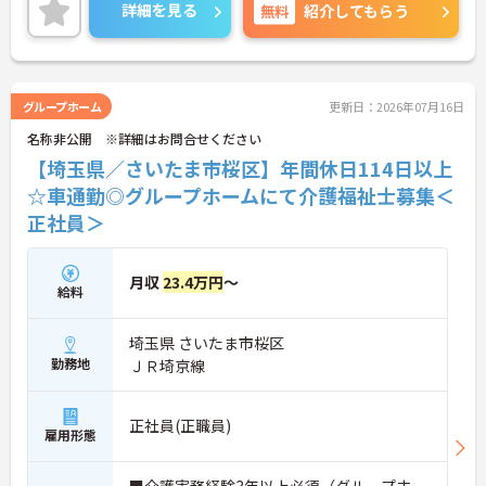
ご興味のある方には、面接対策ポイントなど、さら
詳細を見る
無料
紹介してもらう
に詳細をお話しいたしますのでお気軽にご相談くだ
【リフレッシュ休暇17日や自由な身だしなみ規定
さい！
で、自分らしく無理なく続けられる体制です】
・年間107日の休日に加えて年間17日のリフレッシ
ュ休暇が支給されるため、しっかりと休息を取りな
グループホーム
更新日：2026年07月16日
がらオンオフのメリハリをつけて働けます。
・髪色やネイルなどが原則自由となっており、定年
名称非公開 ※詳細はお問合せください
65歳・再雇用70歳までの継続雇用制度のもとで、ご
【埼玉県／さいたま市桜区】年間休日114日以上
自身のスタイルを保ちながら末永く活躍できます。
☆車通勤◎グループホームにて介護福祉士募集＜
正社員＞
月収
23.4万円
～
給料
埼玉県 さいたま市桜区
勤務地
ＪＲ埼京線
正社員(正職員)
雇用形態