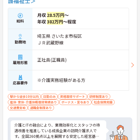
護福祉士＞
月収
28.5万円
～
給料
年収
382万円
～程度
埼玉県 さいたま市桜区
勤務地
ＪＲ武蔵野線
正社員(正職員)
雇用形態
※介護実務経験がある方
応募要件
駅から徒歩10分以内
日勤のみ
資格取得サポート
研修制度あり
産休･育休･介護休暇取得実績あり
ボーナス・賞与あり
社会保険完備
交通費支給
退職金制度あり
介護とITの融合により、業務効率化とスタッフの待
遇改善を推進している成長企業の訪問介護求人で
す。全国260拠点以上を展開する安定した経営基盤