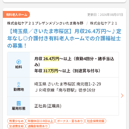
しながら業務に取り組めます。残業は少なく、月9日
の公休に加えて年間17日のリフレッシュ休暇も用意
されており、プライベートの時間を大切にできる環
有料老人ホーム
更新日：2026年08月07日
境です。定年65歳以降も再雇用制度により70歳まで
株式会社ケア２１プレザンメゾンさいたま南与野
株式会社ケア２１
勤務可能であり、退職金制度も完備されているな
ど、長期的に安定したキャリアを築いていける職場
【埼玉県／さいたま市桜区】月収26.4万円～♪定
です。入社後はOJTによる丁寧なフォロー体制があ
年なし◎介護付き有料老人ホームでの介護福祉士
り、資格取得支援制度も活用しながら更なるスキル
の募集！
アップを目指せます。
★おすすめPOINT★
【賞与とは別に特別報酬が支給され、収入アップが
月収
26.4万円
～以上（夜勤4回分・諸手当込
期待できます】
み）
・日々の施設運営への貢献やチームワークが多角的
給料
に評価されるため、目に見える形で還元されます。
年収
317万円
～以上（別途賞与付与）
・努力がダイレクトに評価へつながる制度により、
仕事へのモチベーションを高めながら働けます。
埼玉県 さいたま市桜区 南元宿1-2-29
勤務地
ＪＲ埼京線「南与野駅」徒歩16分
【チームでの情報共有が徹底されており、安心して
業務に取り組める体制です】
・毎朝スタッフ全員でミーティングを行い、お客様
正社員(正職員)
の体調や業務連絡を細やかに共有する仕組みがあり
雇用形態
ます。
・多職種連携で職種を超えて相談しやすい雰囲気の
残業少なめ
年間休日110日以上
ボーナス・賞与あり
社会保険完備
もと、困った時もすぐにお互いをフォローし合えま
交通費支給
退職金制度あり
す。