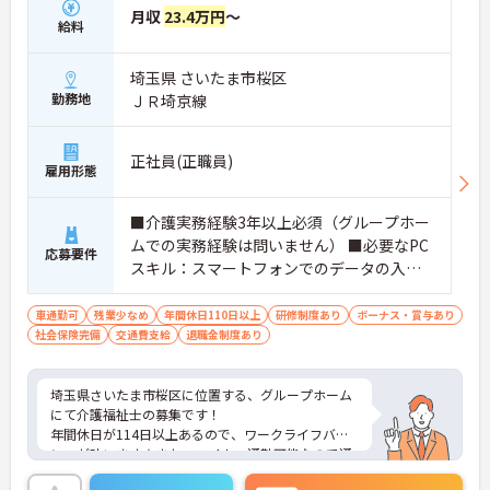
【身だしなみの自由度が高く、自分らしいスタイル
【特別報酬制度で、収入アップが期待できます 】
月収
23.4万円
～
給料
を尊重しながら活躍できる環境です】
・施設の業績や個人の評価に応じて賞与とは別に支
・社員一人ひとりの個性や価値観を大切にする方針
給される特別報酬制度があり、日々の頑張りが直接
のもと、清潔感と節度を保つことで髪色やネイルな
収入として還元されます。
埼玉県 さいたま市桜区
どが原則自由とされています。
・業務への取り組みやチームへの貢献度が公正に評
勤務地
ＪＲ埼京線
・自分らしさを維持しながら働ける柔軟な社内規定
価される仕組みにより、高いモチベーションを維持
が整っているため、型にとらわれずストレスの少な
して働ける環境です。
い状態でご活躍いただけます。
正社員(正職員)
【毎朝のミーティングで情報共有を徹底し、職種の
雇用形態
垣根を超えて協力し合える環境です】
・スタッフ全員で毎朝お客様の体調や業務連絡を丁
■介護実務経験3年以上必須（グループホー
寧に共有することで、チーム全体でスムーズに連携
ムでの実務経験は問いません） ■必要なPC
できる体制が構築されています。
応募要件
・困った時もすぐに相談してフォローし合える風通
スキル：スマートフォンでのデータの入力
しの良い職場となっており、平均勤続年数7.2年とい
が必須
う高い定着率につながっています。
車通勤可
残業少なめ
年間休日110日以上
研修制度あり
ボーナス・賞与あり
社会保険完備
交通費支給
退職金制度あり
【勤務時間内に受講できる資格取得支援制度によ
り、確実なキャリアアップが目指せます】
・介護職から生活相談員やケアマネジャー、施設長
埼玉県さいたま市桜区に位置する、グループホーム
へと進む多彩なキャリアパスが用意されており、長
にて介護福祉士の募集です！
期的な目標を持って成長できます。
年間休日が114日以上あるので、ワークライフバラ
・資格取得に向けた研修や講習は勤務時間内で受講
ンスが叶います☆また、マイカー通勤可能なので通
できる場合が多く、プライベートの負担を抑えなが
勤らくらくです◎
ら着実に専門性を高められます。