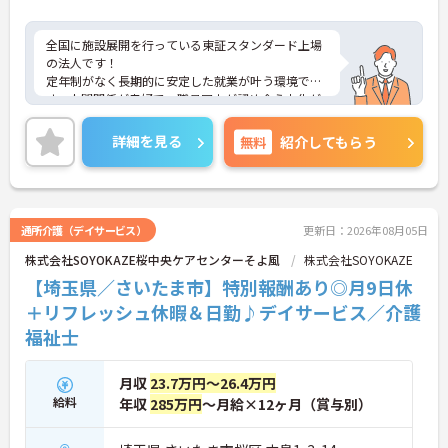
【残業が少なく独自の休暇制度も完備され、長期的
全国に施設展開を行っている東証スタンダード上場
に安定して働ける環境です】
の法人です！
・残業は少なく、年間17日のリフレッシュ休暇も取
定年制がなく長期的に安定した就業が叶う環境で
得できることで、心身の疲労をしっかり回復できま
す。人間関係が良好で、職員同士が認め合う文化が
す。
根付いています。
・定年65歳以降も再雇用制度で70歳まで勤務可能で
ご興味のある方には、面接対策ポイントなど、さら
あり、退職金制度も備わって無理なく長く続けられ
詳細を見る
無料
紹介してもらう
に詳細をご案内しますのでお気軽にご相談くださ
ます。
い！
【一人ひとりの個性や希望を尊重し、自分らしくキ
ャリアを描ける職場です】
・時短勤務からフルタイム、さらには管理者へのス
通所介護（デイサービス）
更新日：2026年08月05日
テップアップまで、ライフステージに合わせた働き
株式会社SOYOKAZE桜中央ケアセンターそよ風
株式会社SOYOKAZE
方を選択できます。
・清潔感があれば髪色やネイルなども自由となって
【埼玉県／さいたま市】特別報酬あり◎月9日休
おり、自分らしいスタイルを大切にできる環境で
＋リフレッシュ休暇＆日勤♪デイサービス／介護
す。
福祉士
月収
23.7万円～26.4万円
給料
年収
285万円
～月給×12ヶ月（賞与別）