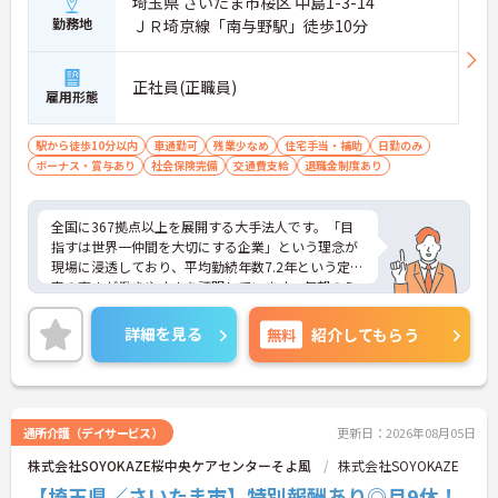
埼玉県 さいたま市桜区 中島1-3-14
勤務地
ＪＲ埼京線「南与野駅」徒歩10分
正社員(正職員)
雇用形態
駅から徒歩10分以内
車通勤可
残業少なめ
住宅手当・補助
日勤のみ
ボーナス・賞与あり
社会保険完備
交通費支給
退職金制度あり
全国に367拠点以上を展開する大手法人です。「目
指すは世界一仲間を大切にする企業」という理念が
現場に浸透しており、平均勤続年数7.2年という定着
率の高さが働きやすさを証明しています。毎朝のミ
ーティング等を通じた職種を超えたチームワークが
根付いており、人間関係の不安なく安心して業務に
詳細を見る
無料
紹介してもらう
取り組める環境です。また、日々の頑張りやチーム
への貢献は、賞与とは別の「特別報酬」としてしっ
かりと評価・還元される独自の制度も大きな魅力と
なっています。介護福祉士の資格とこれまでの経験
を存分に活かせるだけでなく、勤務時間内での資格
通所介護（デイサービス）
更新日：2026年08月05日
取得支援制度を活用し、将来的にケアマネジャーや
株式会社SOYOKAZE桜中央ケアセンターそよ風
株式会社SOYOKAZE
センター長といった多彩なキャリアパスへの挑戦も
手厚くサポートされています。年間17日のリフレッ
【埼玉県／さいたま市】特別報酬あり◎月9休！