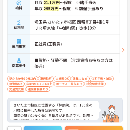
月収
21.1万円
～程度 ※諸手当込
給料
年収
295万円
～程度 ※別途手当あり
埼玉県 さいたま市桜区 西堀 8丁目4番1号
勤務地
ＪＲ埼京線「中浦和駅」徒歩10分
正社員(正職員)
雇用形態
■資格・経験不問 （介護資格お持ちの方は
応募要件
優遇）
駅から徒歩10分以内
車通勤可
未経験OK
残業少なめ
住宅手当・補助
無資格OK
年間休日110日以上
ボーナス・賞与あり
社会保険完備
交通費支給
退職金制度あり
さいたま市桜区に位置する「林病院」は、130床の
地域に根差した療養型病院です。
同院の魅力は長く働ける環境がある点です。勤務時
間は7時間の2交代制で、年間休日が120日と多く、
プライベートな時間も確保でき、メリハリをつけた