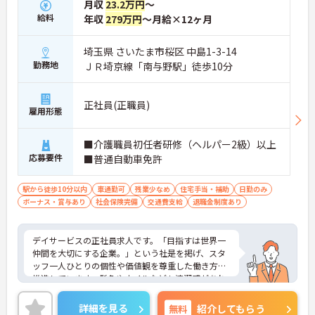
月収
23.2万円
～
給料
年収
279万円
～月給×12ヶ月
埼玉県 さいたま市桜区 中島1-3-14
勤務地
ＪＲ埼京線「南与野駅」徒歩10分
正社員(正職員)
雇用形態
■介護職員初任者研修（ヘルパー2級）以上
応募要件
■普通自動車免許
駅から徒歩10分以内
車通勤可
残業少なめ
住宅手当・補助
日勤のみ
ボーナス・賞与あり
社会保険完備
交通費支給
退職金制度あり
デイサービスの正社員求人です。「目指すは世界一
仲間を大切にする企業。」という社是を掲げ、スタ
ッフ一人ひとりの個性や価値観を尊重した働き方を
推進しています。髪色やネイルなども清潔感があれ
ば原則自由となっており、自分らしいスタイルで無
理なく働くことが可能です。日々の頑張りやチーム
詳細を見る
無料
紹介してもらう