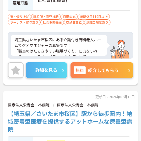
正社員(正職員)
評価面談で個人の頑張りが給与に還元される仕組み
雇用形態
が整っています
・サービス提供責任者や管理者へのキャリアアップ
寮・借り上げ
託児所・育児補助
日勤のみ
年間休日110日以上
も目指せます
ボーナス・賞与あり
社会保険完備
交通費支給
退職金制度あり
【IT化と手厚いフォロー体制により、業務のストレ
スを軽減できます】
埼玉県さいたま市桜区にある介護付き有料老人ホー
・記録票の提出やシフト確認をすべてスマートフォ
ムでケアマネジャーの募集です！
ンで行えるため、手書きの書類作成や事業所への移
「職員のはたらきやすい職場づくり」に力をいれて
動の手間が省けケア業務に集中できます
おり、ワークライフバランスを大切にしています。
・定期的な面談を通じて上司がフォローする体制が
また、福利厚生も充実しており、長く安心して働い
あり、訪問介護でありながら孤立することなくチー
ていいただける環境です。社内外研修制度も充実し
詳細を見る
無料
紹介してもらう
ムの支援を受けながら業務に取り組めます
ておりスキルアップも目指せます。ご興味のある方
は是非お気軽にお問い合わせください。
更新日：2026年07月10日
医療法人栄寿会 林病院
医療法人栄寿会 林病院
【埼玉県／さいたま市桜区】駅から徒歩圏内！地
域密着型医療を提供するアットホームな療養型病
院