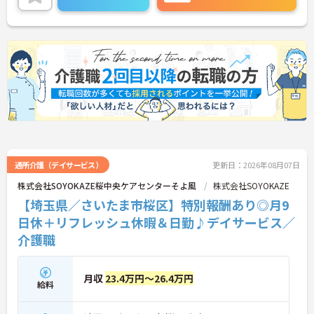
ワークは賞与とは別に支給される特別報酬としてし
っかり還元されるため、高いモチベーションを維持
しながら業務に取り組めます。残業は少なく、月9日
の公休に加えて年間17日のリフレッシュ休暇も用意
されており、プライベートの時間を大切にできる環
境です。定年65歳以降も再雇用制度により70歳まで
勤務可能であり、退職金制度も完備されているな
ど、長期的に安定したキャリアを築いていける職場
です。入社後はOJTによる丁寧なフォロー体制があ
り、資格取得支援制度も活用しながら更なるスキル
アップを目指せます。
★おすすめPOINT★
【賞与とは別に特別報酬が支給され、収入アップが
期待できます】
通所介護（デイサービス）
更新日：2026年08月07日
・日々の施設運営への貢献やチームワークが多角的
株式会社SOYOKAZE桜中央ケアセンターそよ風
株式会社SOYOKAZE
に評価されるため、目に見える形で還元されます。
【埼玉県／さいたま市桜区】特別報酬あり◎月9
・努力がダイレクトに評価へつながる制度により、
仕事へのモチベーションを高めながら働けます。
日休＋リフレッシュ休暇＆日勤♪デイサービス／
介護職
【チームでの情報共有が徹底されており、安心して
業務に取り組める体制です】
・毎朝スタッフ全員でミーティングを行い、お客様
月収
23.4万円～26.4万円
の体調や業務連絡を細やかに共有する仕組みがあり
給料
ます。
・多職種連携で職種を超えて相談しやすい雰囲気の