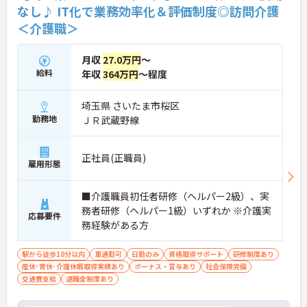
なし♪ IT化で業務効率化＆評価制度◎訪問介護
＜介護職＞
月収
27.0万円
～
給料
年収
364万円
～程度
埼玉県 さいたま市桜区
勤務地
ＪＲ武蔵野線
正社員(正職員)
雇用形態
■介護職員初任者研修（ヘルパー2級）、実
務者研修（ヘルパー1級）いずれか ※介護実
応募要件
務経験がある方
駅から徒歩10分以内
車通勤可
日勤のみ
資格取得サポート
研修制度あり
産休･育休･介護休暇取得実績あり
ボーナス・賞与あり
社会保険完備
交通費支給
退職金制度あり