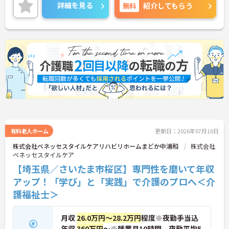
ご就業が可能です◎
詳細を見る
無料
紹介してもらう
「中浦和駅」「南与野駅」からは徒歩圏内で、無料
駐車場が完備されているためマイカー通勤でも可能
です。
ワークライフバランスを重視したい方には働きやす
くオススメな求人です！
有料老人ホーム
更新日：2026年07月10日
株式会社ベネッセスタイルケアリハビリホームまどか中浦和
株式会社
ベネッセスタイルケア
【埼玉県／さいたま市桜区】専門性を磨いて年収
アップ！「学び」と「実践」で介護のプロへ＜介
護福祉士＞
月収
26.0万円～28.2万円
程度※夜勤手当込
年収
360万円
～※残業月10時間、夜勤平均5