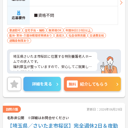
■資格不問
応募要件
車通勤可
住宅手当・補助
無資格OK
年間休日110日以上
産休･育休･介護休暇取得実績あり
高収入
社会保険完備
交通費支給
退職金制度あり
埼玉県さいたま市桜区に位置する特別養護老人ホー
ムでの求人です。
福利厚生が整っていますので、安心してご就業して
いただけます。
ご興味のある方はお気軽にお問い合わせください。
詳細を見る
無料
紹介してもらう
訪問介護
更新日：2026年06月29日
名称非公開 ※詳細はお問合せください
【埼玉県／さいたま市桜区】完全週休2日＆夜勤