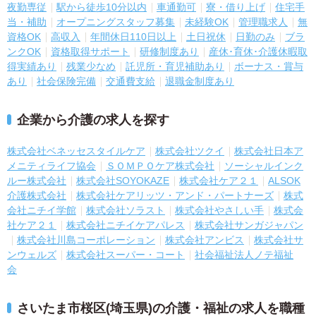
夜勤専従
駅から徒歩10分以内
車通勤可
寮・借り上げ
住宅手
当・補助
オープニングスタッフ募集
未経験OK
管理職求人
無
資格OK
高収入
年間休日110日以上
土日祝休
日勤のみ
ブラ
ンクOK
資格取得サポート
研修制度あり
産休･育休･介護休暇取
得実績あり
残業少なめ
託児所・育児補助あり
ボーナス・賞与
あり
社会保険完備
交通費支給
退職金制度あり
企業から介護の求人を探す
株式会社ベネッセスタイルケア
株式会社ツクイ
株式会社日本ア
メニティライフ協会
ＳＯＭＰＯケア株式会社
ソーシャルインク
ルー株式会社
株式会社SOYOKAZE
株式会社ケア２１
ALSOK
介護株式会社
株式会社ケアリッツ・アンド・パートナーズ
株式
会社ニチイ学館
株式会社ソラスト
株式会社やさしい手
株式会
社ケア２１
株式会社ニチイケアパレス
株式会社サンガジャパン
株式会社川島コーポレーション
株式会社アンビス
株式会社サ
ンウェルズ
株式会社スーパー・コート
社会福祉法人ノテ福祉
会
さいたま市桜区(埼玉県)の介護・福祉の求人を職種