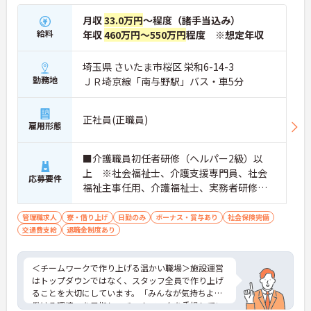
月収
33.0万円
～程度（諸手当込み）
給料
年収
460万円～550万円
程度 ※想定年収
埼玉県 さいたま市桜区 栄和6-14-3
勤務地
ＪＲ埼京線「南与野駅」バス・車5分
正社員(正職員)
雇用形態
■介護職員初任者研修（ヘルパー2級）以
上 ※社会福祉士、介護支援専門員、社会
応募要件
福祉主事任用、介護福祉士、実務者研修歓
迎 ■管理職、生活相談員、サービス提供責
任者、またはそれらに類する職種での業務
管理職求人
寮・借り上げ
日勤のみ
ボーナス・賞与あり
社会保険完備
交通費支給
退職金制度あり
経験をお持ちの方 ■普通自動車免許（AT
限定可）必須
＜チームワークで作り上げる温かい職場＞施設運営
はトップダウンではなく、スタッフ全員で作り上げ
ることを大切にしています。「みんなが気持ちよく
働ける環境」を目指し、チームワークを重視してい