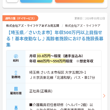
働ける環境をつくりませんか？
ご興味ある方には、面接対策ポイントなど、さらに
詳細をお話しいたしますのでお気軽にご相談くださ
い！
通所介護（デイサービス）
更新日：2026年03月12日
株式会社アズ・ライフケアあずみ苑五関
株式会社アズ・ライフケア
【埼玉県／さいたま市】年収500万円以上目指せ
る！基本夜勤なし♪高齢者施設における施設長募
集
月収
33.0万円
～程度（諸手当込み）
給料
年収
460万円～550万円
程度 ※想定年収
埼玉県 さいたま市桜区 大字五関29-1
勤務地
ＪＲ京浜東北線「北浦和駅」バス・車17分
正社員(正職員)
雇用形態
■介護職員初任者研修（ヘルパー2級）以
上 ※社会福祉士、介護支援専門員、社会