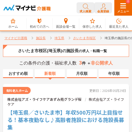
0
0
求人検索
会員登録
メニュー
ホーム
初めての方へ
面談会場一覧
保存した求人
最近見た求人
マイナビ介護職
施設長
埼玉県
さいたま市桜区
埼玉県の施設長の
さいたま市桜区(埼玉県)の施設長
の求人・転職一覧
3
この条件の介護・福祉求人数
非公開求人
件 ＋
おすすめ順
新着順
月収順
年収順
有料老人ホーム
更新日：2026年05月29日
株式会社アズ・ライフケアあずみ苑グランデ桜
株式会社アズ・ライフ
ケア
【埼玉県／さいたま市】年収500万円以上目指せ
る！基本夜勤なし♪高齢者施設における施設長募
集