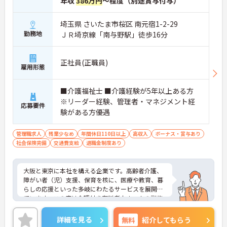
年収
386万円
～程度（別途賞与付与）
埼玉県 さいたま市桜区 南元宿1-2-29
勤務地
ＪＲ埼京線「南与野駅」徒歩16分
正社員(正職員)
雇用形態
■介護福祉士 ■介護経験が5年以上ある方
※リーダー経験、管理者・マネジメント経
応募要件
験がある方優遇
管理職求人
残業少なめ
年間休日110日以上
高収入
ボーナス・賞与あり
社会保険完備
交通費支給
退職金制度あり
大阪と東京に本社を構える企業です。高齢者介護、
障がい者（児）支援、保育を核に、医療や教育、暮
らしの応援といった多岐にわたるサービスを展開し
ています。この度は介護付き有料老人ホームの副施
設長として幅広い業務をお任せいたします。これま
でのご経験を活かして即戦力としてご活躍いただき
詳細を見る
無料
紹介してもらう
ます。ご利用者様はもちろん、従業員も活き活きと