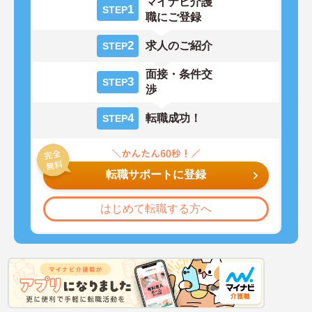
マイナビ介護
1
STEP
職にご登録
2
求人のご紹介
STEP
面接・条件交
3
STEP
渉
4
転職成功！
STEP
転職サポートに登録
はじめて転職する方へ