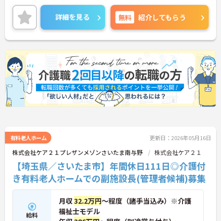
るのが特徴です。裁量が大きく任される部分も多い
ため、アイデアや気配りがダイレクトに施設の雰囲
詳細を見る
無料
紹介してもらう
気を良くし、スタッフの笑顔につながるやりがいを
感じられます。
＜学びを応援！充実の研修と資格手当＞「管理職専
用研修」をはじめ、コンプライアンス研修や職種別
専門研修など、成長を支えるプログラムが豊富で
す。また、資格取得への評価も手厚く、スキルアッ
プが収入アップにもつながります。
＜プライベートも大切にできる柔軟な働き方＞年間
休日は117日あり、1時間単位で取得できる有給休暇
や、最大40日まで積み立てられる積立有給休暇な
ど、休みを取りやすい制度が整っています。
有料老人ホーム
更新日：2026年05月16日
株式会社ケア２１プレザンメゾンさいたま南与野
株式会社ケア２１
【埼玉県／さいたま市】年間休日111日◎介護付
き有料老人ホームでの副施設長(管理者候補)募集
月収
32.2万円
～程度（諸手当込み）※介護
福祉士モデル
給料