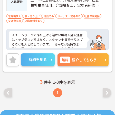
応募要件
福祉主事任用、介護福祉士、実務者研修歓
迎 ■管理職、生活相談員、サービス提供責
任者、またはそれらに類する職種での業務
管理職求人
寮・借り上げ
日勤のみ
ボーナス・賞与あり
社会保険完備
交通費支給
退職金制度あり
経験をお持ちの方 ■普通自動車免許（AT
限定可）必須
＜チームワークで作り上げる温かい職場＞施設運営
はトップダウンではなく、スタッフ全員で作り上げ
ることを大切にしています。「みんなが気持ちよく
働ける環境」を目指し、チームワークを重視してい
るのが特徴です。裁量が大きく任される部分も多い
ため、アイデアや気配りがダイレクトに施設の雰囲
詳細を見る
無料
紹介してもらう
気を良くし、スタッフの笑顔につながるやりがいを
感じられます。
＜学びを応援！充実の研修と資格手当＞「管理職専
用研修」をはじめ、コンプライアンス研修や職種別
専門研修など、成長を支えるプログラムが豊富で
3
件中 1-3件を表示
す。また、資格取得への評価も手厚く、スキルアッ
プが収入アップにもつながります。
1
＜プライベートも大切にできる柔軟な働き方＞年間
休日は117日あり、1時間単位で取得できる有給休暇
や、最大40日まで積み立てられる積立有給休暇な
ど、休みを取りやすい制度が整っています。