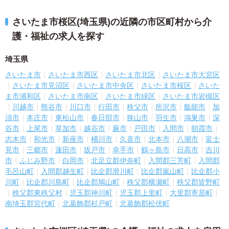
さいたま市桜区(埼玉県)の近隣の市区町村から介
護・福祉の求人を探す
埼玉県
さいたま市
さいたま市西区
さいたま市北区
さいたま市大宮区
さいたま市見沼区
さいたま市中央区
さいたま市桜区
さいた
ま市浦和区
さいたま市南区
さいたま市緑区
さいたま市岩槻区
川越市
熊谷市
川口市
行田市
秩父市
所沢市
飯能市
加
須市
本庄市
東松山市
春日部市
狭山市
羽生市
鴻巣市
深
谷市
上尾市
草加市
越谷市
蕨市
戸田市
入間市
朝霞市
志木市
和光市
新座市
桶川市
久喜市
北本市
八潮市
富士
見市
三郷市
蓮田市
坂戸市
幸手市
鶴ヶ島市
日高市
吉川
市
ふじみ野市
白岡市
北足立郡伊奈町
入間郡三芳町
入間郡
毛呂山町
入間郡越生町
比企郡滑川町
比企郡嵐山町
比企郡小
川町
比企郡川島町
比企郡鳩山町
秩父郡横瀬町
秩父郡皆野町
秩父郡東秩父村
児玉郡神川町
児玉郡上里町
大里郡寄居町
南埼玉郡宮代町
北葛飾郡杉戸町
北葛飾郡松伏町