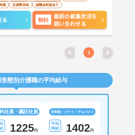
完備
交通費支給
退職金制度あり
最新の募集状況を
見る
無料
問い合わせる
1
用形態別介護職の平均給与
約社員・嘱託社員
非常勤・パート・アルバイト
1225
1402
円
円