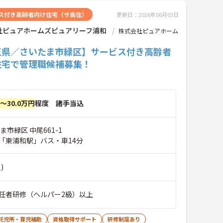
ス付き高齢者向け住宅（サ高住）
更新日：2026年06月03日
社ピュアホームズピュアリーフ浦和
株式会社ピュアホーム
玉県／さいたま市緑区】サービス付き高齢者
住宅で管理職候補募集！
円～30.0万円
程度 諸手当込
ま市緑区 中尾661-1
「東浦和駅」バス・車14分
)
任者研修（ヘルパー2級）以上
託児所・育児補助
資格取得サポート
研修制度あり