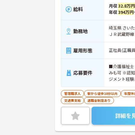
月収
32.8万円
給料
年収
394万円
埼玉県 さいた
勤務地
ＪＲ武蔵野線
雇用形態
正社員(正職員
■介護福祉士
応募要件
みも可 ※認
ジメント経験
管理職求人
駅から徒歩10分以内
年間休
交通費支給
退職金制度あり
詳細を