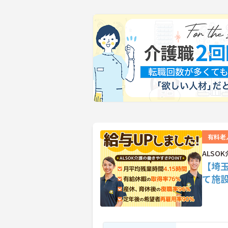
有料老
ALS
【埼
て施