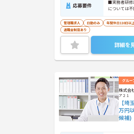
■実務者研修
応募要件
については不
管理職求人
日勤のみ
年間休日110日以
退職金制度あり
詳細を
グルー
株式会
ア２１
【埼玉
万円
候補)