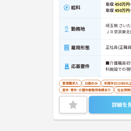
年収
450万円
給料
年収
450万円
埼玉県 さいた
勤務地
ＪＲ京浜東北
雇用形態
正社員(正職員
■介護職員初
応募要件
料施設での現
管理職求人
日勤のみ
年間休日110日以
産休･育休･介護休暇取得実績あり
社会保険
詳細を