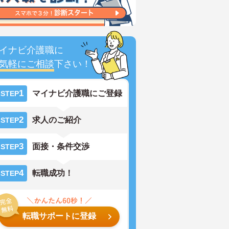
イナビ介護職に
気軽にご相談
下さい！
1
マイナビ介護職にご登録
STEP
2
求人のご紹介
STEP
3
面接・条件交渉
STEP
4
転職成功！
STEP
転職サポートに登録