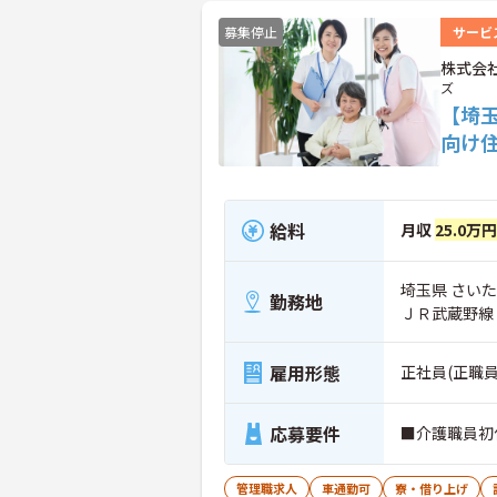
募集停止
サービ
株式会
ズ
【埼
向け
給料
月収
25.0万
埼玉県 さいた
勤務地
ＪＲ武蔵野線
雇用形態
正社員(正職員
応募要件
■介護職員初
管理職求人
車通勤可
寮・借り上げ