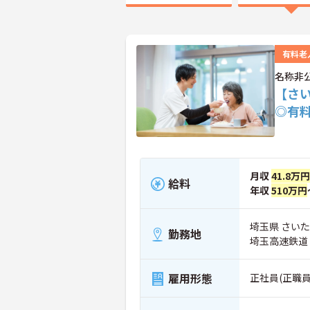
有料老
名称非
【さ
◎有
月収
41.8万円
給料
年収
510万円
埼玉県 さい
勤務地
埼玉高速鉄道
雇用形態
正社員(正職員