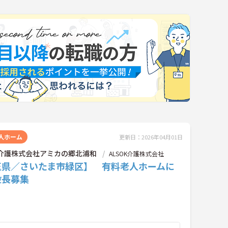
人ホーム
更新日：2026年04月01日
OK介護株式会社アミカの郷北浦和
ALSOK介護株式会社
玉県／さいたま市緑区】 有料老人ホームに
設長募集