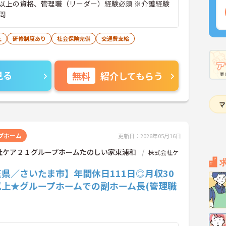
以上の資格、管理職（リーダー）経験必須 ※介護経験
問
上
研修制度あり
社会保険完備
交通費支給
見る
無料
紹介してもらう
プホーム
更新日：2026年05月16日
社ケア２１グループホームたのしい家東浦和
株式会社ケ
県／さいたま市】年間休日111日◎月収30
以上★グループホームでの副ホーム長(管理職