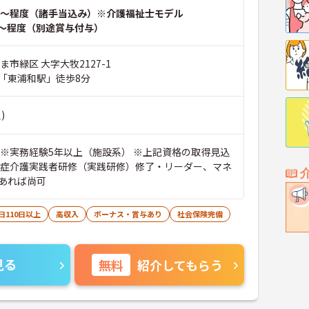
～程度（諸手当込み）※介護福祉士モデル
～程度（別途賞与付与）
ま市緑区 大字大牧2127-1
「東浦和駅」徒歩8分
)
 ※実務経験5年以上（施設系） ※上記資格の取得見込
知症介護実践者研修（実践研修）修了・リーダー、マネ
あれば尚可
日110日以上
高収入
ボーナス・賞与あり
社会保険完備
見る
無料
紹介してもらう