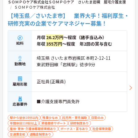
ＳＯＭＰＯケア株式会社ＳＯＭＰＯケア さいたま岩槻 居宅介護支援
ＳＯＭＰＯケア株式会社
【埼玉県／さいたま市】 業界大手！福利厚生・
研修充実の企業でケアマネジャー募集！
月収
26.2万円
～程度（諸手当込み）
給料
年収
355万円
～程度 年2回の賞与含む
埼玉県 さいたま市岩槻区 本町2-12-11
勤務地
東武野田線「岩槻駅」徒歩9分
正社員(正職員)
雇用形態
■介護支援専門員免許
応募要件
駅から徒歩10分以内
残業少なめ
託児所・育児補助
日勤のみ
年間休日110日以上
資格取得サポート
研修制度あり
産休･育休･介護休暇取得実績あり
ボーナス・賞与あり
社会保険完備
交通費支給
退職金制度あり