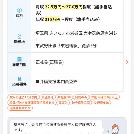
月収
22.5万円～27.0万円
程度（諸手当込
み）
給料
年収
315万円
～程度（諸手当込み）
埼玉県 さいたま市岩槻区 大字表慈恩寺541-
1
勤務地
東武野田線「東岩槻駅」徒歩7分
正社員(正職員)
雇用形態
■介護支援専門員免許
応募要件
駅から徒歩10分以内
車通勤可
未経験OK
日勤のみ
年間休日110日以上
産休･育休･介護休暇取得実績あり
高収入
社会保険完備
交通費支給
退職金制度あり
埼玉県さいたま市に位置する介護老人保健施設求人
です。