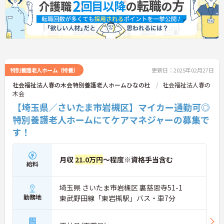
特別養護老人ホーム（特養）
更新日：2025年02月27日
社会福祉法人春の木会特別養護老人ホームひなの杜
社会福祉法人春の
木会
【埼玉県／さいたま市岩槻区】マイカー通勤可◎
特別養護老人ホームにてケアマネジャーの募集で
す！
月収
21.0万円
～程度※資格手当含む
給料
埼玉県 さいたま市岩槻区 裏慈恩寺51-1
勤務地
東武野田線「東岩槻駅」バス・車7分