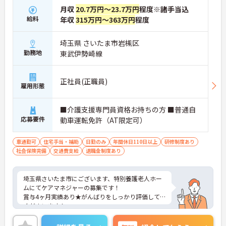
月収
20.7万円～23.7万円
程度※諸手当込
給料
年収
315万円～363万円
程度
埼玉県 さいたま市岩槻区
勤務地
東武伊勢崎線
正社員(正職員)
雇用形態
■介護支援専門員資格お持ちの方 ■普通自
応募要件
動車運転免許（AT限定可）
車通勤可
住宅手当・補助
日勤のみ
年間休日110日以上
研修制度あり
社会保険完備
交通費支給
退職金制度あり
埼玉県さいたま市にございます、特別養護老人ホー
ムにてケアマネジャーの募集です！
賞与4ヶ月実績あり★がんばりをしっかり評価して
くださいます！
ご興味のある方は、マイナビ介護職までお問い合わ
せください。