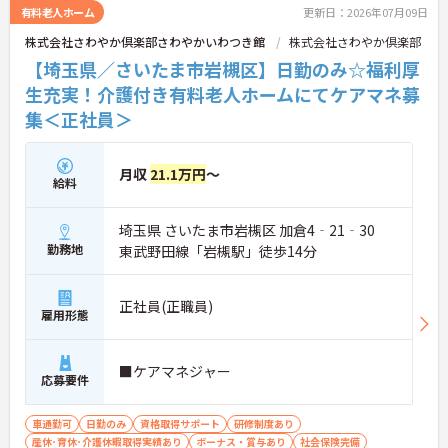
有料老人ホーム
更新日：2026年07月09日
株式会社さわやか倶楽部さわやかいわつき館
株式会社さわやか倶楽部
【埼玉県／さいたま市岩槻区】日勤のみ☆福利厚
生充実！介護付き有料老人ホームにてケアマネ募
集＜正社員＞
月収
21.1万円
～
給料
埼玉県 さいたま市岩槻区 加倉4‐21‐30
勤務地
東武野田線「岩槻駅」徒歩14分
正社員(正職員)
雇用形態
■ケアマネジャー
応募要件
車通勤可
日勤のみ
資格取得サポート
研修制度あり
産休･育休･介護休暇取得実績あり
ボーナス・賞与あり
社会保険完備