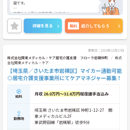
設です。
医療法人が母体で安定感も抜群です。
家庭的な雰囲気を大切に、ご利用者様の在宅復帰に
詳細を見る
無料
紹介してもらう
向けて多職種協同でサポートしていただきます。
資格取得後未経験者の方もチャレンジいただけま
す。
更新日：2024年12月17日
ご興味ある方には、面接対策ポイントなど、さらに
株式会社関東メディカル・ケア居宅介護支援 フローラ岩槻仲町
株式
詳細をお話しいたしますのでお気軽にご相談くださ
会社関東メディカル・ケア
い！
【埼玉県／さいたま市岩槻区】マイカー通勤可能
◎居宅介護支援事業所にてケアマネジャー募集！
月収
26.0万円～32.6万円
程度諸手当込み
給料
埼玉県 さいたま市岩槻区 仲町1-12-27 関
東メディカルビル2F
勤務地
東武野田線「岩槻駅」徒歩9分