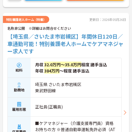
にご連絡ください！
特別養護老人ホーム（特養）
更新日：2026年05月26日
名称非公開 ※詳細はお問合せください
【埼玉県／さいたま市岩槻区】年間休日120日／
車通勤可能！特別養護老人ホームでケアマネジャ
ー求人です
月収
32.0万円～35.0万円
程度 諸手当込
給料
年収
384万円
～程度 諸手当込
埼玉県 さいたま市岩槻区
勤務地
東武野田線
正社員(正職員)
雇用形態
■ケアマネジャー（介護支援専門員）資格
お持ちの方 ※普通自動車運転免許必須（AT
応募要件