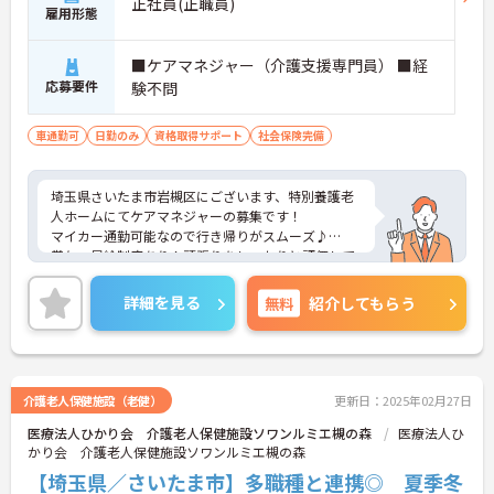
正社員(正職員)
雇用形態
■ケアマネジャー（介護支援専門員） ■経
応募要件
験不問
車通勤可
日勤のみ
資格取得サポート
社会保険完備
埼玉県さいたま市岩槻区にございます、特別養護老
人ホームにてケアマネジャーの募集です！
マイカー通勤可能なので行き帰りがスムーズ♪
賞与・昇給制度あり！頑張りをしっかりと評価して
いるので、モチベーションを保ちやすい環境です◎
ご興味のある方は、マイナビ介護職までお問い合わ
詳細を見る
無料
紹介してもらう
せください。
介護老人保健施設（老健）
更新日：2025年02月27日
医療法人ひかり会 介護老人保健施設ソワンルミエ槻の森
医療法人ひ
かり会 介護老人保健施設ソワンルミエ槻の森
【埼玉県／さいたま市】多職種と連携◎ 夏季冬