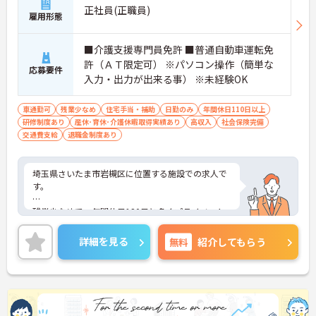
正社員(正職員)
雇用形態
■介護支援専門員免許 ■普通自動車運転免
許（ＡＴ限定可） ※パソコン操作（簡単な
応募要件
入力・出力が出来る事） ※未経験OK
車通勤可
残業少なめ
住宅手当・補助
日勤のみ
年間休日110日以上
研修制度あり
産休･育休･介護休暇取得実績あり
高収入
社会保険完備
交通費支給
退職金制度あり
埼玉県さいたま市岩槻区に位置する施設での求人で
す。
残業少なめで、年間休日120日と多くプライベート
も充実できる環境です。
詳細を見る
無料
紹介してもらう
ご興味ある方には、面接のポイントなど、さらに詳
細をお話致しますのでお気軽にご相談ください。