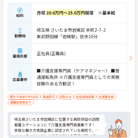
月収
20.0万円～25.0万円
程度 ※基本給
給料
埼玉県 さいたま市岩槻区 本町2-7-2
勤務地
東武野田線「岩槻駅」徒歩10分
正社員(正職員)
雇用形態
■介護支援専門員（ケアマネジャー） ■普
通運転免許 ※介護支援専門員としての実務
応募要件
経験のある方歓迎！
駅から徒歩10分以内
車通勤可
日勤のみ
社会保険完備
交通費支給
退職金制度あり
埼玉県さいたま市岩槻区に位置する病院併設の訪問
看護ステーションにて介護支援専門員募集です！
多様な働き方実践企業に認定されている病院で、ラ
イフステージに合わせて長く働ける環境が整ってい