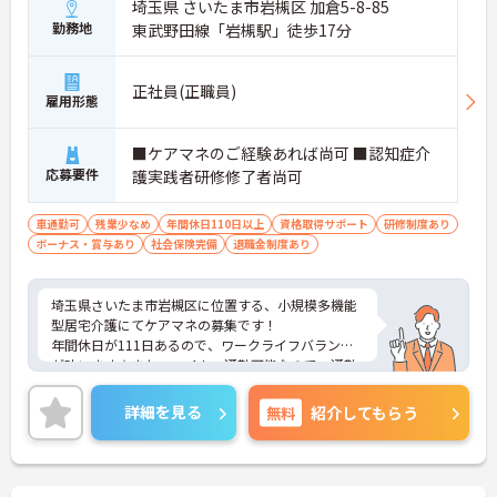
埼玉県 さいたま市岩槻区 加倉5-8-85
勤務地
東武野田線「岩槻駅」徒歩17分
正社員(正職員)
雇用形態
■ケアマネのご経験あれば尚可 ■認知症介
応募要件
護実践者研修修了者尚可
車通勤可
残業少なめ
年間休日110日以上
資格取得サポート
研修制度あり
ボーナス・賞与あり
社会保険完備
退職金制度あり
埼玉県さいたま市岩槻区に位置する、小規模多機能
型居宅介護にてケアマネの募集です！
年間休日が111日あるので、ワークライフバランス
が叶います☆また、マイカー通勤可能なので、通勤
らくらくです♪
ご興味のある方には、面接対策ポイントなど、さら
詳細を見る
無料
紹介してもらう
に詳細をお話しいたしますのでお気軽にご相談くだ
さい！