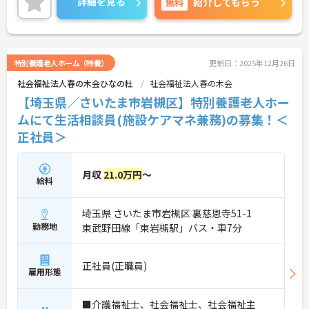
詳細を見る
無料
紹介してもらう
特別養護老人ホーム（特養）
更新日：2025年12月26日
社会福祉法人春の木会ひなの杜
社会福祉法人春の木会
【埼玉県／さいたま市岩槻区】特別養護老人ホー
ムにて生活相談員(施設ケアマネ兼務)の募集！＜
正社員＞
月収
21.0万円
～
給料
埼玉県 さいたま市岩槻区 裏慈恩寺51-1
勤務地
東武野田線「東岩槻駅」バス・車7分
正社員(正職員)
雇用形態
■介護福祉士、社会福祉士、社会福祉主