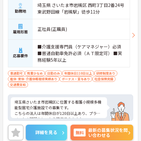
埼玉県 さいたま市岩槻区 西町3丁目2番24号
勤務地
東武野田線「岩槻駅」徒歩11分
正社員(正職員)
雇用形態
■介護支援専門員（ケアマネジャー）必須
■普通自動車免許必須（ＡＴ限定可） ■実
応募要件
務経験5年以上
車通勤可
残業少なめ
日勤のみ
年間休日110日以上
研修制度あり
産休･育休･介護休暇取得実績あり
ボーナス・賞与あり
社会保険完備
交通費支給
埼玉県さいたま市岩槻区に位置する看護小規模多機
能型居宅介護施設での募集です。
こちらの法人は年間休日が120日以上あり、プライ
ベートの時間をしっかり確保できます♪
各種手当も用意があり、長期的にお仕事を続けたい
最新の募集状況を問
方にもおすすめです。
詳細を見る
無料
い合わせる
ご興味のある方はご面接のポイントをお伝えします