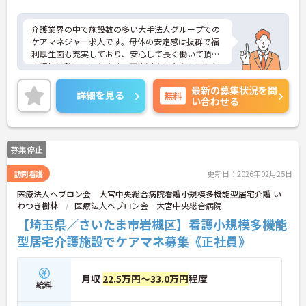
介護業界の中で施設数の多い大手法人グループでの
ケアマネジャー求人です。母体の安定感は抜群で福
利厚生面も充実しており、安心して長く働いて頂け
る環境は整っております。研究制度も充実しており
ますのでスキルアップも目指せます。ご興味のある
最新の募集状況を問
方はぜひお気軽にお問い合わせください。
詳細を見る
無料
い合わせる
募集停止
訪問看護
更新日：2026年02月25日
医療法人ヘブロン会 大宮中央総合病院看護小規模多機能型居宅介護 い
わつき樹林
医療法人ヘブロン会 大宮中央総合病院
【埼玉県／さいたま市岩槻区】看護小規模多機能
型居宅介護施設でケアマネ募集《正社員》
月収
22.5万円～33.0万円
程度
給料