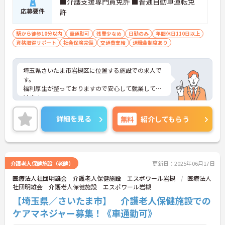
■介護支援専門員免許 ■普通自動車運転免
応募要件
許
駅から徒歩10分以内
車通勤可
残業少なめ
日勤のみ
年間休日110日以上
資格取得サポート
社会保険完備
交通費支給
退職金制度あり
埼玉県さいたま市岩槻区に位置する施設での求人で
す。
福利厚生が整っておりますので安心して就業して頂
けます。
日勤勤務で、残業がほぼないのでプライベートとの
予定が立てやすいです。
詳細を見る
無料
紹介してもらう
ご興味のある方はお気軽にお問い合わせ下さい。
介護老人保健施設（老健）
更新日：2025年06月17日
医療法人社団明雄会 介護老人保健施設 エスポワール岩槻
医療法人
社団明雄会 介護老人保健施設 エスポワール岩槻
【埼玉県／さいたま市】 介護老人保健施設での
ケアマネジャー募集！《車通勤可》