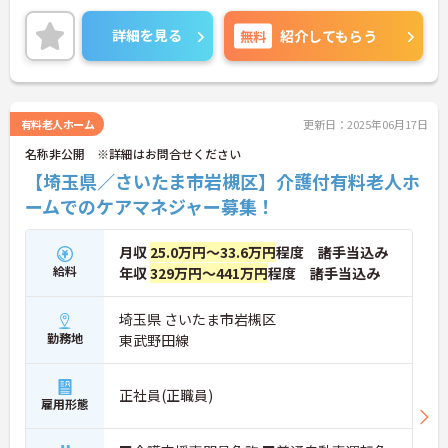
ます。
ご興味のある方には、面接対策ポイントなど、さら
詳細を見る
無料
紹介してもらう
に詳細をお話しいたしますので、お気軽にご相談く
ださい。
有料老人ホーム
更新日：2025年06月17日
名称非公開 ※詳細はお問合せください
【埼玉県／さいたま市岩槻区】介護付有料老人ホ
ームでのケアマネジャー募集！
月収
25.0万円～33.6万円
程度 諸手当込み
給料
年収
329万円～441万円
程度 諸手当込み
埼玉県 さいたま市岩槻区
勤務地
東武野田線
正社員(正職員)
雇用形態