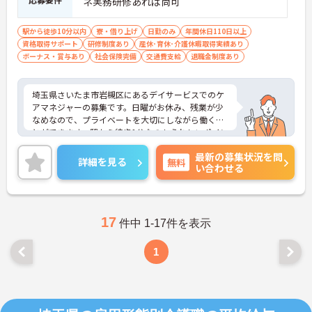
ネ実務研修あれば尚可
駅から徒歩10分以内
寮・借り上げ
日勤のみ
年間休日110日以上
資格取得サポート
研修制度あり
産休･育休･介護休暇取得実績あり
ボーナス・賞与あり
社会保険完備
交通費支給
退職金制度あり
埼玉県さいたま市岩槻区にあるデイサービスでのケ
アマネジャーの募集です。日曜がお休み、残業が少
なめなので、プライベートを大切にしながら働くこ
とができます。駅から徒歩1分なのもうれしいポイン
ト♪ご興味のある方には、面接対策ポイントなど、
最新の募集状況を問
さらに詳細をお話しいたしますのでお気軽にご相談
詳細を見る
無料
い合わせる
ください！
17
件中 1-17件を表示
1