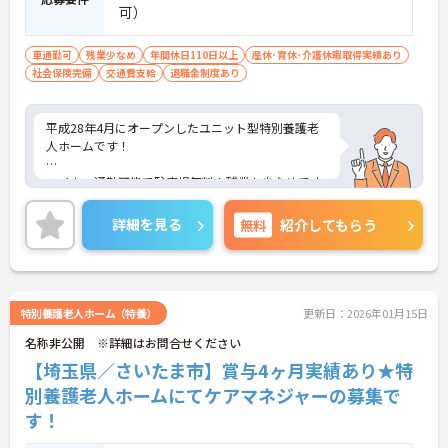
可）
車通勤可
残業少なめ
年間休日110日以上
産休･育休･介護休暇取得実績あり
社会保険完備
交通費支給
退職金制度あり
平成28年4月にオープンしたユニット型特別養護老
人ホームです！
マイカー通勤可能で駐車場無料！残業も少なめです
ので、働きやすい職場です！
詳細を見る
無料
紹介してもらう
ご興味のある方には、面接対策ポイントなど、さら
に詳細をお話しいたしますので、お気軽にご相談く
ださい。
特別養護老人ホーム（特養）
更新日：2026年01月15日
名称非公開 ※詳細はお問合せください
【埼玉県／さいたま市】賞与4ヶ月実績あり★特
別養護老人ホームにてケアマネジャーの募集で
す！