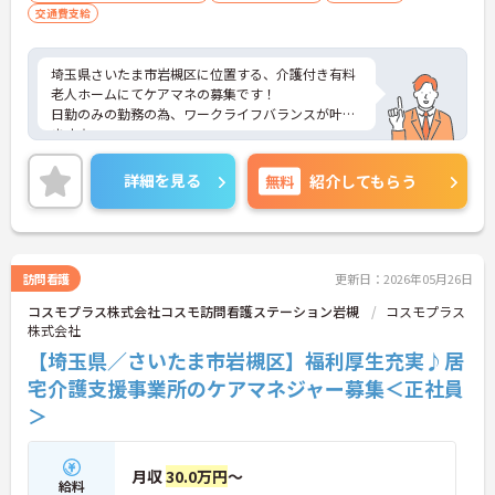
交通費支給
埼玉県さいたま市岩槻区に位置する、介護付き有料
老人ホームにてケアマネの募集です！
日勤のみの勤務の為、ワークライフバランスが叶い
ます☆
また、職務手当やベースアップ手当等手当が充実し
ており、持株会や研修制度などの福利厚生も充実し
詳細を見る
無料
紹介してもらう
ております♪
さらにマイカー通勤可能で無料駐車場もあるので、
通勤らくらくです◎
ご興味のある方には、面接対策ポイントなど、さら
に詳細をお話しいたしますのでお気軽にご相談くだ
訪問看護
更新日：2026年05月26日
さい！
コスモプラス株式会社コスモ訪問看護ステーション岩槻
コスモプラス
株式会社
【埼玉県／さいたま市岩槻区】福利厚生充実♪居
宅介護支援事業所のケアマネジャー募集＜正社員
＞
月収
30.0万円
～
給料