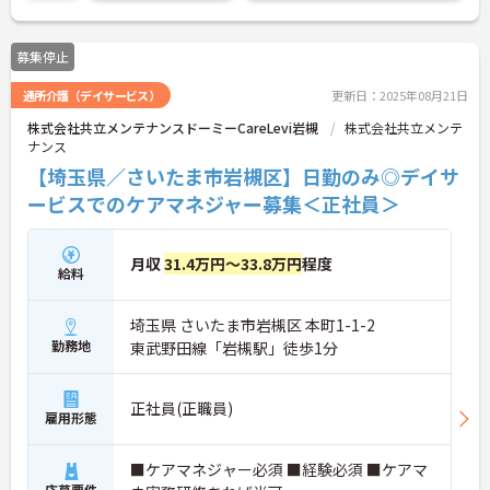
ので、お気軽にお問い合わせください。
募集停止
通所介護（デイサービス）
更新日：2025年08月21日
株式会社共立メンテナンスドーミーCareLevi岩槻
株式会社共立メンテ
ナンス
【埼玉県／さいたま市岩槻区】日勤のみ◎デイサ
ービスでのケアマネジャー募集＜正社員＞
月収
31.4万円～33.8万円
程度
給料
埼玉県 さいたま市岩槻区 本町1-1-2
勤務地
東武野田線「岩槻駅」徒歩1分
正社員(正職員)
雇用形態
■ケアマネジャー必須 ■経験必須 ■ケアマ
応募要件