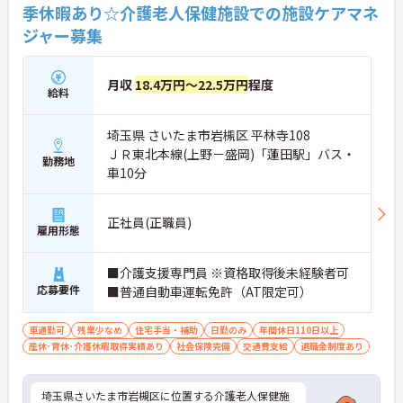
季休暇あり☆介護老人保健施設での施設ケアマネ
ジャー募集
月収
18.4万円～22.5万円
程度
給料
埼玉県 さいたま市岩槻区 平林寺108
ＪＲ東北本線(上野－盛岡)「蓮田駅」バス・
勤務地
車10分
正社員(正職員)
雇用形態
■介護支援専門員 ※資格取得後未経験者可
応募要件
■普通自動車運転免許（AT限定可）
車通勤可
残業少なめ
住宅手当・補助
日勤のみ
年間休日110日以上
産休･育休･介護休暇取得実績あり
社会保険完備
交通費支給
退職金制度あり
埼玉県さいたま市岩槻区に位置する介護老人保健施