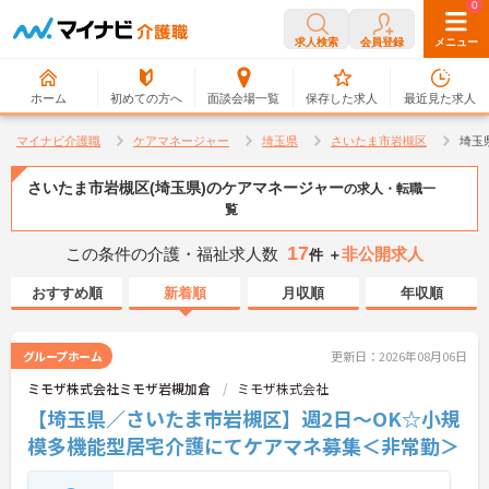
0
0
求人検索
会員登録
メニュー
ホーム
初めての方へ
面談会場一覧
保存した求人
最近見た求人
マイナビ介護職
ケアマネージャー
埼玉県
さいたま市岩槻区
埼玉
さいたま市岩槻区(埼玉県)のケアマネージャー
の求人・転職一
覧
17
この条件の介護・福祉求人数
非公開求人
件 ＋
おすすめ順
新着順
月収順
年収順
グループホーム
更新日：2026年08月06日
ミモザ株式会社ミモザ岩槻加倉
ミモザ株式会社
【埼玉県／さいたま市岩槻区】週2日～OK☆小規
模多機能型居宅介護にてケアマネ募集＜非常勤＞