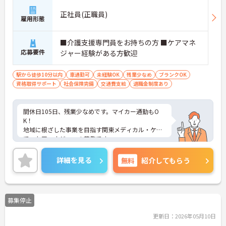
正社員(正職員)
雇用形態
■介護支援専門員をお持ちの方 ■ケアマネ
応募要件
ジャー経験がある方歓迎
駅から徒歩10分以内
車通勤可
未経験OK
残業少なめ
ブランクOK
資格取得サポート
社会保険完備
交通費支給
退職金制度あり
間休日105日、残業少なめです。マイカー通勤もO
K！
地域に根ざした事業を目指す関東メディカル・ケア
で、ケアマネジャーの募集です。
是非お気軽にご応募お待ちしております。
詳細を見る
無料
紹介してもらう
募集停止
更新日：2026年05月10日