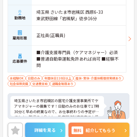
埼玉県 さいたま市岩槻区 西原6-33
勤務地
東武野田線「岩槻駅」徒歩16分
正社員(正職員)
雇用形態
■介護支援専門員（ケアマネジャー）必須
■普通自動車運転免許あれば尚可 ■経験不
応募要件
問
未経験OK
日勤のみ
年間休日110日以上
産休･育休･介護休暇取得実績あり
社会保険完備
交通費支給
退職金制度あり
埼玉県さいたま市岩槻区の居宅介護支援事業所でケ
アマネジャーの募集です！日勤のみのお仕事で17時
30分と早めの終業なので、お仕事終わりの予定が立
てやすい職場です◎また、教育研修制度充実で未経
験の方でも安心して業務に慣れることができます！
福利厚生施設があるのも嬉しいポイント♪ご興味の
詳細を見る
無料
紹介してもらう
ある方は面接ポイントをお伝えしますので、お気軽