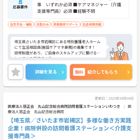
事 いずれか必須 ■ケアマネジャー（介護
応募要件
支援専門員）必須 ■経験不問
住宅手当・補助
日勤のみ
資格取得サポート
社会保険完備
埼玉県さいたま市岩槻区にある特別養護老人ホーム
にて生活相談員(施設ケアマネ兼務)の募集です！
研修制度があり、ご自身のスキルアップに繋げるこ
とのできる環境です◎
住宅手当や通勤手当、退職金など各種手当も充実し
ておりますので、安心してご就業頂けます。
詳細を見る
無料
紹介してもらう
ご興味のある方には、面接対策ポイントなど、さら
に詳細をお話しいたしますのでお気軽にご相談くだ
さい！
更新日：2025年09月04日
医療法人慈正会 丸山記念総合病院訪問看護ステーションいわつき
医
療法人慈正会 丸山記念総合病院
【埼玉県／さいたま市岩槻区】多様な働き方実践
企業！病院併設の訪問看護ステーション＜介護支
援専門員＞