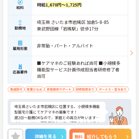
時給
1,670円～1,725円
給料
埼玉県 さいたま市岩槻区 加倉5-8-85
勤務地
東武野田線「岩槻駅」徒歩17分
非常勤・パート・アルバイト
雇用形態
■ケアマネのご経験あれば尚可 ■小規模多
機能型サービス計画作成担当者研修修了者
応募要件
尚可
車通勤可
残業少なめ
資格取得サポート
研修制度あり
ボーナス・賞与あり
埼玉県さいたま市岩槻区に位置する、小規模多機能
型居宅介護にてケアマネの募集です！
週2日～勤務OKなので、家庭との両立が叶います☆
また、マイカー通勤可能なので、通勤らくらくです
♪
ご興味のある方には、面接対策ポイントなど、さら
詳細を見る
無料
紹介してもらう