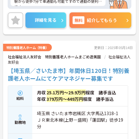
駅から徒歩7分で車通勤も可能ですので通勤の便利
です。
ご興味のある方には詳細をお話しますので、お気軽
にお問い合わせください。
詳細を見る
無料
紹介してもらう
特別養護老人ホーム（特養）
更新日：2025年05月14日
社会福祉法人友好会 特別養護老人ホームまごめ遊美園
社会福祉法人
友好会
【埼玉県／さいたま市】年間休日120日！特別養
護老人ホームにてケアマネジャー募集です
月収
25.1万円～29.9万円
程度 諸手当込
給料
年収
379万円～449万円
程度 諸手当込
埼玉県 さいたま市岩槻区 大字馬込1318-1
ＪＲ東北本線(上野－盛岡)「蓮田駅」徒歩19
勤務地
分