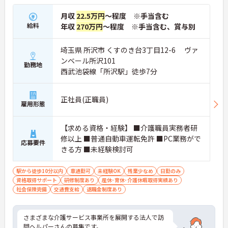
月収
22.5万円
～程度 ※手当含む
給料
年収
270万円
～程度 ※手当含む、賞与別
埼玉県 所沢市 くすのき台3丁目12-6 ヴァ
ンベール所沢101
勤務地
西武池袋線「所沢駅」徒歩7分
正社員(正職員)
雇用形態
【求める資格・経験】 ■介護職員実務者研
修以上 ■普通自動車運転免許 ■PC業務がで
応募要件
きる方 ■未経験検討可
駅から徒歩10分以内
車通勤可
未経験OK
残業少なめ
日勤のみ
資格取得サポート
研修制度あり
産休･育休･介護休暇取得実績あり
社会保険完備
交通費支給
退職金制度あり
さまざまな介護サービス事業所を展開する法人で訪
問ヘルパーさんの募集です。