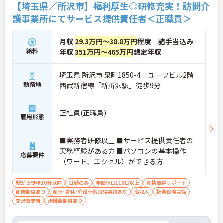
【埼玉県／所沢市】福利厚生◎研修充実！訪問介
護事業所にてサービス提供責任者＜正職員＞
月収
29.3万円～38.8万円
程度 諸手当込み
給料
年収
351万円～465万円
想定年収
埼玉県 所沢市 泉町1850-4 ユーワビル2階
勤務地
西武新宿線「新所沢駅」徒歩9分
正社員(正職員)
雇用形態
■実務者研修以上 ■サービス提供責任者の
実務経験がある方 ■パソコンの基本操作
応募要件
（ワード、エクセル）ができる方
駅から徒歩10分以内
日勤のみ
年間休日110日以上
資格取得サポート
研修制度あり
産休･育休･介護休暇取得実績あり
高収入
社会保険完備
交通費支給
退職金制度あり