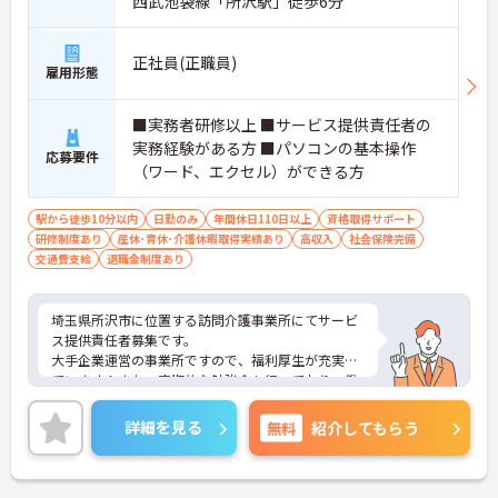
西武池袋線「所沢駅」徒歩6分
正社員(正職員)
雇用形態
■実務者研修以上 ■サービス提供責任者の
実務経験がある方 ■パソコンの基本操作
応募要件
（ワード、エクセル）ができる方
駅から徒歩10分以内
日勤のみ
年間休日110日以上
資格取得サポート
研修制度あり
産休･育休･介護休暇取得実績あり
高収入
社会保険完備
交通費支給
退職金制度あり
埼玉県所沢市に位置する訪問介護事業所にてサービ
ス提供責任者募集です。
大手企業運営の事業所ですので、福利厚生が充実し
ています！また、定期的な勉強会も行っており、働
きながらスキルアップできる環境です。
ご興味ある方には、面接対策ポイントなど、さらに
詳細を見る
無料
紹介してもらう
詳細をお話しいたしますのでお気軽にご相談くださ
い！