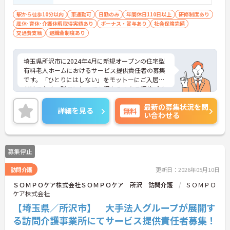
験スタートの実績多数
駅から徒歩10分以内
車通勤可
日勤のみ
年間休日110日以上
研修制度あり
産休･育休･介護休暇取得実績あり
ボーナス・賞与あり
社会保険完備
交通費支給
退職金制度あり
埼玉県所沢市に2024年4月に新規オープンの住宅型
有料老人ホームにおけるサービス提供責任者の募集
です。「ひとりにはしない」をモットーにご入居者
だけでなく、職員にとっても温かみのある環境づく
りを目指しており、ご利用者一人ひとりに寄り添っ
最新の募集状況を問
てサービスを提供していただける方を募集していま
詳細を見る
無料
い合わせる
す。サービス提供責任者の経験がなくスタートされ
た方も多数いらっしゃいます。
ご興味のある方には、面接対策ポイントなど、さら
に詳細をお話しいたしますのでお気軽にご相談くだ
募集停止
さい！
訪問介護
更新日：2026年05月10日
ＳＯＭＰＯケア株式会社ＳＯＭＰＯケア 所沢 訪問介護
ＳＯＭＰＯ
ケア株式会社
【埼玉県／所沢市】 大手法人グループが展開す
る訪問介護事業所にてサービス提供責任者募集！