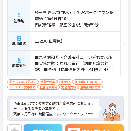
埼玉県 所沢市 並木3-1 所沢パークタウン駅
前通り第4号棟109
勤務地
西武新宿線「航空公園駅」徒歩9分
正社員(正職員)
雇用形態
■実務者研修・介護福祉士：いずれか必須
■実務経験：あれば尚可（訪問介護の経
応募要件
験） ■普通自動車運転免許（AT限定可）：
あれば尚可
駅から徒歩10分以内
残業少なめ
日勤のみ
年間休日110日以上
ボーナス・賞与あり
社会保険完備
交通費支給
退職金制度あり
埼玉県所沢市に位置する訪問介護事業所におけるサ
ービス提供責任者の募集です。
残業は月平均10時間程度です。ワークライフバラン
スを保ちながらご勤務いただけます。また、福利厚
生が充実しています。働きやすい環境が整ってお
り、安心して長くご勤務いただけます。