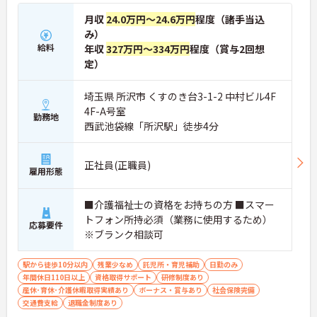
月収
24.0万円～24.6万円
程度（諸手当込
み）
給料
年収
327万円～334万円
程度（賞与2回想
定）
埼玉県 所沢市 くすのき台3-1-2 中村ビル4F
4F-A号室
勤務地
西武池袋線「所沢駅」徒歩4分
正社員(正職員)
雇用形態
■介護福祉士の資格をお持ちの方 ■スマー
トフォン所持必須（業務に使用するため）
応募要件
※ブランク相談可
駅から徒歩10分以内
残業少なめ
託児所・育児補助
日勤のみ
年間休日110日以上
資格取得サポート
研修制度あり
産休･育休･介護休暇取得実績あり
ボーナス・賞与あり
社会保険完備
交通費支給
退職金制度あり