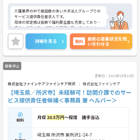
介護業界の中で施設数の多い大手法人グループでの
サービス提供責任者求人です。
母体の安定感は抜群で福利厚生面も充実しており、
安心して長く働いて頂ける環境は整っております。
また、頑張りがきちんと評価に繋がります。
最新の募集状況を問
ご興味のある方はぜひお気軽にお問い合わせくださ
詳細を見る
無料
い合わせる
い。
募集停止
更新日：2025年03月13日
株式会社ファインケアファインケア所沢
株式会社ファインケア
【埼玉県／所沢市】未経験可！訪問介護でのサー
ビス提供責任者候補＜事務員 兼 ヘルパー＞
月収
20.5万円
～程度 諸手当込
給料
埼玉県 所沢市 東所沢1-14-7