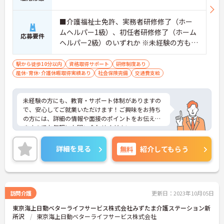
■介護福祉士免許、実務者研修修了（ホー
ムヘルパー1級）、初任者研修修了（ホーム
応募要件
ヘルパー2級）のいずれか ※未経験の方も相
談可
駅から徒歩10分以内
資格取得サポート
研修制度あり
産休･育休･介護休暇取得実績あり
社会保険完備
交通費支給
未経験の方にも、教育・サポート体制がありますの
で、安心してご就業いただけます！ご興味をお持ち
の方には、詳細の情報や面接のポイントをお伝えし
ますのでお気軽にお問い合わせください。
詳細を見る
無料
紹介してもらう
訪問介護
更新日：2023年10月05日
東京海上日動ベターライフサービス株式会社みずたま介護ステーション新
所沢
東京海上日動ベターライフサービス株式会社