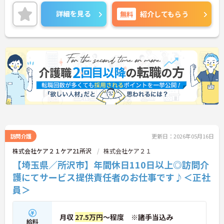
イベートも充実。サ責未経験からでも安心してスタ
ートできる環境です。ご興味のある方には、面接対
詳細を見る
無料
紹介してもらう
策ポイントなど、さらに詳細をお話ししますのでお
気軽にご相談ください！
訪問介護
更新日：2026年05月16日
株式会社ケア２１ケア21所沢
株式会社ケア２１
【埼玉県／所沢市】年間休日110日以上◎訪問介
護にてサービス提供責任者のお仕事です♪＜正社
員＞
月収
27.5万円
～程度 ※諸手当込み
給料