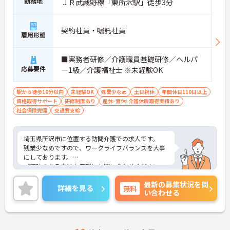
勤務地
ＪＲ武蔵野線「東所沢駅」徒歩3分
契約社員・嘱託社員
雇用形態
■実務者研修／介護職員基礎研修／ヘルパ
応募要件
ー1級／介護福祉士 ※未経験OK
駅から徒歩10分以内
未経験OK
残業少なめ
土日祝休
年間休日110日以上
資格取得サポート
研修制度あり
産休･育休･介護休暇取得実績あり
社会保険完備
交通費支給
埼玉県所沢市に位置する訪問介護での求人です。
残業少なめですので、ワークライフバランスを大事
にしております。
ご興味のある方はお気軽にお問い合わせください。
最新の募集状況を問
詳細を見る
無料
い合わせる