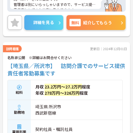
管理者は別にいらっしゃいますので、サービス提供
責任者としてのお仕事に集中できます。
また、きちんと実績などを評価し、給与に反映する
制度が整っているので、やりがいや目標を持って働
詳細を見る
無料
紹介してもらう
いて頂ける点もポイント。
ご興味ある方には、面接対策ポイントなど、さらに
詳細をお話しいたしますのでお気軽にご相談くださ
い。
訪問看護
更新日：2024年12月01日
名称非公開 ※詳細はお問合せください
【埼玉県／所沢市】 訪問介護でのサービス提供
責任者常勤募集です
月収
23.2万円～27.2万円
程度
給料
年収
278万円～326万円
程度
埼玉県 所沢市
勤務地
西武新宿線
契約社員・嘱託社員
雇用形態