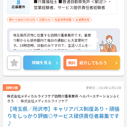
■介護福祉士 ■普通自動車免許 ＜歓迎＞ ・
応募要件
営業経験者、サービス提供責任者経験者
駅から徒歩10分以内
日勤のみ
社会保険完備
交通費支給
埼玉県所沢市に位置する訪問介護事業所です。最寄
り駅からも徒歩圏内で毎日の通勤にも大変便利で
す。18時定時、日勤のみですので、生活リズムを安
定させながら無理なく働ける環境です。先輩スタッ
フによるフォロー体制も整っており、安心してスタ
ートできます。ご興味のある方には、面接対策ポイ
詳細を見る
無料
紹介してもらう
ントなど、さらに詳細をお話しいたしますのでお気
軽にご相談ください！
訪問介護
更新日：2024年12月21日
株式会社メディカルライフケア訪問介護事業所 ヘルパーステーションふく
ろう
株式会社メディカルライフケア
【埼玉県／所沢市】キャリアパス制度あり・頑張
りをしっかり評価◎サービス提供責任者募集です
♪