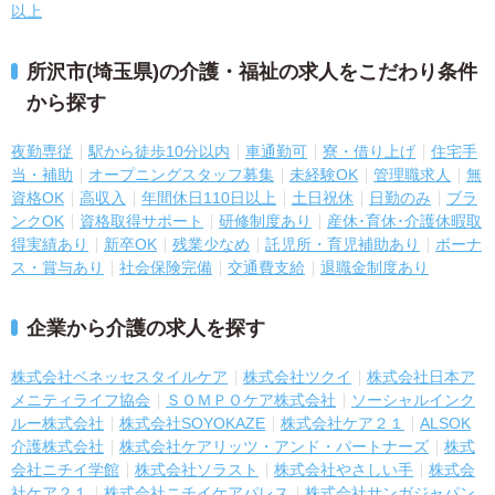
以上
所沢市(埼玉県)の介護・福祉の求人をこだわり条件
から探す
夜勤専従
駅から徒歩10分以内
車通勤可
寮・借り上げ
住宅手
当・補助
オープニングスタッフ募集
未経験OK
管理職求人
無
資格OK
高収入
年間休日110日以上
土日祝休
日勤のみ
ブラ
ンクOK
資格取得サポート
研修制度あり
産休･育休･介護休暇取
得実績あり
新卒OK
残業少なめ
託児所・育児補助あり
ボーナ
ス・賞与あり
社会保険完備
交通費支給
退職金制度あり
企業から介護の求人を探す
株式会社ベネッセスタイルケア
株式会社ツクイ
株式会社日本ア
メニティライフ協会
ＳＯＭＰＯケア株式会社
ソーシャルインク
ルー株式会社
株式会社SOYOKAZE
株式会社ケア２１
ALSOK
介護株式会社
株式会社ケアリッツ・アンド・パートナーズ
株式
会社ニチイ学館
株式会社ソラスト
株式会社やさしい手
株式会
社ケア２１
株式会社ニチイケアパレス
株式会社サンガジャパン