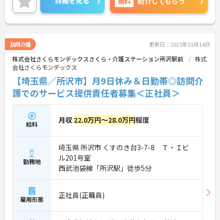
詳細を見る
無料
紹介してもらう
ご興味のある方には、面接対策ポイントなど、さら
に詳細をご案内しますのでお気軽にご相談くださ
い！
訪問介護
更新日：2025年01月14日
株式会社さくらモンデックスさくら・介護ステーション所沢駅前
株式
会社さくらモンデックス
【埼玉県／所沢市】月9日休み＆日勤帯◎訪問介
護でのサービス提供責任者募集＜正社員＞
月収
22.0万円～28.0万円
程度
給料
埼玉県 所沢市 くすのき台3-7-8 Ｔ・Ｉビ
ル201号室
勤務地
西武池袋線「所沢駅」徒歩5分
正社員(正職員)
雇用形態