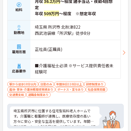
月収
36.2万円
～程度 諸手当込・夜勤4回想
定
給料
年収
509万円
～程度 ※想定年収
埼玉県 所沢市 北秋津822
勤務地
西武池袋線「所沢駅」徒歩8分
正社員(正職員)
雇用形態
■介護福祉士必須 ※サービス提供責任者未
応募要件
経験可
駅から徒歩10分以内
日勤のみ
年間休日110日以上
研修制度あり
産休･育休･介護休暇取得実績あり
ボーナス・賞与あり
社会保険完備
交通費支給
退職金制度あり
埼玉県所沢市に位置する住宅型有料老人ホームで
す。介護職と看護師が連携し、医療依存度の高い
方々に安心・安全な生活を提供しています。年間休
日115日、シフト制で月9日～10日休みがあり、プラ