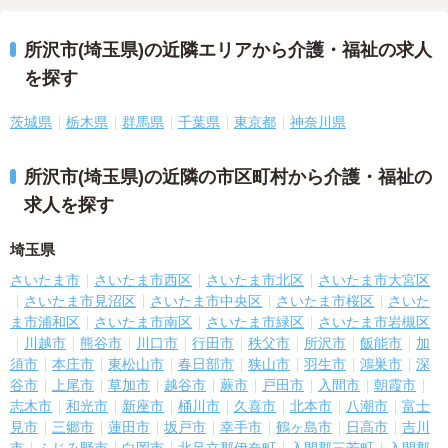
所沢市(埼玉県)の近隣エリアから介護・福祉の求人
を探す
茨城県
栃木県
群馬県
千葉県
東京都
神奈川県
所沢市(埼玉県)の近隣の市区町村から介護・福祉の
求人を探す
埼玉県
さいたま市
さいたま市西区
さいたま市北区
さいたま市大宮区
さいたま市見沼区
さいたま市中央区
さいたま市桜区
さいた
ま市浦和区
さいたま市南区
さいたま市緑区
さいたま市岩槻区
川越市
熊谷市
川口市
行田市
秩父市
所沢市
飯能市
加
須市
本庄市
東松山市
春日部市
狭山市
羽生市
鴻巣市
深
谷市
上尾市
草加市
越谷市
蕨市
戸田市
入間市
朝霞市
志木市
和光市
新座市
桶川市
久喜市
北本市
八潮市
富士
見市
三郷市
蓮田市
坂戸市
幸手市
鶴ヶ島市
日高市
吉川