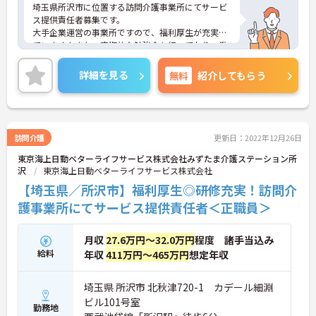
埼玉県所沢市に位置する訪問介護事業所にてサービ
ス提供責任者募集です。
大手企業運営の事業所ですので、福利厚生が充実し
ています！また、定期的な勉強会も行っており、働
きながらスキルアップできる環境です。
ご興味ある方には、面接対策ポイントなど、さらに
詳細を見る
無料
紹介してもらう
詳細をお話しいたしますのでお気軽にご相談くださ
い！
訪問介護
更新日：2022年12月26日
東京海上日動ベターライフサービス株式会社みずたま介護ステーション所
沢
東京海上日動ベターライフサービス株式会社
【埼玉県／所沢市】福利厚生◎研修充実！訪問介
護事業所にてサービス提供責任者＜正職員＞
月収
27.6万円～32.0万円
程度 諸手当込み
給料
年収
411万円～465万円
想定年収
埼玉県 所沢市 北秋津720-1 カデール細淵
ビル101号室
勤務地