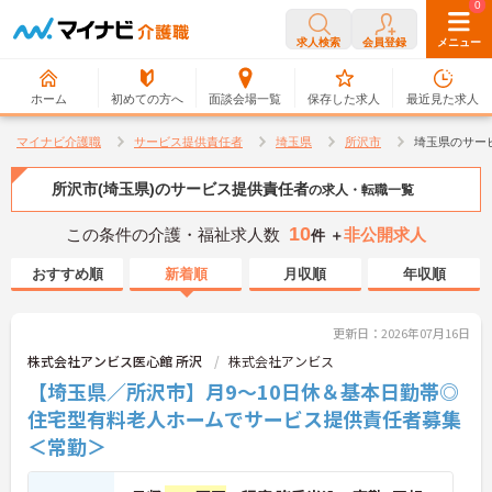
0
0
求人検索
会員登録
メニュー
ホーム
初めての方へ
面談会場一覧
保存した求人
最近見た求人
マイナビ介護職
サービス提供責任者
埼玉県
所沢市
埼玉県のサー
所沢市(埼玉県)のサービス提供責任者
の求人・転職一覧
10
この条件の介護・福祉求人数
非公開求人
件 ＋
おすすめ順
新着順
月収順
年収順
更新日：2026年07月16日
株式会社アンビス医心館 所沢
株式会社アンビス
【埼玉県／所沢市】月9～10日休＆基本日勤帯◎
住宅型有料老人ホームでサービス提供責任者募集
＜常勤＞