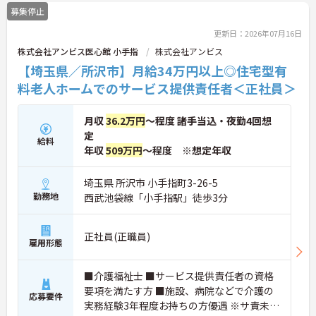
募集停止
更新日：2026年07月16日
株式会社アンビス医心館 小手指
株式会社アンビス
【埼玉県／所沢市】月給34万円以上◎住宅型有
料老人ホームでのサービス提供責任者＜正社員＞
月収
36.2万円
～程度 諸手当込・夜勤4回想
定
給料
年収
509万円
～程度 ※想定年収
埼玉県 所沢市 小手指町3-26-5
勤務地
西武池袋線「小手指駅」徒歩3分
正社員(正職員)
雇用形態
■介護福祉士 ■サービス提供責任者の資格
要項を満たす方 ■施設、病院などで介護の
応募要件
実務経験3年程度お持ちの方優遇 ※サ責未経