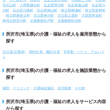
市
ふじみ野市
白岡市
北足立郡伊奈町
入間郡三芳町
入間郡
毛呂山町
入間郡越生町
比企郡滑川町
比企郡嵐山町
比企郡小
川町
比企郡川島町
比企郡鳩山町
秩父郡横瀬町
秩父郡皆野町
秩父郡東秩父村
児玉郡神川町
児玉郡上里町
大里郡寄居町
南埼玉郡宮代町
北葛飾郡杉戸町
北葛飾郡松伏町
所沢市(埼玉県)の介護・福祉の求人を雇用形態から
探す
正社員(正職員)
契約社員・嘱託社員
非常勤・パート・アルバイ
ト
所沢市(埼玉県)の介護・福祉の求人を施設業態から
探す
病院
クリニック
介護福祉施設
在宅医療
その他
所沢市(埼玉県)の介護・福祉の求人をサービス内容
から探す