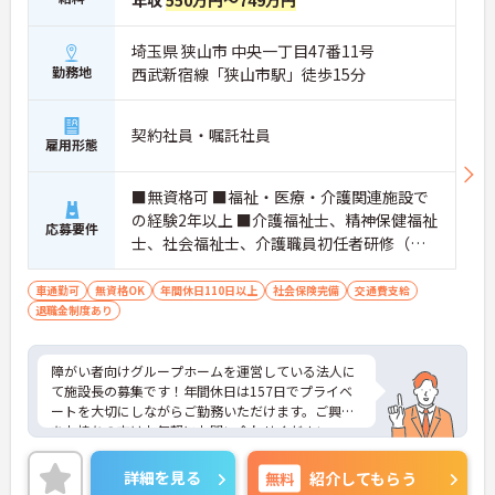
年収
550万円～749万円
埼玉県 狭山市 中央一丁目47番11号
勤務地
西武新宿線「狭山市駅」徒歩15分
契約社員・嘱託社員
雇用形態
■無資格可 ■福祉・医療・介護関連施設で
の経験2年以上 ■介護福祉士、精神保健福祉
応募要件
士、社会福祉士、介護職員初任者研修（旧
ヘルパー2級）、介護職員実務者研修（旧ヘ
ルパー1級/基礎研修）の資格者歓迎
車通勤可
無資格OK
年間休日110日以上
社会保険完備
交通費支給
退職金制度あり
障がい者向けグループホームを運営している法人に
て施設長の募集です！年間休日は157日でプライベ
ートを大切にしながらご勤務いただけます。ご興味
をお持ちの方はお気軽にお問い合わせください。
詳細を見る
無料
紹介してもらう