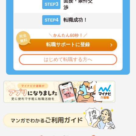
面接・条件交
3
STEP
渉
4
転職成功！
STEP
転職サポートに登録
はじめて転職する方へ