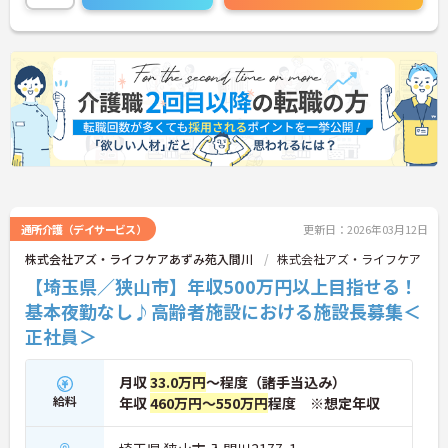
通所介護（デイサービス）
更新日：2026年03月12日
株式会社アズ・ライフケアあずみ苑入間川
株式会社アズ・ライフケア
【埼玉県／狭山市】年収500万円以上目指せる！
基本夜勤なし♪高齢者施設における施設長募集＜
正社員＞
月収
33.0万円
～程度（諸手当込み）
給料
年収
460万円～550万円
程度 ※想定年収