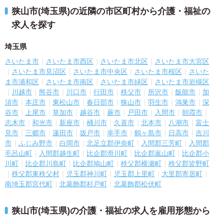
狭山市(埼玉県)の近隣の市区町村から介護・福祉の
求人を探す
埼玉県
さいたま市
さいたま市西区
さいたま市北区
さいたま市大宮区
さいたま市見沼区
さいたま市中央区
さいたま市桜区
さいた
ま市浦和区
さいたま市南区
さいたま市緑区
さいたま市岩槻区
川越市
熊谷市
川口市
行田市
秩父市
所沢市
飯能市
加
須市
本庄市
東松山市
春日部市
狭山市
羽生市
鴻巣市
深
谷市
上尾市
草加市
越谷市
蕨市
戸田市
入間市
朝霞市
志木市
和光市
新座市
桶川市
久喜市
北本市
八潮市
富士
見市
三郷市
蓮田市
坂戸市
幸手市
鶴ヶ島市
日高市
吉川
市
ふじみ野市
白岡市
北足立郡伊奈町
入間郡三芳町
入間郡
毛呂山町
入間郡越生町
比企郡滑川町
比企郡嵐山町
比企郡小
川町
比企郡川島町
比企郡鳩山町
秩父郡横瀬町
秩父郡皆野町
秩父郡東秩父村
児玉郡神川町
児玉郡上里町
大里郡寄居町
南埼玉郡宮代町
北葛飾郡杉戸町
北葛飾郡松伏町
狭山市(埼玉県)の介護・福祉の求人を雇用形態から