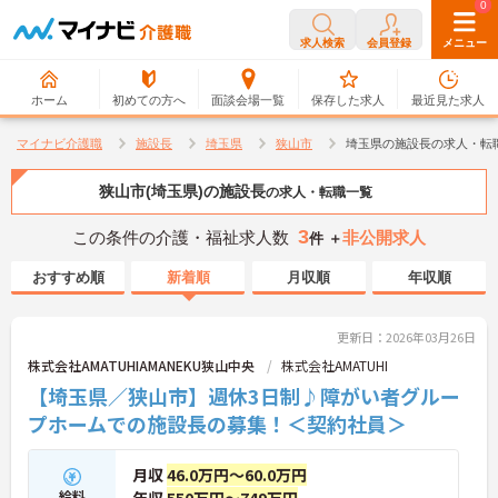
0
0
求人検索
会員登録
メニュー
ホーム
初めての方へ
面談会場一覧
保存した求人
最近見た求人
マイナビ介護職
施設長
埼玉県
狭山市
埼玉県の施設長の求人・転
狭山市(埼玉県)の施設長
の求人・転職一覧
3
この条件の介護・福祉求人数
非公開求人
件 ＋
おすすめ順
新着順
月収順
年収順
更新日：2026年03月26日
株式会社AMATUHIAMANEKU狭山中央
株式会社AMATUHI
【埼玉県／狭山市】週休3日制♪障がい者グルー
プホームでの施設長の募集！＜契約社員＞
月収
46.0万円～60.0万円
給料