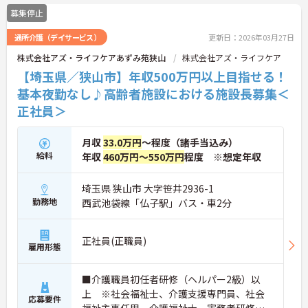
用研修」をはじめ、コンプライアンス研修や職種別
募集停止
専門研修など、成長を支えるプログラムが豊富で
す。また、資格取得への評価も手厚く、スキルアッ
通所介護（デイサービス）
更新日：2026年03月27日
プが収入アップにもつながります。
＜プライベートも大切にできる柔軟な働き方＞年間
株式会社アズ・ライフケアあずみ苑狭山
株式会社アズ・ライフケア
休日は117日あり、1時間単位で取得できる有給休暇
【埼玉県／狭山市】年収500万円以上目指せる！
や、最大40日まで積み立てられる積立有給休暇な
ど、休みを取りやすい制度が整っています。
基本夜勤なし♪高齢者施設における施設長募集＜
正社員＞
月収
33.0万円
～程度（諸手当込み）
給料
年収
460万円～550万円
程度 ※想定年収
埼玉県 狭山市 大字笹井2936-1
勤務地
西武池袋線「仏子駅」バス・車2分
正社員(正職員)
雇用形態
■介護職員初任者研修（ヘルパー2級）以
上 ※社会福祉士、介護支援専門員、社会
応募要件