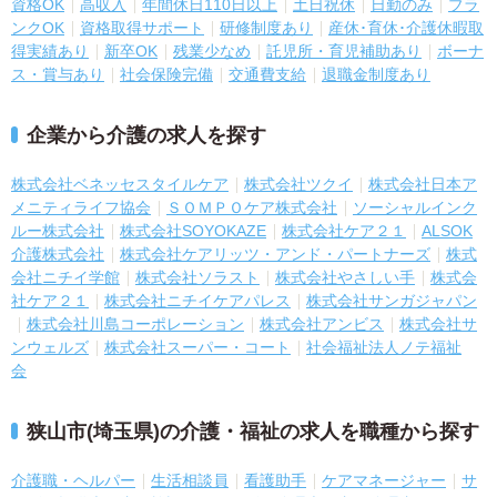
資格OK
高収入
年間休日110日以上
土日祝休
日勤のみ
ブラ
ンクOK
資格取得サポート
研修制度あり
産休･育休･介護休暇取
得実績あり
新卒OK
残業少なめ
託児所・育児補助あり
ボーナ
ス・賞与あり
社会保険完備
交通費支給
退職金制度あり
企業から介護の求人を探す
株式会社ベネッセスタイルケア
株式会社ツクイ
株式会社日本ア
メニティライフ協会
ＳＯＭＰＯケア株式会社
ソーシャルインク
ルー株式会社
株式会社SOYOKAZE
株式会社ケア２１
ALSOK
介護株式会社
株式会社ケアリッツ・アンド・パートナーズ
株式
会社ニチイ学館
株式会社ソラスト
株式会社やさしい手
株式会
社ケア２１
株式会社ニチイケアパレス
株式会社サンガジャパン
株式会社川島コーポレーション
株式会社アンビス
株式会社サ
ンウェルズ
株式会社スーパー・コート
社会福祉法人ノテ福祉
会
狭山市(埼玉県)の介護・福祉の求人を職種から探す
介護職・ヘルパー
生活相談員
看護助手
ケアマネージャー
サ