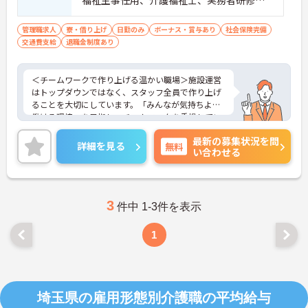
福祉主事任用、介護福祉士、実務者研修歓
迎 ■管理職、生活相談員、サービス提供責
任者、またはそれらに類する職種での業務
管理職求人
寮・借り上げ
日勤のみ
ボーナス・賞与あり
社会保険完備
交通費支給
退職金制度あり
経験をお持ちの方 ■普通自動車免許（AT
限定可）必須
＜チームワークで作り上げる温かい職場＞施設運営
はトップダウンではなく、スタッフ全員で作り上げ
ることを大切にしています。「みんなが気持ちよく
働ける環境」を目指し、チームワークを重視してい
るのが特徴です。裁量が大きく任される部分も多い
最新の募集状況を問
ため、アイデアや気配りがダイレクトに施設の雰囲
詳細を見る
無料
い合わせる
気を良くし、スタッフの笑顔につながるやりがいを
感じられます。
＜学びを応援！充実の研修と資格手当＞「管理職専
用研修」をはじめ、コンプライアンス研修や職種別
専門研修など、成長を支えるプログラムが豊富で
3
件中 1-3件を表示
す。また、資格取得への評価も手厚く、スキルアッ
プが収入アップにもつながります。
1
＜プライベートも大切にできる柔軟な働き方＞年間
休日は117日あり、1時間単位で取得できる有給休暇
や、最大40日まで積み立てられる積立有給休暇な
ど、休みを取りやすい制度が整っています。
埼玉県の雇用形態別介護職の平均給与