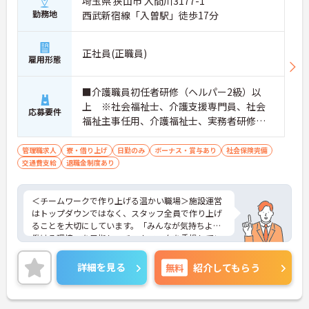
埼玉県 狭山市 入間川3177-1
勤務地
西武新宿線「入曽駅」徒歩17分
正社員(正職員)
雇用形態
■介護職員初任者研修（ヘルパー2級）以
上 ※社会福祉士、介護支援専門員、社会
応募要件
福祉主事任用、介護福祉士、実務者研修歓
迎 ■管理職、生活相談員、サービス提供責
任者、またはそれらに類する職種での業務
管理職求人
寮・借り上げ
日勤のみ
ボーナス・賞与あり
社会保険完備
交通費支給
退職金制度あり
経験をお持ちの方 ■普通自動車免許（AT
限定可）必須
＜チームワークで作り上げる温かい職場＞施設運営
はトップダウンではなく、スタッフ全員で作り上げ
ることを大切にしています。「みんなが気持ちよく
働ける環境」を目指し、チームワークを重視してい
るのが特徴です。裁量が大きく任される部分も多い
ため、アイデアや気配りがダイレクトに施設の雰囲
詳細を見る
無料
紹介してもらう
気を良くし、スタッフの笑顔につながるやりがいを
感じられます。
＜学びを応援！充実の研修と資格手当＞「管理職専