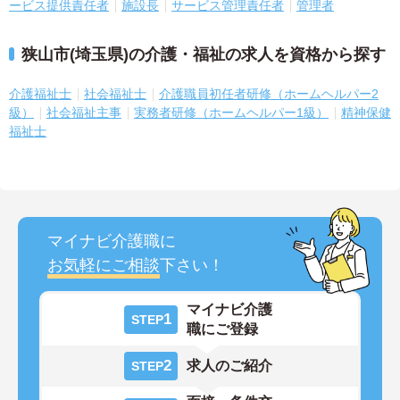
ービス提供責任者
施設長
サービス管理責任者
管理者
狭山市(埼玉県)の介護・福祉の求人を資格から探す
介護福祉士
社会福祉士
介護職員初任者研修（ホームヘルパー2
級）
社会福祉主事
実務者研修（ホームヘルパー1級）
精神保健
福祉士
マイナビ介護職に
お気軽にご相談
下さい！
マイナビ介護
1
STEP
職にご登録
2
求人のご紹介
STEP