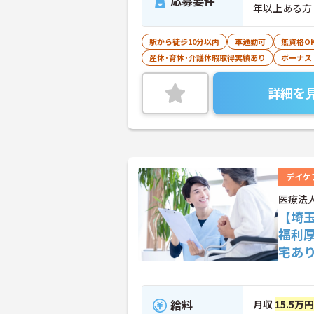
応募要件
年以上ある方
駅から徒歩10分以内
車通勤可
無資格O
産休･育休･介護休暇取得実績あり
ボーナス
詳細を
デイケ
医療法
【埼玉
福利
宅あ
給料
月収
15.5万