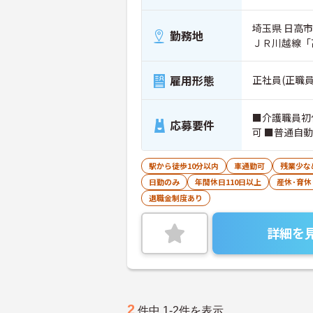
埼玉県 日高市 
勤務地
ＪＲ川越線「
雇用形態
正社員(正職員
■介護職員初
応募要件
可 ■普通自
駅から徒歩10分以内
車通勤可
残業少な
日勤のみ
年間休日110日以上
産休･育休
退職金制度あり
詳細を
2
件中 1-2件を表示