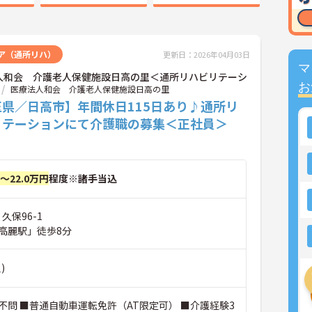
ア（通所リハ）
更新日：2026年04月03日
マ
人和会 介護老人保健施設日高の里＜通所リハビリテーシ
お
医療法人和会 介護老人保健施設日高の里
玉県／日高市】年間休日115日あり♪通所リ
リテーションにて介護職の募集＜正社員＞
円～22.0万円
程度※諸手当込
久保96-1
高麗駅」徒歩8分
)
不問 ■普通自動車運転免許（AT限定可） ■介護経験3