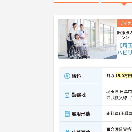
デイケ
医療法
ョン＞
【埼
ハビ
給料
月収
15.0万
埼玉県 日高市 
勤務地
西武秩父線「
雇用形態
正社員(正職員
■介護系資格