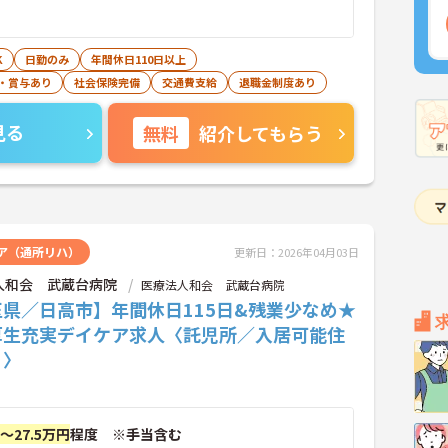
K
日勤のみ
年間休日110日以上
・賞与あり
社会保険完備
交通費支給
退職金制度あり
見る
無料
紹介してもらう
ア（通所リハ）
更新日：2026年04月03日
人和会 武蔵台病院
医療法人和会 武蔵台病院
県／日高市】年間休日115日&残業少なめ★
厚生充実デイケア求人〈託児所／入居可能住
り〉
円～27.5万円
程度 ※手当含む