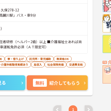
久保278-12
高麗川駅」バス・車9分
)
任者研修（ヘルパー2級）以上 ■介護福祉士あれば尚
動車運転免許必須（ＡＴ限定可）
め
寮・借り上げ
託児所・育児補助
無資格OK
･介護休暇取得実績あり
高収入
社会保険完備
交通費支給
見る
無料
紹介してもらう
1