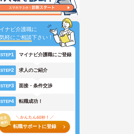
イナビ介護職に
気軽にご相談
下さい！
1
マイナビ介護職にご登録
STEP
2
求人のご紹介
STEP
3
面接・条件交渉
STEP
4
転職成功！
STEP
転職サポートに登録