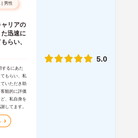
代
|
男性
キャリアの
また迅速に
てもらい、
。
5.0
用するにあた
してもらい、私
えていただき助
、客観的に評価
など、私自身を
感謝してます。
る