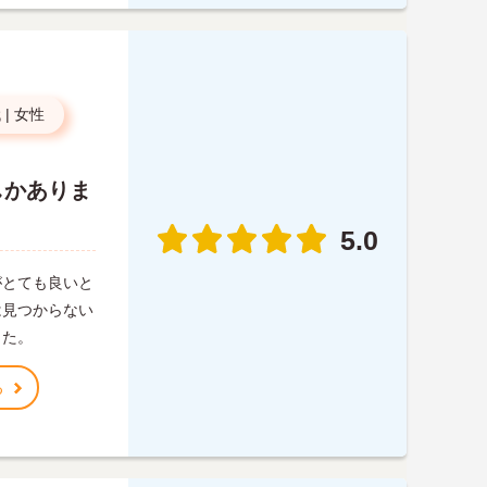
代
|
女性
しかありま
5.0
がとても良いと
は見つからない
した。
る