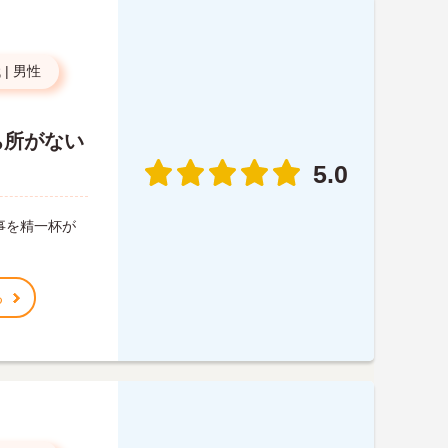
代
|
男性
ち所がない
5.0
事を精一杯が
る