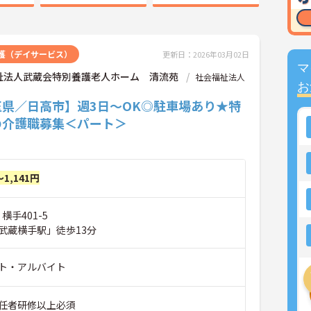
護（デイサービス）
更新日：2026年03月02日
マ
祉法人武蔵会特別養護老人ホーム 清流苑
社会福祉法人
お
玉県／日高市】週3日～OK◎駐車場あり★特
の介護職募集＜パート＞
～1,141円
横手401-5
武蔵横手駅」徒歩13分
ト・アルバイト
任者研修以上必須