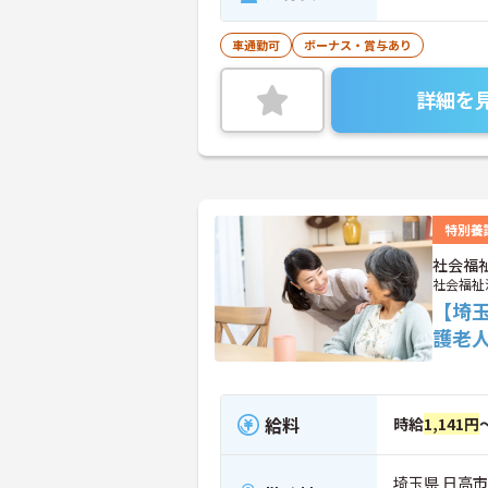
車通勤可
ボーナス・賞与あり
詳細を
特別養
社会福
社会福祉
【埼
護老
給料
時給
1,141円
埼玉県 日高市 