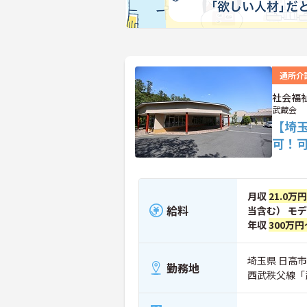
通所介
社会福
武蔵会
【埼
可！
月収
21.0万
給料
当含む） モ
年収
300万円
埼玉県 日高市 
勤務地
西武秩父線「