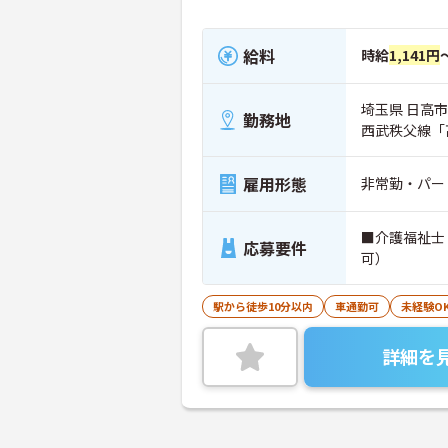
給料
時給
1,141円
埼玉県 日高
勤務地
西武秩父線「
雇用形態
非常勤・パー
■介護福祉士
応募要件
可）
駅から徒歩10分以内
車通勤可
未経験O
詳細を