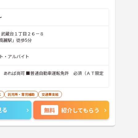
～
市 武蔵台１丁目２６－８
高麗駅」徒歩5分
ト・アルバイト
 あれば尚可 ■普通自動車運転免許 必須（ＡＴ限定
K
託児所・育児補助
交通費支給
見る
無料
紹介してもらう