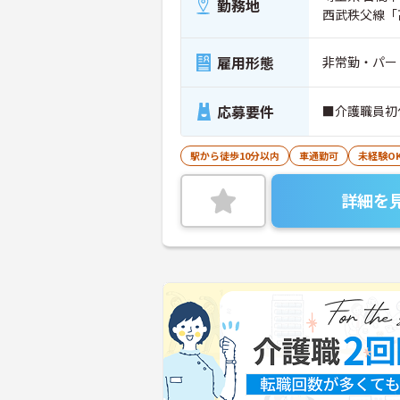
勤務地
西武秩父線「
雇用形態
非常勤・パー
応募要件
■介護職員初
駅から徒歩10分以内
車通勤可
未経験O
詳細を