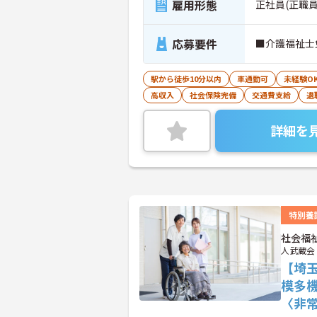
雇用形態
正社員(正職員
応募要件
■介護福祉士
駅から徒歩10分以内
車通勤可
未経験O
高収入
社会保険完備
交通費支給
退
詳細を
特別養
社会福
人武蔵会
【埼
模多
〈非