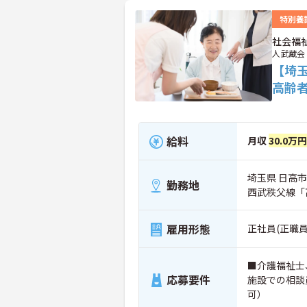
特別養
社会福
人武蔵会
【埼
高齢
給料
月収
30.0万
埼玉県 日高市
勤務地
西武秩父線「
雇用形態
正社員(正職員
■介護福祉士
応募要件
施設での相談
可）