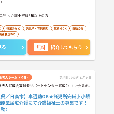
)
免許 ※介護士経験3年以上の方
K
残業少なめ
託児所・育児補助
無資格OK
日勤のみ
職金制度あり
見る
無料
紹介してもらう
護老人ホーム（特養）
更新日：2025年11月14日
祉法人武蔵会高齢者サポートセンター武蔵台
社会福祉法
玉県／日高市】車通勤OK★託児所完備♪小規
機能型居宅介護にて介護福祉士の募集です！
常勤〉