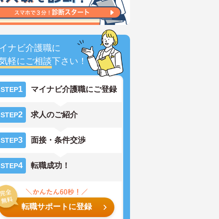
イナビ介護職に
気軽にご相談
下さい！
1
マイナビ介護職にご登録
STEP
2
求人のご紹介
STEP
3
面接・条件交渉
STEP
4
転職成功！
STEP
転職サポートに登録