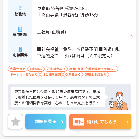
東京都 渋谷区 松濤2-18-1
勤務地
ＪＲ山手線「渋谷駅」徒歩15分
正社員(正職員)
雇用形態
■社会福祉士免許 ※経験不問 ■普通自動
応募要件
車運転免許：あれば尚可（ＡＴ限定可）
残業少なめ
日勤のみ
研修制度あり
産休･育休･介護休暇取得実績あり
ボーナス・賞与あり
社会保険完備
交通費支給
退職金制度あり
東京都渋谷区に位置する92床の療養病院です。地域
に密着した医療を提供する中で、患者様やそのご家
族との信頼関係を築き、心のこもった支援を行うこ
とが求められます。私たちのチームの一員として、
地域の方々の生活を支えるやりがいを感じながら働
くことができます。最寄駅より徒歩5分圏内の好立地
詳細を見る
無料
紹介してもらう
も魅力です。ご興味のある方には、面接対策ポイン
トなど、さらに詳細をお話ししますのでお気軽にご
相談ください！