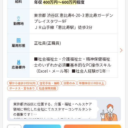
給料
年収
400万円～600万円
程度
東京都 渋谷区 恵比寿4-20-3 恵比寿ガーデン
プレイスタワー9F
勤務地
ＪＲ山手線「恵比寿駅」徒歩3分
正社員(正職員)
雇用形態
■社会福祉士・介護福祉士・精神保健福祉
士のいずれか必須■基本的なPC操作スキル
応募要件
（Excel・メール等）■社会人経験が1年以
上ある方■顧客の意向を理解し、適切な対
応ができるコミュニケーション能力を有す
駅から徒歩10分以内
住宅手当・補助
日勤のみ
年間休日110日以上
ボーナス・賞与あり
る方
社会保険完備
東京都渋谷区に位置する、介護・福祉・ヘルスケア
領域に特化した会社にてカスタマーコンサルタント
の募集です！
年間休日が125日以上あり、土日休みなのでワーク
ライフバランスが叶います♪また、駅から徒歩3分