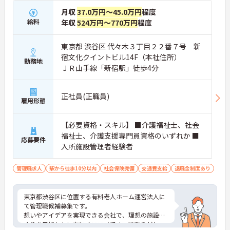
月収
37.0万円～45.0万円
程度
給料
年収
524万円～770万円
程度
東京都 渋谷区 代々木３丁目２２番７号 新
宿文化クイントビル14F（本社住所）
勤務地
ＪＲ山手線「新宿駅」徒歩4分
正社員(正職員)
雇用形態
【必要資格・スキル】 ■介護福祉士、社会
福祉士、介護支援専門員資格のいずれか ■
応募要件
入所施設管理者経験者
管理職求人
駅から徒歩10分以内
社会保険完備
交通費支給
退職金制度あり
東京都渋谷区に位置する有料老人ホーム運営法人に
て管理職候補募集です。
想いやアイデアを実現できる会社で、理想の施設づ
くりを目指したい方にオススメです。頑張りがしっ