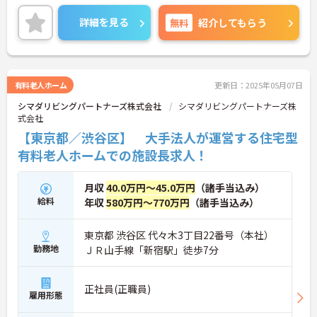
かりとお給与にも反映され、モチベーションアップ
にも繋がります。
詳細を見る
無料
紹介してもらう
ご興味のある方には、面接対策ポイントなど、さら
に詳細をお話いたしますので、お気軽にご相談くだ
さい。
有料老人ホーム
更新日：2025年05月07日
シマダリビングパートナーズ株式会社
シマダリビングパートナーズ株
式会社
【東京都／渋谷区】 大手法人が運営する住宅型
有料老人ホームでの施設長求人！
月収
40.0万円～45.0万円
（諸手当込み）
給料
年収
580万円～770万円
（諸手当込み）
東京都 渋谷区 代々木3丁目22番号（本社）
勤務地
ＪＲ山手線「新宿駅」徒歩7分
正社員(正職員)
雇用形態