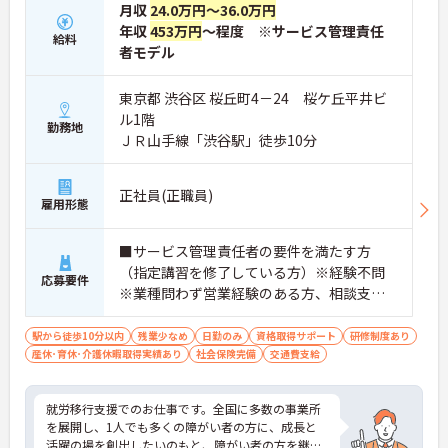
月収
24.0万円～36.0万円
年収
453万円
～程度 ※サービス管理責任
給料
者モデル
東京都 渋谷区 桜丘町4－24 桜ケ丘平井ビ
ル1階
勤務地
ＪＲ山手線「渋谷駅」徒歩10分
正社員(正職員)
雇用形態
■サービス管理責任者の要件を満たす方
（指定講習を修了している方）※経験不問
応募要件
※業種問わず営業経験のある方、相談支
援・直接支援の経験がある方歓迎
駅から徒歩10分以内
残業少なめ
日勤のみ
資格取得サポート
研修制度あり
産休･育休･介護休暇取得実績あり
社会保険完備
交通費支給
就労移行支援でのお仕事です。全国に多数の事業所
を展開し、1人でも多くの障がい者の方に、成長と
活躍の場を創出したいのもと、障がい者の方を継続