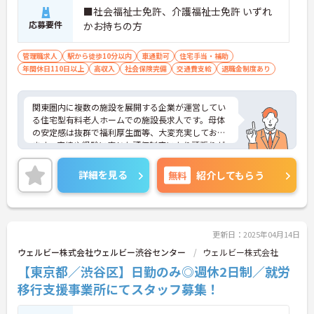
■社会福祉士免許、介護福祉士免許 いずれ
応募要件
かお持ちの方
管理職求人
駅から徒歩10分以内
車通勤可
住宅手当・補助
年間休日110日以上
高収入
社会保険完備
交通費支給
退職金制度あり
関東圏内に複数の施設を展開する企業が運営してい
る住宅型有料老人ホームでの施設長求人です。母体
の安定感は抜群で福利厚生面等、大変充実しており
ます。実績や経験に応じた評価制度により頑張りが
きちんと給与に還元され、☆年収の下限を580万円
まで引き上げ。ご興味のある方はお気軽にお問い合
詳細を見る
無料
紹介してもらう
わせ下さいませ。
更新日：2025年04月14日
ウェルビー株式会社ウェルビー渋谷センター
ウェルビー株式会社
【東京都／渋谷区】日勤のみ◎週休2日制／就労
移行支援事業所にてスタッフ募集！