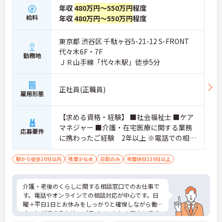
年収
480万円～550万円
程度
給料
年収
480万円～550万円
程度
東京都 渋谷区 千駄ヶ谷5-21-12 S-FRONT
代々木6F・7F
勤務地
ＪＲ山手線「代々木駅」徒歩5分
正社員(正職員)
雇用形態
【求める資格・経験】 ■社会福祉士 ■ケア
マネジャー ■介護・在宅医療に関する業務
応募要件
に携わったご経験 2年以上 ※電話での相談
対応（コールセンター含む）の経験がある
方歓迎
駅から徒歩10分以内
残業少なめ
日勤のみ
年間休日110日以上
介護・老後のくらしに関する相談窓口でのお仕事で
す。電話やオンラインでの相談対応が中心です。日
曜＋平日1日とお休みをしっかりと確保しながら働
くことができるため、プライベートとの両立もでき
る環境です。福利厚生も充実しており、カフェテリ