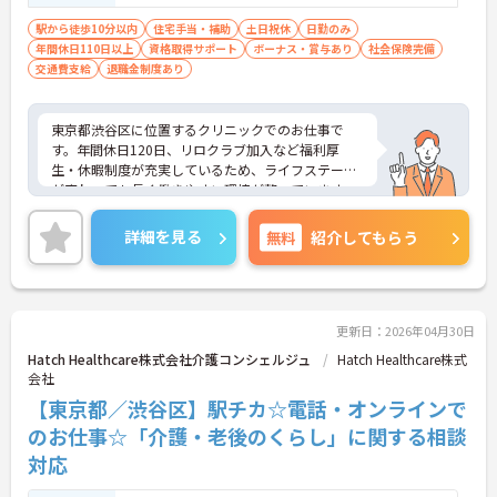
ど）
駅から徒歩10分以内
住宅手当・補助
土日祝休
日勤のみ
年間休日110日以上
資格取得サポート
ボーナス・賞与あり
社会保険完備
交通費支給
退職金制度あり
東京都渋谷区に位置するクリニックでのお仕事で
す。年間休日120日、リロクラブ加入など福利厚
生・休暇制度が充実しているため、ライフステージ
が変わっても長く働きやすい環境が整っています。
ご興味のある方には、面接対策ポイントなど、さら
に詳細をご案内しますのでお気軽にご相談くださ
詳細を見る
無料
紹介してもらう
い！
更新日：2026年04月30日
Hatch Healthcare株式会社介護コンシェルジュ
Hatch Healthcare株式
会社
【東京都／渋谷区】駅チカ☆電話・オンラインで
のお仕事☆「介護・老後のくらし」に関する相談
対応