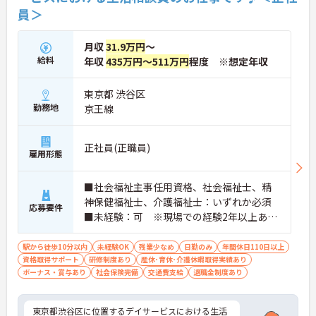
員＞
月収
31.9万円
～
給料
年収
435万円～511万円
程度 ※想定年収
東京都 渋谷区
勤務地
京王線
正社員(正職員)
雇用形態
■社会福祉主事任用資格、社会福祉士、精
神保健福祉士、介護福祉士：いずれか必須
応募要件
■未経験：可 ※現場での経験2年以上あれ
ば尚可 ※PCスキル：必須
駅から徒歩10分以内
未経験OK
残業少なめ
日勤のみ
年間休日110日以上
資格取得サポート
研修制度あり
産休･育休･介護休暇取得実績あり
ボーナス・賞与あり
社会保険完備
交通費支給
退職金制度あり
東京都渋谷区に位置するデイサービスにおける生活