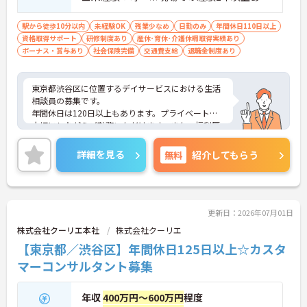
ば尚可 ※PCスキル：必須
駅から徒歩10分以内
未経験OK
残業少なめ
日勤のみ
年間休日110日以上
資格取得サポート
研修制度あり
産休･育休･介護休暇取得実績あり
ボーナス・賞与あり
社会保険完備
交通費支給
退職金制度あり
東京都渋谷区に位置するデイサービスにおける生活
相談員の募集です。
年間休日は120日以上もあります。プライベートを
大切にしながらご勤務いただけます。また、福利厚
生が充実しています。働きやすい環境が整ってお
り、安心して長くご勤務いただけます。給与は月給
詳細を見る
無料
紹介してもらう
が31.9万円～と高水準です。
ご興味のある方には、面接対策ポイントなど、さら
に詳細をご案内しますのでお気軽にご相談くださ
い！
更新日：2026年07月01日
株式会社クーリエ本社
株式会社クーリエ
【東京都／渋谷区】年間休日125日以上☆カスタ
マーコンサルタント募集
年収
400万円～600万円
程度