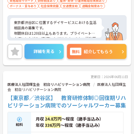
資格取得サポート
研修制度あり
産休･育休･介護休暇取得実績あり
ボーナス・賞与あり
社会保険完備
交通費支給
退職金制度あり
東京都渋谷区に位置するデイサービスにおける生活
相談員の募集です。
年間休日は120日以上もあります。プライベートを
大切にしながらご勤務いただけます。また、福利厚
生が充実しています。働きやすい環境が整ってお
り、安心して長くご勤務いただけます。給与は月給
詳細を見る
無料
紹介してもらう
が31.9万円～と高水準です。
ご興味のある方には、面接対策ポイントなど、さら
に詳細をご案内しますのでお気軽にご相談くださ
い！
更新日：2026年06月11日
医療法人社団輝生会 初台リハビリテーション病院
医療法人社団輝生
会 初台リハビリテーション病院
【東京都／渋谷区】 教育研修体制◎回復期リハ
ビリテーション病院でのソーシャルワーカー募集
月収
24.8万円
～程度（諸手当込み）
給料
年収
336万円
～程度（諸手当込み）