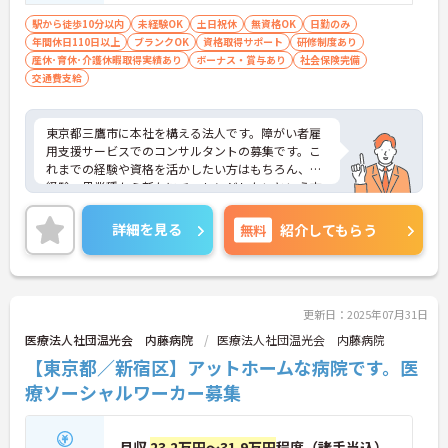
ある方／障がい者支援経験をお持ちの方
（社会福祉士、ケアマネジャー、精神保健
駅から徒歩10分以内
未経験OK
土日祝休
無資格OK
日勤のみ
年間休日110日以上
福祉士など）歓迎します！
ブランクOK
資格取得サポート
研修制度あり
産休･育休･介護休暇取得実績あり
ボーナス・賞与あり
社会保険完備
交通費支給
東京都三鷹市に本社を構える法人です。障がい者雇
用支援サービスでのコンサルタントの募集です。こ
れまでの経験や資格を活かしたい方はもちろん、未
経験・異業種から新たにチャレンジしたいという方
も大歓迎！
社員研修や資格取得支援がございますので、働きな
詳細を見る
無料
紹介してもらう
がらスキルアップを目指すことができます。
土日祝日休みで、年間休日は120日♪プライベート
の時間も充実させることができます。
ご興味をお持ちの方はお気軽にお問い合わせくださ
い。
更新日：2025年07月31日
医療法人社団温光会 内藤病院
医療法人社団温光会 内藤病院
【東京都／新宿区】アットホームな病院です。医
療ソーシャルワーカー募集
月収
23.2万円～31.9万円
程度（諸手当込）