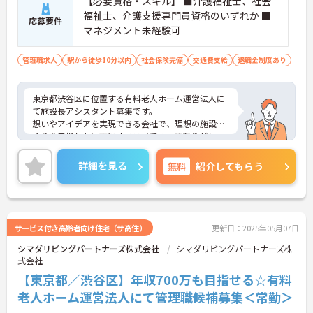
【必要資格・スキル】 ■介護福祉士、社会
福祉士、介護支援専門員資格のいずれか ■
応募要件
マネジメント未経験可
管理職求人
駅から徒歩10分以内
社会保険完備
交通費支給
退職金制度あり
東京都渋谷区に位置する有料老人ホーム運営法人に
て施設長アシスタント募集です。
想いやアイデアを実現できる会社で、理想の施設づ
くりを目指したい方にオススメです。頑張りがしっ
かりとお給与にも反映され、モチベーションアップ
にも繋がります。
詳細を見る
無料
紹介してもらう
ご興味のある方には、面接対策ポイントなど、さら
に詳細をお話いたしますので、お気軽にご相談くだ
さい。
サービス付き高齢者向け住宅（サ高住）
更新日：2025年05月07日
シマダリビングパートナーズ株式会社
シマダリビングパートナーズ株
式会社
【東京都／渋谷区】年収700万も目指せる☆有料
老人ホーム運営法人にて管理職候補募集＜常勤＞