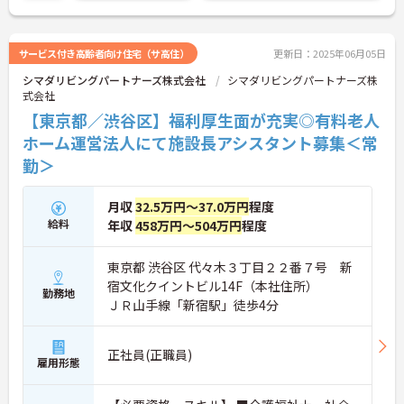
お話しいたしますのでお気軽にご相談ください。
サービス付き高齢者向け住宅（サ高住）
更新日：2025年06月05日
シマダリビングパートナーズ株式会社
シマダリビングパートナーズ株
式会社
【東京都／渋谷区】福利厚生面が充実◎有料老人
ホーム運営法人にて施設長アシスタント募集＜常
勤＞
月収
32.5万円～37.0万円
程度
給料
年収
458万円～504万円
程度
東京都 渋谷区 代々木３丁目２２番７号 新
宿文化クイントビル14F（本社住所）
勤務地
ＪＲ山手線「新宿駅」徒歩4分
正社員(正職員)
雇用形態