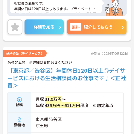
相談員の募集です。
年間休日は120日以上もあります。プライベートを
大切にしながらご勤務いただけます。また、福利厚
生が充実しています。働きやすい環境が整ってお
り、安心して長くご勤務いただけます。給与は月給
詳細を見る
無料
紹介してもらう
が31.9万円～と高水準です。
ご興味のある方には、面接対策ポイントなど、さら
に詳細をご案内しますのでお気軽にご相談くださ
い！
通所介護（デイサービス）
更新日：2026年06月22日
名称非公開 ※詳細はお問合せください
【東京都／渋谷区】年間休日120日以上◎デイサ
ービスにおける生活相談員のお仕事です♪＜正社
員＞
月収
31.9万円
～
給料
年収
435万円～511万円
程度 ※想定年収
東京都 渋谷区
勤務地
京王線