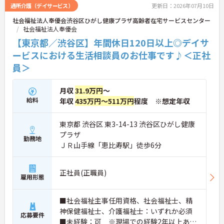
通所介護（デイサービス）
更新日：2026年07月10日
社会福祉法人奉優会渋谷区ひがし健康プラザ高齢者在宅サービスセンター
社会福祉法人奉優会
【東京都／渋谷区】年間休日120日以上◎デイサ
ービスにおける生活相談員のお仕事です♪＜正社
員＞
月収
31.9万円
～
給料
年収
435万円～511万円
程度 ※想定年収
東京都 渋谷区 東3-14-13 渋谷区ひがし健康
プラザ
勤務地
ＪＲ山手線「恵比寿駅」徒歩6分
正社員(正職員)
雇用形態
■社会福祉主事任用資格、社会福祉士、精
神保健福祉士、介護福祉士：いずれか必須
応募要件
■未経験：可 ※現場での経験2年以上あれ