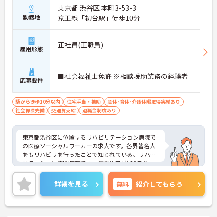
東京都 渋谷区 本町3-53-3
勤務地
京王線「初台駅」徒歩10分
正社員(正職員)
雇用形態
■社会福祉士免許 ※相談援助業務の経験者
応募要件
駅から徒歩10分以内
住宅手当・補助
産休･育休･介護休暇取得実績あり
社会保険完備
交通費支給
退職金制度あり
東京都渋谷区に位置するリハビリテーション病院で
の医療ソーシャルワーカーの求人です。各界著名人
をもリハビリを行ったことで知られている、リハビ
リテーション専門病院です。年間休日が120日あ
り、日勤での勤務になりますので予定が立てやすく
プライベートと両立しやすい環境です。ご興味のあ
詳細を見る
無料
紹介してもらう
る方は面接対策ポイントなどお話致しますのでお気
軽にお問い合わせください。