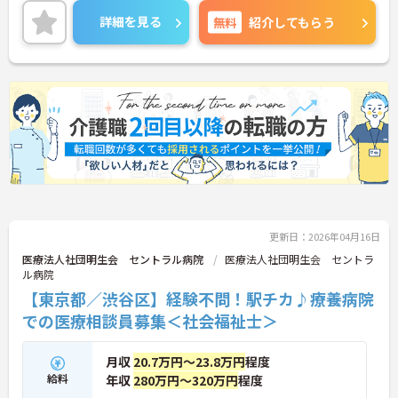
アプランや誕生日ギフト、各種特別休暇（ボランテ
詳細を見る
無料
紹介してもらう
ィア休暇、リボンズ休暇など）が用意されていま
す。
これまでのご経験を活かしながら新たにコンシェル
ジュとしてお仕事しませんか？ご興味のある方に
は、面接対策ポイントなど、さらに詳細をお話しし
ますのでお気軽にご相談ください！
更新日：2026年04月16日
医療法人社団明生会 セントラル病院
医療法人社団明生会 セントラ
ル病院
【東京都／渋谷区】経験不問！駅チカ♪療養病院
での医療相談員募集＜社会福祉士＞
月収
20.7万円～23.8万円
程度
給料
年収
280万円～320万円
程度