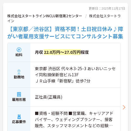
更新日：2025年11月17日
株式会社スタートラインINCLU新宿第2センター
株式会社スタートラ
イン
【東京都／渋谷区】資格不問！土日祝日休み♪障
がい者雇用支援サービスにてコンサルタント募集
月収
22.0万円～27.0万円
程度
給料
東京都 渋谷区 代々木3-25-3 あいおいニッセ
イ同和損保新宿ビル13F
勤務地
ＪＲ山手線「新宿駅」徒歩7分
正社員(正職員)
雇用形態
■資格・経験不問 ■営業職、キャリアアド
バイザー、ウェディングプランナー、接客
応募要件
販売、スタッフマネジメントなどの経験の