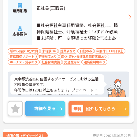
正社員(正職員)
雇用形態
■社会福祉主事任用資格、社会福祉士、精
神保健福祉士、介護福祉士：いずれか必須
応募要件
■未経験：可 ※現場での経験2年以上あれ
ば尚可 ※PCスキル：必須
駅から徒歩10分以内
未経験OK
残業少なめ
日勤のみ
年間休日110日以上
資格取得サポート
研修制度あり
産休･育休･介護休暇取得実績あり
ボーナス・賞与あり
社会保険完備
交通費支給
退職金制度あり
東京都渋谷区に位置するデイサービスにおける生活
相談員の募集です。
年間休日は120日以上もあります。プライベートを
大切にしながらご勤務いただけます。また、福利厚
生が充実しています。働きやすい環境が整ってお
り、安心して長くご勤務いただけます。給与は月給
詳細を見る
無料
紹介してもらう
が31.9万円～と高水準です。
ご興味のある方には、面接対策ポイントなど、さら
に詳細をご案内しますのでお気軽にご相談くださ
い！
通所介護（デイサービス）
更新日：2026年06月22日