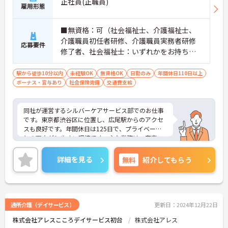
正社員(正職員)
雇用形態
■無資格：可（社会福祉士、介護福祉士、
介護職員初任者研修、介護職員実務者研修
応募要件
修了者、社会福祉士：いずれかをお持ちの
方は優遇） ■介護経験がある方（サービス
提供責任者経験者優遇）
駅から徒歩10分以内
未経験OK
無資格OK
日勤のみ
年間休日110日以上
ボーナス・賞与あり
社会保険完備
交通費支給
同社が運営するシルバーケアサービス部でのお仕事
です。東京都渋谷区に位置し、広尾駅からのアクセ
スも良好です。年間休日は125日で、プライベート
との両立がしやすい環境です。主な業務は、家事・
介護・医療サービスのコーディネートで、入会に関
するお問い合わせやサービスの案内、契約業務、お
詳細を見る
無料
紹介してもらう
客様対応、ケアスタッフの教育・指導などを行いま
す。無資格の方も応募可能で、介護経験がある方や
サービス提供責任者経験者は優遇されます。育児休
暇制度や介護休職制度も整っており、ライフステー
ジが変化しても長く働ける環境が整っています。ご
通所介護（デイサービス）
更新日：2024年12月22日
興味のある方は詳細等をお伝えしますので、お気軽
株式会社アレスこころデイサービス初台
株式会社アレス
にお問い合わせください。