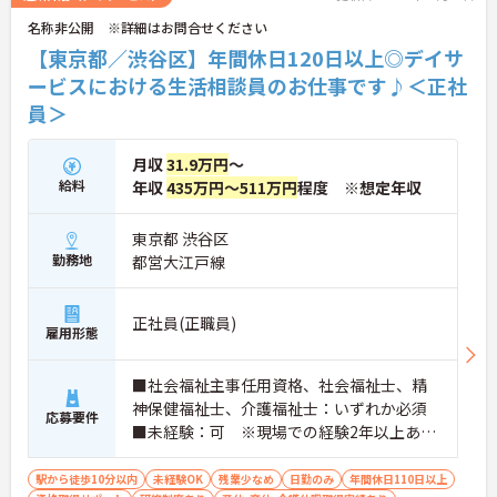
名称非公開 ※詳細はお問合せください
【東京都／渋谷区】年間休日120日以上◎デイサ
ービスにおける生活相談員のお仕事です♪＜正社
員＞
月収
31.9万円
～
給料
年収
435万円～511万円
程度 ※想定年収
東京都 渋谷区
勤務地
都営大江戸線
正社員(正職員)
雇用形態
■社会福祉主事任用資格、社会福祉士、精
神保健福祉士、介護福祉士：いずれか必須
応募要件
■未経験：可 ※現場での経験2年以上あれ
ば尚可 ※PCスキル：必須
駅から徒歩10分以内
未経験OK
残業少なめ
日勤のみ
年間休日110日以上