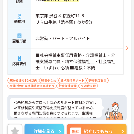
給料
東京都 渋谷区 桜丘町11-8
勤務地
ＪＲ山手線「渋谷駅」徒歩5分
非常勤・パート・アルバイト
雇用形態
■社会福祉主事任用資格・介護福祉士・介
護支援専門員・精神保健福祉士・社会福祉
応募要件
士 いずれか必須 ■経験：不問
駅から徒歩10分以内
残業少なめ
資格取得サポート
研修制度あり
産休･育休･介護休暇取得実績あり
社会保険完備
交通費支給
＜未経験からプロへ！安心のサポート体制＞充実し
た研修制度や資格取得支援制度が整っているため、
働きながら専門知識を身につけられます。生活相談
員はサービスの質の向上を担うキーパーソン！お客
様やご家族との関わりを通じて、自分自身の人間性
も磨いていけるやりがいのあるお仕事です。
詳細を見る
無料
紹介してもらう