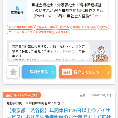
■社会福祉士・介護福祉士・精神保健福祉
士のいずれか必須 ■基本的なPC操作スキル
応募要件
（Excel・メール等） ■社会人経験が1年以
上ある方 ■顧客の意向を理解し、適切な対
応ができるコミュニケーション能力を有す
駅から徒歩10分以内
住宅手当・補助
日勤のみ
年間休日110日以上
高収入
ボーナス・賞与あり
る方
社会保険完備
交通費支給
東京都渋谷区に位置する、介護・福祉・ヘルスケア
領域に特化した会社にてキャリアアドバイザーの募
集です！
年間休日が125日以上あり、土日休みなのでワーク
ライフバランスが叶います♪また、駅から徒歩3分
の好立地なので通勤らくらくです◎
詳細を見る
無料
紹介してもらう
ご興味のある方には、面接対策ポイントなど、さら
に詳細をお話しいたしますのでお気軽にご相談くだ
さい！
通所介護（デイサービス）
更新日：2026年06月22日
名称非公開 ※詳細はお問合せください
【東京都／渋谷区】年間休日120日以上◎デイサ
ービスにおける生活相談員のお仕事です♪＜正社