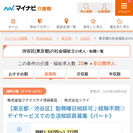
0
0
求人検索
会員登録
メニュー
ホーム
初めての方へ
面談会場一覧
保存した求人
最近見た求人
マイナビ介護職
社会福祉士
東京都
渋谷区
東京都の社会福祉士の
渋谷区(東京都)の社会福祉士
の求人・転職一覧
22
この条件の介護・福祉求人数
非公開求人
件 ＋
おすすめ順
新着順
月収順
年収順
通所介護（デイサービス）
更新日：2026年08月06日
株式会社ツクイツクイ渋谷桜丘
株式会社ツクイ
【東京都／渋谷区】勤務曜日相談可♪経験不問◎
デイサービスでの生活相談員募集《パート》
時給
1,587円～1,777円