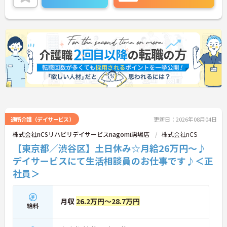
＜夜勤なしでプライベートも充実！柔軟な働き方＞
勤務曜日は相談可能♪ライフスタイルに合わせた働
き方が可能です。産休・育休制度も整っており、長
く安心して働ける環境です。
通所介護（デイサービス）
更新日：2026年08月04日
株式会社nCSリハビリデイサービスnagomi駒場店
株式会社nCS
【東京都／渋谷区】土日休み☆月給26万円～♪
デイサービスにて生活相談員のお仕事です♪＜正
社員＞
月収
26.2万円～28.7万円
給料