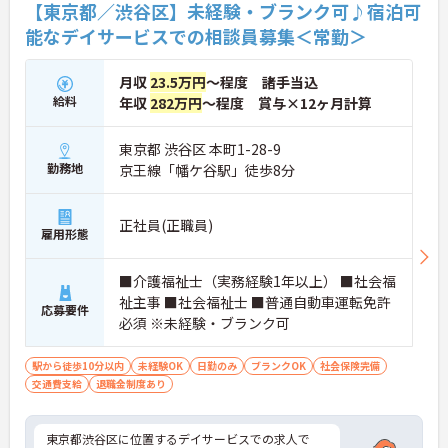
【東京都／渋谷区】未経験・ブランク可♪宿泊可
能なデイサービスでの相談員募集＜常勤＞
月収
23.5万円
～程度 諸手当込
給料
年収
282万円
～程度 賞与×12ヶ月計算
東京都 渋谷区 本町1-28-9
勤務地
京王線「幡ケ谷駅」徒歩8分
正社員(正職員)
雇用形態
■介護福祉士（実務経験1年以上） ■社会福
祉主事 ■社会福祉士 ■普通自動車運転免許
応募要件
必須 ※未経験・ブランク可
駅から徒歩10分以内
未経験OK
日勤のみ
ブランクOK
社会保険完備
交通費支給
退職金制度あり
東京都渋谷区に位置するデイサービスでの求人で