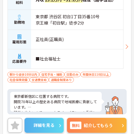
給料
東京都 渋谷区 初台1丁目35番10号
勤務地
京王線「初台駅」徒歩2分
正社員(正職員)
雇用形態
■社会福祉士
応募要件
駅から徒歩10分以内
住宅手当・補助
日勤のみ
年間休日110日以上
社会保険完備
交通費支給
退職金制度あり
東京都新宿区に位置する病院です。
開院70年以上の歴史ある病院で地域医療に貢献して
います。
残業も少ないので、ワークライフバランスの重視し
た働き方ができます。
スタッフの仲も良く、アットホームな雰囲気が自慢
詳細を見る
無料
紹介してもらう
です。
ご興味ある方には、面接対策ポイントなど、詳細を