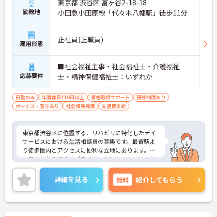
東京都 渋谷区 富ヶ谷2-18-18
勤務地
小田急小田原線「代々木八幡駅」徒歩11分
正社員(正職員)
雇用形態
■社会福祉主事・社会福祉士・介護福祉
応募要件
士・精神保健福祉士：いずれか
日勤のみ
年間休日110日以上
資格取得サポート
研修制度あり
ボーナス・賞与あり
社会保険完備
交通費支給
東京都渋谷区に位置する、リハビリに特化したデイ
サービスにおける生活相談員の募集です。最寄駅よ
り徒歩圏内とアクセスに便利な立地にあります。
土日はお休みです。プライベートとのメリハリのあ
る働き方が可能です。ご利用者に寄り添ってサービ
スの提供を行っていただける方を募集しています。
詳細を見る
無料
紹介してもらう
ご興味のある方には、面接対策ポイントなど、さら
に詳細をご案内しますのでお気軽にご相談くださ
い！