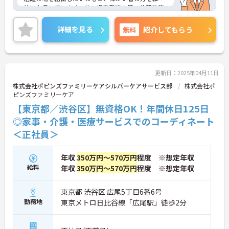
的に支援しています。他、児童発達支援、放課後等
デイサービスも展開しており安定感も抜群です。
ご興味ある方には、面接対策ポイントなど、さらに
詳細を見る
無料
紹介してもらう
詳細をお話しいたしますのでお気軽にご相談くださ
い！
更新日：2025年04月11日
株式会社ポピンズファミリーケアシルバーケアサービス部
株式会社ポ
ピンズファミリーケア
【東京都／渋谷区】無資格OK！年間休日125日
◎家事・介護・医療サービスでのコーディネート
＜正社員＞
年収
350万円～570万円
程度 ※想定年収
給料
年収
350万円～570万円
程度 ※想定年収
東京都 渋谷区 広尾5丁目6番6号
勤務地
東京メトロ日比谷線「広尾駅」徒歩2分