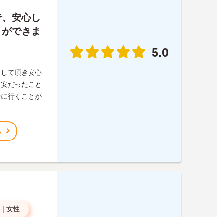
で、安心し
とができま
5.0
をして頂き安心
不安だったこと
接に行くことが
る
代
|
女性