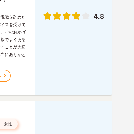
い！
4.8
や現職を辞めた
バイスを受けて
す。そのおかげ
面接でよくある
おくことが大切
本当にありがと
る
代
|
女性