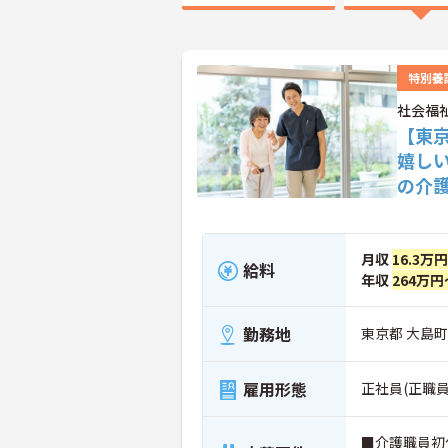
特別養
社会福
【東
嬉しい
の介
月収
16.3万
給料
年収
264万円
勤務地
東京都 大島町
雇用形態
正社員(正職員
■介護職員初