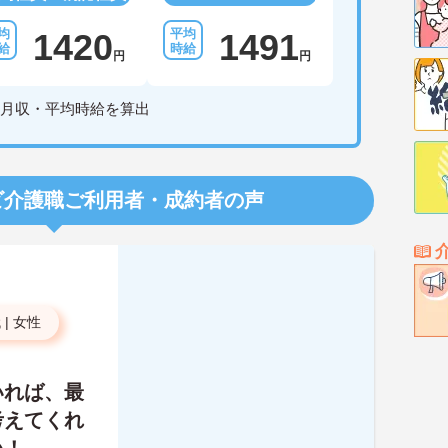
1420
1491
円
円
月収・平均時給を算出
ビ介護職
ご利用者・成約者の声
代
|
女性
いれば、最
考えてくれ