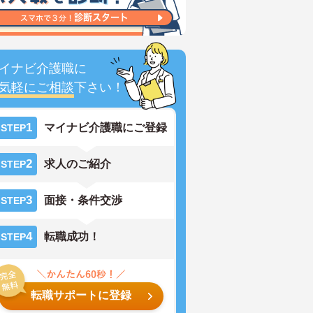
イナビ介護職に
気軽にご相談
下さい！
1
マイナビ介護職にご登録
STEP
2
求人のご紹介
STEP
3
面接・条件交渉
STEP
4
転職成功！
STEP
転職サポートに登録