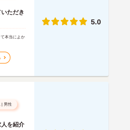
ていただき
5.0
して本当によか
る
代
|
男性
求人を紹介