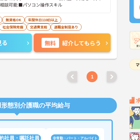
格相談可能 ■パソコン操作スキル
無資格OK
年間休日110日以上
社会保険完備
交通費支給
退職金制度あり
見る
無料
紹介してもらう
1
用形態別介護職の平均給与
約社員・嘱託社員
非常勤・パート・アルバイト