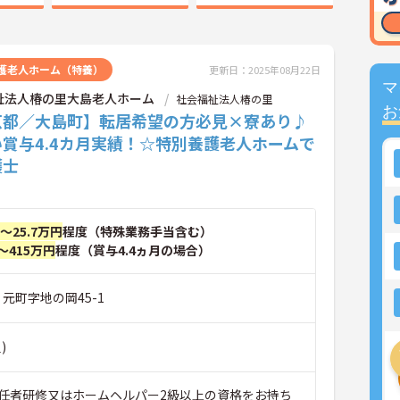
護老人ホーム（特養）
更新日：2025年08月22日
マ
祉法人椿の里大島老人ホーム
社会福祉法人椿の里
お
京都／大島町】転居希望の方必見×寮あり♪
賞与4.4カ月実績！☆特別養護老人ホームで
護士
円～25.7万円
程度（特殊業務手当含む）
～415万円
程度（賞与4.4ヵ月の場合）
 元町字地の岡45-1
)
任者研修又はホームヘルパー2級以上の資格をお持ち