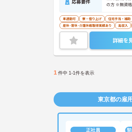
応募要件
の方 ※無資
車通勤可
寮・借り上げ
住宅手当・補助
産休･育休･介護休暇取得実績あり
高収入
詳細を
1
件中 1-1件を表示
東京都の雇
正社員
契