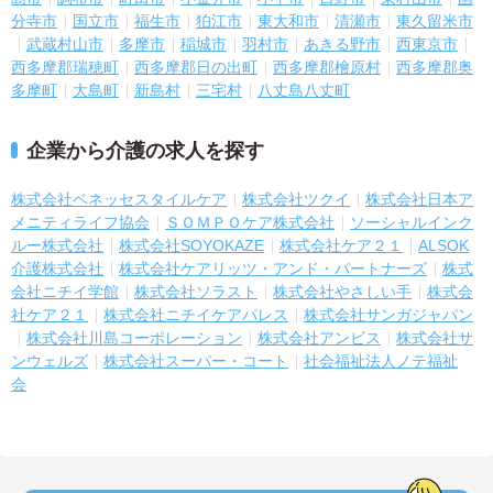
分寺市
国立市
福生市
狛江市
東大和市
清瀬市
東久留米市
武蔵村山市
多摩市
稲城市
羽村市
あきる野市
西東京市
西多摩郡瑞穂町
西多摩郡日の出町
西多摩郡檜原村
西多摩郡奥
多摩町
大島町
新島村
三宅村
八丈島八丈町
企業から介護の求人を探す
株式会社ベネッセスタイルケア
株式会社ツクイ
株式会社日本ア
メニティライフ協会
ＳＯＭＰＯケア株式会社
ソーシャルインク
ルー株式会社
株式会社SOYOKAZE
株式会社ケア２１
ALSOK
介護株式会社
株式会社ケアリッツ・アンド・パートナーズ
株式
会社ニチイ学館
株式会社ソラスト
株式会社やさしい手
株式会
社ケア２１
株式会社ニチイケアパレス
株式会社サンガジャパン
株式会社川島コーポレーション
株式会社アンビス
株式会社サ
ンウェルズ
株式会社スーパー・コート
社会福祉法人ノテ福祉
会