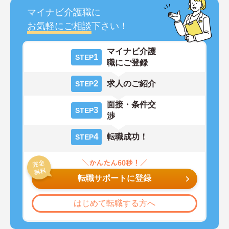
マイナビ介護職に
お気軽にご相談
下さい！
マイナビ介護
1
STEP
職にご登録
2
求人のご紹介
STEP
面接・条件交
3
STEP
渉
4
転職成功！
STEP
転職サポートに登録
はじめて転職する方へ