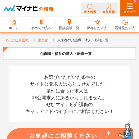
0
0
求人検索
会員登録
メニュー
ホーム
初めての方へ
面談会場一覧
保存した求人
最近見た求人
マイナビ介護職
東京都
東京都の介護職・求人・転職一覧
介護職・福祉の求人・転職一覧
お選びいただいた条件の
サイト公開求人はありませんでした。
条件に合った求人は、
非公開求人にあるかもしれません。
ぜひマイナビ介護職の
キャリアアドバイザーにご相談ください！