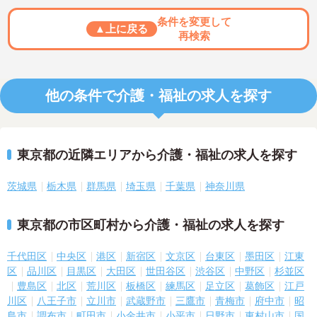
条件を変更して
▲上に戻る
再検索
他の条件で介護・福祉の求人を探す
東京都の近隣エリアから介護・福祉の求人を探す
茨城県
栃木県
群馬県
埼玉県
千葉県
神奈川県
東京都の市区町村から介護・福祉の求人を探す
千代田区
中央区
港区
新宿区
文京区
台東区
墨田区
江東
区
品川区
目黒区
大田区
世田谷区
渋谷区
中野区
杉並区
豊島区
北区
荒川区
板橋区
練馬区
足立区
葛飾区
江戸
川区
八王子市
立川市
武蔵野市
三鷹市
青梅市
府中市
昭
島市
調布市
町田市
小金井市
小平市
日野市
東村山市
国