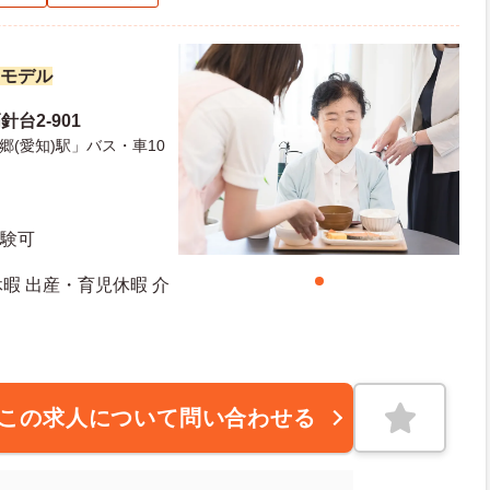
勤モデル
台2-901
(愛知)駅」バス・車10
経験可
休暇 出産・育児休暇 介
この求人について問い合わせる