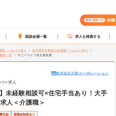
転職
無料!簡単1分
面談会場一覧
求人を検索する
護職・ヘルパー求人
名古屋市名東区の介護職・ヘルパー求人
募集一覧
サニーライフ名古屋名東
株式会社川島コーポレーション
パー求人
】未経験相談可×住宅手当あり！大手
求人＜介護職＞
費支給
退職金制度あり