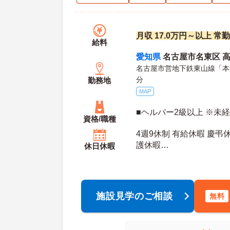
月収 17.0万円～以上 常
給料
愛知県
名古屋市名東区 高針
名古屋市営地下鉄東山線「本郷
分
勤務地
MAP
■ヘルパー2級以上 ※未
資格/職種
4週9休制 有給休暇 慶弔
護休暇
休日休暇
年間休日日数：107日 初年度有給日数：10日 最
大有給日数：20日
施設見学のご相談
無料