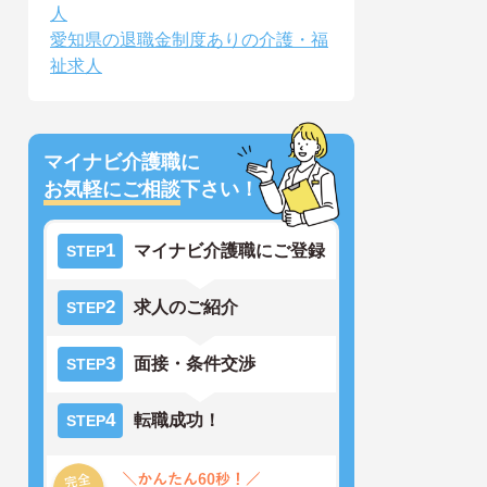
人
愛知県の退職金制度ありの介護・福
祉求人
マイナビ介護職に
お気軽にご相談
下さい！
1
マイナビ介護職にご登録
STEP
2
求人のご紹介
STEP
3
面接・条件交渉
STEP
4
転職成功！
STEP