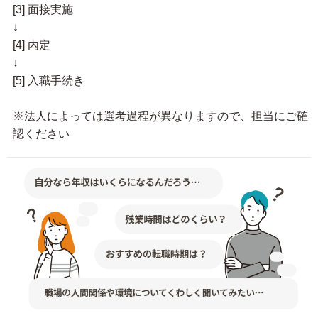
[3] 面接実施
↓
[4] 内定
↓
[5] 入職手続き
※法人によっては選考過程が異なりますので、担当にご確
認ください