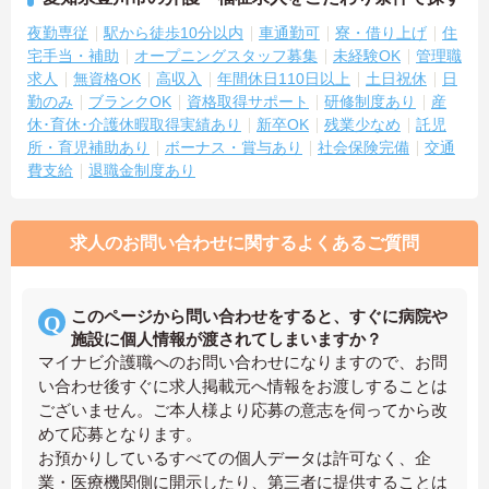
夜勤専従
駅から徒歩10分以内
車通勤可
寮・借り上げ
住
宅手当・補助
オープニングスタッフ募集
未経験OK
管理職
求人
無資格OK
高収入
年間休日110日以上
土日祝休
日
勤のみ
ブランクOK
資格取得サポート
研修制度あり
産
休･育休･介護休暇取得実績あり
新卒OK
残業少なめ
託児
所・育児補助あり
ボーナス・賞与あり
社会保険完備
交通
費支給
退職金制度あり
求人のお問い合わせに関するよくあるご質問
このページから問い合わせをすると、すぐに病院や
施設に個人情報が渡されてしまいますか？
マイナビ介護職へのお問い合わせになりますので、お問
い合わせ後すぐに求人掲載元へ情報をお渡しすることは
ございません。ご本人様より応募の意志を伺ってから改
めて応募となります。
お預かりしているすべての個人データは許可なく、企
業・医療機関側に開示したり、第三者に提供することは