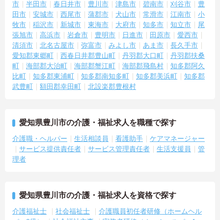
市
半田市
春日井市
豊川市
津島市
碧南市
刈谷市
豊
田市
安城市
西尾市
蒲郡市
犬山市
常滑市
江南市
小
牧市
稲沢市
新城市
東海市
大府市
知多市
知立市
尾
張旭市
高浜市
岩倉市
豊明市
日進市
田原市
愛西市
清須市
北名古屋市
弥富市
みよし市
あま市
長久手市
愛知郡東郷町
西春日井郡豊山町
丹羽郡大口町
丹羽郡扶桑
町
海部郡大治町
海部郡蟹江町
海部郡飛島村
知多郡阿久
比町
知多郡東浦町
知多郡南知多町
知多郡美浜町
知多郡
武豊町
額田郡幸田町
北設楽郡豊根村
愛知県豊川市の介護・福祉求人を職種で探す
介護職・ヘルパー
生活相談員
看護助手
ケアマネージャー
サービス提供責任者
サービス管理責任者
生活支援員
管
理者
愛知県豊川市の介護・福祉求人を資格で探す
介護福祉士
社会福祉士
介護職員初任者研修（ホームヘル