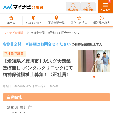
0
1
求人検索
会員登録
メニュー
ホーム
初めての方へ
面談会場一覧
保存した求人
最近見た求人
マイナビ介護職
名称非公開 ※詳細はお問合せください
名称非公開 ※詳細はお問合せください
の精神保健福祉士求人
正社員(正職員)
【愛知県／豊川市】駅スグ★残業
ほぼ無し♪メンタルクリニックにて
精神保健福祉士募集！〈正社員〉
更新日：2025年02月27日 求人番号：502578
勤務地
愛知県
豊川市