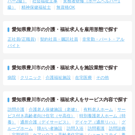
パー2級）
社会福祉主事
実務者研修（ホームヘルパー1
級）
精神保健福祉士
無資格OK
愛知県豊川市の介護・福祉求人を雇用形態で探す
正社員(正職員)
契約社員・嘱託社員
非常勤・パート・アル
バイト
愛知県豊川市の介護・福祉求人を施設業態で探す
病院
クリニック
介護福祉施設
在宅医療
その他
愛知県豊川市の介護・福祉求人をサービス内容で探す
訪問介護
介護老人保健施設（老健）
有料老人ホーム
サー
ビス付き高齢者向け住宅（サ高住）
特別養護老人ホーム（特
養）
通所介護（デイサービス）
デイケア（通所リハ）
グ
ループホーム
障がい者施設
訪問入浴
訪問看護
訪問診療
定期巡回
ケアハウス・高齢者住宅地
ショートステイ
養