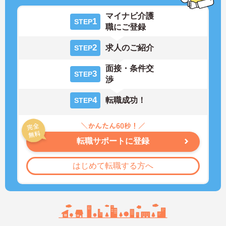
マイナビ介護
1
STEP
職にご登録
2
求人のご紹介
STEP
面接・条件交
3
STEP
渉
4
転職成功！
STEP
転職サポートに登録
はじめて転職する方へ